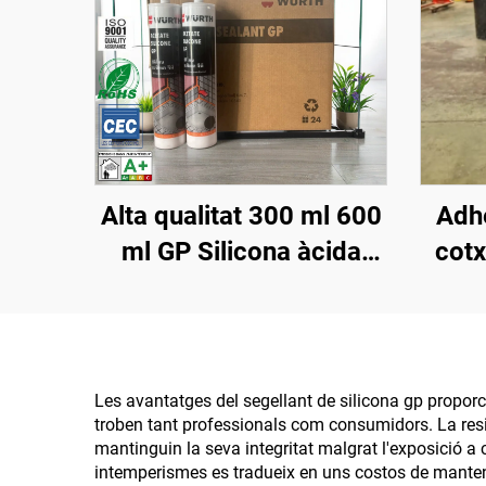
Alta qualitat 300 ml 600
Adhe
ml GP Silicona àcida
cotx
Silicona neutra Sellant
da
mateix que Wacker
cla
Qualitat Adhesiu
im
monocomponent Preu
fuite
Les avantatges del segellant de silicona gp propor
troben tant professionals com consumidors. La resi
mantinguin la seva integritat malgrat l'exposició a
intemperismes es tradueix en uns costos de mantenime