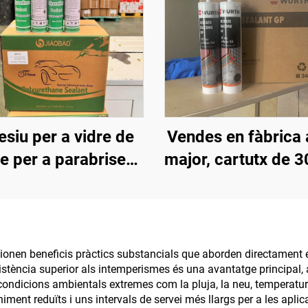
siu per a vidre de
Vendes en fàbrica 
e per a parabrises
major, cartutx de 3
vanters, sostres,
adhesiu neutr
raboïgues, adhesiu
impermeable i resi
permeable contra
als intempèries, s
s d'aigua, poliuretà
antimoquil per a
cionen beneficis pràctics substancials que aborden directament 
stència superior als intemperismes és una avantatge principal, 
fort, negre
construcció
 condicions ambientals extremes com la pluja, la neu, temperatur
nt reduïts i uns intervals de servei més llargs per a les aplicaci