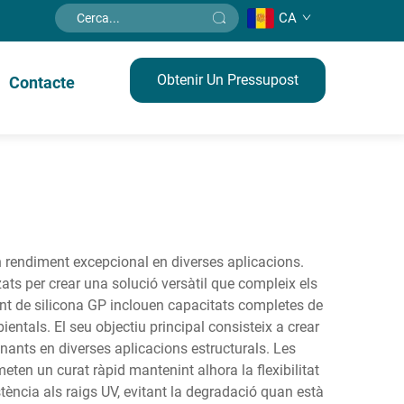
CA
Obtenir Un Pressupost
Contacte
un rendiment excepcional en diverses aplicacions.
s per crear una solució versàtil que compleix els
lant de silicona GP inclouen capacitats completes de
ntals. El seu objectiu principal consisteix a crear
minants en diverses aplicacions estructurals. Les
ten un curat ràpid mantenint alhora la flexibilitat
stència als raigs UV, evitant la degradació quan està