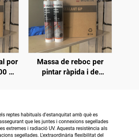
al por
Massa de reboc per
00 ml,
pintar ràpida i de
e
qualitat, popular al
stent
mercat, sense
ilicó
contracció, sellant
 la
siliconat
els reptes habituals d'estanquitat amb què es
assegurant que les juntes i connexions segellades
es extremes i radiació UV. Aquesta resistència als
ons segellades. L'extraordinària flexibilitat del