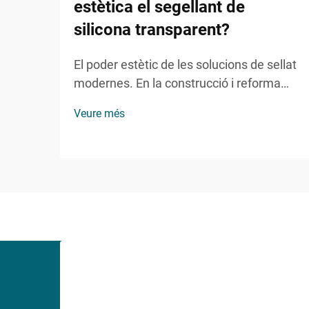
estètica el segellant de
silicona transparent?
El poder estètic de les solucions de sellat
modernes. En la construcció i reforma
domèstica contemporànies, mantenir
Veure més
l'atractiu visual mentre s'assegura la
funcionalitat s'ha convertit en un aspecte
cada cop més important. El sellant de
silicona transparent representa una
solució revolucionària que...