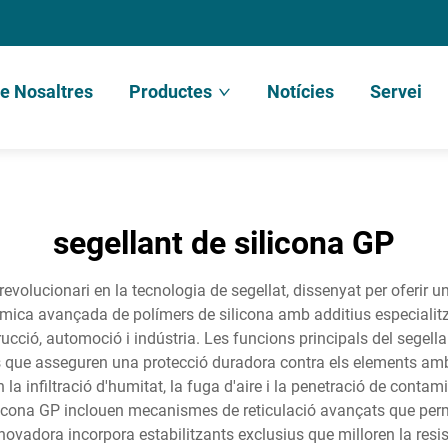
e Nosaltres
Productes
Notícies
Servei
segellant de silicona GP
revolucionari en la tecnologia de segellat, dissenyat per oferir 
ca avançada de polímers de silicona amb additius especialitzat
ucció, automoció i indústria. Les funcions principals del segel
es que asseguren una protecció duradora contra els elements ambie
en la infiltració d'humitat, la fuga d'aire i la penetració de conta
licona GP inclouen mecanismes de reticulació avançats que perme
novadora incorpora estabilitzants exclusius que milloren la resi