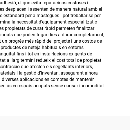
adhesió, el que evita reparacions costoses i
is es desplacen i assenten de manera natural amb el
es estàndard per a mastegues i pot treballar-se per
limina la necessitat d'equipament especialitzat o
es propietats de curat ràpid permeten finalitzar
icionals que poden trigar dies a durar completament,
t un progrés més ràpid del projecte i uns costos de
i productes de neteja habituals en entorns
quitat fins i tot en instal·lacions exigents de
 a llarg termini redueix el cost total de propietat
contracció que afecten els segellants inferiors,
erials i la gestió d'inventari, assegurant alhora
er a diverses aplicacions en comptes de mantenir
l seu ús en espais ocupats sense causar incomoditat