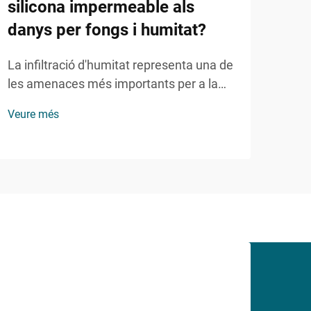
silicona impermeable als
danys per fongs i humitat?
La infiltració d'humitat representa una de
les amenaces més importants per a la
integritat dels edificis, provocant danys
Veure més
estructurals, riscos per a la salut i
reparacions costoses. Els constructors
professionals i els gestors de facilities
recorren cada cop més a solucions
avançades d'estanquitat per...