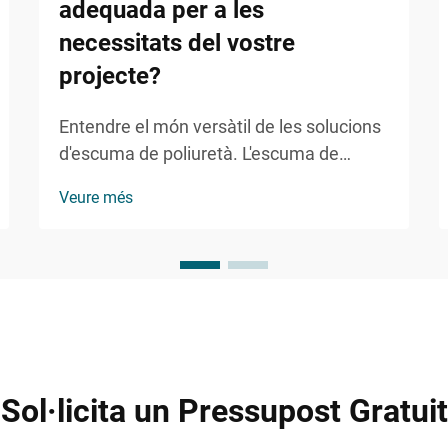
adequada per a les
necessitats del vostre
projecte?
Entendre el món versàtil de les solucions
d'escuma de poliuretà. L'escuma de
poliuretà (PU) ha revolucionat nombroses
Veure més
indústries gràcies a la seva versatilitat
remarcable i propietats adaptables. Des
de aplicacions en construcció i automoció
fins a la fabricació de mobles...
Sol·licita un Pressupost Gratuit