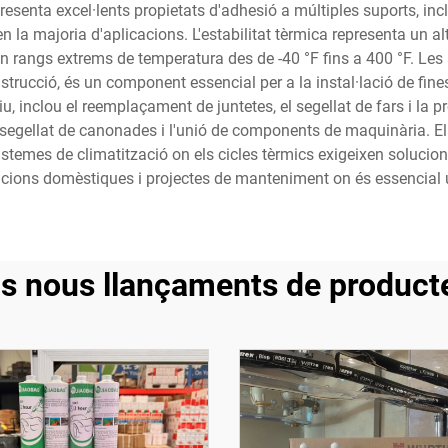
esenta excel·lents propietats d'adhesió a múltiples suports, inclo
 la majoria d'aplicacions. L'estabilitat tèrmica representa un alt
 en rangs extrems de temperatura des de -40 °F fins a 400 °F. Les
trucció, és un component essencial per a la instal·lació de finestr
, inclou el reemplaçament de juntetes, el segellat de fars i la 
segellat de canonades i l'unió de components de maquinària. El
n sistemes de climatització on els cicles tèrmics exigeixen solucio
racions domèstiques i projectes de manteniment on és essencial un
ls nous llançaments de product