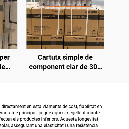
per
Cartutx simple de
de
component clar de 300
 al
ml, envàs de plàstic,
e
silicó segellant
ant
 directament en estalviaments de cost, fiabilitat en
avantatge principal, ja que aquest segellant manté
fecten els productes inferiors. Aquesta longevitat
lar, assegurant una elasticitat i una resistència