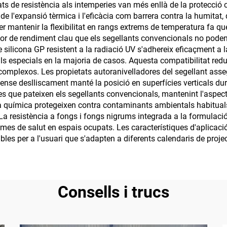
ts de resistència als intemperies van més enllà de la protecció c
 l'expansió tèrmica i l'eficàcia com barrera contra la humitat, qu
 per mantenir la flexibilitat en rangs extrems de temperatura fa 
or de rendiment clau que els segellants convencionals no poden ig
 de silicona GP resistent a la radiació UV s'adhereix eficaçment a
ls especials en la majoria de casos. Aquesta compatibilitat reduei
s complexos. Les propietats autoranivelladores del segellant asseg
nse deslliscament manté la posició en superfícies verticals duran
ibles que pateixen els segellants convencionals, mantenint l'aspe
cia química protegeixen contra contaminants ambientals habituals
a resistència a fongs i fongs nigrums integrada a la formulació 
lemes de salut en espais ocupats. Les característiques d'aplicac
bles per a l'usuari que s'adapten a diferents calendaris de proj
Consells i trucs