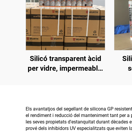
Silicó transparent àcid
Sil
per vidre, impermeable,
s
especial sense fugues,
impe
cola per aquari i peixera
Els avantatjos del segellant de silicona GP resisten
el rendiment i reducció del manteniment tant per a 
les seves propietats d'estanquitat durant dècades en
prové dels inhibidors UV especialitzats que eviten 