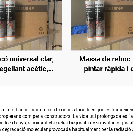
icó universal clar,
Massa de reboc 
egellant acètic,
pintar ràpida i 
rmeable per vidre
qualitat, popular
mercat, sens
contracció, sell
siliconat
t a la radiació UV ofereixen beneficis tangibles que es tradueixen
propietaris com per a constructors. La vida útil prolongada és l'
 lloc d'anys, eliminant els cicles freqüents de substitució que a
la degradació molecular provocada habitualment per la radiació so