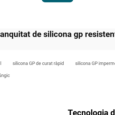
anquitat de silicona gp resisten
l
silicona GP de curat ràpid
silicona GP imperm
úngic
Tecnologia d