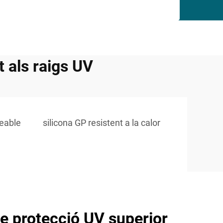
t als raigs UV
eable
silicona GP resistent a la calor
e protecció UV superior