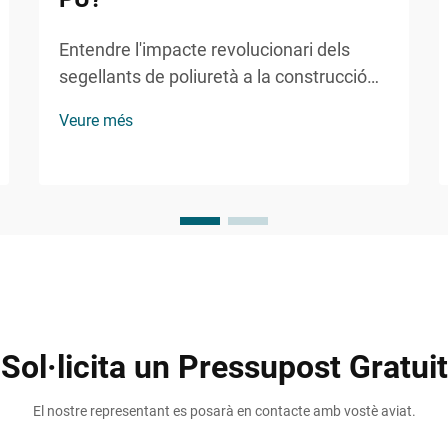
Entendre l'impacte revolucionari dels
segellants de poliuretà a la construcció
moderna. El sector de la construcció i el
Veure més
manteniment ha presenciat grans
avenços en les tecnologies
d'impermeabilització i adhesió, amb el
segellant de PU com a protagonista...
Sol·licita un Pressupost Gratuit
El nostre representant es posarà en contacte amb vostè aviat.