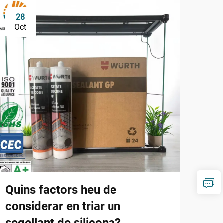
28
1
Oct
De
Quins factors heu de
Per
considerar en triar un
seg
segellant de silicona?
tra