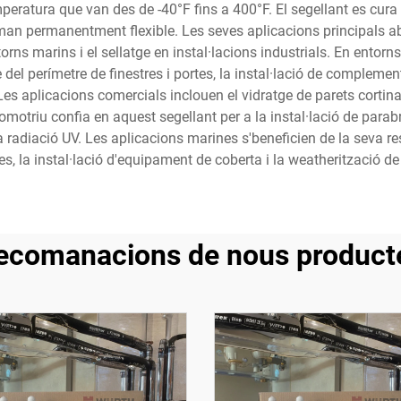
peratura que van des de -40°F fins a 400°F. El segellant es cura 
an permanentment flexible. Les seves aplicacions principals ab
torns marins i el sellatge en instal·lacions industrials. En entorns
e del perímetre de finestres i portes, la instal·lació de complemen
. Les aplicacions comercials inclouen el vidratge de parets cortina
motriu confia en aquest segellant per a la instal·lació de parabri
adiació UV. Les aplicacions marines s'beneficien de la seva resis
es, la instal·lació d'equipament de coberta i la weatherització de
ecomanacions de nous product