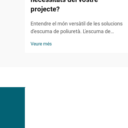
projecte?
Entendre el món versàtil de les solucions
d'escuma de poliuretà. L'escuma de
poliuretà (PU) ha revolucionat nombroses
Veure més
indústries gràcies a la seva versatilitat
remarcable i propietats adaptables. Des
de aplicacions en construcció i automoció
fins a la fabricació de mobles...