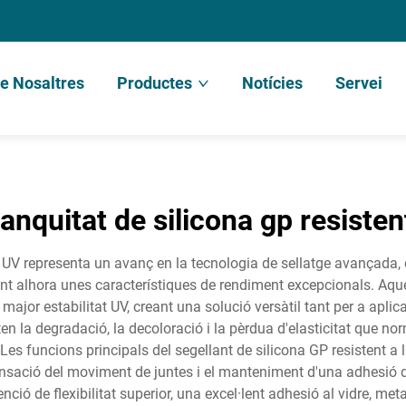
e Nosaltres
Productes
Notícies
Servei
anquitat de silicona gp resisten
ió UV representa un avanç en la tecnologia de sellatge avançada,
nt alhora unes característiques de rendiment excepcionals. Aques
jor estabilitat UV, creant una solució versàtil tant per a aplic
ten la degradació, la decoloració i la pèrdua d'elasticitat que 
es funcions principals del segellant de silicona GP resistent a l
ensació del moviment de juntes i el manteniment d'una adhesió d
ció de flexibilitat superior, una excel·lent adhesió al vidre, meta