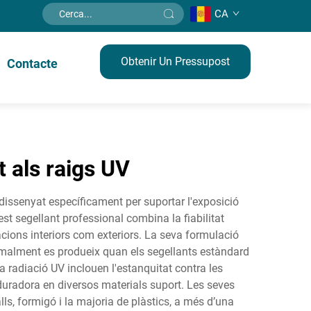
CA
Obtenir Un Pressupost
Contacte
t als raigs UV
 dissenyat específicament per suportar l'exposició
t segellant professional combina la fiabilitat
acions interiors com exteriors. La seva formulació
normalment es produeix quan els segellants estàndard
a radiació UV inclouen l'estanquitat contra les
uradora en diversos materials suport. Les seves
lls, formigó i la majoria de plàstics, a més d’una