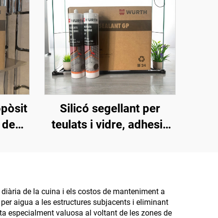
pòsit
Silicó segellant per
 de
teulats i vidre, adhesiu
blanc
estructural neutre de
silicona
 diària de la cuina i els costos de manteniment a
per aigua a les estructures subjacents i eliminant
ta especialment valuosa al voltant de les zones de