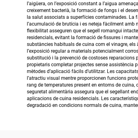
l’aigüera, on l’exposició constant a l’aigua amenaça
creixement bacterià, la formació de fongs i el desen
la salut associats a superfícies contaminades. La fa
l’acumulació de brutícia i es neteja fàcilment amb n
flexibilitat asseguren que el segell romangui intact
residencials, evitant la formació de fissures i man
substàncies habituals de cuina com el vinagre, els à
l’exposició regular a materials potencialment corro
substitució i la prevenció de costoses reparacions 
propietaris completar projectes sense assistència p
mètodes d’aplicació fàcils d’utilitzar. Les capacit
l’atractiu visual mentre proporcionen funcions prote
rang de temperatures present en entorns de cuina, 
seguretat alimentària assegura que el segellant end
aplicacions de cuina residencials. Les característiqu
degradació en condicions normals de cuina, mantenin