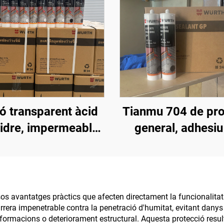
có transparent àcid
Tianmu 704 de pro
vidre, impermeable,
general, adhesiu
cial sense fugues,
cautxó de sílice 
per aquari i peixera
sos avantatges pràctics que afecten directament la funcionalitat
rrera impenetrable contra la penetració d'humitat, evitant danys 
formacions o deteriorament estructural. Aquesta protecció resul