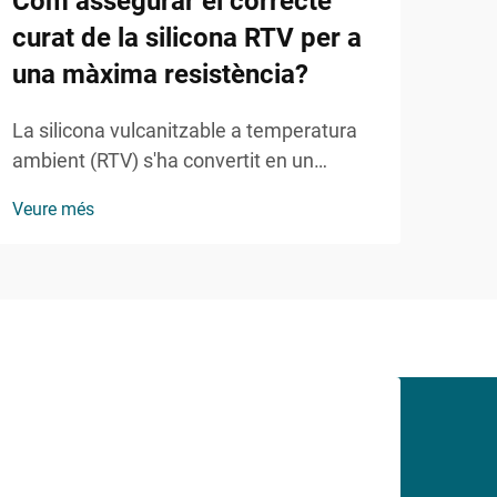
Com assegurar el correcte
Per
curat de la silicona RTV per a
de 
una màxima resistència?
cui
La silicona vulcanitzable a temperatura
El c
ambient (RTV) s'ha convertit en un
dels
material indispensable en nombroses
resi
Veure més
Veur
aplicacions industrials i comercials degut
espe
a la seva excepcional flexibilitat,
cont
durabilitat i resistència química.
de c
Comprendre com curar correctament la
sell
silicona RTV és...