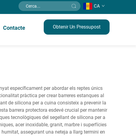
CA
Obtenir Un Pressupost
Contacte
nyat específicament per abordar els reptes únics
nalitat pràctica per crear barreres estanques al
lant de silicona per a cuina consisteix a prevenir la
uesta barrera protectora esdevé crucial per mantenir
tiques tecnològiques del segellant de silicona per a
ues, acer inoxidable, granit, marbre i superfícies
humitat, assegurant una neteja a llarg termini en