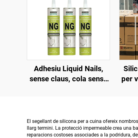
Adhesiu Liquid Nails,
Sili
sense claus, cola sense
per 
claus, sellant
espe
cola 
El segellant de silicona per a cuina ofereix nombro
llarg termini. La protecció impermeable crea una ba
reparacions costoses associades a la podridura, de