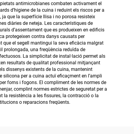
 propietats antimicrobianes combaten activament el
ds d’higiene de la cuina i reduint els riscos per a
a que la superfície llisa i no porosa resisteix
nes diàries de neteja. Les característiques de
aturals d’assentament que es produeixen en edificis
mica protegeixen contra danys causats per
nt que el segell mantingui la seva eficàcia malgrat
til prolongada, una freqüència reduïda de
ectuosos. La simplicitat de instal·lació permet als
en resultats de qualitat professional mitjançant
els dissenys existents de la cuina, mantenint
e silicona per a cuina actuï eficaçment en l’ampli
 per forns i fogons. El compliment de les normes de
menjar, complint normes estrictes de seguretat per a
la resistència a les fissures, la contracció o la
titucions o reparacions freqüents.