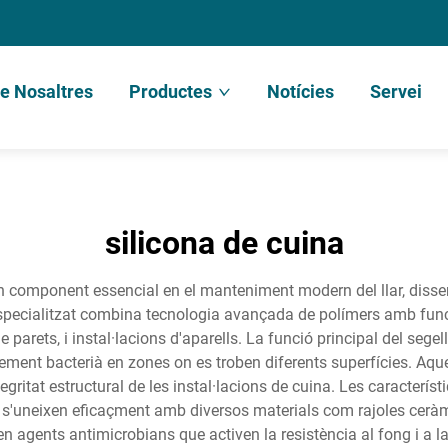
e Nosaltres
Productes
Notícies
Servei
silicona de cuina
 un component essencial en el manteniment modern del llar, disse
specialitzat combina tecnologia avançada de polímers amb funcio
parets, i instal·lacions d'aparells. La funció principal del segel
eixement bacterià en zones on es troben diferents superfícies. Aq
gritat estructural de les instal·lacions de cuina. Les caracterís
 s'uneixen eficaçment amb diversos materials com rajoles ceràmiq
agents antimicrobians que activen la resistència al fong i a la 