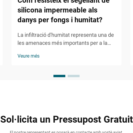
Com resisteix el segellant de
silicona impermeable als
danys per fongs i humitat?
La infiltració d'humitat representa una de
les amenaces més importants per a la
integritat dels edificis, provocant danys
Veure més
estructurals, riscos per a la salut i
reparacions costoses. Els constructors
professionals i els gestors de facilities
recorren cada cop més a solucions
avançades d'estanquitat per...
Sol·licita un Pressupost Gratuit
El nostre representant es posarà en contacte amb vostè aviat.