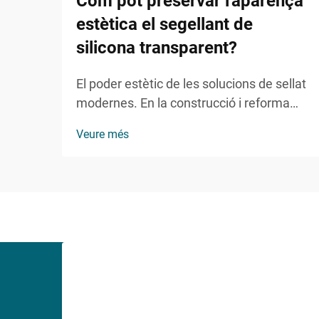
Com pot preservar l'aparença
estètica el segellant de
silicona transparent?
El poder estètic de les solucions de sellat
modernes. En la construcció i reforma
domèstica contemporànies, mantenir
Veure més
l'atractiu visual mentre s'assegura la
funcionalitat s'ha convertit en un aspecte
cada cop més important. El sellant de
silicona transparent representa una
solució revolucionària que...