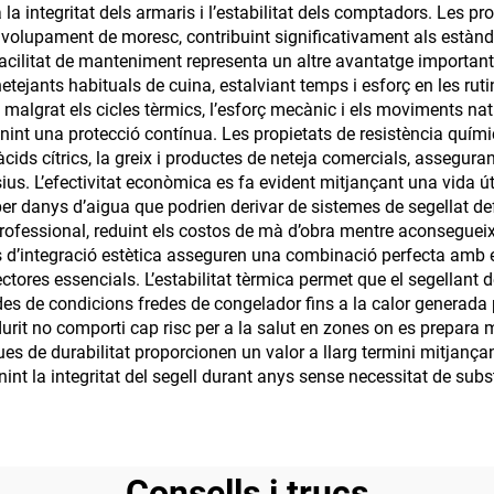
 la integritat dels armaris i l’estabilitat dels comptadors. Les
volupament de moresc, contribuint significativament als estàndar
cilitat de manteniment representa un altre avantatge important, j
etejants habituals de cuina, estalviant temps i esforç en les ruti
e malgrat els cicles tèrmics, l’esforç mecànic i els moviments n
tenint una protecció contínua. Les propietats de resistència quí
cids cítrics, la greix i productes de neteja comercials, assegura
sius. L’efectivitat econòmica es fa evident mitjançant una vida ú
per danys d’aigua que podrien derivar de sistemes de segellat def
rofessional, reduint els costos de mà d’obra mentre aconsegueix
ats d’integració estètica asseguren una combinació perfecta amb 
ctores essencials. L’estabilitat tèrmica permet que el segellant d
des de condicions fredes de congelador fins a la calor generada
urit no comporti cap risc per a la salut en zones on es prepara 
es de durabilitat proporcionen un valor a llarg termini mitjançant 
t la integritat del segell durant anys sense necessitat de subs
Consells i trucs