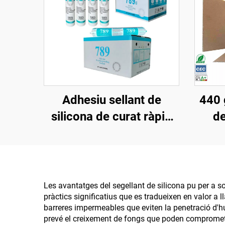
Adhesiu sellant de
440 
silicona de curat ràpid
de
d'alta qualitat resistente
im
als intempèries, neutre,
s
d'ús general, 100% de
repa
silicona
en
Les avantatges del segellant de silicona pu per a so
pràctics significatius que es tradueixen en valor a ll
c
barreres impermeables que eviten la penetració d'hu
par
prevé el creixement de fongs que poden comprometre la