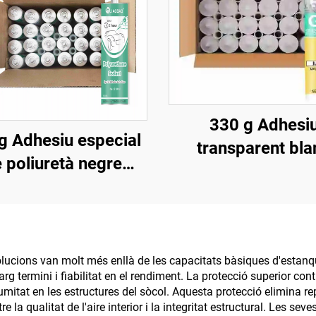
330 g Adhesi
g Adhesiu especial
transparent bla
 poliuretà negre
porcellana per a v
permeable per a
segellant per a por
ostres de cotxe,
finestres, imperme
ració de filtracions
resistent a la hum
 claraboïgues de
lucions van molt més enllà de les capacitats bàsiques d'estanquit
assecat ràpid
arg termini i fiabilitat en el rendiment. La protecció superior cont
aixa, goma per a
mitat en les estructures del sòcol. Aquesta protecció elimina re
abrisa del davant
 qualitat de l'aire interior i la integritat estructural. Les seve