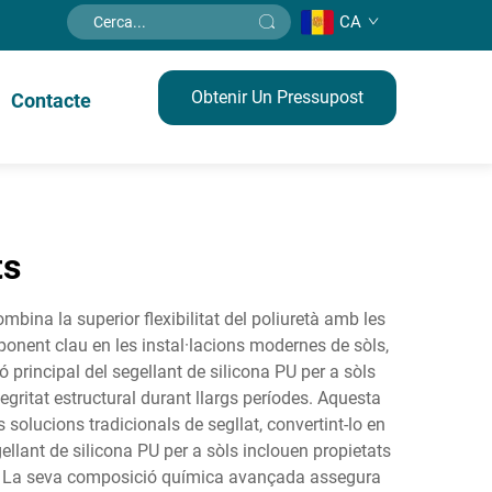
CA
Obtenir Un Pressupost
Contacte
ts
mbina la superior flexibilitat del poliuretà amb les
onent clau en les instal·lacions modernes de sòls,
ió principal del segellant de silicona PU per a sòls
egritat estructural durant llargs períodes. Aquesta
olucions tradicionals de segllat, convertint-lo en
llant de silicona PU per a sòls inclouen propietats
ell. La seva composició química avançada assegura