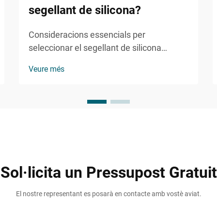
segellant de silicona?
Consideracions essencials per
seleccionar el segellant de silicona
perfecte. Triar el segellant de silicona
Veure més
adequat per al vostre projecte pot marcar
la diferència entre un acabat durador i
professional i un possible fracàs costós.
Sigui que esteu treballant en un bany...
Sol·licita un Pressupost Gratuit
El nostre representant es posarà en contacte amb vostè aviat.