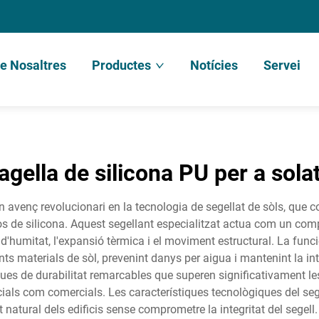
e Nosaltres
Productes
Notícies
Servei
agella de silicona PU per a sola
n avenç revolucionari en la tecnologia de segellat de sòls, que co
 de silicona. Aquest segellant especialitzat actua com un comp
ó d'humitat, l'expansió tèrmica i el moviment estructural. La func
nts materials de sòl, prevenint danys per aigua i mantenint la int
s de durabilitat remarcables que superen significativament les s
cials com comercials. Les característiques tecnològiques del sege
t natural dels edificis sense comprometre la integritat del seg