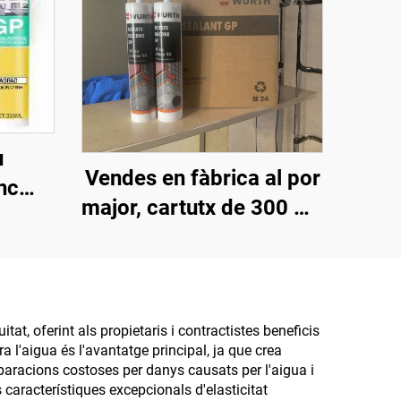
u
Vendes en fàbrica al por
nc
major, cartutx de 300 ml,
idre,
adhesiu neutre
tes i
impermeable i resistent
able,
als intempèries, silicó
itat,
antimoquil per a la
at, oferint als propietaris i contractistes beneficis
ra l'aigua és l'avantatge principal, ja que crea
construcció
paracions costoses per danys causats per l'aigua i
s característiques excepcionals d'elasticitat