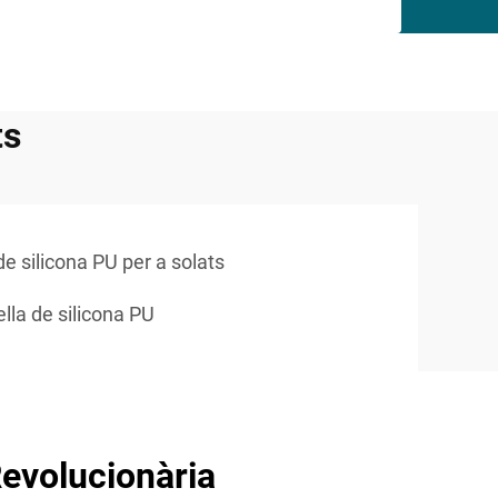
ts
de silicona PU per a solats
lla de silicona PU
evolucionària