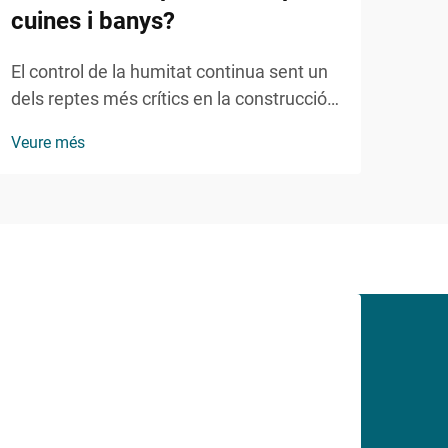
cuines i banys?
est
El control de la humitat continua sent un
La in
dels reptes més crítics en la construcció
conv
residencial i projectes de reforma,
crít
Veure més
Veur
especialment en àrees exposades al
mode
contacte freqüent amb aigua. Els entorns
rend
de cuina i bany presenten requisits de
dive
sellatge únics que demanen...
revo
cons
dest