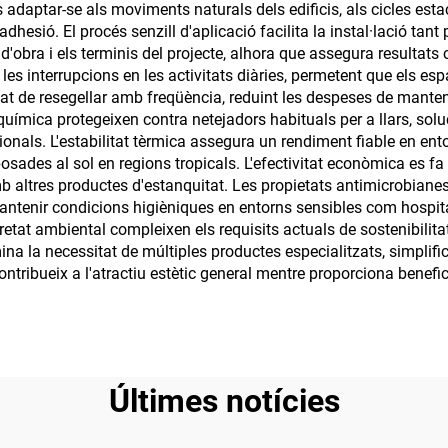
 adaptar-se als moviments naturals dels edificis, als cicles esta
dhesió. El procés senzill d'aplicació facilita la instal·lació tan
d'obra i els terminis del projecte, alhora que assegura resultats 
les interrupcions en les activitats diàries, permetent que els es
itat de resegellar amb freqüència, reduint les despeses de mante
 química protegeixen contra netejadors habituals per a llars, so
onals. L'estabilitat tèrmica assegura un rendiment fiable en en
osades al sol en regions tropicals. L'efectivitat econòmica es fa 
altres productes d'estanquitat. Les propietats antimicrobianes 
antenir condicions higièniques en entorns sensibles com hospital
uretat ambiental compleixen els requisits actuals de sostenibilita
na la necessitat de múltiples productes especialitzats, simplifica
contribueix a l'atractiu estètic general mentre proporciona benefi
Últimes notícies