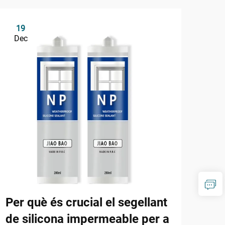
19
1
Dec
De
Per què és crucial el segellant
Com
de silicona impermeable per a
pol