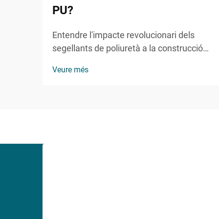
PU?
Entendre l'impacte revolucionari dels
segellants de poliuretà a la construcció
moderna. El sector de la construcció i el
Veure més
manteniment ha presenciat grans
avenços en les tecnologies
d'impermeabilització i adhesió, amb el
segellant de PU com a protagonista...