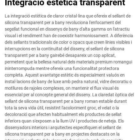
Integració estètica transparent
La integració estètica de claror cristal·lina que ofereix el sellant de
silicona transparent per a bany revoluciona l'enfocament del
segellat funcional en dissenys de bany d'alta gamma on l'atractiu
visual i el rendiment han de coexistir harmoniosament. A diferència
dels sellants tradicionals de color o opacs que creen línies visibles i
interrupcions en la continuïtat del disseny, el sellant de silicona
transparent per a bany gairebé desapareix un cop aplicat,
permetent que la bellesa natural dels materials premium romangui
ininterrompuda mentre ofereix una funcionalitat protectora
completa. Aquest avantatge estètic és especialment valuós en
instal·lacions de bany de luxe amb pedra natural, vidre decoratiu o
motllures de rajoles complexes, on mantenir el flux visual és
essencial per al concepte general del disseny. La claredat òptica del
sellant de silicona transparent per a bany roman estable durant
tota la seva vida útil, resistint l'acoloriment groc, el velat o la
decoloració que afecten habitualment els productes de sellat
inferiors quan s'exposen a la llum UV i productes de neteja. Els
dissenyadors interiors i arquitectes especifiquen el sellant de
silicona transparent per a bany en projectes destacats on la