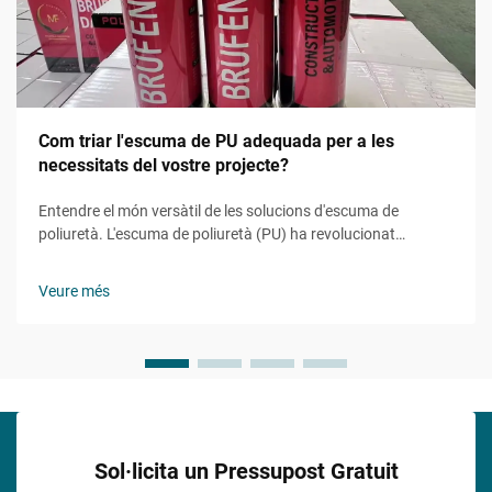
Com triar l'escuma de PU adequada per a les
necessitats del vostre projecte?
Entendre el món versàtil de les solucions d'escuma de
poliuretà. L'escuma de poliuretà (PU) ha revolucionat
nombroses indústries gràcies a la seva versatilitat
remarcable i propietats adaptables. Des de aplicacions en
Veure més
construcció i automoció fins a la fabricació de mobles...
Sol·licita un Pressupost Gratuit