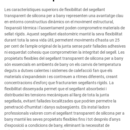
Les característiques superiors de flexibilitat del segellant
transparent de silicona per a bany representen una avantatge clau
en entorns constructius dinàmics on el moviment estructural,
l'expansió tèrmica i l'assentament poden comprometre materials de
sellat rígids. Aquest segellant elastomèric manté la seva flexibilitat
durant tota la seva vida útil, permetent moviments d'hasta un 25
per cent de l'ample original de la junta sense patir fallades adhesives
ni esquerdat cohesiu que comprometrien la integritat del segell. Les
propietats flexibles del segellant transparent de silicona per a bany
són essencials en ambients de bany on els canvis de temperatura
deguts a dutxes calentes i sistemes de calefacció fan que els
materials s'expandeixin i es contreuen a ritmes diferents, creant
concentracions d'esforç que fracturarien segellants rígids. La
flexibilitat dissenyada permet que el segellant absorbeixi i
distribueixi les tensions mecàniques al llarg de tota la junta
segellada, evitant fallades localitzades que podrien permetre la
penetració d'humitat i danys subsegüents. Els instal·ladors
professionals valoren com el segellant transparent de silicona per a
bany manté les seves propietats flexibles fins i tot després d'anys
d'exposició a condicions de bany, eliminant la necessitat de