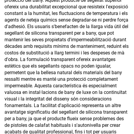
protecció del bany. Aquest producte de segellat superior
ofereix una durabilitat excepcional que resisteix l'exposició
constant a la humitat, les fluctuacions de temperatura i els
agents de neteja químics sense degradar-se ni perdre força
d'adhesió. Els usuaris s'benefacten de la llarga vida útil del
segellant de silicona transparent per a bany, que pot
mantenir les seves propietats d'impermeabilització durant
dècades amb requisits mínims de manteniment, reduint els
costos de substitució a llarg termini i les despeses de mà
d'obra. La formulació transparent ofereix avantatges
estètics que els segellants opacs no poden igualar,
permetent que la bellesa natural dels materials del bany
ressalti mentre es manté una protecció completament
impermeable. Aquesta característica és especialment
valuosa en instal·lacions de bany de luxe on la continuïtat
visual i la integritat del disseny són consideracions
fonamentals. La facilitat d'aplicació representa un altre
avantatge significatiu del segellant de silicona transparent
per a bany, ja que el producte flueix sense problemes des
de pistoles de calafat habituals i s'autonivella per crear
acabats de qualitat professional, fins i tot per usuaris