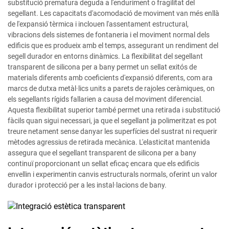
substitució prematura deguda a l'enduriment o fragilitat del
segellant. Les capacitats d'acomodació de moviment van més enllà
de l'expansió tèrmica i inclouen l'assentament estructural,
vibracions dels sistemes de fontaneria i el moviment normal dels
edificis que es produeix amb el temps, assegurant un rendiment del
segell durador en entorns dinàmics. La flexibilitat del segellant
transparent de silicona per a bany permet un sellat exitós de
materials diferents amb coeficients d'expansió diferents, com ara
marcs de dutxa metàl·lics units a parets de rajoles ceràmiques, on
els segellants rígids fallarien a causa del moviment diferencial.
Aquesta flexibilitat superior també permet una retirada i substitució
fàcils quan sigui necessari, ja que el segellant ja polimeritzat es pot
treure netament sense danyar les superfícies del sustrat ni requerir
mètodes agressius de retirada mecànica. L'elasticitat mantenida
assegura que el segellant transparent de silicona per a bany
continuï proporcionant un sellat eficaç encara que els edificis
envellin i experimentin canvis estructurals normals, oferint un valor
durador i protecció per a les instal·lacions de bany.