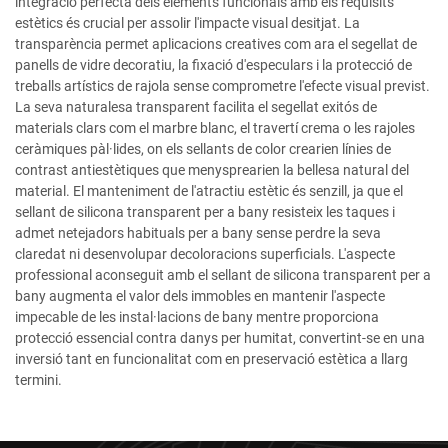
integració perfecta dels elements funcionals amb els requisits
estètics és crucial per assolir l'impacte visual desitjat. La
transparència permet aplicacions creatives com ara el segellat de
panells de vidre decoratiu, la fixació d'especulars i la protecció de
treballs artístics de rajola sense comprometre l'efecte visual previst.
La seva naturalesa transparent facilita el segellat exitós de
materials clars com el marbre blanc, el travertí crema o les rajoles
ceràmiques pàl·lides, on els sellants de color crearien línies de
contrast antiestètiques que menysprearien la bellesa natural del
material. El manteniment de l'atractiu estètic és senzill, ja que el
sellant de silicona transparent per a bany resisteix les taques i
admet netejadors habituals per a bany sense perdre la seva
claredat ni desenvolupar decoloracions superficials. L'aspecte
professional aconseguit amb el sellant de silicona transparent per a
bany augmenta el valor dels immobles en mantenir l'aspecte
impecable de les instal·lacions de bany mentre proporciona
protecció essencial contra danys per humitat, convertint-se en una
inversió tant en funcionalitat com en preservació estètica a llarg
termini.