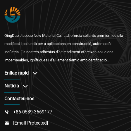
QingDao Jiaobao New Material Co., Ltd. ofereix sellants premium de silà
modificat i poliuretà per a aplicacions en construcció, automoció i
indústria. Els nostres adhesius d'alt rendiment ofereixen solucions
impermeables, ignífugues i d'aïllament tèrmic amb certificació
internacional i un servei postvenda fiable.
Enllaç ràpid
Notícia
Contacteu-nos
+86-0539-3669177

[email Protected]
