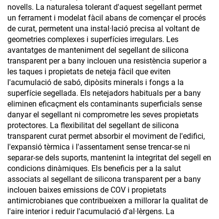
novells. La naturalesa tolerant d'aquest segellant permet
un ferrament i modelat fàcil abans de començar el procés
de curat, permetent una instal·lació precisa al voltant de
geometries complexes i superfícies irregulars. Les
avantatges de manteniment del segellant de silicona
transparent per a bany inclouen una resistència superior a
les taques i propietats de neteja fàcil que eviten
l'acumulació de sabó, dipòsits minerals i fongs a la
superfície segellada. Els netejadors habituals per a bany
eliminen eficaçment els contaminants superficials sense
danyar el segellant ni comprometre les seves propietats
protectores. La flexibilitat del segellant de silicona
transparent curat permet absorbir el moviment de l'edifici,
l'expansió tèrmica i l'assentament sense trencar-se ni
separar-se dels suports, mantenint la integritat del segell en
condicions dinàmiques. Els beneficis per a la salut
associats al segellant de silicona transparent per a bany
inclouen baixes emissions de COV i propietats
antimicrobianes que contribueixen a millorar la qualitat de
l'aire interior i reduir l'acumulació d'al·lèrgens. La