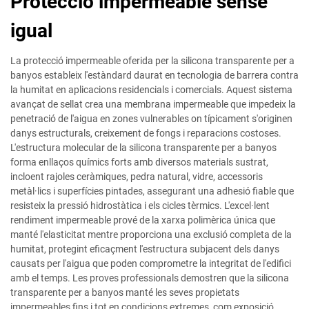
Protecció impermeable sense
igual
La protecció impermeable oferida per la silicona transparente per a
banyos estableix l'estàndard daurat en tecnologia de barrera contra
la humitat en aplicacions residencials i comercials. Aquest sistema
avançat de sellat crea una membrana impermeable que impedeix la
penetració de l'aigua en zones vulnerables on típicament s'originen
danys estructurals, creixement de fongs i reparacions costoses.
L'estructura molecular de la silicona transparente per a banyos
forma enllaços químics forts amb diversos materials sustrat,
incloent rajoles ceràmiques, pedra natural, vidre, accessoris
metàl·lics i superfícies pintades, assegurant una adhesió fiable que
resisteix la pressió hidrostàtica i els cicles tèrmics. L'excel·lent
rendiment impermeable prové de la xarxa polimèrica única que
manté l'elasticitat mentre proporciona una exclusió completa de la
humitat, protegint eficaçment l'estructura subjacent dels danys
causats per l'aigua que poden comprometre la integritat de l'edifici
amb el temps. Les proves professionals demostren que la silicona
transparente per a banyos manté les seves propietats
impermeables fins i tot en condicions extremes, com exposició