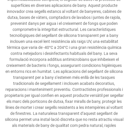
superfícies en diverses aplicacions de bany. Aquest producte
innovador crea segells estancs al voltant de banyeres, cabines de
dutxa, bases de vàters, comptadors de lavabos i juntes de rajola,
prevenint danys per aigua i el creixement de fongs que poden
comprometre la integritat estructural. Les característiques
tecnològiques del segellant de silicona transparent per a bany
inclouen una excel·lent resistència als raigs UV, una estabilitat
tèrmica que varia de -40°C a 204°C i una gran resistència química
contra netejadors i desinfectants habituals del bany. La seva
formulació incorpora additius antimicrobians que inhibeixen el
creixement de bacteris i fongs, assegurant condicions higièniques
en entorns rics en humitat. Les aplicacions del segellant de silicona
transparent per a bany s’estenen més enllà de les tasques
tradicionals de segellament i inclouen acabats decoratius,
reparacions i manteniment preventiu. Contractistes professionals i
propietaris per igual confien en aquest producte versàtil per segellar
els marc dels porticons de dutxa, fixar miralls de bany, protegir les
línies de morter i crear segells resistents a les intempèries al voltant
de finestres. La naturalesa transparent d’aquest segellant de
silicona permet una instal·lació discreta que no resta atractiu visual
als materials de bany de qualitat com pedra natural, rajoles