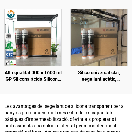
parabrisa, segellador de
QUALITAT, OEM, SELLANT
juntures, sellant de
DE SILICONA
silicona poliuretànic Pu
TRANSPARENT BARAT,
300 ml
PREU BAIX, ADHESIU PER
A CONSTRUCCIÓ
Alta qualitat 300 ml 600 ml
Silicó universal clar,
GP Silicona àcida Silicona
segellant acètic,
neutra Sellant mateix que
impermeable per vidre
Wacker Qualitat Adhesiu
monocomponent Preu
Les avantatges del segellant de silicona transparent per a
bany es prolonguen molt més enllà de les capacitats
bàsiques d'impermeabilització, oferint als propietaris i
professionals una solució integral per al manteniment i