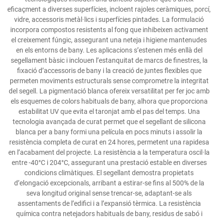
eficaçment a diverses superfícies, incloent rajoles ceràmiques, porcí,
vidre, accessoris metàl·lics i superfícies pintades. La formulació
incorpora compostos resistents al fong que inhibeixen activament
el creixement fúngic, assegurant una neteja i higiene mantenudes
en els entorns de bany. Les aplicacions s’estenen més enllà del
segellament bàsic i inclouen l’estanquitat de marcs de finestres, la
fixació d’accessoris de bany i la creació de juntes flexibles que
permeten moviments estructurals sense comprometre la integritat
del segell. La pigmentació blanca ofereix versatilitat per fer joc amb
els esquemes de colors habituals de bany, alhora que proporciona
estabilitat UV que evita el taronjat amb el pas del temps. Una
tecnologia avançada de curat permet que el segellant de silicona
blanca per a bany formi una película en pocs minuts i assolir la
resistència completa de curat en 24 hores, permetent una rapidesa
en l’acabament del projecte. La resistència a la temperatura oscil·la
entre -40°C i 204°C, assegurant una prestació estable en diverses
condicions climàtiques. El segellant demostra propietats
d’elongació excepcionals, arribant a estirar-se fins al 500% de la
seva longitud original sense trencar-se, adaptant-se als
assentaments de l’edifici i a l’expansió tèrmica. La resistència
química contra netejadors habituals de bany, residus de sabó i