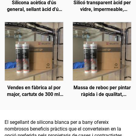
Sílicona acètica d'ús
Silicó transparent àcid per
general, sellant àcid d'ús
vidre, impermeable,
general, sellant de sílice
especial sense fugues,
acètica
cola per aquari i peixera
Vendes en fàbrica al por
Massa de reboc per pintar
major, cartutx de 300 ml,
ràpida i de qualitat,
adhesiu neutre
popular al mercat, sense
impermeable i resistent
contracció, sellant
als intempèries, silicó
siliconat
antimoquil per a la
El segellant de silicona blanca per a bany ofereix
construcció
nombrosos beneficis pràctics que el converteixen en la
opció preferida pels propietaris de cases i contractistes