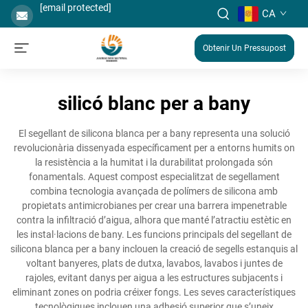
[email protected]
CA
Obtenir Un Pressupost
silicó blanc per a bany
El segellant de silicona blanca per a bany representa una solució
revolucionària dissenyada específicament per a entorns humits on
la resistència a la humitat i la durabilitat prolongada són
fonamentals. Aquest compost especialitzat de segellament
combina tecnologia avançada de polímers de silicona amb
propietats antimicrobianes per crear una barrera impenetrable
contra la infiltració d’aigua, alhora que manté l’atractiu estètic en
les instal·lacions de bany. Les funcions principals del segellant de
silicona blanca per a bany inclouen la creació de segells estanquis al
voltant banyeres, plats de dutxa, lavabos, lavabos i juntes de
rajoles, evitant danys per aigua a les estructures subjacents i
eliminant zones on podria créixer fongs. Les seves característiques
tecnològiques inclouen una adhesió superior que s’uneix