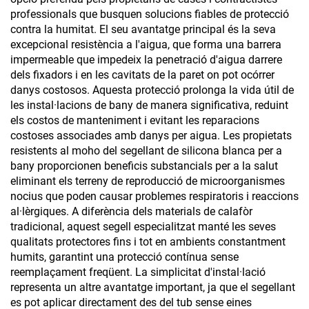
professionals que busquen solucions fiables de protecció
contra la humitat. El seu avantatge principal és la seva
excepcional resistència a l'aigua, que forma una barrera
impermeable que impedeix la penetració d'aigua darrere
dels fixadors i en les cavitats de la paret on pot ocórrer
danys costosos. Aquesta protecció prolonga la vida útil de
les instal·lacions de bany de manera significativa, reduint
els costos de manteniment i evitant les reparacions
costoses associades amb danys per aigua. Les propietats
resistents al moho del segellant de silicona blanca per a
bany proporcionen beneficis substancials per a la salut
eliminant els terreny de reproducció de microorganismes
nocius que poden causar problemes respiratoris i reaccions
al·lèrgiques. A diferència dels materials de calafòr
tradicional, aquest segell especialitzat manté les seves
qualitats protectores fins i tot en ambients constantment
humits, garantint una protecció contínua sense
reemplaçament freqüent. La simplicitat d'instal·lació
representa un altre avantatge important, ja que el segellant
es pot aplicar directament des del tub sense eines