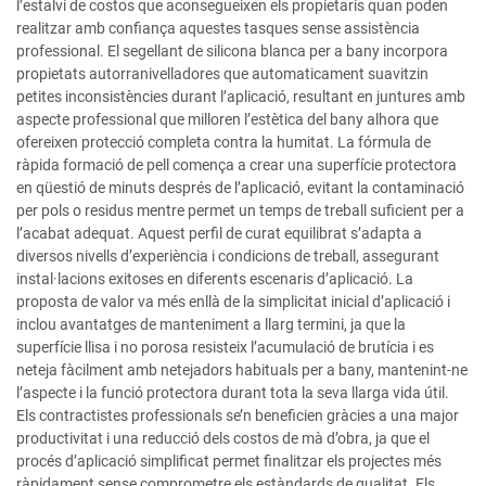
l’estalvi de costos que aconsegueixen els propietaris quan poden
realitzar amb confiança aquestes tasques sense assistència
professional. El segellant de silicona blanca per a bany incorpora
propietats autorranivelladores que automaticament suavitzin
petites inconsistències durant l’aplicació, resultant en juntures amb
aspecte professional que milloren l’estètica del bany alhora que
ofereixen protecció completa contra la humitat. La fórmula de
ràpida formació de pell comença a crear una superfície protectora
en qüestió de minuts després de l’aplicació, evitant la contaminació
per pols o residus mentre permet un temps de treball suficient per a
l’acabat adequat. Aquest perfil de curat equilibrat s’adapta a
diversos nivells d’experiència i condicions de treball, assegurant
instal·lacions exitoses en diferents escenaris d’aplicació. La
proposta de valor va més enllà de la simplicitat inicial d’aplicació i
inclou avantatges de manteniment a llarg termini, ja que la
superfície llisa i no porosa resisteix l’acumulació de brutícia i es
neteja fàcilment amb netejadors habituals per a bany, mantenint-ne
l’aspecte i la funció protectora durant tota la seva llarga vida útil.
Els contractistes professionals se’n beneficien gràcies a una major
productivitat i una reducció dels costos de mà d’obra, ja que el
procés d’aplicació simplificat permet finalitzar els projectes més
ràpidament sense comprometre els estàndards de qualitat. Els