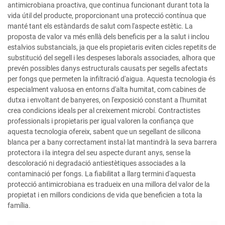
antimicrobiana proactiva, que continua funcionant durant tota la
vida útil del producte, proporcionant una protecció contínua que
manté tant els estàndards de salut com l'aspecte estètic. La
proposta de valor va més enllà dels beneficis per a la salut i inclou
estalvios substancials, ja que els propietaris eviten cicles repetits de
substitució del segell i les despeses laborals associades, alhora que
prevén possibles danys estructurals causats per segells afectats
per fongs que permeten la infiltració d'aigua. Aquesta tecnologia és
especialment valuosa en entorns d'alta humitat, com cabines de
dutxa i envoltant de banyeres, on l'exposició constant a l'humitat
crea condicions ideals per al creixement microbí. Contractistes
professionals i propietaris per igual valoren la confiança que
aquesta tecnologia ofereix, sabent que un segellant de silicona
blanca per a bany correctament instal·lat mantindrà la seva barrera
protectora i la integra del seu aspecte durant anys, sense la
descoloració ni degradació antiestètiques associades a la
contaminació per fongs. La fiabilitat a llarg termini d'aquesta
protecció antimicrobiana es tradueix en una millora del valor de la
propietat i en millors condicions de vida que beneficien a tota la
família.