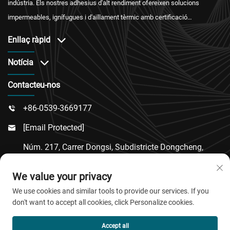
indústria. Els nostres adhesius d'alt rendiment ofereixen solucions
impermeables, ignífugues i d'aïllament tèrmic amb certificació
internacional i un servei postvenda fiable.
Enllaç ràpid
Notícia
Contacteu-nos
+86-0539-3669177

[email Protected]

Núm. 217, Carrer Dongsi, Subdistricte Dongcheng,
Comtat De Linqu, Ciutat De Weifang, Província De

We value your privacy
Shandong
We use cookies and similar tools to provide our services. If you
don't want to accept all cookies, click Personalize cookies.
Copyright © 2026 QingDao Jiaobao New Material Co.,Ltd.
Accept all