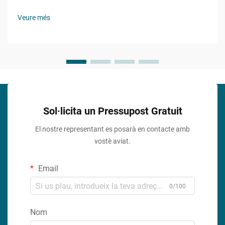
l'atractiu visual mentre s'assegura la funcionalitat s'ha
convertit en un aspecte cada cop més important. El sellant de
Veure més
silicona transparent representa una solució revolucionària
que...
Sol·licita un Pressupost Gratuit
El nostre representant es posarà en contacte amb
vostè aviat.
Email
0/100
Nom