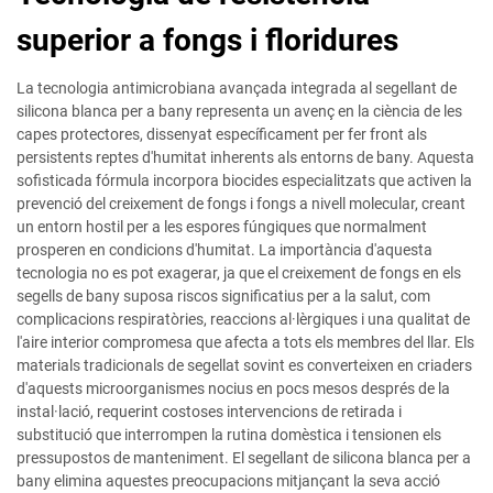
superior a fongs i floridures
La tecnologia antimicrobiana avançada integrada al segellant de
silicona blanca per a bany representa un avenç en la ciència de les
capes protectores, dissenyat específicament per fer front als
persistents reptes d'humitat inherents als entorns de bany. Aquesta
sofisticada fórmula incorpora biocides especialitzats que activen la
prevenció del creixement de fongs i fongs a nivell molecular, creant
un entorn hostil per a les espores fúngiques que normalment
prosperen en condicions d'humitat. La importància d'aquesta
tecnologia no es pot exagerar, ja que el creixement de fongs en els
segells de bany suposa riscos significatius per a la salut, com
complicacions respiratòries, reaccions al·lèrgiques i una qualitat de
l'aire interior compromesa que afecta a tots els membres del llar. Els
materials tradicionals de segellat sovint es converteixen en criaders
d'aquests microorganismes nocius en pocs mesos després de la
instal·lació, requerint costoses intervencions de retirada i
substitució que interrompen la rutina domèstica i tensionen els
pressupostos de manteniment. El segellant de silicona blanca per a
bany elimina aquestes preocupacions mitjançant la seva acció