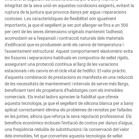
integritat de la seva unió en aquestes condicions exigents, evitant la
ruptura de la juntura que provoca danys per aigua i reparacions
costoses. Les característiques de flexibilitat són igualment
importants, ja que el segellant ja sec pot allargar-se fins a un 500
per cent de les seves dimensions originals mantenint l'adhesió,
acomodant-se a l'expansió i contracció naturals dels materials
d'edificació que es produeixen amb els canvis de temperatura i
l'assentament estructural. Aquest comportament elastomèric evita
les fissures i separacions habituals en compostos de sellat rígids,
assegurant una protecció contínua al llarg de les variacions
estacionals i els canvis en el cicle vital de l'edifici. El valor pràctic
d'aquesta combinació de prestacions es manifesta en una reducció
de les necessitats de manteniment i intervals de servei més llargs,
beneficiant tant els propietaris d'habitatges com els immobles
comercials. Els instal·ladors aprecien la fiabilitat que ofereix
aquesta tecnologia, ja que el segellant de silicona blanca per a bany
aplicat correctament elimina els problemes de revisites per fallades
en les juntes, alhora que reforça la seva reputació professional. Els
beneficis econòmics inclouen l'evitació de costos per danys d'aigua,
una freqüència reduïda de substitucions i la conservació del valor
dels immobles, fet que converteix aquesta tecnologia de sellat