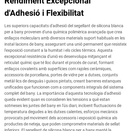
Rendiment Excepcional
d'Adhesió i Flexibilitat
Les superiors capacitats d'adhesió del segellant de silicona blanca
per a bany provenen d'una química polimèrica avançada que crea
enllaços moleculars amb diversos materials suport habituals en les
instal·lacions de bany, assegurant una unió permanent que resisteix
l'exposició constant a la humitat i els cicles tèrmics. Aquesta
excepcional resistència d'unió es desenvolupa mitjançant el
reticulat químic que té lloc durant el procés de curat, formant
enllaços covalents amb superfícies com rajoles ceràmiques,
accessoris de porcellana, portes de vidre per a dutxes, conjunts
metàl·lics de desguàs i guixos pintats, creant barreres estanques
unificades que funcionen com a components integrals del sistema
complet del bany. La importància d'aquesta tecnologia d'adhesió
queda evident quan es consideren les tensions a què estan
sotmeses les juntes del bany en l'ús diari, incloent fluctuacions de
temperatura degudes a les dutxes calentes, esforços mecànics
provocats pel moviment dels accessoris i exposició química als
productes de neteja, que poden comprometre materials de sellat
inferiors. El segellant de silicona blanca per a bany manté la