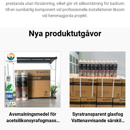
prestanda utan försämring, vilket gör vit silikontätning för badrum
till en oumbärlig komponent vid professionella installationer liksom
vid hemmagjorda projekt.
Nya produktutgåvor
Avsmalningsmedel för
Syratransparent glasfog
acetsilikonsyrafogmassa
Vattenavvisande särskild
allmänt syfte silikon
icke-läckande