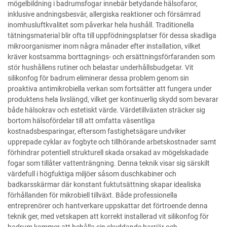
mögelbildning i badrumsfogar innebär betydande hälsofaror,
inklusive andningsbesvär, allergiska reaktioner och försämrad
inomhusluftkvalitet som påverkar hela hushåll. Traditionella
tätningsmaterial blir ofta till uppfödningsplatser för dessa skadliga
mikroorganismer inom några månader efter installation, vilket
kräver kostsamma borttagnings- och ersättningsförfaranden som
stör hushållens rutiner och belastar underhållsbudgetar. Vit
silikonfog för badrum eliminerar dessa problem genom sin
proaktiva antimikrobiella verkan som fortsätter att fungera under
produktens hela livslängd, vilket ger kontinuerlig skydd som bevarar
både hälsokrav och estetiskt värde. Värdetillväxten sträcker sig
bortom hälsofördelar till att omfatta väsentliga
kostnadsbesparingar, eftersom fastighetsägare undviker
upprepade cyklar av fogbyte och tillhörande arbetskostnader samt
förhindrar potentiell strukturell skada orsakad av mögelskadade
fogar som tillåter vattenträngning. Denna teknik visar sig särskilt
värdefull i högfuktiga miljöer såsom duschkabiner och
badkarsskärmar där konstant fuktutsättning skapar idealiska
förhållanden för mikrobiell tillväxt. Både professionella
entreprenörer och hantverkare uppskattar det förtroende denna
teknik ger, med vetskapen att korrekt installerad vit silikonfog för