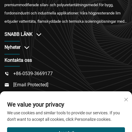
premiummodifierade silan- och polyuretantätningsmedel för bygg,
fordonsindustri och industriella applikationer. Våra högpresterande lim
erbjuder vattentäta, flamskyddade och termiska isoleringslösningar med
internationell certifiering och pålitlig eftersäljningstjänst.
SNABB LÄNK
Nyheter
Kontakta oss
+86-0539-3669177

[email Protected]

Nr 217, Dongsi Road, Dongcheng Sub-District, Linqu

We value your privacy
County, Weifang City, Shandong Province
We use cookies and similar tools to provide our services. If you
don't want to accept all cookies, click Personalize cookies.
Copyright © 2026 QingDao Jiaobao New Material Co.,Ltd.