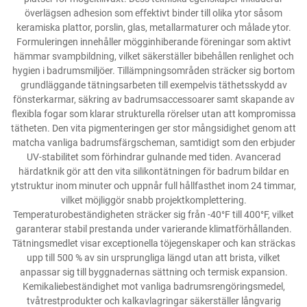
överlägsen adhesion som effektivt binder till olika ytor såsom
keramiska plattor, porslin, glas, metallarmaturer och målade ytor.
Formuleringen innehåller mögginhiberande föreningar som aktivt
hämmar svampbildning, vilket säkerställer bibehållen renlighet och
hygien i badrums­miljöer. Tillämpningsområden sträcker sig bortom
grundläggande tätningsarbeten till exempelvis täthetsskydd av
fönsterkarmar, säkring av badrumsaccessoarer samt skapande av
flexibla fogar som klarar strukturella rörelser utan att kompromissa
tätheten. Den vita pigmenteringen ger stor mångsidighet genom att
matcha vanliga badrumsfärgscheman, samtidigt som den erbjuder
UV-stabilitet som förhindrar gulnande med tiden. Avancerad
härdatknik gör att den vita silikontätningen för badrum bildar en
ytstruktur inom minuter och uppnår full hållfasthet inom 24 timmar,
vilket möjliggör snabb projektkomplettering.
Temperaturobeständigheten sträcker sig från -40°F till 400°F, vilket
garanterar stabil prestanda under varierande klimatförhållanden.
Tätningsmedlet visar exceptionella töjegenskaper och kan sträckas
upp till 500 % av sin ursprungliga längd utan att brista, vilket
anpassar sig till byggnadernas sättning och termisk expansion.
Kemikaliebeständighet mot vanliga badrumsrengöringsmedel,
tvåtrestprodukter och kalkavlagringar säkerställer långvarig