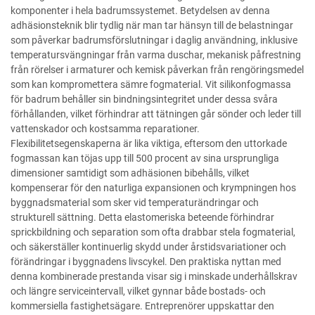
komponenter i hela badrumssystemet. Betydelsen av denna
adhäsionsteknik blir tydlig när man tar hänsyn till de belastningar
som påverkar badrumsförslutningar i daglig användning, inklusive
temperatursvängningar från varma duschar, mekanisk påfrestning
från rörelser i armaturer och kemisk påverkan från rengöringsmedel
som kan kompromettera sämre fogmaterial. Vit silikonfogmassa
för badrum behåller sin bindningsintegritet under dessa svåra
förhållanden, vilket förhindrar att tätningen går sönder och leder till
vattenskador och kostsamma reparationer.
Flexibilitetsegenskaperna är lika viktiga, eftersom den uttorkade
fogmassan kan töjas upp till 500 procent av sina ursprungliga
dimensioner samtidigt som adhäsionen bibehålls, vilket
kompenserar för den naturliga expansionen och krympningen hos
byggnadsmaterial som sker vid temperaturändringar och
strukturell sättning. Detta elastomeriska beteende förhindrar
sprickbildning och separation som ofta drabbar stela fogmaterial,
och säkerställer kontinuerlig skydd under årstidsvariationer och
förändringar i byggnadens livscykel. Den praktiska nyttan med
denna kombinerade prestanda visar sig i minskade underhållskrav
och längre serviceintervall, vilket gynnar både bostads- och
kommersiella fastighetsägare. Entreprenörer uppskattar den