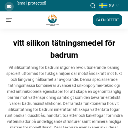
[email protected]
SV
FÅ EN OFFERT
vitt silikon tätningsmedel för
badrum
Vit silikontätning för badrum utgör en revolutionerande lösning
speciellt utformad för fuktiga miljöer där motståndskraft mot fukt
och långvarig hållbarhet är avgörande. Denna specialiserade
tätningsmassa kombinerar avancerad silikonpolymer-teknologi
med antimikrobiella egenskaper för att skapa en ogenomtränglig
barriär mot vattenspridning samtidigt som den bevarar estetiskt
värde i badrumsinstallationer. De främsta funktionerna hos vit
silikontätning för badrum innefattar att skapa vattentäta fogar
runt badkar, duschbås, handfat, toaletter och kakelfogar, förhindra
vattenskador på underliggande strukturer samt eliminera möjliga
platser för mögeltillväxt. Dess tekniska egenskaper inkluderar