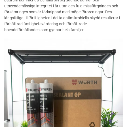
badrum kommer att behålla sin skyddande barriär och
utseendemässiga integritet i år utan den fula missfärgningen och
försämringen som är förknippad med mögelföroreningar. Den
långsiktiga tillförlitligheten i detta antimikrobiella skydd resulterar i
förbättrad fastighetsvärdering och förbättrade
boendeförhållanden som gynnar hela familjer.