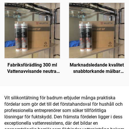
acetsilikonsyrafogmassa
akvariumfiskbäddslim
Silikontätning
Fabriksförädling 300 ml
Marknadsledande kvalitet
Vattenavvisande neutral
snabbtorkande målbar
väderbeständig lim Silikon
fogsilikon utan krympning
Antimögel-tätning för
byggande
Vit silikontätning för badrum erbjuder många praktiska
fördelar som gör det till det förstahandsval för hushåll och
professionella entreprenörer som söker tillförlitliga
lösningar för fuktskydd. Den främsta fördelen ligger i dess
exceptionella vattenresistens, där det bildar en