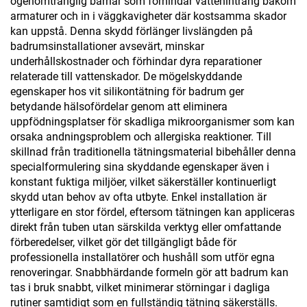
ogenomtränglig barriär som förhindar vattenintrång bakom
armaturer och in i väggkavigheter där kostsamma skador
kan uppstå. Denna skydd förlänger livslängden på
badrumsinstallationer avsevärt, minskar
underhållskostnader och förhindar dyra reparationer
relaterade till vattenskador. De mögelskyddande
egenskaper hos vit silikontätning för badrum ger
betydande hälsofördelar genom att eliminera
uppfödningsplatser för skadliga mikroorganismer som kan
orsaka andningsproblem och allergiska reaktioner. Till
skillnad från traditionella tätningsmaterial bibehåller denna
specialformulering sina skyddande egenskaper även i
konstant fuktiga miljöer, vilket säkerställer kontinuerligt
skydd utan behov av ofta utbyte. Enkel installation är
ytterligare en stor fördel, eftersom tätningen kan appliceras
direkt från tuben utan särskilda verktyg eller omfattande
förberedelser, vilket gör det tillgängligt både för
professionella installatörer och hushåll som utför egna
renoveringar. Snabbhärdande formeln gör att badrum kan
tas i bruk snabbt, vilket minimerar störningar i dagliga
rutiner samtidigt som en fullständig tätning säkerställs.