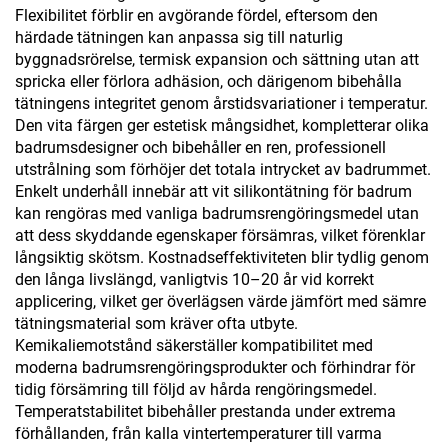
Flexibilitet förblir en avgörande fördel, eftersom den
härdade tätningen kan anpassa sig till naturlig
byggnadsrörelse, termisk expansion och sättning utan att
spricka eller förlora adhäsion, och därigenom bibehålla
tätningens integritet genom årstidsvariationer i temperatur.
Den vita färgen ger estetisk mångsidhet, kompletterar olika
badrumsdesigner och bibehåller en ren, professionell
utstrålning som förhöjer det totala intrycket av badrummet.
Enkelt underhåll innebär att vit silikontätning för badrum
kan rengöras med vanliga badrumsrengöringsmedel utan
att dess skyddande egenskaper försämras, vilket förenklar
långsiktig skötsm. Kostnadseffektiviteten blir tydlig genom
den långa livslängd, vanligtvis 10–20 år vid korrekt
applicering, vilket ger överlägsen värde jämfört med sämre
tätningsmaterial som kräver ofta utbyte.
Kemikaliemotstånd säkerställer kompatibilitet med
moderna badrumsrengöringsprodukter och förhindrar för
tidig försämring till följd av hårda rengöringsmedel.
Temperatstabilitet bibehåller prestanda under extrema
förhållanden, från kalla vintertemperaturer till varma