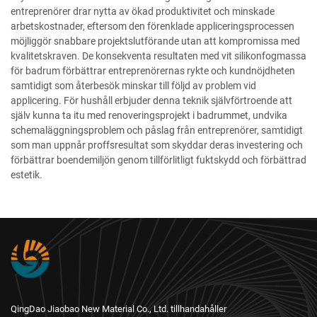
entreprenörer drar nytta av ökad produktivitet och minskade
arbetskostnader, eftersom den förenklade appliceringsprocessen
möjliggör snabbare projektslutförande utan att kompromissa med
kvalitetskraven. De konsekventa resultaten med vit silikonfogmassa
för badrum förbättrar entreprenörernas rykte och kundnöjdheten
samtidigt som återbesök minskar till följd av problem vid
applicering. För hushåll erbjuder denna teknik självförtroende att
själv kunna ta itu med renoveringsprojekt i badrummet, undvika
schemaläggningsproblem och påslag från entreprenörer, samtidigt
som man uppnår proffsresultat som skyddar deras investering och
förbättrar boendemiljön genom tillförlitligt fuktskydd och förbättrad
estetik.
QingDao Jiaobao New Material Co., Ltd. tillhandahåller