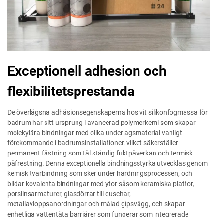
Exceptionell adhesion och
flexibilitetsprestanda
De överlägsna adhäsionsegenskaperna hos vit silikonfogmassa för
badrum har sitt ursprung i avancerad polymerkemi som skapar
molekylära bindningar med olika underlagsmaterial vanligt
förekommande i badrumsinstallationer, vilket säkerställer
permanent fästning som tål ständig fuktpåverkan och termisk
påfrestning. Denna exceptionella bindningsstyrka utvecklas genom
kemisk tvärbindning som sker under härdningsprocessen, och
bildar kovalenta bindningar med ytor såsom keramiska plattor,
porslinsarmaturer, glasdörrar till duschar,
metallavloppsanordningar och målad gipsvägg, och skapar
enhetliga vattentäta barriärer som fungerar som integrerade