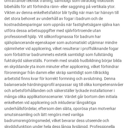
omfattande teknisk träning, samtidigt som tillräcklig viskositet
bibehålls för att förhindra ränn- eller saggning på vertikala ytor.
Vikten av denna enkelhetsfaktor blir tydlig när man tar hänsyn till
det stora behovet av underhåll av fogar i badrum och de
kostnadsbesparingar som uppnås när fastighetsägare själva kan
utföra dessa arbetsuppgifter med självförtroende utan
professionell hjälp. Vit silikonfogmassa för badrum har
självplancerande egenskaper som automatiskt utjämnar mindre
ojämnheter vid applicering, vilket resulterar i proffsliknande fogar
som förbättrar badrummets estetik samtidigt som fullständig
fuktskydd säkerställs. Formeln med snabb hudbildning börjar bilda
en skyddande yta inom minuter efter applicering, vilket förhindrar
föroreningar från damm eller skräp samtidigt som tillräcklig
arbetstid finns kvar för korrekt formning och avslutning. Denna
balanserade härdningsprofil anpassar sig till olika kompetensnivåer
och arbetsförhållanden och säkerställer lyckade installationer i
många olika applikationscenarier. Värdet går bortom den initiala
enkelheten vid applicering och inkluderar långsiktiga
underhållsfördelar, eftersom den släta, oporösa ytan motverkar
smutsinsamling och lätt rengörs med vanliga
badrumsrengöringsmedel, vilket bevarar dess utseende och
skyddsfunktion under hela dess långa livslängd. Professionella