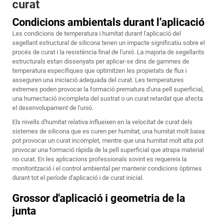
curat
Condicions ambientals durant l’aplicació
Les condicions de temperatura i humitat durant l'aplicació del
segellant estructural de silicona tenen un impacte significatiu sobre el
procés de curat i la resistència final de l'unió. La majoria de segellants
estructurals estan dissenyats per aplicar-se dins de gammes de
temperatura específiques que optimitzen les propietats de flux i
asseguren una iniciació adequada del curat. Les temperatures
extremes poden provocar la formació prematura d'una pell superficial,
una humectació incompleta del sustrat o un curat retardat que afecta
el desenvolupament de l'unió.
Els nivells d'humitat relativa influeixen en la velocitat de curat dels
sistemes de silicona que es curen per humitat; una humitat molt baixa
pot provocar un curat incomplet, mentre que una humitat molt alta pot
provocar una formació ràpida de la pell superficial que atrapa material
no curat. En les aplicacions professionals sovint es requereix la
monitorització i el control ambiental per mantenir condicions òptimes
durant tot el període d'aplicació i de curat inicial.
Grossor d'aplicació i geometria de la
junta