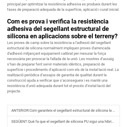
principal per optimitzar la resistència adhesiva es produeix durant les
fases de preparació adequada de la superfície, aplicació i curat inicial.
Com es prova i verifica la resistència
adhesiva del segellant estructural de
silicona en aplicacions sobre el terreny?
Les proves de camp sobre la resistència a l'adhesió del segellant
estructural de silicona normalment impliquen proves d'arrencada
d'adhesió mitjançant equipament calibrat per mesurar la força
necessària per provocar la fallada de la unió. Les mostres d’assaig
s’han de preparar fent servir materials idèntics, preparació de
superfície i procediments d’aplicació com els de la instal·lació real. La
realització periòdica d’assajos de garantia de qualitat durant la
construcció ajuda a verificar que s’aconsegueix i es manté una
resistència d’unió adequada durant tot el procés d’instal·lació del
projecte.
ANTERIOR:
Com garanteix el segellant estructural de silicona la seguretat a llarg termini de la façana?
SEGÜENT:
Què fa que el segellant de silicona PU sigui una hibridació ideal per a aplicacions industrials?