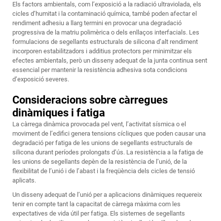
Els factors ambientals, com l’exposició a la radiació ultraviolada, els
cicles d’humitat i la contaminació química, també poden afectar el
rendiment adhesiu a llarg termini en provocar una degradació
progressiva de la matriu polimèrica o dels enllaços interfacials. Les
formulacions de segellants estructurals de silicona d’alt rendiment
incorporen estabilitzadors i additius protectors per minimitzar els
efectes ambientals, però un disseny adequat de la junta continua sent
essencial per mantenir la resistència adhesiva sota condicions
d’exposició severes.
Consideracions sobre càrregues
dinàmiques i fatiga
La càrrega dinàmica provocada pel vent, l’activitat sísmica o el
moviment de l’edifici genera tensions cícliques que poden causar una
degradació per fatiga de les unions de segellants estructurals de
silicona durant períodes prolongats d’ús. La resistència a la fatiga de
les unions de segellants depèn de la resistència de l’unió, de la
flexibilitat de l’unió i de l’abast i la freqüència dels cicles de tensió
aplicats.
Un disseny adequat de l’unió per a aplicacions dinàmiques requereix
tenir en compte tant la capacitat de càrrega màxima com les
expectatives de vida útil per fatiga. Els sistemes de segellants