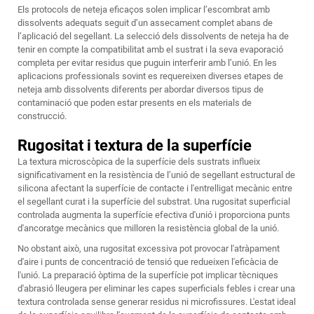
Els protocols de neteja eficaços solen implicar l’escombrat amb
dissolvents adequats seguit d’un assecament complet abans de
l’aplicació del segellant. La selecció dels dissolvents de neteja ha de
tenir en compte la compatibilitat amb el sustrat i la seva evaporació
completa per evitar residus que puguin interferir amb l’unió. En les
aplicacions professionals sovint es requereixen diverses etapes de
neteja amb dissolvents diferents per abordar diversos tipus de
contaminació que poden estar presents en els materials de
construcció.
Rugositat i textura de la superfície
La textura microscòpica de la superfície dels sustrats influeix
significativament en la resistència de l’unió de
segellant estructural de
silicona
afectant la superfície de contacte i l'entrelligat mecànic entre
el segellant curat i la superfície del substrat. Una rugositat superficial
controlada augmenta la superfície efectiva d'unió i proporciona punts
d'ancoratge mecànics que milloren la resistència global de la unió.
No obstant això, una rugositat excessiva pot provocar l'atràpament
d'aire i punts de concentració de tensió que redueixen l'eficàcia de
l'unió. La preparació òptima de la superfície pot implicar tècniques
d'abrasió lleugera per eliminar les capes superficials febles i crear una
textura controlada sense generar residus ni microfissures. L'estat ideal