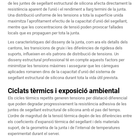
de les juntes de segellant estructural de silicona afecta directament la
resistència aparent de l'unió i el rendiment a llarg termini de la junta.
Una distribució uniforme de les tensions a tota la superfície unida
maximitza l’aprofitament efectiu de la capacitat d’unió del segellant,
mentre que les concentracions de tensió poden provocar fallades
locals que es propaguen per tota la junta.
Les característiques del disseny de la junta, com ara els detalls dels
cantons, les transicions de gruix i les diferències de rigidesa dels
suports, influeixen en els patrons de distribució de tensions. Un
disseny estructural professional té en compte aquests factors per
minimitzar les tensions màximes i assegurar que les càrregues
aplicades romanen dins de la capacitat d’unió del sistema de
segellant estructural de silicona durant tota la vida útil prevista.
Ciclats tèrmics i exposició ambiental
Els cicles tèrmics repetits generen tensions per dilatació diferencial
que poden degradar progressivament la resistència adhesiva de les
juntes de segellant estructural de silicona amb el pas del temps.
L’ordre de magnitud de la tensió tèrmica depèn de les diferències entre
els coeficients d’expansió tèrmica del segellant i dels materials
suport, de la geometria de la junta i de l’interval de temperatures
experimentat durant el servei.