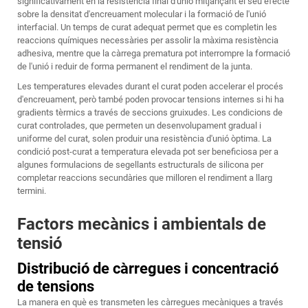
significativament en la resistència final d'unió mitjançant el seu efecte
sobre la densitat d'encreuament molecular i la formació de l'unió
interfacial. Un temps de curat adequat permet que es completin les
reaccions químiques necessàries per assolir la màxima resistència
adhesiva, mentre que la càrrega prematura pot interrompre la formació
de l'unió i reduir de forma permanent el rendiment de la junta.
Les temperatures elevades durant el curat poden accelerar el procés
d'encreuament, però també poden provocar tensions internes si hi ha
gradients tèrmics a través de seccions gruixudes. Les condicions de
curat controlades, que permeten un desenvolupament gradual i
uniforme del curat, solen produir una resistència d'unió òptima. La
condició post-curat a temperatura elevada pot ser beneficiosa per a
algunes formulacions de segellants estructurals de silicona per
completar reaccions secundàries que milloren el rendiment a llarg
termini.
Factors mecànics i ambientals de
tensió
Distribució de càrregues i concentració
de tensions
La manera en què es transmeten les càrregues mecàniques a través