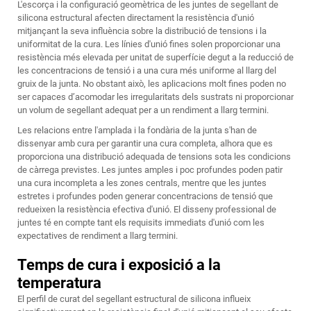
L'escorça i la configuració geomètrica de les juntes de segellant de
silicona estructural afecten directament la resistència d'unió
mitjançant la seva influència sobre la distribució de tensions i la
uniformitat de la cura. Les línies d'unió fines solen proporcionar una
resistència més elevada per unitat de superfície degut a la reducció de
les concentracions de tensió i a una cura més uniforme al llarg del
gruix de la junta. No obstant això, les aplicacions molt fines poden no
ser capaces d’acomodar les irregularitats dels sustrats ni proporcionar
un volum de segellant adequat per a un rendiment a llarg termini.
Les relacions entre l'amplada i la fondària de la junta s'han de
dissenyar amb cura per garantir una cura completa, alhora que es
proporciona una distribució adequada de tensions sota les condicions
de càrrega previstes. Les juntes amples i poc profundes poden patir
una cura incompleta a les zones centrals, mentre que les juntes
estretes i profundes poden generar concentracions de tensió que
redueixen la resistència efectiva d'unió. El disseny professional de
juntes té en compte tant els requisits immediats d'unió com les
expectatives de rendiment a llarg termini.
Temps de cura i exposició a la
temperatura
El perfil de curat del segellant estructural de silicona influeix