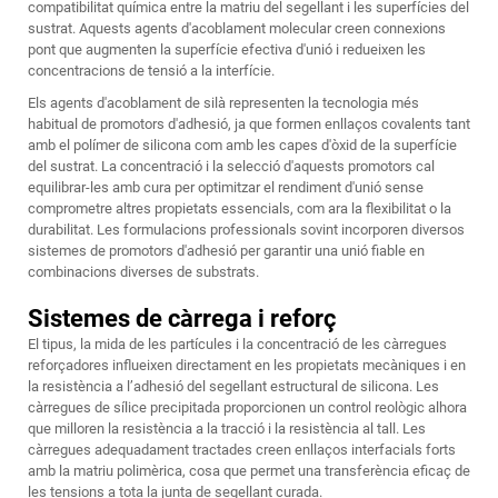
compatibilitat química entre la matriu del segellant i les superfícies del
sustrat. Aquests agents d'acoblament molecular creen connexions
pont que augmenten la superfície efectiva d'unió i redueixen les
concentracions de tensió a la interfície.
Els agents d'acoblament de silà representen la tecnologia més
habitual de promotors d'adhesió, ja que formen enllaços covalents tant
amb el polímer de silicona com amb les capes d'òxid de la superfície
del sustrat. La concentració i la selecció d'aquests promotors cal
equilibrar-les amb cura per optimitzar el rendiment d'unió sense
comprometre altres propietats essencials, com ara la flexibilitat o la
durabilitat. Les formulacions professionals sovint incorporen diversos
sistemes de promotors d'adhesió per garantir una unió fiable en
combinacions diverses de substrats.
Sistemes de càrrega i reforç
El tipus, la mida de les partícules i la concentració de les càrregues
reforçadores influeixen directament en les propietats mecàniques i en
la resistència a l’adhesió del segellant estructural de silicona. Les
càrregues de sílice precipitada proporcionen un control reològic alhora
que milloren la resistència a la tracció i la resistència al tall. Les
càrregues adequadament tractades creen enllaços interfacials forts
amb la matriu polimèrica, cosa que permet una transferència eficaç de
les tensions a tota la junta de segellant curada.