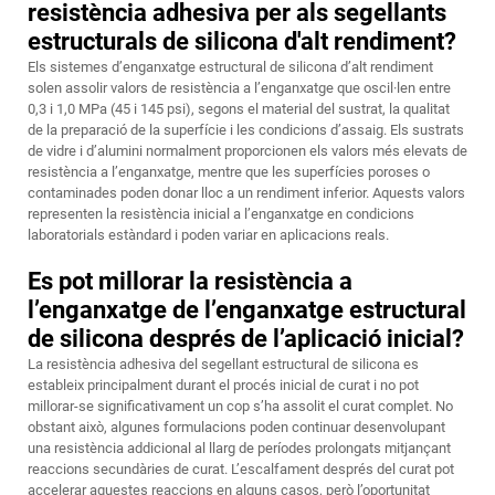
resistència adhesiva per als segellants
estructurals de silicona d'alt rendiment?
Els sistemes d’enganxatge estructural de silicona d’alt rendiment
solen assolir valors de resistència a l’enganxatge que oscil·len entre
0,3 i 1,0 MPa (45 i 145 psi), segons el material del sustrat, la qualitat
de la preparació de la superfície i les condicions d’assaig. Els sustrats
de vidre i d’alumini normalment proporcionen els valors més elevats de
resistència a l’enganxatge, mentre que les superfícies poroses o
contaminades poden donar lloc a un rendiment inferior. Aquests valors
representen la resistència inicial a l’enganxatge en condicions
laboratorials estàndard i poden variar en aplicacions reals.
Es pot millorar la resistència a
l’enganxatge de l’enganxatge estructural
de silicona després de l’aplicació inicial?
La resistència adhesiva del segellant estructural de silicona es
estableix principalment durant el procés inicial de curat i no pot
millorar-se significativament un cop s’ha assolit el curat complet. No
obstant això, algunes formulacions poden continuar desenvolupant
una resistència addicional al llarg de períodes prolongats mitjançant
reaccions secundàries de curat. L’escalfament després del curat pot
accelerar aquestes reaccions en alguns casos, però l’oportunitat