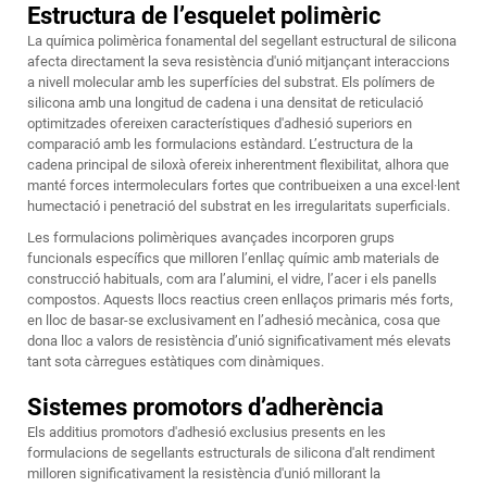
Estructura de l’esquelet polimèric
La química polimèrica fonamental del segellant estructural de silicona
afecta directament la seva resistència d'unió mitjançant interaccions
a nivell molecular amb les superfícies del substrat. Els polímers de
silicona amb una longitud de cadena i una densitat de reticulació
optimitzades ofereixen característiques d'adhesió superiors en
comparació amb les formulacions estàndard. L’estructura de la
cadena principal de siloxà ofereix inherentment flexibilitat, alhora que
manté forces intermoleculars fortes que contribueixen a una excel·lent
humectació i penetració del substrat en les irregularitats superficials.
Les formulacions polimèriques avançades incorporen grups
funcionals específics que milloren l’enllaç químic amb materials de
construcció habituals, com ara l’alumini, el vidre, l’acer i els panells
compostos. Aquests llocs reactius creen enllaços primaris més forts,
en lloc de basar-se exclusivament en l’adhesió mecànica, cosa que
dona lloc a valors de resistència d’unió significativament més elevats
tant sota càrregues estàtiques com dinàmiques.
Sistemes promotors d’adherència
Els additius promotors d'adhesió exclusius presents en les
formulacions de segellants estructurals de silicona d'alt rendiment
milloren significativament la resistència d'unió millorant la