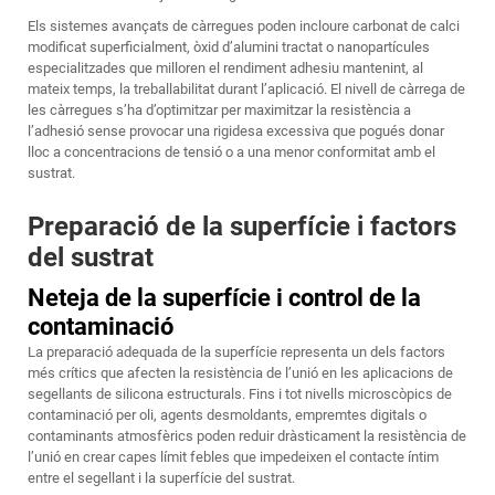
Els sistemes avançats de càrregues poden incloure carbonat de calci
modificat superficialment, òxid d’alumini tractat o nanopartícules
especialitzades que milloren el rendiment adhesiu mantenint, al
mateix temps, la treballabilitat durant l’aplicació. El nivell de càrrega de
les càrregues s’ha d’optimitzar per maximitzar la resistència a
l’adhesió sense provocar una rigidesa excessiva que pogués donar
lloc a concentracions de tensió o a una menor conformitat amb el
sustrat.
Preparació de la superfície i factors
del sustrat
Neteja de la superfície i control de la
contaminació
La preparació adequada de la superfície representa un dels factors
més crítics que afecten la resistència de l’unió en les aplicacions de
segellants de silicona estructurals. Fins i tot nivells microscòpics de
contaminació per oli, agents desmoldants, empremtes digitals o
contaminants atmosfèrics poden reduir dràsticament la resistència de
l’unió en crear capes límit febles que impedeixen el contacte íntim
entre el segellant i la superfície del sustrat.