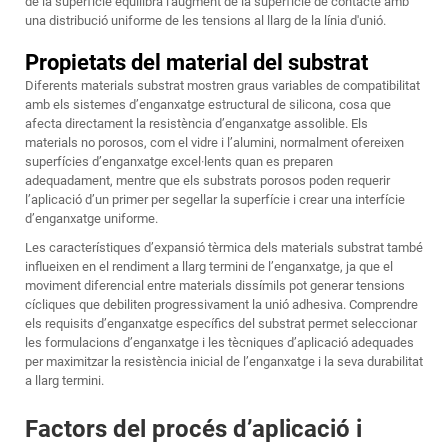
de la superfície equilibra l'augment de la superfície de contacte amb
una distribució uniforme de les tensions al llarg de la línia d'unió.
Propietats del material del substrat
Diferents materials substrat mostren graus variables de compatibilitat
amb els sistemes d’enganxatge estructural de silicona, cosa que
afecta directament la resistència d’enganxatge assolible. Els
materials no porosos, com el vidre i l’alumini, normalment ofereixen
superfícies d’enganxatge excel·lents quan es preparen
adequadament, mentre que els substrats porosos poden requerir
l’aplicació d’un primer per segellar la superfície i crear una interfície
d’enganxatge uniforme.
Les característiques d’expansió tèrmica dels materials substrat també
influeixen en el rendiment a llarg termini de l’enganxatge, ja que el
moviment diferencial entre materials dissímils pot generar tensions
cícliques que debiliten progressivament la unió adhesiva. Comprendre
els requisits d’enganxatge específics del substrat permet seleccionar
les formulacions d’enganxatge i les tècniques d’aplicació adequades
per maximitzar la resistència inicial de l’enganxatge i la seva durabilitat
a llarg termini.
Factors del procés d’aplicació i