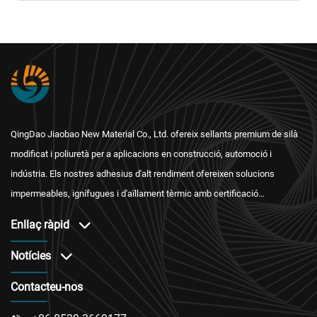
QingDao Jiaobao New Material Co., Ltd. ofereix sellants premium de silà
modificat i poliuretà per a aplicacions en construcció, automoció i
indústria. Els nostres adhesius d'alt rendiment ofereixen solucions
impermeables, ignífugues i d'aïllament tèrmic amb certificació
internacional i un servei postvenda fiable.
Enllaç ràpid
Notícies
Contacteu-nos