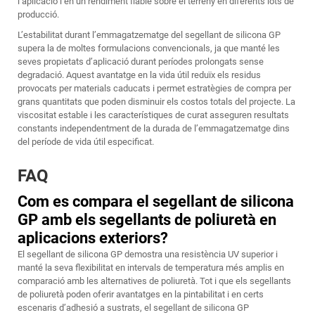
l’aplicació i en un rendiment fiable sobre el terreny en diferents lots de
producció.
L’estabilitat durant l’emmagatzematge del segellant de silicona GP
supera la de moltes formulacions convencionals, ja que manté les
seves propietats d’aplicació durant períodes prolongats sense
degradació. Aquest avantatge en la vida útil reduïx els residus
provocats per materials caducats i permet estratègies de compra per
grans quantitats que poden disminuir els costos totals del projecte. La
viscositat estable i les característiques de curat asseguren resultats
constants independentment de la durada de l’emmagatzematge dins
del període de vida útil especificat.
FAQ
Com es compara el segellant de silicona
GP amb els segellants de poliuretà en
aplicacions exteriors?
El segellant de silicona GP demostra una resistència UV superior i
manté la seva flexibilitat en intervals de temperatura més amplis en
comparació amb les alternatives de poliuretà. Tot i que els segellants
de poliuretà poden oferir avantatges en la pintabilitat i en certs
escenaris d’adhesió a sustrats, el segellant de silicona GP