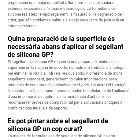
proporciona una major durabilitat a llarg termini en aplicacions
exteriors exposades a l’erosió meteorològica. La formulació de
silicona resisteix l’empolsegament, la fissuració i la degradació del
color, que són problemes habituals en els segellants de poliuretà en
entorns exteriors.
Quina preparació de la superfície és
necessària abans d’aplicar el segellant
de silicona GP?
El segellant de silicona GP requereix una preparació mínima de la
superfície en la majoria de suports, normalment limitada a la neteja
per eliminar la brutícia, l’oli i els residus solts. A diferència de molts
segellants estàndard, generalment no calen imprimacions per a
materials de construcció habituals com el vidre, l’alumini i el formigó.
No obstant això, els suports porosos poden beneficiar-se de l’aplicació
d’una imprimació per optimitzar la resistència d’adhesió, i es
recomana fer proves de compatibilitat per a aplicacions crítiques o
combinacions inusuals de suports.
Es pot pintar sobre el segellant de
silicona GP un cop curat?
La majoria de formulacions de segellant de silicona GP no són