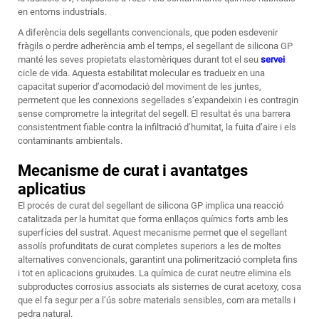
en entorns industrials.
A diferència dels segellants convencionals, que poden esdevenir
fràgils o perdre adherència amb el temps, el segellant de silicona GP
manté les seves propietats elastomèriques durant tot el seu
servei
cicle de vida. Aquesta estabilitat molecular es tradueix en una
capacitat superior d’acomodació del moviment de les juntes,
permetent que les connexions segellades s’expandeixin i es contragin
sense comprometre la integritat del segell. El resultat és una barrera
consistentment fiable contra la infiltració d’humitat, la fuita d’aire i els
contaminants ambientals.
Mecanisme de curat i avantatges
aplicatius
El procés de curat del segellant de silicona GP implica una reacció
catalitzada per la humitat que forma enllaços químics forts amb les
superfícies del sustrat. Aquest mecanisme permet que el segellant
assolís profunditats de curat completes superiors a les de moltes
alternatives convencionals, garantint una polimerització completa fins
i tot en aplicacions gruixudes. La química de curat neutre elimina els
subproductes corrosius associats als sistemes de curat acetoxy, cosa
que el fa segur per a l’ús sobre materials sensibles, com ara metalls i
pedra natural.