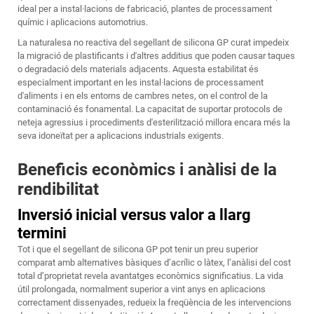
ideal per a instal·lacions de fabricació, plantes de processament
químic i aplicacions automotrius.
La naturalesa no reactiva del segellant de silicona GP curat impedeix
la migració de plastificants i d'altres additius que poden causar taques
o degradació dels materials adjacents. Aquesta estabilitat és
especialment important en les instal·lacions de processament
d'aliments i en els entorns de cambres netes, on el control de la
contaminació és fonamental. La capacitat de suportar protocols de
neteja agressius i procediments d'esterilització millora encara més la
seva idoneïtat per a aplicacions industrials exigents.
Beneficis econòmics i anàlisi de la
rendibilitat
Inversió inicial versus valor a llarg
termini
Tot i que el segellant de silicona GP pot tenir un preu superior
comparat amb alternatives bàsiques d’acrílic o làtex, l’anàlisi del cost
total d’proprietat revela avantatges econòmics significatius. La vida
útil prolongada, normalment superior a vint anys en aplicacions
correctament dissenyades, redueix la freqüència de les intervencions