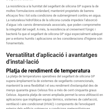
La resistència a la humitat del segellant de silicona GP supera la de
moltes formulacions estàndard, mantenint propietats de barrera
eficaços fins i tot sota condicions de submergiment continu en aigua.
La naturalesa hidrofòbica de la silicona curada impedeix l’absorció
d’aigua i els canvis dimensionals associats, que poden comprometre
la integritat del segell. A més, la resistència al creixement fúngic i
bacterià fa que el segellant de silicona GP sigui especialment adequat
per a entorns humits i aplicacions on les consideracions d’higiene són
fonamentals.
Versatilitat d'aplicació i avantatges
d'instal·lació
Platja de rendiment de temperatura
La platja de temperatures operatives del segellant de silicona GP
supera àmpliament la de sistemes de segellants convencionals,
mantenint la seva flexibilitat i el seu rendiment d'estanquitat des de
menys quaranta graus Celsius fins a més de cent cinquanta graus
Celsius. Aquesta platja de servei ampliada permet la seva utilització en
aplicacions que impliquen equips tèrmics, sistemes de calefacció,
ventilació i aire condicionat (HVAC) i components de l'envolupant
exterior dels edificis sotmesos a condicions meteorològiques