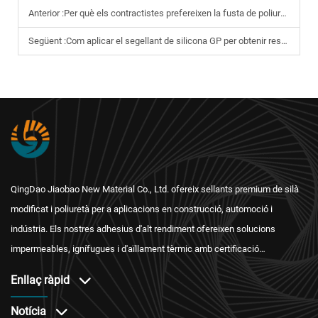
Anterior :
Per què els contractistes prefereixen la fusta de poliuretà (PU) per al segellat estructural?
Següent :
Com aplicar el segellant de silicona GP per obtenir resultats òptims?
QingDao Jiaobao New Material Co., Ltd. ofereix sellants premium de silà
modificat i poliuretà per a aplicacions en construcció, automoció i
indústria. Els nostres adhesius d'alt rendiment ofereixen solucions
impermeables, ignífugues i d'aïllament tèrmic amb certificació
internacional i un servei postvenda fiable.
Enllaç ràpid
Notícia