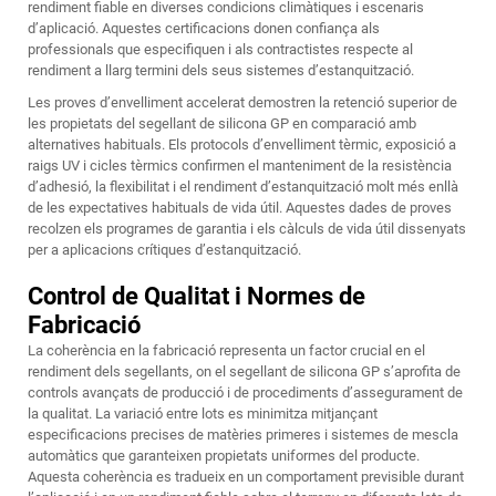
rendiment fiable en diverses condicions climàtiques i escenaris
d’aplicació. Aquestes certificacions donen confiança als
professionals que especifiquen i als contractistes respecte al
rendiment a llarg termini dels seus sistemes d’estanquització.
Les proves d’envelliment accelerat demostren la retenció superior de
les propietats del segellant de silicona GP en comparació amb
alternatives habituals. Els protocols d’envelliment tèrmic, exposició a
raigs UV i cicles tèrmics confirmen el manteniment de la resistència
d’adhesió, la flexibilitat i el rendiment d’estanquització molt més enllà
de les expectatives habituals de vida útil. Aquestes dades de proves
recolzen els programes de garantia i els càlculs de vida útil dissenyats
per a aplicacions crítiques d’estanquització.
Control de Qualitat i Normes de
Fabricació
La coherència en la fabricació representa un factor crucial en el
rendiment dels segellants, on el segellant de silicona GP s’aprofita de
controls avançats de producció i de procediments d’assegurament de
la qualitat. La variació entre lots es minimitza mitjançant
especificacions precises de matèries primeres i sistemes de mescla
automàtics que garanteixen propietats uniformes del producte.
Aquesta coherència es tradueix en un comportament previsible durant