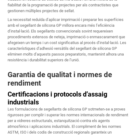
fiabilitat de la programació de projectes per als contractistes que
gestionen múltiples projectes de sellat.
La necessitat reduïda d’aplicar imprimació i preparar les superfícies
amb el segellant de silicona GP millora encara més l’eficiència
d’instal·lació. Els segellants convencionals sovint requereixen
procediments extensos de neteja, imprimació o enmascarament que
afegeixen un temps i un cost significatius al procés d’instal·lació. Les
característiques d’adhesió versàtils del segellant de silicona GP
eliminen molts d’aquests passos preparatoris, mantenint alhora una
resistència i durabilitat superiors de l’unió.
Garantia de qualitat i normes de
rendiment
Certificacions i protocols d’assaig
industrials
Les formulacions de segellants de silicona GP sotmeten-se a proves
riguroses per complir i superar les normes internacionals de rendiment
per a vidreres estructurals, estanquització contra els agents
atmosfèrics i aplicacions industrials. El compliment de les normes
ASTM, ISO i dels codis de construcció regionals garanteix un