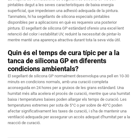
pintables degut a les seves característiques de baixa energia
superficial, que impedeixen una adhesió adequada de la pintura.
Tanmateix, hi ha segellants de silicona especials pintables
disponibles per a aplicacions en què es requereix una posterior
pintura. El segellant de silicona GP estàndard ofereix una excel·lent
retenció del color i estabilitat UV, reduint la necessitat de pintar-lo
mentre manté una aparença atractiva durant tota la seva vida útil.
Quin és el temps de cura típic per a la
tanca de silicona GP en diferents
condicions ambientals?
El segellant de silicona GP normalment desenvolupa una pell en 10-30
minuts en condicions normals, amb una curació completa
aconseguida en 24 hores per a gruixos de les grans estàndard. Una
humitat més alta acelera el procés de curació, mentre que una humitat
baixa i temperatures baixes poden allargar els temps de curació. Les
temperatures extremes per sota de 5°C o per sobre de 40°C poden
afectar significativament les taxes de curació, i s'ha de mantenir una
ventilació adequada per assegurar un accés adequat d'humitat per a la
reacció de curació.