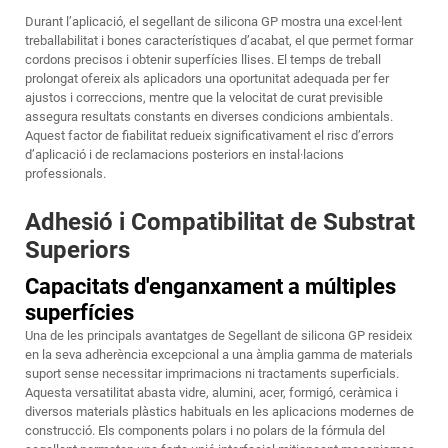
Durant l’aplicació, el segellant de silicona GP mostra una excel·lent
treballabilitat i bones característiques d’acabat, el que permet formar
cordons precisos i obtenir superfícies llises. El temps de treball
prolongat ofereix als aplicadors una oportunitat adequada per fer
ajustos i correccions, mentre que la velocitat de curat previsible
assegura resultats constants en diverses condicions ambientals.
Aquest factor de fiabilitat redueix significativament el risc d’errors
d’aplicació i de reclamacions posteriors en instal·lacions
professionals.
Adhesió i Compatibilitat de Substrat
Superiors
Capacitats d'enganxament a múltiples
superfícies
Una de les principals avantatges de
Segellant de silicona GP
resideix
en la seva adherència excepcional a una àmplia gamma de materials
suport sense necessitar imprimacions ni tractaments superficials.
Aquesta versatilitat abasta vidre, alumini, acer, formigó, ceràmica i
diversos materials plàstics habituals en les aplicacions modernes de
construcció. Els components polars i no polars de la fórmula del