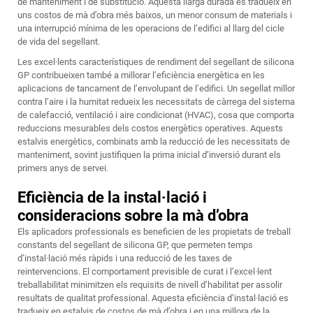
de manteniment i de substitució. Aquesta llarga durada es tradueix en
uns costos de mà d’obra més baixos, un menor consum de materials i
una interrupció mínima de les operacions de l’edifici al llarg del cicle
de vida del segellant.
Les excel·lents característiques de rendiment del segellant de silicona
GP contribueixen també a millorar l’eficiència energètica en les
aplicacions de tancament de l’envolupant de l’edifici. Un segellat millor
contra l’aire i la humitat redueix les necessitats de càrrega del sistema
de calefacció, ventilació i aire condicionat (HVAC), cosa que comporta
reduccions mesurables dels costos energètics operatives. Aquests
estalvis energètics, combinats amb la reducció de les necessitats de
manteniment, sovint justifiquen la prima inicial d’inversió durant els
primers anys de servei.
Eficiència de la instal·lació i
consideracions sobre la mà d’obra
Els aplicadors professionals es beneficien de les propietats de treball
constants del segellant de silicona GP, que permeten temps
d’instal·lació més ràpids i una reducció de les taxes de
reintervencions. El comportament previsible de curat i l’excel·lent
treballabilitat minimitzen els requisits de nivell d’habilitat per assolir
resultats de qualitat professional. Aquesta eficiència d’instal·lació es
tradueix en estalvis de costos de mà d’obra i en una millora de la