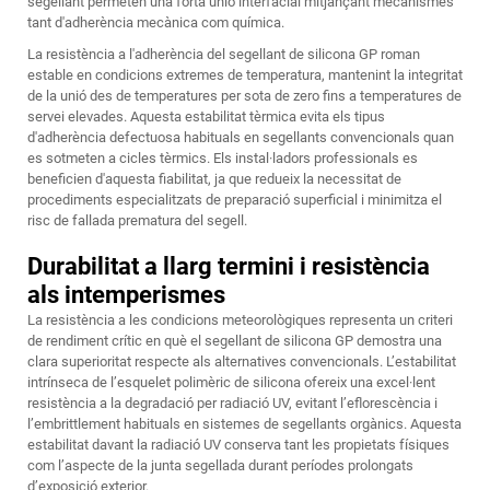
segellant permeten una forta unió interfacial mitjançant mecanismes
tant d'adherència mecànica com química.
La resistència a l'adherència del segellant de silicona GP roman
estable en condicions extremes de temperatura, mantenint la integritat
de la unió des de temperatures per sota de zero fins a temperatures de
servei elevades. Aquesta estabilitat tèrmica evita els tipus
d'adherència defectuosa habituals en segellants convencionals quan
es sotmeten a cicles tèrmics. Els instal·ladors professionals es
beneficien d'aquesta fiabilitat, ja que redueix la necessitat de
procediments especialitzats de preparació superficial i minimitza el
risc de fallada prematura del segell.
Durabilitat a llarg termini i resistència
als intemperismes
La resistència a les condicions meteorològiques representa un criteri
de rendiment crític en què el segellant de silicona GP demostra una
clara superioritat respecte als alternatives convencionals. L’estabilitat
intrínseca de l’esquelet polimèric de silicona ofereix una excel·lent
resistència a la degradació per radiació UV, evitant l’eflorescència i
l’embrittlement habituals en sistemes de segellants orgànics. Aquesta
estabilitat davant la radiació UV conserva tant les propietats físiques
com l’aspecte de la junta segellada durant períodes prolongats
d’exposició exterior.