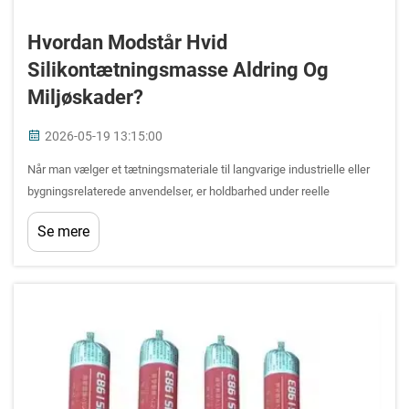
Hvordan Modstår Hvid
Silikontætningsmasse Aldring Og
Miljøskader?
2026-05-19 13:15:00
Når man vælger et tætningsmateriale til langvarige industrielle eller
bygningsrelaterede anvendelser, er holdbarhed under reelle
miljøpåvirkninger en af de vigtigste overvejelser. Hvid
Se mere
silikontætningsmasse har opnået et ry som én af de mest robuste
tætningsløsninger ...