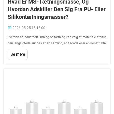
Hvad Er MS-Tætningsmasse, Og
Hvordan Adskiller Den Sig Fra PU- Eller
Silikontætningsmasser?
2026-05-25 13:15:00
I verden af industrielt limning og tætning kan valg af materiale afgøre
den langsigtede succes af en samling, en facade eller en konstruktiv
forbindelse. Blandt de mest hyppigt sammenlignede muligheder er
Se mere
MS-tætningsmasse, polyurethan- (PU-)tætningsmasse og silic...