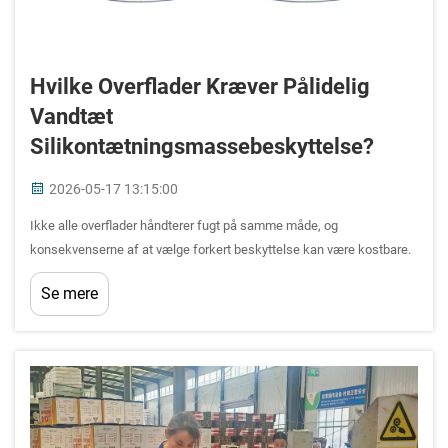
Hvilke Overflader Kræver Pålidelig
Vandtæt
Silikontætningsmassebeskyttelse?
2026-05-17 13:15:00
Ikke alle overflader håndterer fugt på samme måde, og
konsekvenserne af at vælge forkert beskyttelse kan være kostbare.
Uanset om du styrer et stort byggeprojekt, renoverer en
Se mere
erhvervsbygning eller vedligeholder kritisk infrastruktur ...