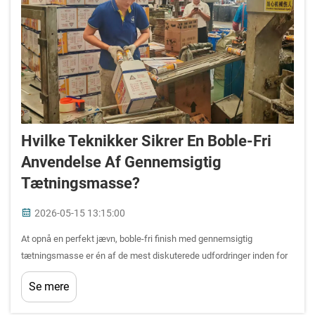
Hvilke Teknikker Sikrer En Boble-Fri
Anvendelse Af Gennemsigtig
Tætningsmasse?
2026-05-15 13:15:00
At opnå en perfekt jævn, boble-fri finish med gennemsigtig
tætningsmasse er én af de mest diskuterede udfordringer inden for
glasmontering, byggeri og indre afslutningsarbejde. Uanset om du
Se mere
tætter glasplader, badeværelsesarmaturer, vinduesrammer ...