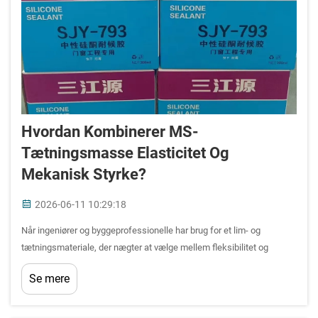
Hvordan Kombinerer MS-
Tætningsmasse Elasticitet Og
Mekanisk Styrke?
2026-06-11 10:29:18
Når ingeniører og byggeprofessionelle har brug for et lim- og
tætningsmateriale, der nægter at vælge mellem fleksibilitet og
holdbarhed, skiller MS-tætningsmasse sig tydeligt ud som et
Se mere
overbevisende svar. Modificeret silanpolymer-teknologi, der er
grundlaget for hver eneste MS ...