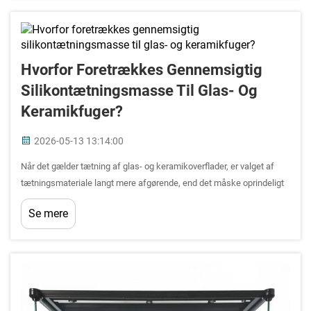
Hvorfor Foretrækkes Gennemsigtig
Silikontætningsmasse Til Glas- Og
Keramikfuger?
2026-05-13 13:14:00
Når det gælder tætning af glas- og keramikoverflader, er valget af
tætningsmateriale langt mere afgørende, end det måske oprindeligt
synes. Professionelle inden for byggeri, glasmontering,
Se mere
sanitetsinstallation og indretning vælger konsekvent ...