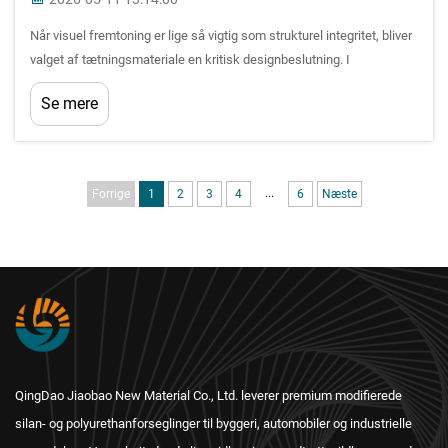
Når visuel fremtoning er lige så vigtig som strukturel integritet, bliver
valget af tætningsmateriale en kritisk designbeslutning. I
arkitektonisk glasmontering, indre afslutninger og
Se mere
præcisionsfremstilling vælger professionelle konsekvent
silikontætningsmasse ...
...
Forrige
1
2
3
4
6
Næste
QingDao Jiaobao New Material Co., Ltd. leverer premium modifierede
silan- og polyurethanforseglinger til byggeri, automobiler og industrielle