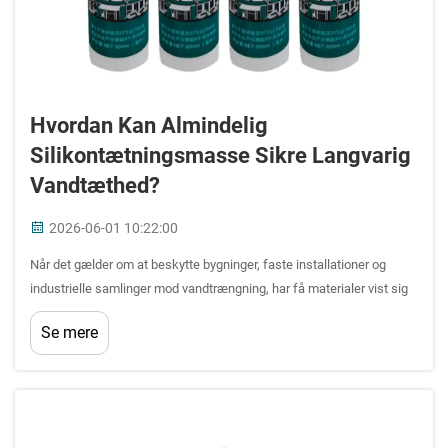
Hvordan Kan Almindelig
Silikontætningsmasse Sikre Langvarig
Vandtæthed?
2026-06-01 10:22:00
Når det gælder om at beskytte bygninger, faste installationer og
industrielle samlinger mod vandtrængning, har få materialer vist sig
så pålidelige og alsidige som almindelig silikontætningsmasse.
Se mere
Uanset om du tætter en badeværelsesfuge eller sikrer en
vinduesramme...