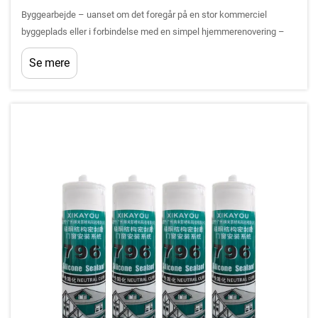
Byggearbejde – uanset om det foregår på en stor kommerciel
byggeplads eller i forbindelse med en simpel hjemmerenovering –
indebærer utallige små, men kritiske opgaver, der kræver pålidelige
Se mere
bindings- og tætningsløsninger. Blandt de mange produkter, der står
til rådighed for bygherrer, kontrac...