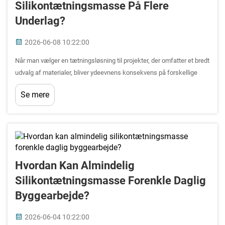
Silikontætningsmasse På Flere
Underlag?
2026-06-08 10:22:00
Når man vælger en tætningsløsning til projekter, der omfatter et bredt
udvalg af materialer, bliver ydeevnens konsekvens på forskellige
underlag en af de mest kritiske beslutningsfaktorer. En almindelig
Se mere
silikontætningsmasse er specielt udviklet til at danne binding,...
Hvordan Kan Almindelig
Silikontætningsmasse Forenkle Daglig
Byggearbejde?
2026-06-04 10:22:00