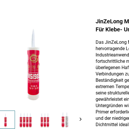
JinZeLong Mo
Für Klebe- 
Das JinZeLong Mo
hervorragende L
Industrieanwend
fortschrittliche
überlegenen Haf
Verbindungen zu
Beständigkeit g
extremen Tempera
seine strukturell
gewährleistet e
Untergründen wie
Primer erforderl
und der niedrige
Dichtmittel ideal