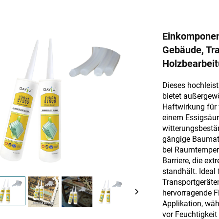
Einkomponent
Gebäude, Tra
Holzbearbei
Dieses hochleis
bietet außergew
Haftwirkung für
einem Essigsäur
witterungsbestä
gängige Baumater
bei Raumtemperat
Barriere, die ex
standhält. Ideal
Transportgeräte
hervorragende Fl
Applikation, wä
vor Feuchtigkeit 