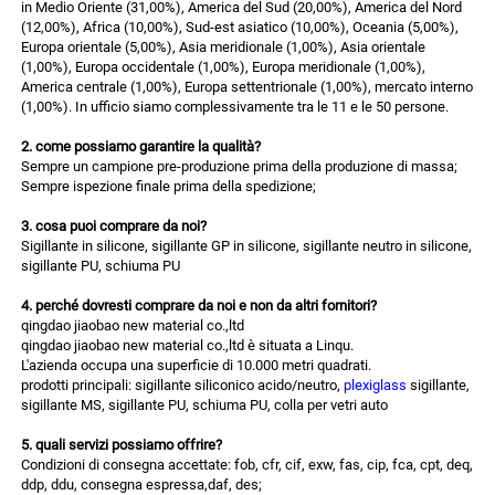
in Medio Oriente (31,00%), America del Sud (20,00%), America del Nord
(12,00%), Africa (10,00%), Sud-est asiatico (10,00%), Oceania (5,00%),
Europa orientale (5,00%), Asia meridionale (1,00%), Asia orientale
(1,00%), Europa occidentale (1,00%), Europa meridionale (1,00%),
America centrale (1,00%), Europa settentrionale (1,00%), mercato interno
(1,00%). In ufficio siamo complessivamente tra le 11 e le 50 persone.
2. come possiamo garantire la qualità?
Sempre un campione pre-produzione prima della produzione di massa;
Sempre ispezione finale prima della spedizione;
3. cosa puoi comprare da noi?
Sigillante in silicone, sigillante GP in silicone, sigillante neutro in silicone,
sigillante PU, schiuma PU
4. perché dovresti comprare da noi e non da altri fornitori?
qingdao jiaobao new material co.,ltd
qingdao jiaobao new material co.,ltd è situata a Linqu.
L'azienda occupa una superficie di 10.000 metri quadrati.
prodotti principali: sigillante siliconico acido/neutro,
plexiglass
sigillante,
sigillante MS, sigillante PU, schiuma PU, colla per vetri auto
5. quali servizi possiamo offrire?
Condizioni di consegna accettate: fob, cfr, cif, exw, fas, cip, fca, cpt, deq,
ddp, ddu, consegna espressa,daf, des;