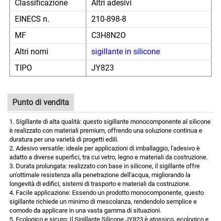
Classificazione
Altri adesivi
EINECS n.
210-898-8
MF
C3H8N2O
Altri nomi
sigillante in silicone
TIPO
JY823
Punto di vendita
1. Sigillante di alta qualità: questo sigillante monocomponente al silicone
è realizzato con materiali premium, offrendo una soluzione continua e
duratura per una varietà di progetti edili.
2. Adesivo versatile: ideale per applicazioni di imballaggio, l'adesivo è
adatto a diverse superfici, tra cui vetro, legno e materiali da costruzione.
3. Durata prolungata: realizzato con base in silicone, il sigillante offre
un'ottimale resistenza alla penetrazione dell'acqua, migliorando la
longevità di edifici, sistemi di trasporto e materiali da costruzione.
4. Facile applicazione: Essendo un prodotto monocomponente, questo
sigillante richiede un minimo di mescolanza, rendendolo semplice e
comodo da applicare in una vasta gamma di situazioni.
5. Ecologico e sicuro: Il Sigillante Silicone JY823 è atossico, ecologico e