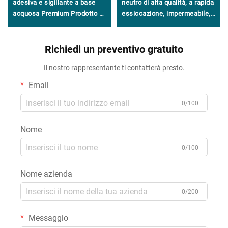
adesiva e sigillante a base
neutro di alta qualità, a rapida
acquosa Premium Prodotto di
essiccazione, impermeabile,
alta qualità nel settore degli
di uso generale, al 100%
adesivi e sigillanti
siliconico
Richiedi un preventivo gratuito
Il nostro rappresentante ti contatterà presto.
Email
0/100
Nome
0/100
Nome azienda
0/200
Messaggio