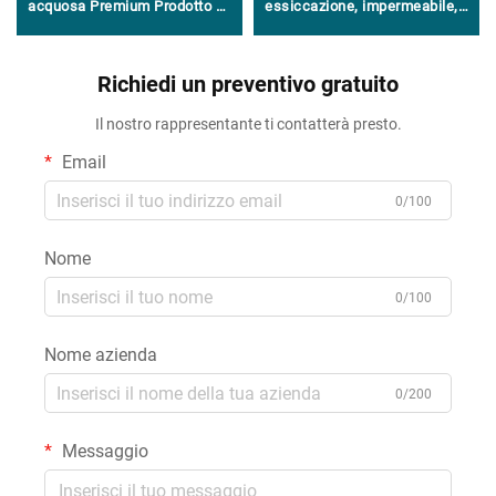
acquosa Premium Prodotto di
essiccazione, impermeabile,
alta qualità nel settore degli
di uso generale, al 100%
adesivi e sigillanti
siliconico
Richiedi un preventivo gratuito
Il nostro rappresentante ti contatterà presto.
Email
0/100
Nome
0/100
Nome azienda
0/200
Messaggio