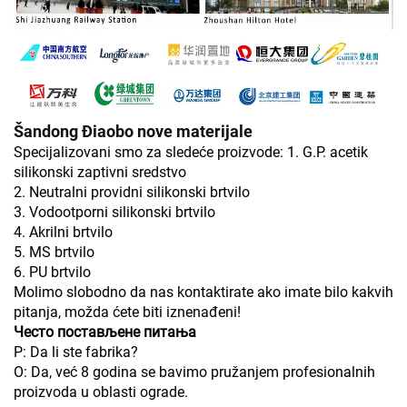
Šandong Điaobo nove materijale
Specijalizovani smo za sledeće proizvode: 1. G.P. acetik
silikonski zaptivni sredstvo
2. Neutralni providni silikonski brtvilo
3. Vodootporni silikonski brtvilo
4. Akrilni brtvilo
5. MS brtvilo
6. PU brtvilo
Molimo slobodno da nas kontaktirate ako imate bilo kakvih
pitanja, možda ćete biti iznenađeni!
Често постављене питања
P: Da li ste fabrika?
O: Da, već 8 godina se bavimo pružanjem profesionalnih
proizvoda u oblasti ograde.