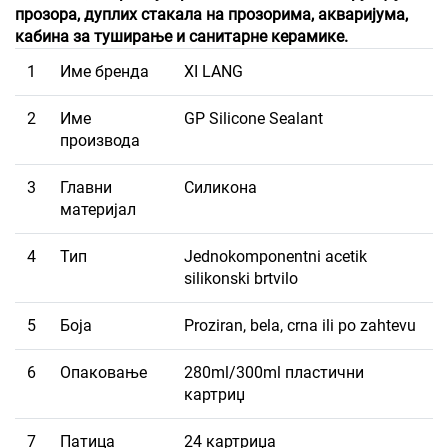
прозора, дуплих стакала на прозорима, акваријума,
кабина за туширање и санитарне керамике.
1
Име бренда
XI LANG
2
Име
GP Silicone Sealant
производа
3
Главни
Силикона
материјал
4
Тип
Jednokomponentni acetik
silikonski brtvilo
5
Боја
Proziran, bela, crna ili po zahtevu
6
Опаковање
280ml/300ml пластични
картриџ
7
Патица
24 картриџа