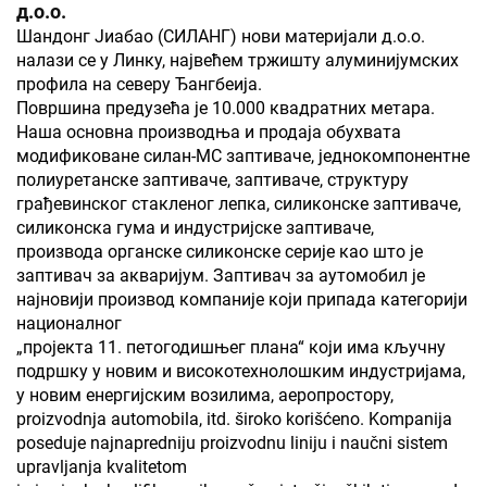
д.о.о.
Шандонг Јиабао (СИЛАНГ) нови материјали д.о.о.
налази се у Линку, највећем тржишту алуминијумских
профила на северу Ђангбеија.
Површина предузећа је 10.000 квадратних метара.
Наша основна производња и продаја обухвата
модификоване силан-МС заптиваче, једнокомпонентне
полиуретанске заптиваче, заптиваче, структуру
грађевинског стакленог лепка, силиконске заптиваче,
силиконска гума и индустријске заптиваче,
производа органске силиконске серије као што је
заптивач за акваријум. Заптивач за аутомобил је
најновији производ компаније који припада категорији
националног
„пројекта 11. петогодишњег плана“ који има кључну
подршку у новим и високотехнолошким индустријама,
у новим енергијским возилима, аеропростору,
proizvodnja automobila, itd. široko korišćeno. Kompanija
poseduje najnapredniju proizvodnu liniju i naučni sistem
upravljanja kvalitetom