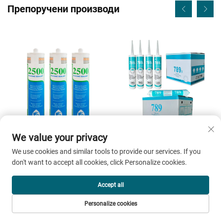
Препоручени производи
We value your privacy
Povoljna cena,
Висококвалитетни
We use cookies and similar tools to provide our services. If you
vodenodisperzni lepak i
брзотрдни временски
don't want to accept all cookies, click Personalize cookies.
brtveno sredstvo, premium
отпоран силликон лепак
proizvod u žanru lepkova i
неутрални универзални
Accept all
brtvila
100% силликон лепак
Добијте бесплатни цитат
Personalize cookies
Наш представник ће вас ускоро контактирати.