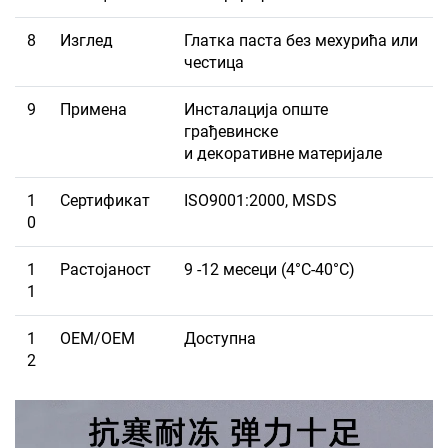
8
Изглед
Глатка паста без мехурића или
честица
9
Примена
Инсталација опште
грађевинске
и декоративне материјале
1
Сертификат
ISO9001:2000, MSDS
0
1
Растојаност
9 -12 месеци (4°C-40°C)
1
1
ОЕМ/ОЕМ
Доступна
2