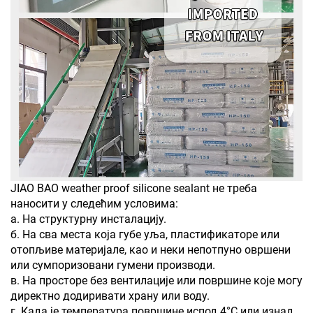
JIAO BAO weather proof silicone sealant не треба
наносити у следећим условима:
а. На структурну инсталацију.
б. На сва места која губе уља, пластификаторе или
отопљиве материјале, као и неки непотпуно овршени
или сумпоризовани гумени производи.
в. На просторе без вентилације или површине које могу
директно додиривати храну или воду.
г. Када је температура површине испод 4°C или изнад