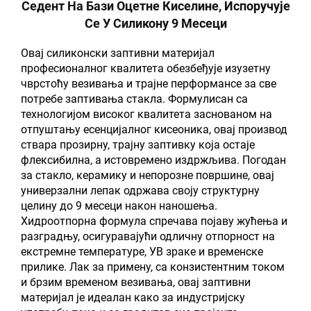
Седент На Бази Оцетне Киселине, Испоручује
Се У Силикону 9 Месеци
Овај силиконски заптивни материјал
професионалног квалитета обезбеђује изузетну
чврстоћу везивања и трајне перформансе за све
потребе заптивања стакла. Формулисан са
технологијом високог квалитета заснованом на
отпуштању есенцијалног кисеоника, овај производ
ствара прозирну, трајну заптивку која остаје
флексибилна, а истовремено издржљива. Погодан
за стакло, керамику и непорозне површине, овај
универзални лепак одржава своју структурну
целину до 9 месеци након наношења.
Хидроотпорна формула спречава појаву жућења и
разградњу, осигуравајући одличну отпорност на
екстремне температуре, УВ зраке и временске
прилике. Лак за примену, са конзистентним током
и брзим временом везивања, овај заптивни
материјал је идеалан како за индустријску