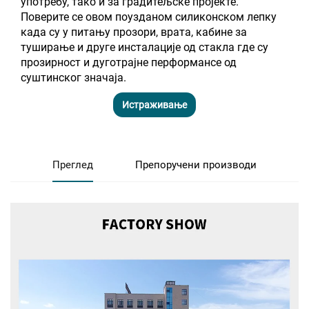
употребу, тако и за градитељске пројекте.
Поверите се овом поузданом силиконском лепку
када су у питању прозори, врата, кабине за
туширање и друге инсталације од стакла где су
прозирност и дуготрајне перформансе од
суштинског значаја.
Истраживање
Преглед
Препоручени производи