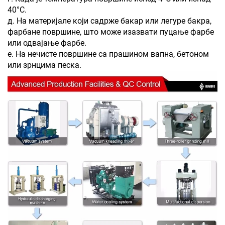
40°C.
д. На материјале који садрже бакар или легуре бакра,
фарбане површине, што може изазвати пуцање фарбе
или одвајање фарбе.
е. На нечисте површине са прашином вапна, бетоном
или зрнцима песка.