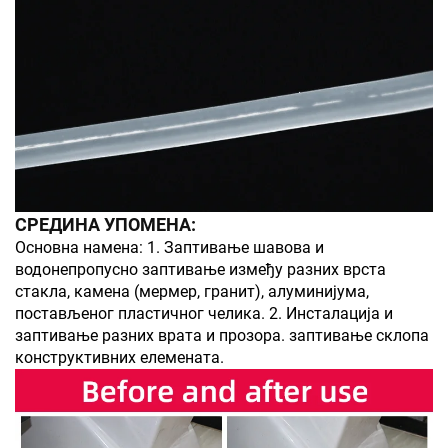
СРЕДИНА УПОМЕНА:
Основна намена: 1. Заптивање шавова и
водонепропусно заптивање између разних врста
стакла, камена (мермер, гранит), алуминијума,
постављеног пластичног челика. 2. Инсталација и
заптивање разних врата и прозора. заптивање склопа
конструктивних елемената.