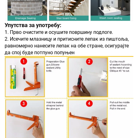
Упутства за употребу:
1. Прво очистите и осушите површину подлоге.
2. Исечите млазницу и притисните лепак из пиштоља,
равномерно нанесите лепак на обе стране, осигурајте
да спој буде потпуно попуњен