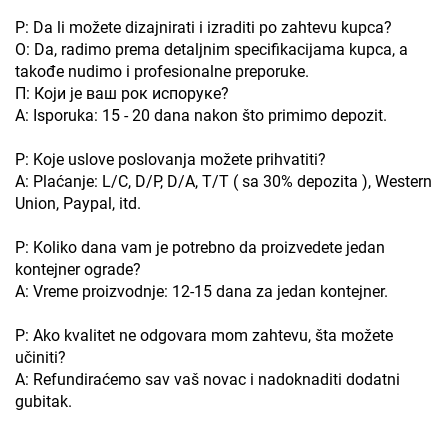
P: Da li možete dizajnirati i izraditi po zahtevu kupca?
O: Da, radimo prema detaljnim specifikacijama kupca, a
takođe nudimo i profesionalne preporuke.
П: Који је ваш рок испоруке?
A: Isporuka: 15 - 20 dana nakon što primimo depozit.
P: Koje uslove poslovanja možete prihvatiti?
A: Plaćanje: L/C, D/P, D/A, T/T ( sa 30% depozita ), Western
Union, Paypal, itd.
P: Koliko dana vam je potrebno da proizvedete jedan
kontejner ograde?
A: Vreme proizvodnje: 12-15 dana za jedan kontejner.
P: Ako kvalitet ne odgovara mom zahtevu, šta možete
učiniti?
A: Refundiraćemo sav vaš novac i nadoknaditi dodatni
gubitak.