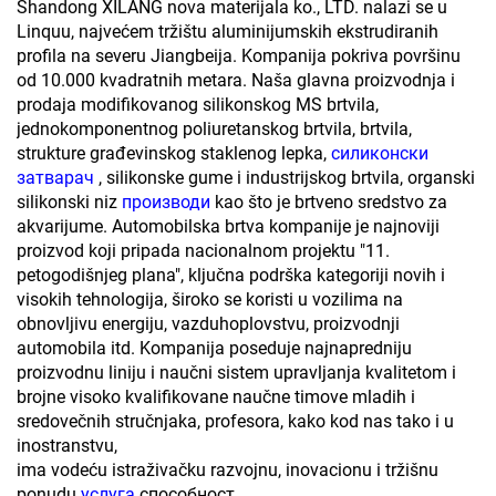
Shandong XILANG nova materijala ko., LTD. nalazi se u
Linquu, najvećem tržištu aluminijumskih ekstrudiranih
profila na severu Jiangbeija. Kompanija pokriva površinu
od 10.000 kvadratnih metara. Naša glavna proizvodnja i
prodaja modifikovanog silikonskog MS brtvila,
jednokomponentnog poliuretanskog brtvila, brtvila,
strukture građevinskog staklenog lepka,
силиконски
затварач
, silikonske gume i industrijskog brtvila, organski
silikonski niz
производи
kao što je brtveno sredstvo za
akvarijume. Automobilska brtva kompanije je najnoviji
proizvod koji pripada nacionalnom projektu "11.
petogodišnjeg plana", ključna podrška kategoriji novih i
visokih tehnologija, široko se koristi u vozilima na
obnovljivu energiju, vazduhoplovstvu, proizvodnji
automobila itd. Kompanija poseduje najnapredniju
proizvodnu liniju i naučni sistem upravljanja kvalitetom i
brojne visoko kvalifikovane naučne timove mladih i
sredovečnih stručnjaka, profesora, kako kod nas tako i u
inostranstvu,
ima vodeću istraživačku razvojnu, inovacionu i tržišnu
ponudu
услуга
способност.