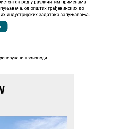
зистентан рад у различитим применама
апуњавача, од општих грађевинских до
них индустријских задатака запуњавања.
е
репоручени производи