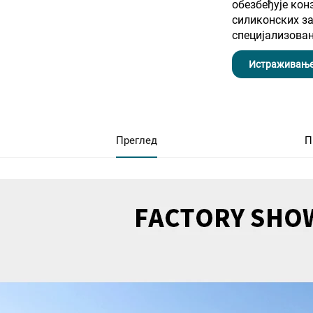
обезбеђује кон
силиконских з
специјализова
Истраживањ
Преглед
П