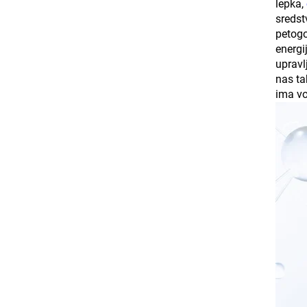
lepka,
sredst
petogo
energi
upravl
nas ta
ima vo