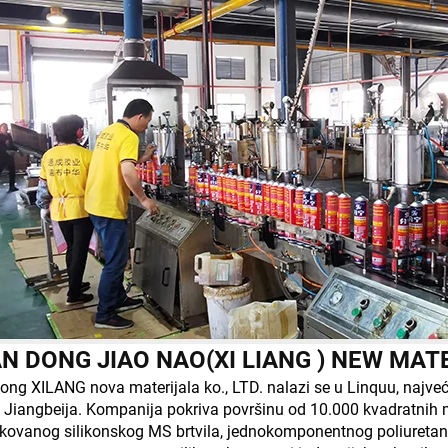
N DONG JIAO NAO(XI LIANG ) NEW MAT
ng XILANG nova materijala ko., LTD. nalazi se u Linquu, najveć
 Jiangbeija. Kompanija pokriva površinu od 10.000 kvadratnih 
kovanog silikonskog MS brtvila, jednokomponentnog poliuretansk