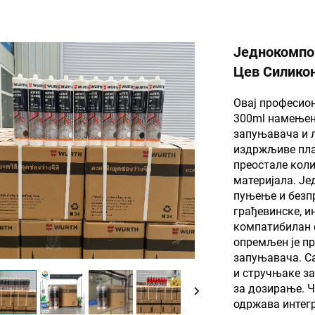
Једнокомпо
Цев Силико
Овај професио
300ml намењен
запуњавача и 
издржљиве пла
преостале коли
материјала. Је
пуњење и безпр
грађевинске, ин
компатибилан 
опремљен је п
запуњавача. Са
и стручњаке за
за дозирање. Ч
одржава интегр