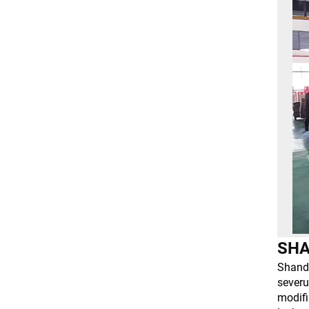
SHA
Shando
severu
modifi