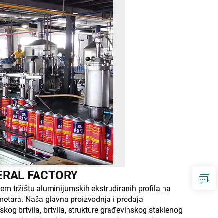
ERAL FACTORY
em tržištu aluminijumskih ekstrudiranih profila na
metara. Naša glavna proizvodnja i prodaja
og brtvila, brtvila, strukture građevinskog staklenog