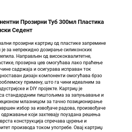
нентни Прозирни Туб 300мл Пластика
нски Седент
нални прозирни картриџ од пластике запремине
 је за непрекидно дозирање силиконских
лепила. Направљен од висококвалитетне,
стике, прозирна цев омогућава лако праћење
чине садржаја и осигурава исправан ток
дноставан дизајн компоненти омогућава брзо
облемску примену, што га чини идеалним за
дустријске и DIY пројекте. Картриџ је
са стандардним пиштољима за запуњавање и
рецизном млазницом за тачно позиционирање
вршен избор за извођаче радова, произвођаче
 одржавање који захтевају поуздана решења
врста конструкција спречава цурење и
итет производа током употребе. Овај картриџ