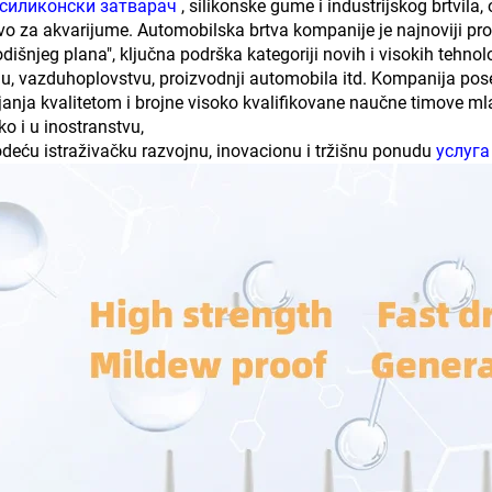
силиконски затварач
, silikonske gume i industrijskog brtvila,
vo za akvarijume. Automobilska brtva kompanije je najnoviji pro
dišnjeg plana", ključna podrška kategoriji novih i visokih tehnolo
ju, vazduhoplovstvu, proizvodnji automobila itd. Kompanija pose
janja kvalitetom i brojne visoko kvalifikovane naučne timove ml
ko i u inostranstvu,
deću istraživačku razvojnu, inovacionu i tržišnu ponudu
услуг