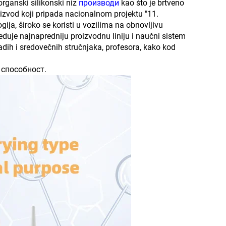
 organski silikonski niz
производи
kao što je brtveno
izvod koji pripada nacionalnom projektu "11.
gija, široko se koristi u vozilima na obnovljivu
duje najnapredniju proizvodnu liniju i naučni sistem
adih i sredovečnih stručnjaka, profesora, kako kod
а
способност.