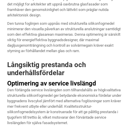
det möjligt for arkitekter att uppnå oavbrutna glasfasader som
framhäver den genomskinlighet och lättvikt som präglar nutida
arkitektonisk design.
Den tunna foglinjen som uppnås med strukturella silikonfogmedel
minimerar den visuella påverkan av strukturella anslutningar samtidigt
som den effektiva glasarean maximeras. Denna optimering är särskilt
viktig för energieffektiva byggnadsdesigner, där maximal
dagljusgenomträngning och kontroll av solvärmegain kräver exakt
styrning av förhållandet mellan glas och ram.
Långsiktig prestanda och
underhållsfördelar
Optimering av service livslängd
Den förlängda service livslängden som tillhandahålls av högkvalitativa
strukturella silikonfogmedel ger betydande ekonomiska fördelar under
byggnadens livscykel jämfört med alternativa foglösningar som kräver
mer frekvent utbyte eller underhåll. Kvalitetsstruktur-
silikonfogmedelsystem är konstruerade för att ge pålitlig prestanda i
tjugofem till trettio år, vilket motsvarar den förväntade service
livslängden för själva fasadsystemet.