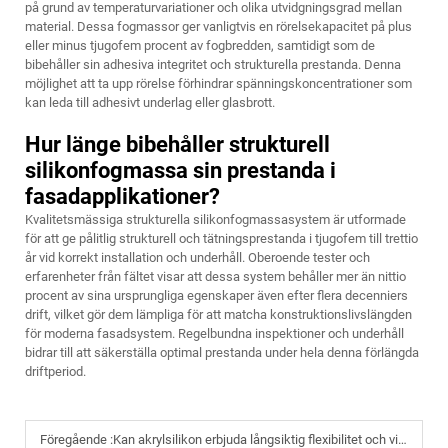
på grund av temperaturvariationer och olika utvidgningsgrad mellan
material. Dessa fogmassor ger vanligtvis en rörelsekapacitet på plus
eller minus tjugofem procent av fogbredden, samtidigt som de
bibehåller sin adhesiva integritet och strukturella prestanda. Denna
möjlighet att ta upp rörelse förhindrar spänningskoncentrationer som
kan leda till adhesivt underlag eller glasbrott.
Hur länge bibehåller strukturell
silikonfogmassa sin prestanda i
fasadapplikationer?
Kvalitetsmässiga strukturella silikonfogmassasystem är utformade
för att ge pålitlig strukturell och tätningsprestanda i tjugofem till trettio
år vid korrekt installation och underhåll. Oberoende tester och
erfarenheter från fältet visar att dessa system behåller mer än nittio
procent av sina ursprungliga egenskaper även efter flera decenniers
drift, vilket gör dem lämpliga för att matcha konstruktionslivslängden
för moderna fasadsystem. Regelbundna inspektioner och underhåll
bidrar till att säkerställa optimal prestanda under hela denna förlängda
driftperiod.
Föregående :
Kan akrylsilikon erbjuda långsiktig flexibilitet och vidhäftning?