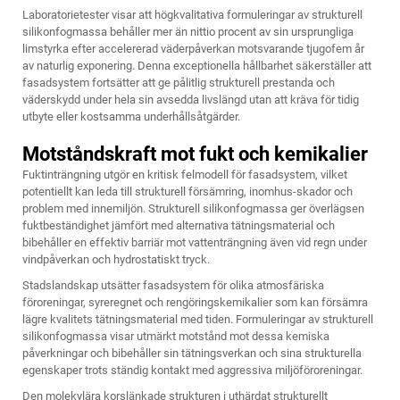
Laboratorietester visar att högkvalitativa formuleringar av strukturell
silikonfogmassa behåller mer än nittio procent av sin ursprungliga
limstyrka efter accelererad väderpåverkan motsvarande tjugofem år
av naturlig exponering. Denna exceptionella hållbarhet säkerställer att
fasadsystem fortsätter att ge pålitlig strukturell prestanda och
väderskydd under hela sin avsedda livslängd utan att kräva för tidig
utbyte eller kostsamma underhållsåtgärder.
Motståndskraft mot fukt och kemikalier
Fuktinträngning utgör en kritisk felmodell för fasadsystem, vilket
potentiellt kan leda till strukturell försämring, inomhus-skador och
problem med innemiljön. Strukturell silikonfogmassa ger överlägsen
fuktbeständighet jämfört med alternativa tätningsmaterial och
bibehåller en effektiv barriär mot vattenträngning även vid regn under
vindpåverkan och hydrostatiskt tryck.
Stadslandskap utsätter fasadsystem för olika atmosfäriska
föroreningar, syreregnet och rengöringskemikalier som kan försämra
lägre kvalitets tätningsmaterial med tiden. Formuleringar av strukturell
silikonfogmassa visar utmärkt motstånd mot dessa kemiska
påverkningar och bibehåller sin tätningsverkan och sina strukturella
egenskaper trots ständig kontakt med aggressiva miljöföroreningar.
Den molekylära korslänkade strukturen i uthärdat strukturellt