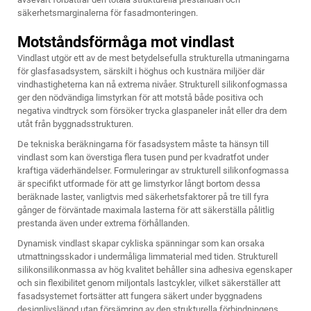
säkerhetsmarginalerna för fasadmonteringen.
Motståndsförmåga mot vindlast
Vindlast utgör ett av de mest betydelsefulla strukturella utmaningarna
för glasfasadsystem, särskilt i höghus och kustnära miljöer där
vindhastigheterna kan nå extrema nivåer. Strukturell silikonfogmassa
ger den nödvändiga limstyrkan för att motstå både positiva och
negativa vindtryck som försöker trycka glaspaneler inåt eller dra dem
utåt från byggnadsstrukturen.
De tekniska beräkningarna för fasadsystem måste ta hänsyn till
vindlast som kan överstiga flera tusen pund per kvadratfot under
kraftiga väderhändelser. Formuleringar av strukturell silikonfogmassa
är specifikt utformade för att ge limstyrkor långt bortom dessa
beräknade laster, vanligtvis med säkerhetsfaktorer på tre till fyra
gånger de förväntade maximala lasterna för att säkerställa pålitlig
prestanda även under extrema förhållanden.
Dynamisk vindlast skapar cykliska spänningar som kan orsaka
utmattningsskador i undermåliga limmaterial med tiden. Strukturell
silikonsilikonmassa av hög kvalitet behåller sina adhesiva egenskaper
och sin flexibilitet genom miljontals lastcykler, vilket säkerställer att
fasadsystemet fortsätter att fungera säkert under byggnadens
designlivslängd utan försämring av den strukturella förbindningens