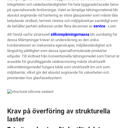
integriteten och väderbeständigheten för hela byggnadsfasader beror
på specialiserade limlösningar. Valet av lämpliga tätningsmaterial blir
absolut avgörande vid hantering av stora glaspaneler som måste tåla
betydande vindlast, termisk rörelse och miljöpåverkan samtidigt som
de behåller perfekt adhesion under flera decennier av
service
- Livet.
Att förstå varför strukturell
silikonspänningsmassa
blir oumbärlig för
dessa tillämpningar kräver en undersökning av den unika
kombinationen av mekaniska egenskaper, miljöbeständighet och
långsiktig pålitlighet som dessa specialformulerade produkter
erbjuder. Till skillnad från konventionella tätningsmedel som främst är
avsedda för grundläggande väderavvisning måste strukturellt
silikontätningsmedel fungera både som strukturellt lim och som
miljöbarriär, vilket gör det absolut avgörande för säkerheten och
prestandan hos glasfasadsystem.
Krav på överföring av strukturella
laster