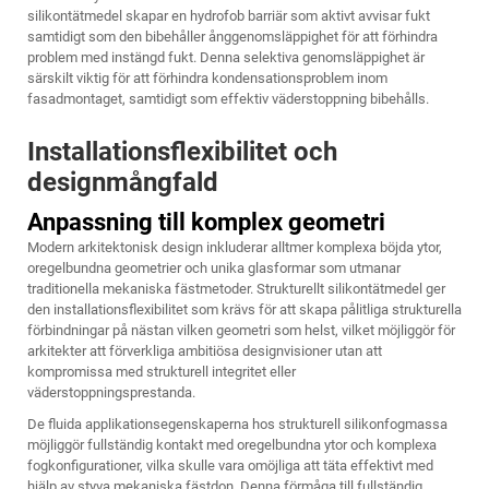
silikontätmedel skapar en hydrofob barriär som aktivt avvisar fukt
samtidigt som den bibehåller ånggenomsläppighet för att förhindra
problem med instängd fukt. Denna selektiva genomsläppighet är
särskilt viktig för att förhindra kondensationsproblem inom
fasadmontaget, samtidigt som effektiv väderstoppning bibehålls.
Installationsflexibilitet och
designmångfald
Anpassning till komplex geometri
Modern arkitektonisk design inkluderar alltmer komplexa böjda ytor,
oregelbundna geometrier och unika glasformar som utmanar
traditionella mekaniska fästmetoder. Strukturellt silikontätmedel ger
den installationsflexibilitet som krävs för att skapa pålitliga strukturella
förbindningar på nästan vilken geometri som helst, vilket möjliggör för
arkitekter att förverkliga ambitiösa designvisioner utan att
kompromissa med strukturell integritet eller
väderstoppningsprestanda.
De fluida applikationsegenskaperna hos strukturell silikonfogmassa
möjliggör fullständig kontakt med oregelbundna ytor och komplexa
fogkonfigurationer, vilka skulle vara omöjliga att täta effektivt med
hjälp av styva mekaniska fästdon. Denna förmåga till fullständig