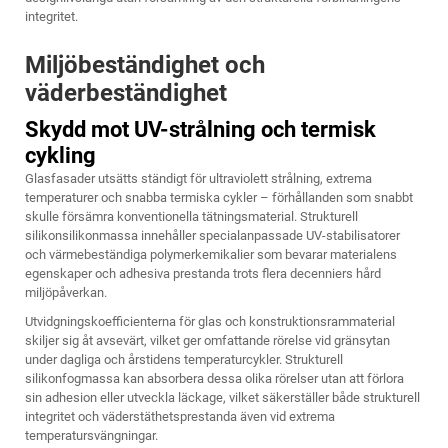
integritet.
Miljöbeständighet och
väderbeständighet
Skydd mot UV-strålning och termisk
cykling
Glasfasader utsätts ständigt för ultraviolett strålning, extrema
temperaturer och snabba termiska cykler – förhållanden som snabbt
skulle försämra konventionella tätningsmaterial. Strukturell
silikonsilikonmassa innehåller specialanpassade UV-stabilisatorer
och värmebeständiga polymerkemikalier som bevarar materialens
egenskaper och adhesiva prestanda trots flera decenniers hård
miljöpåverkan.
Utvidgningskoefficienterna för glas och konstruktionsrammaterial
skiljer sig åt avsevärt, vilket ger omfattande rörelse vid gränsytan
under dagliga och årstidens temperaturcykler. Strukturell
silikonfogmassa kan absorbera dessa olika rörelser utan att förlora
sin adhesion eller utveckla läckage, vilket säkerställer både strukturell
integritet och väderstäthetsprestanda även vid extrema
temperatursvängningar.