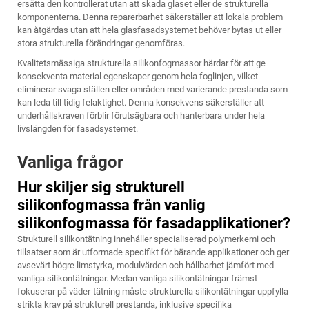
ersätta den kontrollerat utan att skada glaset eller de strukturella
komponenterna. Denna reparerbarhet säkerställer att lokala problem
kan åtgärdas utan att hela glasfasadsystemet behöver bytas ut eller
stora strukturella förändringar genomföras.
Kvalitetsmässiga strukturella silikonfogmassor härdar för att ge
konsekventa material egenskaper genom hela foglinjen, vilket
eliminerar svaga ställen eller områden med varierande prestanda som
kan leda till tidig felaktighet. Denna konsekvens säkerställer att
underhållskraven förblir förutsägbara och hanterbara under hela
livslängden för fasadsystemet.
Vanliga frågor
Hur skiljer sig strukturell
silikonfogmassa från vanlig
silikonfogmassa för fasadapplikationer?
Strukturell silikontätning innehåller specialiserad polymerkemi och
tillsatser som är utformade specifikt för bärande applikationer och ger
avsevärt högre limstyrka, modulvärden och hållbarhet jämfört med
vanliga silikontätningar. Medan vanliga silikontätningar främst
fokuserar på väder-tätning måste strukturella silikontätningar uppfylla
strikta krav på strukturell prestanda, inklusive specifika