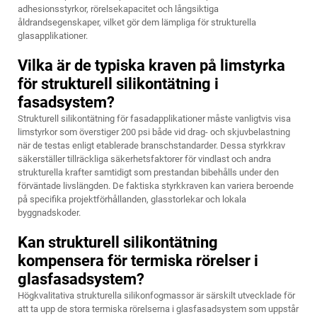
adhesionsstyrkor, rörelsekapacitet och långsiktiga
åldrandsegenskaper, vilket gör dem lämpliga för strukturella
glasapplikationer.
Vilka är de typiska kraven på limstyrka
för strukturell silikontätning i
fasadsystem?
Strukturell silikontätning för fasadapplikationer måste vanligtvis visa
limstyrkor som överstiger 200 psi både vid drag- och skjuvbelastning
när de testas enligt etablerade branschstandarder. Dessa styrkkrav
säkerställer tillräckliga säkerhetsfaktorer för vindlast och andra
strukturella krafter samtidigt som prestandan bibehålls under den
förväntade livslängden. De faktiska styrkkraven kan variera beroende
på specifika projektförhållanden, glasstorlekar och lokala
byggnadskoder.
Kan strukturell silikontätning
kompensera för termiska rörelser i
glasfasadsystem?
Högkvalitativa strukturella silikonfogmassor är särskilt utvecklade för
att ta upp de stora termiska rörelserna i glasfasadsystem som uppstår