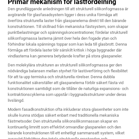
Primär mekanism för lastfördelning
Den grundläggande anledningen till att strukturell silikonfogmassa är
avgörande för glasfasadsystem ligger i dess unika förmåga att
överföra strukturella laster från glaspanelerna direkt till den bärande
konstruktionen. Till skillnad från mekaniska fästsystem, som skapar
punktbelastningar och spänningskoncentrationer, fördelar strukturell
silikonfogmassa lasterna jämnt över hela den fogade ytan och
förhindrar lokala spännings toppar som kan leda till glasbrott. Denna
förmåga att fördela laster blir särskilt kritisk i höga byggnader där
vindlasterna kan generera betydande krafter på stora glaspaneler.
Den molekylära strukturen av
strukturell silikonfogmassa
ger den
nödvändiga balansen mellan styvhet för lastöverföring och flexibilitet
för att ta upp termiska och strukturella rörelser. Denna dubbla
funktionalitet säkerställer att glaspanelerna förblir säkert fästa vid
konstruktionen samtidigt som de tillåter de naturliga expansions- och
kontraktionscyklerna som uppstår i byggnadsstrukturer under deras
livslängd.
Modern fasadkonstruktion ofta inkluderar stora glasenheter som inte
skulle kunna stödjas säkert enbart med traditionella mekaniska
fästmetsoder. Den strukturella silikonsilikonmassan skapar en
kontinuerlig limnitt som effektivt omvandlar glaspanelen och den
bärande konstruktionen till ett enhetligt sammansatt system, vilket
avsevärt förbättrar den totala strukturella prestandan och