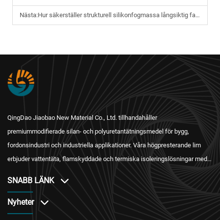
Nästa:
Hur säkerställer strukturell silikonfogmassa långsiktig fasadssäkerhet?
QingDao Jiaobao New Material Co., Ltd. tillhandahåller
premiummodifierade silan- och polyuretantätningsmedel för bygg,
fordonsindustri och industriella applikationer. Våra högpresterande lim
erbjuder vattentäta, flamskyddade och termiska isoleringslösningar med
internationell certifiering och pålitlig eftersäljningstjänst.
SNABB LÄNK
Nyheter