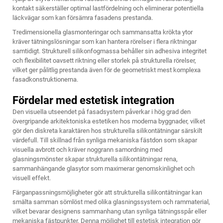
kontakt säkerställer optimal lastfördelning och eliminerar potentiella
läckvägar som kan försämra fasadens prestanda.
Tredimensionella glasmonteringar och sammansatta krökta ytor
kräver tätningslösningar som kan hantera rörelser i flera riktningar
samtidigt. Strukturell silikonfogmassa behåller sin adhesiva integritet
och flexibilitet oavsett riktning eller storlek på strukturella rörelser,
vilket ger pålitlig prestanda även för de geometriskt mest komplexa
fasadkonstruktionerna.
Fördelar med estetisk integration
Den visuella utseendet på fasadsystem påverkar i hög grad den
övergripande arkitektoniska estetiken hos moderna byggnader, vilket
gör den diskreta karaktären hos strukturella silikontätningar särskilt
värdefull. Till skillnad från synliga mekaniska fästdon som skapar
visuella avbrott och kräver noggrann samordning med
glasningsmönster skapar strukturella silikontätningar rena,
sammanhängande glasytor som maximerar genomskinlighet och
visuell effekt.
Färganpassningsmöjligheter gör att strukturella silikontätningar kan
smälta samman sömlöst med olika glasningssystem och rammaterial,
vilket bevarar designens sammanhang utan synliga tätningsspår eller
mekaniska fästpunkter. Denna möjlighet till estetisk integration gör