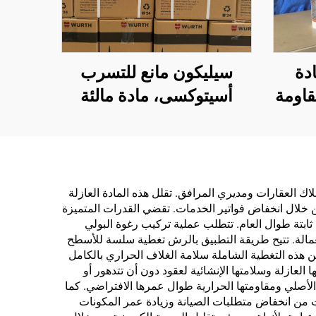
دة
سيليكون مانع للتسرب
قاومة
أسيتوكسى، مادة مالئة
صقة
للفراغات، لاصق سيليكون
، للبيع
مقاوم للماء للزجاج
ع،
والألومنيوم، متاح بالإنتاج
اء
حسب الطلب (OEM)
اك العقارات ومديري المرافق. تقلل هذه المادة العازلة
 فوريًا على الاستثمار من خلال انخفاض فواتير الخدمات. تقضي القدرات المتميزة
ثابتة طوال العام. تتطلب عملية تركيب رغوة البولي
عمالة. تتيح طريقة التطبيق بالرش تغطية سلسة للأسطح
من هذه التغطية الشاملة سلامة الغلاف الحراري بالكامل
لعازلة وسلامتها الإنشائية لعقود دون أن تتدهور أو
الأصلي ومقاومتها الحرارية طوال عمرها الافتراضي. كما
رات من انخفاض متطلبات الصيانة وزيادة عمر المكونات