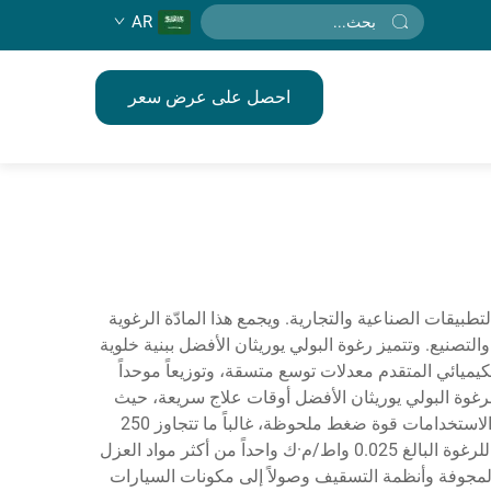
AR
احصل على عرض سعر
لتطبيقات الصناعية والتجارية. ويجمع هذا المادّة الرغوية
لتصنيع. وتتميز رغوة البولي يوريثان الأفضل ببنية خلوية
كيميائي المتقدم معدلات توسع متسقة، وتوزيعاً موحداً
لرغوة البولي يوريثان الأفضل أوقات علاج سريعة، حيث
تصل عادةً إلى القوة الكاملة خلال 24 ساعة، ومقاومة حرارية استثنائية تتراوح بين -40°م و120°م. وتُظهر هذه المادة متعددة الاستخدامات قوة ضغط ملحوظة، غالباً ما تتجاوز 250
كيلوباسكال، مع الحفاظ على المرونة والقدرة على التحمل أمام الإجهادات الميكانيكية. ويُعد معامل التوصيل الحراري المنخفض للرغوة البالغ 0.025 واط/م·ك واحداً من أكثر مواد العزل
 المجوفة وأنظمة التسقيف وصولاً إلى مكونات السيارات