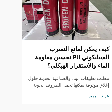
كيف يمكن لمانع التسرب
كيف 
السيليكوني PU تحسين مقاومة
الاس
الماء والاستقرار الهيكلي؟
أصبحت 
بشكل 
تتطلب تطبيقات البناء والصناعية الحديثة حلول
في الب
إغلاق موثوقة يمكنها تحمل الظروف الجوية
عرض ا
التي 
القاسية مع الحفاظ على السلامة الهيكلية. وقد
عرض المزيد
رغوة 
برز مانع التسرب السيليكوني PU كخيار متميز
الاست
للمقاولين والمهندسين ...