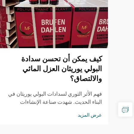
كيف يمكن أن تحسن سدادة
البولي يوريثان العزل المائي
والالتصاق؟
فهم الأثر الثوري لسدادات البولي يوريثان في
البناء الحديث. شهدت صناعة الإنشاءات
والصيانة تقدماً ملحوظاً في تقنيات العزل
عرض المزيد
المائي والالتصاق، حيث برز مانع التسرب PU
كحلٍّ مغيّر للقواعد...