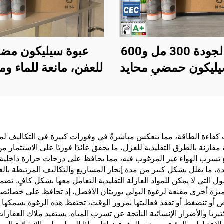
عالية الجودة 300 مل و600
عبوة سيليكون مضا
يليكون حمضي محايد
للعفن، مانعة للماء وم
 لاصق سيليكون أحادي
للعوامل الجوية، لا
كون بجودة تطابق
متعادلة 300 مل
Wacker، سعر مناسب
بالجملة من المصن
للبناء
للاستخدام في البن
ث كفاءة الطاقة، مما ينعكس مباشرةً في وفورات كبيرة في التكاليف لمل
 نفقات التدفئة والتبريد بنسبة تصل إلى 40 بالمئة مقارنة بالطرق التقليدية للعزل، ما يحقق عائدًا
ع تسرب الهواء غير المرغوب فيه، مما يحافظ على درجات حرارة داخلية 
 ما يقلل بشكل كبير من مدة إنجاز المشاريع والتكاليف المرتبطة بال
 التي لا يمكن للمواد العازلة التقليدية التعامل معها بشكل كافٍ. تض
يزة أخرى مقنعة لرغوة البولي يوريثان الأفضل، إذ تحافظ على خصائصها ا
ض أو تنضغط أو تفقد فعاليتها بمرور الوقت، تحتفظ هذه الرغوة بسمكها 
تيريا والأضرار الإنشائية الناتجة عن تسرب المياه. يستفيد ملاك العقا