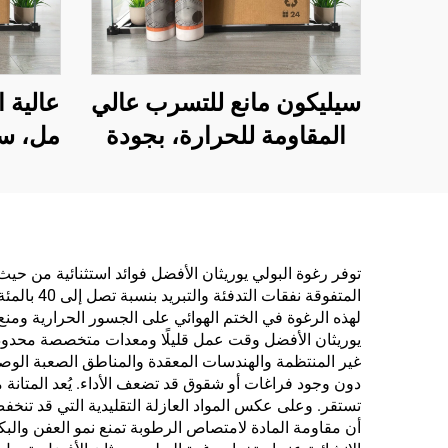
سيليكون مانع للتسرب عالي
المقاومة للحرارة، بجودة
مل، س
مشابهة لـ Wacker، شفاف
GP،
ومقاوم للماء، أبيض نقي
الم
توفر رغوة البولي يوريثان الأفضل فوائد استثنائية من حي
المتفوقة
لهذه الرغوة في الختم الهوائي على الجسور الحرارية ومن
يوريثان الأفضل وقت عمل قليلًا ومعدات متخصصة محدودة،
غير المنتظمة والهندسات المعقدة والمناطق الصعبة الوصول
دون وجود فراغات أو شقوق قد تضعف الأداء. يُعد المتانة م
تستقر. وعلى عكس المواد العازلة التقليدية التي قد تنخف
أن مقاومة المادة لامتصاص الرطوبة تمنع نمو العفن والبك