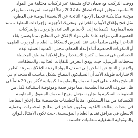
ووقت التركيب مع ضمان نتائج متسقة عبر تركيبات مختلفة من المواد
الأساسية. تتجاوز قوة الالتصاق عادةً 200 رطلاً للبوصة المربعة، مما يوفر
موثقة ميكانيكية تتحمل الإجهاء الناتجة عن الأنشطة اليومية في المطبخ،
مثل فتح وإغلاق الأبواب للخزائن، وتحريك الأجهزة، وإجراءات التنظيف. تمتد
هذه المقاومة الكيميائية إلى الأحماض الغذائية، والزيوت، والمركبات
العضوية التي تتواجد عادةً على مواد الإغلاق في المطبخ، مما يضمن بقاء
الحاجز الواقي سليماً حتى عند التعرض لانسكابات الطعام، أو زيوت الطهي،
أو المكونات الحمضية أثناء إعداد الطعام. تتجلى الأهمية العملية لهذه
الخصائص في تطبيقات كثيرة الاستخدام مثل إغلاق المناطق المحيطة
بمحطات الترميل، حيث يؤدي التعرض للنفايات الغذائية، والمنظفات،
والاهتزاز الناتج عن الطحن إلى تضعف المواد الرديئة للإغلاق بسرعة. تُظهر
الاختبارات طويلة الأمد أن السيليكون المصاغ بشكل مناسب للاستخدام في
المطبخ يحافظ على قوة التصمك والمقاومة الكيميائية لأكثر من 20 عاماً في
ظل ظروف الخدمة الطبيعية، مما يوفر قيمة وموثوقية استثنائية لكل من
التطبيقات السكنية والتجارية. تجعل مزيج التصمك المتفوق والمقاومة
الكيميائية من هذا السيليكون مثالياً لتطبيقات متخصصة مثل إغلاق المفاصل
في معدات معالجة الأغذية، وتكوين حواجز في مطابخ المختبرات، وحماية
الأسطح في مرافق تقديم الطعام المؤسسية، حيث تكون الامتثال للوائح
والموثوقية التشغيلية متطلبات حاسمة.