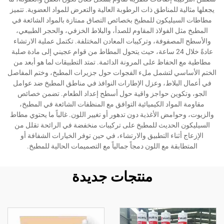
يجعلها مثالية للمناطق ذات الرطوبة العالية والتعرض للمواد العضوية. تتميز
مطاطات السيليكون للمطبخ بخصائص التصاق ممتازة بالمواد الشائعة في
المطبخ مثل الفولاذ المقاوم للصدأ، والبلاط الخزفي، والحجر الطبيعي،
والأسطح المصفوفة، وتركيبات المعادن المختلفة. تكتمل عملية الارتشاء
عادةً خلال 24 ساعة، حيث يتحول المطاط من قوام عجيني إلى مادة صلبة
مطاطية مع الحفاظ على المرونة الدائمة. تمتد التطبيقات لما هو أبعد من
الختم الأساسي لتشمل ملء الفجوات حول جزيرات المطبخ، وختم المفاصل
في أعمال البلاط، وعزل الإطارات النوافذ في مناطق المطبخ ضد عوامل
الجو، وتكوين حواجز واقية حول أسطح إعداد الطعام. تضمن خصائص
مقاومة المواد الكيميائية التوافق مع المنظفات الشائعة في المطبخ،
والزيوت، وحوامض الأغذية دون تدهور أو تغيير اللون. غالباً ما يحتوي مطاط
السيليكون الحديث للمطبخ على تركيبات منخفضة في الرائحة تقلل من
الإزعاج أثناء التطبيق والارتشاء، في حين توفر الخيارات الشفافة أو
المتطابقة مع اللون دمجاً جمالياً مع التصميمات الحالية للمطبخ.
منتجات جديدة