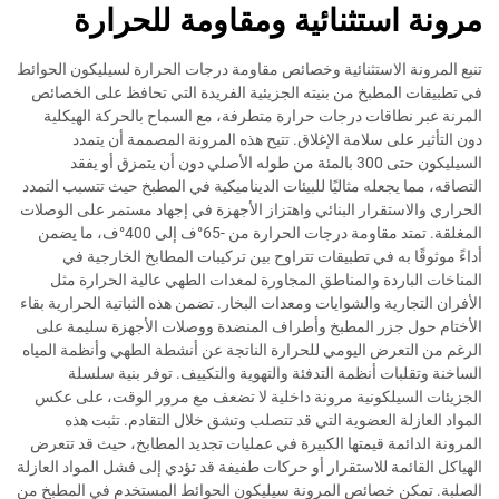
مرونة استثنائية ومقاومة للحرارة
تنبع المرونة الاستثنائية وخصائص مقاومة درجات الحرارة لسيليكون الحوائط
في تطبيقات المطبخ من بنيته الجزيئية الفريدة التي تحافظ على الخصائص
المرنة عبر نطاقات درجات حرارة متطرفة، مع السماح بالحركة الهيكلية
دون التأثير على سلامة الإغلاق. تتيح هذه المرونة المصممة أن يتمدد
السيليكون حتى 300 بالمئة من طوله الأصلي دون أن يتمزق أو يفقد
التصاقه، مما يجعله مثاليًا للبيئات الديناميكية في المطبخ حيث تتسبب التمدد
الحراري والاستقرار البنائي واهتزاز الأجهزة في إجهاد مستمر على الوصلات
المغلقة. تمتد مقاومة درجات الحرارة من -65°ف إلى 400°ف، ما يضمن
أداءً موثوقًا به في تطبيقات تتراوح بين تركيبات المطابخ الخارجية في
المناخات الباردة والمناطق المجاورة لمعدات الطهي عالية الحرارة مثل
الأفران التجارية والشوايات ومعدات البخار. تضمن هذه الثباتية الحرارية بقاء
الأختام حول جزر المطبخ وأطراف المنضدة ووصلات الأجهزة سليمة على
الرغم من التعرض اليومي للحرارة الناتجة عن أنشطة الطهي وأنظمة المياه
الساخنة وتقلبات أنظمة التدفئة والتهوية والتكييف. توفر بنية سلسلة
الجزيئات السيلكونية مرونة داخلية لا تضعف مع مرور الوقت، على عكس
المواد العازلة العضوية التي قد تتصلب وتشق خلال التقادم. تثبت هذه
المرونة الدائمة قيمتها الكبيرة في عمليات تجديد المطابخ، حيث قد تتعرض
الهياكل القائمة للاستقرار أو حركات طفيفة قد تؤدي إلى فشل المواد العازلة
الصلبة. تمكن خصائص المرونة سيليكون الحوائط المستخدم في المطبخ من