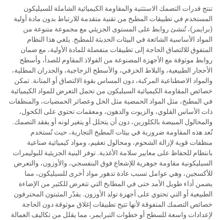
تنتج قدرات التصمك الاستثنية والمقاومة الكيميائية الشاملة للسيليكون
المستخدم في تطبيقات المطبخ من تقنية متقدمة للارتباط بدون مادة أولية
(برايمر)، تُنشئ روابط على المستوى الجزيئي مع مجموعة متنوعة من
المواد الأساسية الشائعة في البيئات الحديثة للمطبخ. يلغي هذا النظام
المتفوق للالتصاق الحاجة إلى تطبيقات منفصلة للمادة الأولية، مع ضمان
روابط موثوقة مع الأجهزة المصنوعة من الفولاذ المقاوم للصدأ، وأسطح
الأحجار الطبيعية، والبلاط الخزفي، والأسطح الزجاجية، والجدران المطلية،
والمواد الاصطناعية المركبة، دون المساس بقوة الالتصاق أو المتانة. تمكن
خصائص المقاومة الكيميائية السيليكون من تحمل التعرض للمواد الكيميائية
في المطبخ، مثل المواد الحمضية مثل الخل وعصائر الحمضيات، والمنظفات
ذات الأساس القلوي، والزيوت والدهون، ومعقمات تحتوي على الكحول،
والمحالول المبيضة بالكلورين، دون أن يتحلل أو يتغير لونه أو يفقد التصمك.
تُعد هذه المقاومة ضرورية في بيئات المطبخ التجارية، حيث تُستخدم
منظفات قوية لإزالة الشحوم، ومحالول تعقيم، ومواد كيميائية صناعية
بانتظام للحفاظ على معايير سلامة الأغذية. توفر البنية الجزيئية للبوليمرات
السيليكونية مقاومة جوهرية للإشعاع فوق البنفسجي، والأوزون، والتعرض
للأكسجين، وهي عوامل تسبب عادة تدهور مواد أخرى للسيليكون، مما
يضمن أداء طويل الأمد حتى في المطابخ التي تتعرض للكثير من الإضاءة
الطبيعية أو التي تحتوي على أجهزة تولد الأوزون. يقدّر المثبتون المحترفون
خصائص التصمك المتفوقة لأنها تتيح تطبيقات إغلاق موثوقة دون الحاجة
لإعدادات واسعة للسطح أو خطوات التبرايمر، مما يقلل من تكاليف العمالة