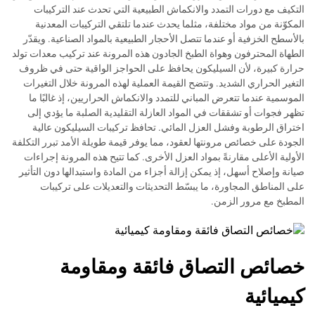
التكيف مع دورات التمدد والانكماش الطبيعية التي تحدث عند التركيبات
المكوّنة من مواد مختلفة، مثلما يحدث عندما تلتقي التركيبات المعدنية
بالأسطح الخزفية أو عندما تتصل الأحجار الطبيعية بالمواد الصناعية. ويقدّر
الطهاة المحترفون وهواة الطبخ الجادون هذه المرونة عند تركيب معدات تولد
حرارة كبيرة، لأن السيليكون يحافظ على الحواجز الواقية حتى في ظروف
التغير الحراري الشديد. وتتضح القيمة العملية لهذه المرونة خلال التغيرات
الموسمية عندما تتعرض المباني للتمدد والانكماش الحراريين، إذ غالبًا ما
تظهر فجوات أو تشققات في المواد العازلة التقليدية الصلبة ما يؤدي إلى
اختراق الرطوبة وفشل العزل المائي. تحافظ تركيبات السيليكون عالية
الجودة على خصائص مرونتها لعقود، مما يوفر قيمة طويلة الأمد تبرر التكلفة
الأولية الأعلى مقارنةً بمواد العزل الأخرى. كما تتيح هذه المرونة إجراءات
صيانة وإصلاح أسهل، إذ يمكن إزالة أجزاء من المادة واستبدالها دون التأثير
على المناطق المجاورة، ما يبسّط التحديثات والتعديلات على تركيبات
المطبخ مع مرور الزمن.
خصائص التصاق فائقة ومقاومة
كيميائية