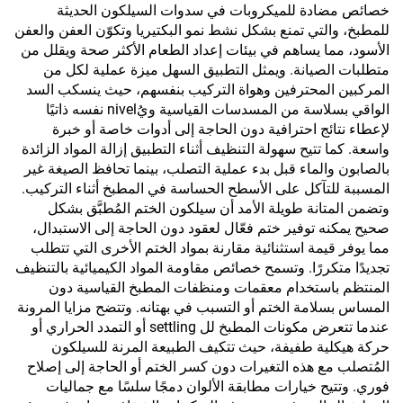
خصائص مضادة للميكروبات في سدوات السيلكون الحديثة
للمطبخ، والتي تمنع بشكل نشط نمو البكتيريا وتكوّن العفن والعفن
الأسود، مما يساهم في بيئات إعداد الطعام الأكثر صحة ويقلل من
متطلبات الصيانة. ويمثل التطبيق السهل ميزة عملية لكل من
المركبين المحترفين وهواة التركيب بنفسهم، حيث ينسكب السد
الواقي بسلاسة من المسدسات القياسية ويُnivel نفسه ذاتيًا
لإعطاء نتائج احترافية دون الحاجة إلى أدوات خاصة أو خبرة
واسعة. كما تتيح سهولة التنظيف أثناء التطبيق إزالة المواد الزائدة
بالصابون والماء قبل بدء عملية التصلب، بينما تحافظ الصيغة غير
المسببة للتآكل على الأسطح الحساسة في المطبخ أثناء التركيب.
وتضمن المتانة طويلة الأمد أن سيلكون الختم المُطبَّق بشكل
صحيح يمكنه توفير ختم فعّال لعقود دون الحاجة إلى الاستبدال،
مما يوفر قيمة استثنائية مقارنة بمواد الختم الأخرى التي تتطلب
تجديدًا متكررًا. وتسمح خصائص مقاومة المواد الكيميائية بالتنظيف
المنتظم باستخدام معقمات ومنظفات المطبخ القياسية دون
المساس بسلامة الختم أو التسبب في بهتانه. وتتضح مزايا المرونة
عندما تتعرض مكونات المطبخ لل settling أو التمدد الحراري أو
حركة هيكلية طفيفة، حيث تتكيف الطبيعة المرنة للسيلكون
المُتصلب مع هذه التغيرات دون كسر الختم أو الحاجة إلى إصلاح
فوري. وتتيح خيارات مطابقة الألوان دمجًا سلسًا مع جماليات