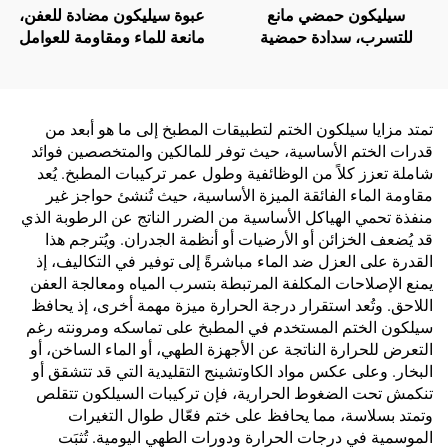
سيليكون حمضي مانع
عبوة سيليكون مضادة للعفن،
للتسرب، سدادة حمضية
مانعة للماء ومقاومة للعوامل
متعددة الأغراض، سيليكون
الجوية، لاصقة متعادلة 300
حمضي عام
مل، للبيع بالجملة من المصنع،
للاستخدام في البناء
تمتد مزايا سيلكون الختم لتطبيقات المطبخ إلى ما هو أبعد من
قدرات الختم الأساسية، حيث توفر للمالكين والمتخصصين فوائد
شاملة تعزز كلاً من الوظائفية وطول عمر تركيبات المطبخ. يُعد
مقاومة الماء الفائقة الميزة الأساسية، حيث تُنشئ حواجز غير
منفذة تحمي الهياكل الأساسية من الضرر الناتج عن الرطوبة الذي
قد يُضعف الخزائن أو الأرضيات أو أنظمة الجدران. ويُترجم هذا
القدرة على العزل ضد الماء مباشرةً إلى توفير في التكاليف، إذ
يمنع الإصلاحات المكلفة المرتبطة بتسرب المياه ومعالجة العفن
اللاحق. وتُعد استقرار درجة الحرارة ميزة مهمة أخرى، إذ يحافظ
سيلكون الختم المستخدم في المطبخ على تماسكه ومرونته رغم
التعرض للحرارة الناتجة عن الأجهزة الطهي، أو الماء الساخن، أو
البخار. وعلى عكس مواد الكاوتشينج التقليدية التي قد تتشقق أو
تنكمش تحت الضغوط الحرارية، فإن تركيبات السيلكون تتقلص
وتمتد بسلاسة، مما يحافظ على ختم فعّال طوال التغيرات
الموسمية في درجات الحرارة ودورات الطهي اليومية. تُثبَت