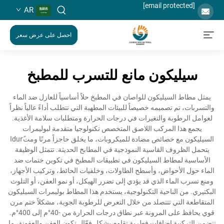
[email protected]
AR
احصل على عرض سعر
سيليكون مانع للتسرب للمطبخ
يمثل مطاط السيليكون للواصان في المطبخ حلاً أساسياً للعازل ضد الماء
والتسربات، تم تصميمه خصيصاً للبيئات المطهية التي تتطلب أداءً عالياً نظراً
لعوامل الرطوبة والتغيرات في درجات الحرارة ومتطلبات سلامة الأغذية.
يجمع هذا المركب اللاصق المتخصص تكنولوجيا متقدمة لبوليمرات
السيليكون مع خصائص مضادة للميكروبات، ما يخلق حاجزاً مرنًا ومتdurًا
يتحمل الظروف القاسية النموذجية في المطابخ الحديثة. تتمثل الوظيفة
الأساسية لمطاط السيليكون في تطبيقات المطبخ في تكوين ختمات ضد
الماء حول الأحواض، وأسطح الطاولات، وخلفيات الحائط، وتركيب الأجهاز،
ومنع تسرب الماء الذي قد يؤدي إلى تضرر الهيكل، أو نمو العفن، أو التلوث
البكتيري. من الناحية التكنولوجية، يستخدم هذا المطاط بوليمرات السيليكون
المتقاطعة التي تتتصلد من خلال التعرض للرطوبة الجوية، مشكلاً ختم مرن
قوي يحافظ على المرونة عبر نطاق درجات الحرارة من -40°م إلى 400°م.
تتضمن التركيبة إضافات فطرية تقاوم بشكل فعّال تكون العفن والعفونة، ما