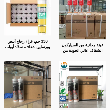
330 جم، غراء زجاج أبيض
عينة مجانية من السيليكون
بورسلين شفاف، سدّاد أبواب
الشفاف عالي الجودة من
ونوافذ، مقاوم للماء والعفن،
المصنع، لاصق OEM بجودة
وجاف سريعًا
WACKER وبسعر رخيص
للبناء