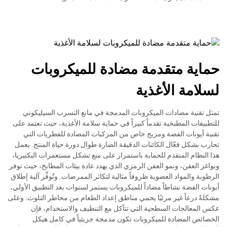
حماية متقدمة مضادة للميكروبات
لسلامة الأغذية
تمثل تقنية مضادات الميكروبات المدمجة في مانع التسرب السيليكوني
للتطبيقات المطبخية تقدماً كبيراً في حماية سلامة الأغذية، حيث تعتمد على
تقنية أيونات الفضة ومزيج خاص من المركبات المضادة للفطريات التي
تحارب بشكل فعّال الكائنات الدقيقة الضارة طوال دورة حياة المنتج. يعمل
هذا النظام المتقدم للحماية باستمرار على منع تشكل مستعمرات البكتيريا،
وبواغز العفن، ونمو العفن الرمزي الذي يهدد عادة بيئات المطابخ، حيث توفر
الرطوبة والمواد العضوية ظروفاً مثالية لتكاثر الممرضات. وتُوفِّر آلية إطلاق
أيونات الفضة نشاطاً مضاداً للميكروبات يستمر لسنوات بعد التطبيق الأولي،
مشكلةً درعاً غير مرئيًا يحمي مناطق إعداد الطعام من مخاطر التلوث. وعلى
عكس المعالجات السطحية التي تتآكل مع التنظيف والاستخدام، فإن
الخصائص المضادة للميكروبات تكون مدمجة جزيئياً في كامل هيكل