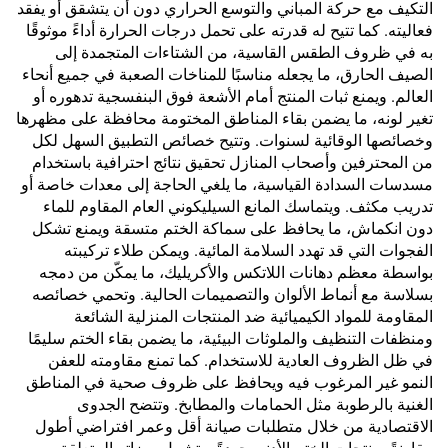
التكيف مع حركة المباني والتوسع الحراري دون أن يتشقق أو يفقد
فعاليته. كما تتيح له قدرته على تحمل درجات الحرارة أداءً موثوقًا
به في ظروف الطقس القاسية، من الشتاءات المتجمدة إلى
الصيف الحارق، ما يجعله مناسبًا للمناخات الصعبة في جميع أنحاء
العالم. ويمنع ثبات المنتج أمام الأشعة فوق البنفسجية تدهوره أو
تغير لونه، ما يضمن بقاء المناطق المختومة محافظة على مظهرها
وخصائصها الوقائية لسنوات. وتتيح خصائص التطبيق السهل لكل
من المحترفين وأصحاب المنازل تحقيق نتائج احترافية باستخدام
مسدسات السدادة القياسية، ما يلغي الحاجة إلى معدات خاصة أو
تدريب مكثف. ويتماسك المانع السيليكوني العام المقاوم للماء
دون انكماش، ما يحافظ على سماكة الختم متسقة ويمنع تشكل
الفجوات التي قد تهدد السلامة المائية. ويمكن طلاء تركيبته
بواسطة معظم دهانات اللاتكس والأكريليك، ما يمكّن من دمجه
بسلاسة مع أنماط الألوان والتصميمات الحالية. وتحمي خصائصه
المقاومة للمواد الكيميائية ضد المنتجات المنزلية الشائعة
ومنظفات التنظيف والملوثات البيئية، ما يضمن بقاء الختم سليمًا
في ظل الظروف العادية للاستخدام. كما تمنع مقاومته للعفن
النمو غير المرغوب فيه ويحافظ على ظروف صحية في المناطق
الغنية بالرطوبة مثل الحمامات والمطابخ. وتتضح الجدوى
الاقتصادية من خلال متطلبات صيانة أقل وعمر افتراضي أطول