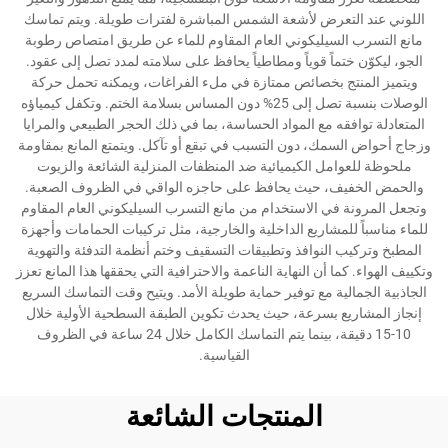
اللوني عند التعرض لأشعة الشمس المباشرة لفترات طويلة. ويتم تماسك
مانع التسرب السيليكوني العام المقاوم للماء عن طريق امتصاص رطوبة
الجو، ليكوّن ختماً قوياً ومطاطياً يحافظ على سلامته لمدد تصل إلى عقود.
ويتميز المنتج بخصائص ممتازة في ملء الفراغات، ويمكنه تحمل حركة
الوصلات بنسبة تصل إلى 25% دون المساس بسلامة الختم. وتكفل كيمياؤه
المتعادلة توافقه مع المواد الحساسة، بما في ذلك الحجر الطبيعي والمرايا
وزجاج أحواض السمك، دون التسبب في تبقع أو تآكل. ويتمتع المانع بمقاومة
ملحوظة للعوامل الكيميائية ضد المنظفات المنزلية الشائعة والزيوت
والحمض الخفيف، حيث يحافظ على حاجزه الواقي في الظروف الصعبة.
وتجعل المرونة في الاستخدام من مانع التسرب السيليكوني العام المقاوم
للماء مناسباً للمشاريع الداخلية والخارجية، مثل تركيبات الحمامات وأجهزة
المطبخ وتركيب النوافذ وتطبيقات التسقيف وختم أنظمة التدفئة والتهوية
وتكييف الهواء. كما أن النهاية الناعمة والاحترافية التي يحققها هذا المانع تعزز
الجاذبية الجمالية مع توفير حماية طويلة الأمد. ويتيح وقت التماسك السريع
إنجاز المشاريع بسرعة، حيث يحدث تكوين الطبقة السطحية الأولية خلال
10-15 دقيقة، بينما يتم التماسك الكامل خلال 24 ساعة في الظروف
القياسية.
المنتجات الشائعة