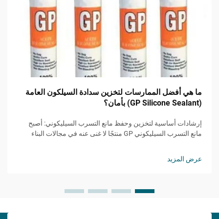
ما هي أفضل الممارسات لتخزين سدادة السيلكون العامة
(GP Silicone Sealant) بأمان؟
إرشادات أساسية لتخزين وحفظ مانع التسرب السيليكوني: أصبح
مانع التسرب السيليكوني GP منتجًا لا غنى عنه في مجالات البناء
والتحسينات المنزلية والتطبيقات الصناعية. ويُعد التخزين السليم أمرًا
بالغ الأهمية للحفاظ على فعاليته...
عرض المزيد