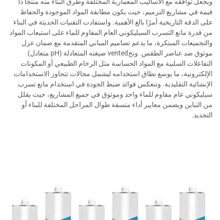
ويجعل توافقه مع الأساليب المعمارية المختلفة وطرق البناء منه منتجًا ذا
قيمة في مشاريع الترميم، حيث يكون مطابقة المواد الموجودة والحفاظ
على الدقة التاريخية أمرًا بالغ الأهمية. واستفادت التقنيات الحديثة في البناء
من قدرة مانع التسرب السيليكوني العام المقاوم للماء على استيعاب المواد
والتجميعات المبتكرة، ما يدعم تصاميم المباني المتقدمة مع ضمان عزل
موثوق ضد عناصر الطقس. وتحvented صيغته المتعادلة (pH متعادل)
التفاعلات السلبية مع المواد الحساسة مثل الرخام الطبيعي أو المكونات
الإلكترونية، ما يوسع نطاق استخدامه ليشمل مجالات تتجاوز الاستخدامات
الإنشائية التقليدية. وتنعكس فوائد ضبط الجودة في استخدام مانع تسرب
سيليكوني عام مقاوم للماء واحد وموثوق في جميع المشاريع، حيث يقلل
من التباين ويضمن معايير أداء متسقة طوال المراحل المختلفة للبناء أو
التجديد.