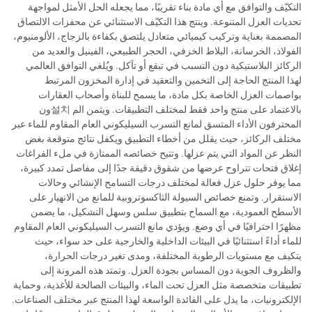
التكيّف والتوافق مع أي مادة بناء تقريبًا، مما يجعله الحل الأمثل لمواجهة
تحديات العزل المتنوعة. وينتج هذا التكيّف الاستثنائي عن محفزات الالتصاق
المصممة بعناية وتركيب كيميائي متعادل يلتصق بكفاءة بالزجاج، الألومنيوم،
الفولاذ، الخرسانة، البلاط الخزفي، الحجر الطبيعي، الفينيل والعديد من
الركائز البلاستيكية دون التسبب في تبقع أو تآكل. ويُلغي التوافق العالمي
لهذا المنتج الحاجة إلى التخمين والتعقيد في إدارة المخزون المرتبط
بواصمات العزل الخاصة بكل مادة، ما يسمح للبناة وأصحاب العقارات
بالاعتماد على منتج واحد فقط لمختلف التطبيقات. ويثمن الم 설치ون
المحترفون الأداء المتسق لمانع التسرب السيليكوني العام المقاوم للماء عبر
مختلف الركائز، حيث يقلل من أخطاء التطبيق ويكفل نتائج متوقعة بغض
النظر عن المواد التي يتم عزلها. وتتيح خصائصه الممتازة في ملء الفراغات
إغلاق فتحات تتراوح عرضها من شقوق دقيقة جدًا إلى مفاصل تمدد كبيرة،
مما يوفر حلول عزل فعالة لمختلف درجات التسامح الإنشائي وحالات
الاستقرار. وتمنع خصائص السيولة الثاكسوتروبية للمانع من الانهيار على
الأسطح العمودية، مع السماح بتطبيق سلس وسهل التشكيل، ما يضمن
مظهرًا احترافيًا في أي وضع. ويؤدي مانع التسرب السيليكوني العام المقاوم
للماء أداءً استثنائيًا في البيئات الداخلية والخارجية على حد سواء، حيث
يتكيف مع مستويات الرطوبة المختلفة، ومدى تغير درجات الحرارة،
والظروف الجوية دون المساس بجودة العزل. وتمتد هذه المرونة إلى
تطبيقات متخصصة مثل العزل تحت الماء، والبيئات الصالحة للأغذية، وحماية
الإلكترونيات، ما يدل على الفائدة الواسعة لهذا المنتج عبر مختلف الصناعات.