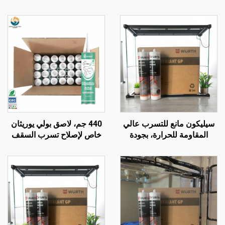
سيليكون مانع للتسرب عالي
440 جم، لاصق بولي يوريثان
المقاومة للحرارة، بجودة
خاص لإصلاح تسرب السقف
مشابهة لـ Wacker، شفاف
المطاطي للسيارة، ومنع
ومقاوم للماء، أبيض نقي
تسرب الفتحات، وللزجاج
الأمامي، مطاط أسود مقاوم
للماء