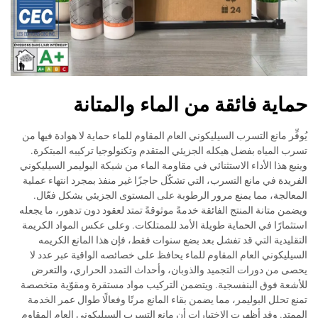
حماية فائقة من الماء والمتانة
يُوفِّر مانع التسرب السيليكوني العام المقاوم للماء حماية لا هوادة فيها من
تسرب المياه بفضل هيكله الجزيئي المتقدم وتكنولوجيا تركيبه المبتكرة.
وينبع هذا الأداء الاستثنائي في مقاومة الماء من شبكة البوليمر السيليكوني
الفريدة في مانع التسرب، التي تشكّل حاجزًا غير منفذ بمجرد انتهاء عملية
المعالجة، مما يمنع مرور الرطوبة على المستوى الجزيئي بشكل فعّال.
ويضمن متانة المنتج الفائقة خدمةً موثوقةً تمتد لعقود دون تدهور، ما يجعله
استثمارًا في الحماية طويلة الأمد للممتلكات. وعلى عكس المواد الكريمة
التقليدية التي قد تفشل بعد بضع سنوات فقط، فإن هذا المانع الكريمه
السيليكوني العام المقاوم للماء يحافظ على خصائصه الواقية عبر عدد لا
يحصى من دورات التجميد والذوبان، وأحداث التمدد الحراري، والتعرض
للأشعة فوق البنفسجية. ويتضمن التركيب مواد مستقرة ومقوّية متخصصة
تمنع تحلل البوليمر، مما يضمن بقاء المانع مرنًا وفعالًا طوال عمر الخدمة
الممتد. وقد أظهرت الاختبارات أن مانع التسرب السيليكوني العام المقاوم