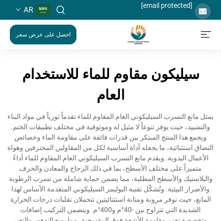
[email protected]
AR
احصل على عرض سعر
سيليكون مقاوم للماء للاستخدام
العام
يمثل مانع التسرب السيليكوني العام المقاوم للماء تقدماً ثورياً في مواد البناء
والتشييد، حيث يوفر تنوعاً لا مثيل له وموثوقية في مختلف تطبيقات الختم.
ويجمع هذا المنتج المبتكر بين قدرات فائقة على مقاومة الماء وخصائص
التصاق استثنائية، ما يجعله أداة أساسية لكل من المقاولين المحترفين وهواة
الأعمال اليدوية. ويقدم مانع التسرب السيليكوني العام المقاوم للماء أداءً
متميزاً على مختلف الأسطح، بما في ذلك الزجاج والمعادن والخزف
والبلاستيك والأسطح المطلية، مما يضمن حماية شاملة من تسرب الرطوبة
والأضرار البيئية. وتُشكّل تقنية البوليمر السيليكوني المتقدمة الأساس لهذا
المانع، حيث توفر مرونة ومتانة استثنائيتين تتحملان تقلبات درجات الحرارة
الشديدة التي تتراوح بين -40°م و400°م. ويتضمن التركيب إضافات
متخصصة تعزز مقاومة الأشعة فوق البنفسجية، مما يمنع التدهور والتغير