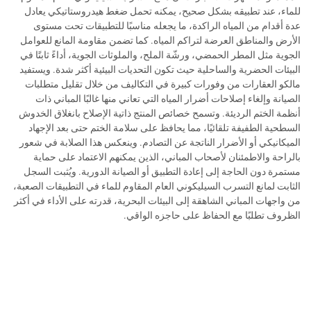
للماء، عند تطبيقه بشكل صحيح، يمكنه تحمل ضغط هيدروستاتيكي يعادل
عدة أقدام من المياه الراكدة، ما يجعله مناسبًا للتطبيقات تحت مستوى
الأرض والمناطق العرضة لتراكم المياه. كما تضمن مقاومة المانع للعوامل
الجوية مثل المطر الحمضي، ورشّة الملح، والملوثات الجوية، أداءً ثابتًا في
البيئات الحضرية والساحلية حيث تكون التحديات البيئية أكثر شدة. ويستفيد
مالكو العقارات من وفورات كبيرة في التكاليف من خلال تقليل متطلبات
الصيانة وإلغاء إصلاحات أضرار المياه التي تعاني منها غالبًا المباني ذات
أنظمة الختم الرديئة. وتسمح خصائص المنتج ذاتية الإصلاح بانغلاق الخدوش
السطحية الطفيفة تلقائيًا، مما يحافظ على سلامة الختم حتى بعد الإجهاد
الميكانيكي أو الأضرار الناتجة عن التصادم. وينعكس هذا الصلابة في شعور
بالراحة والاطمئنان لأصحاب المباني، الذين يمكنهم الاعتماد على حماية
مستمرة دون الحاجة إلى إعادة التطبيق أو الصيانة الدورية. ويُثبت السجل
الثابت لمانع التسرب السيليكوني العام المقاوم للماء في التطبيقات الصعبة،
من واجهات المباني الشاهقة إلى البيئات البحرية، قدرته على الأداء في أكثر
الظروف تطلبًا مع الحفاظ على حاجزه الواقي.