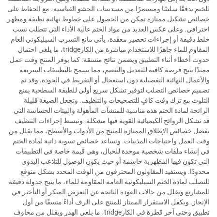
للختم تدفقًا سلسًا ومستمرًا من مسدسات الحشو القياسية، مع الحفاظ على
خصائص تشكيل ممتازة تمكن من الحصول على خطوط نهائية نظيفة ومظهر
احترافي. وعلى عكس العديد من مواد الختم عالية الأداء التي تتطلب نسب
خلط دقيقة أو إجراءات تحضير معقدة، يأتي مانع التسرب السيليكوني العام
المقاوم للماء جاهزًا للاستخدام مباشرة من الكارtridge، ما يلغي احتمال
حدوث أخطاء أثناء التطبيق ويضمن نتائج متسقة. كما يوفر المنتج وقت عمل
ممتدًا يتيح فرصة كافية للتعديل والتنعيم، مما يسمح بالتطبيقات السريعة
والأعمال النهائية التفصيلية دون استعجال أو التفريط في الجودة. وقد تم
تصميم خصائص التصلب لتوفير تشكل سريع أولي للطبقة السطحية يمنع
التلوث مع ترك وقت كافٍ للتصحيحات والتنظيف. وتجعل الصيغة قليلة
الرائحة لمادة الختم هذه مناسبة للمنشآت المأهولة والبيئات الحساسة التي
قد تشكل الروائح الكيميائية القوية فيها مشكلة. وتبسط إجراءات التنظيف
بفضل خصائص الإطلاق الممتازة للمنتج من الأدوات والأسطح، مما يقلل من
وقت العمل واحتياجات المذيبات. وتساعد خصائص تسوية ذاتية لمادة الختم
في إنشاء ملفات شخصية موحدة للحبال، وهي قيمة خاصة في التطبيقات
التي تكون فيها المظهرية حاسمة أو حيث يكون الوصول للتلاعب اليدوي
محدودًا. ويستفيد المقاولون المحترفون من الوقت المحدد بشكل متوقع
للتصلب لمادة الختم السيليكونية العامة المقاومة للماء، ما يتيح جدولة دقيقة
للمشاريع ويقلل من حالات العودة الناتجة عن التعرض المبكر أو التأخير في
الإنجاز. ويكفل الاستقرار الممتاز للمنتج على الرف أداءً متسقًا من أول
تطبيق وحتى آخر قطرة في الكارtridge، ما يلغي الهدر ويقلل من مخاوف