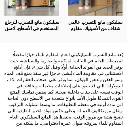
سيليكون مانع للتسرب عالمي
سيليكون مانع للتسرب للزجاج
شفاف من الأسيتيك، مقاوم
المستخدم في الأسطح، لاصق
للماء، للاستخدام على الزجاج
هيكلى سيليكونى متعادل
يُعد مانع التسرب السيليكوني العام المقاوم للماء خيارًا مفضلًا
لتطبيقات الختم في البيئات السكنية والتجارية والصناعية، حيث
يوفر العديد من الفوائد الجذابة. أولًا وقبل كل شيء، فإن أداؤه
الاستثنائي في مقاومة الماء يُنشئ حاجزًا غير منفذ يمنع تلف المياه
ونمو العفن وتدهور الهيكل، مما يوفر على أصحاب العقارات آلاف
الدولارات التي قد تنفق على إصلاحات محتملة، ويحافظ في
الوقت نفسه على بيئات داخلية صحية. كما يضمن تماسك المنتج
القوي التصاقًا طويل الأمد بأنواع متعددة من الأسطح دون الحاجة
إلى مادة أولية في معظم التطبيقات، ما يبسط عمليات التركيب
ويقلل من تكاليف العمالة. وعلى عكس مواد الختم التقليدية التي
تصبح هشة مع مرور الوقت، يحتفظ هذا المانع السيليكوني العام
المقاوم للماء بمرونته طوال عمره الافتراضي، ما يمكنه من