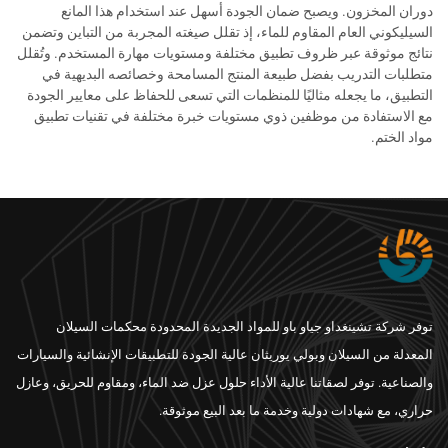
دوران المخزون. ويصبح ضمان الجودة أسهل عند استخدام هذا المانع
السيليكوني العام المقاوم للماء، إذ تقلل صيغته المجربة من التباين وتضمن
نتائج موثوقة عبر ظروف تطبيق مختلفة ومستويات مهارة المستخدم. وتُقلل
متطلبات التدريب بفضل طبيعة المنتج المسامحة وخصائصه البديهية في
التطبيق، ما يجعله مثاليًا للمنظمات التي تسعى للحفاظ على معايير الجودة
مع الاستفادة من موظفين ذوي مستويات خبرة مختلفة في تقنيات تطبيق
مواد الختم.
توفر شركة تشينغداو جياو باو للمواد الجديدة المحدودة محكمات السيلان
المعدلة من السيلان وبولي يوريثان عالية الجودة للتطبيقات الإنشائية والسيارات
والصناعية. توفر لصقاتنا عالية الأداء حلول عزل ضد الماء، ومقاوم للحريق، وعازل
حراري، مع شهادات دولية وخدمة ما بعد البيع موثوقة.