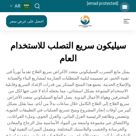
[email protected]
AR
احصل على عرض سعر
سيليكون سريع التصلب للاستخدام
العام
يمثل مانع التسرب السيليكوني متعدد الأغراض سريع العلاج تقدماً ثورياً في
تقنية الختم، تم تصميمه لتلبية المتطلبات الصارمة لمشاريع البناء والصيانة
والإصلاح الحديثة. يجمع هذا المنتج المبتكر بين قدرات الإعداد السريع وقابلية
الاستخدام المتنوعة بشكل استثنائي، مما يجعله أداة لا غنى عنها لكل من
المحترفين وهواة الأعمال اليدوية. يصل المانع السيليكوني متعدد الأغراض
سريع العلاج إلى العلاج الكامل خلال ساعات بدلاً من أيام، مما يقلل بشكل
كبير من أوقات إنجاز المشروع ويتيح تسريع العمليات في التطبيقات الحيوية.
وتتضمن وظائفه الرئيسية العزل المائي، والعزل الجوي، وملء الفراغات،
والالتصاق عبر مجموعة واسعة من المواد الأساسية مثل الزجاج والمعادن
والخرسانة والخشب والبلاستيك المختلفة. وتشمل الميزات التقنية لهذا
المانع السيليكوني متعدد الأغراض سريع العلاج كيمياء بوليمر متقدمة تُسرّع