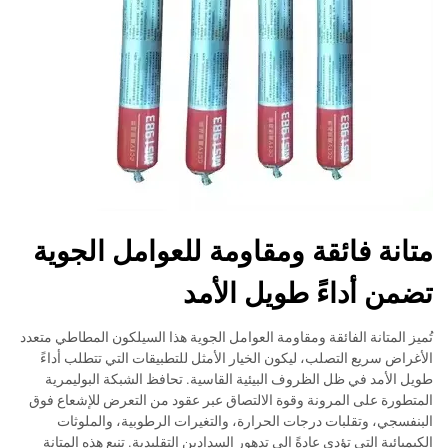
متانة فائقة ومقاومة للعوامل الجوية
تضمن أداءً طويل الأمد
تُميز المتانة الفائقة ومقاومة العوامل الجوية هذا السيلكون المطاطي متعدد
الأغراض سريع التصلب، ليكون الخيار الأمثل للتطبيقات التي تتطلب أداءً
طويل الأمد في ظل الظروف البيئية القاسية. تحافظ الشبكة البوليمرية
المتطورة على المرونة وقوة الالتصاق عبر عقود من التعرض للإشعاع فوق
البنفسجي، وتقلبات درجات الحرارة، والتغيرات الرطوبية، والملوثات
الكيميائية التي تؤدي عادةً إلى تدهور السدادين التقليدية. تنبع هذه المتانة