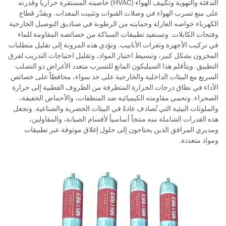
التدفئة والتهوية وتكييف الهواء (HVAC) خاصيته المستقرة حرارياً وقدرته
على منع تسرب الهواء في وصلات القنوات وتثبيت المعدات. ويقدّر قطاع
الكهرباء خواصه العازلة وحمايته من الرطوبة في صناديق التوصيل الخارجية
وفتحات الكابلات. وتستفيد تطبيقات السباكة من خصائصه المقاومة للماء
في تركيب الأجهزة وثغرات الأنابيب. وتؤدي هذه المرونة إلى تقليل متطلبات
المخزون بشكل كبير، وتبسيط اختيار المواد، وتقليل احتياجات التدريب لفرق
التطبيق. ويتأقلم هذا السيليكون المانع للتسرب متعدد الأغراض ذو التصلب
السريع مع البيئات الداخلية والخارجية على حد سواء، محافظاً على خصائص
الأداء في نطاق درجات الحرارة المتطرفة من الظروف القطبية إلى حرارة
الصحراء. وتحمي مقاومته الكيميائية ضد المنظفات، والأحماض الخفيفة،
والملوثات البيئية التي تُصادف عادةً في البيئات الحضرية والصناعية. وتجعل
هذه القدرات الشاملة منه منتجاً أساسياً لأقسام الصيانة، والمقاولين،
ومديري المرافق الذين يحتاجون إلى حلول إغلاق موثوقة عبر تطبيقات
ومواد متعددة.