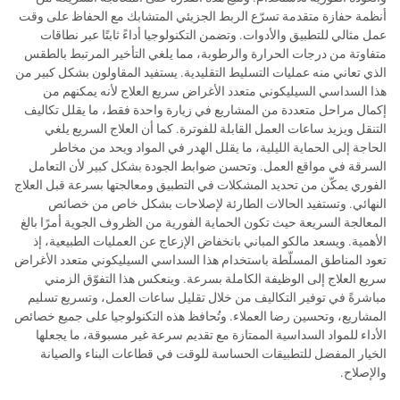
أنظمة حفازة متقدمة تسرّع الربط الجزيئي المتشابك مع الحفاظ على وقت
عمل مثالي للتطبيق والأدوات. وتضمن التكنولوجيا أداءً ثابتًا عبر نطاقات
متفاوتة من درجات الحرارة والرطوبة، مما يلغي التأخير المرتبط بالطقس
الذي تعاني منه عمليات التسليط التقليدية. يستفيد المقاولون بشكل كبير من
هذا السداسي السيليكوني متعدد الأغراض سريع العلاج لأنه يمكنهم من
إكمال مراحل متعددة من المشاريع في زيارة واحدة فقط، ما يقلل تكاليف
التنقل ويزيد ساعات العمل القابلة للفوترة. كما أن العلاج السريع يلغي
الحاجة إلى الحماية الليلية، ما يقلل الهدر في المواد ويحد من مخاطر
السرقة في مواقع العمل. وتحسن ضوابط الجودة بشكل كبير لأن التعامل
الفوري يمكّن من تحديد المشكلات في التطبيق ومعالجتها بسرعة قبل العلاج
النهائي. وتستفيد الحالات الطارئة لإصلاحات بشكل خاص من خصائص
المعالجة السريعة حيث تكون الحماية الفورية من الظروف الجوية أمرًا بالغ
الأهمية. ويسعد مالكو المباني بانخفاض الإزعاج عن العمليات الطبيعية، إذ
تعود المناطق المسلّطة باستخدام هذا السداسي السيليكوني متعدد الأغراض
سريع العلاج إلى الوظيفة الكاملة بسرعة. وينعكس هذا التفوّق الزمني
مباشرةً في توفير التكاليف من خلال تقليل ساعات العمل، وتسريع تسليم
المشاريع، وتحسين رضا العملاء. وتُحافظ هذه التكنولوجيا على جميع خصائص
الأداء للمواد السداسية الممتازة مع تقديم سرعة غير مسبوقة، ما يجعلها
الخيار المفضل للتطبيقات الحساسة للوقت في قطاعات البناء والصيانة
والإصلاح.