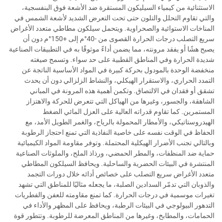
الاستثنائية من كيمياء السيليكون المستقرة ضد الأشعة فوق البنفسجية،
والتي تقاوم التحلل والتلون حتى تحت التعرض الشديد لأشعة الشمس في
المناخات الاستوائية والصحراوية. ويتحمل سيلكون مطاطي متعدد الأغراض
سريع التصلب درجات الحرارة القصوى من -40°م إلى +150°م دون أن
يصبح هشًا أو يفقد مرونته، مما يضمن أداءً موثوقًا به في التطبيقات الصناعية
شديدة الحرارة وفي المناطق القطبية على حد سواء. وتسمح صيغته
منخفضة الوحدة بالمودول بحركة كبيرة في المواد الأساسية الناتجة عن
التمدد الحراري، والاستقرار الهيكلي، والنشاط الزلزالي دون أن يحدث
تشقق أو فقدان في الالتصاق. وتكمن أهمية هذه المرونة في المباني
الشاهقة، والجسور، وغيرها من الهياكل التي تتعرض للحركة والاهتزاز
المستمرين. كما تقاوم قدراته العالية على العزل المائي الضغط
الهيدروستاتيكي، والأمطار المحمولة بالرياح، والغمر الطويل الأمد، مع
الحفاظ في الوقت نفسه على خاصية النفاذية التي تمنع احتجاز الرطوبة
وبالتالي تجنب الأضرار الهيكلية المحتملة. وتوفر مقاومة المواد الكيميائية
حماية ضد المنظفات، والمطر الحمضي، ورذاذ الملح، والملوثات الصناعية
المنتشرة في البيئات الحضرية والساحلية. ويحافظ السيلكون المطاطي
متعدد الأغراض سريع التصلب على خصائص أدائه خلال دورات التجمد
والذوبان التي تدمّر السدادين الصلبة، ما يجعله مثاليًا للمناطق التي تشهد
تغيرات موسمية في درجات الحرارة. كما تمنع مقاومته للعفن والفطريات
التدهور البيولوجي في البيئات الرطبة، ويحافظ على المظهر والأداء في
الحمامات، والمطابخ، وغيرها من المناطق المعرضة للرطوبة. وتتطور قوة