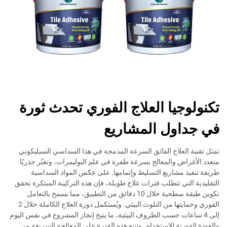
تكنولوجيا العلاج الفوري تحدث ثورة
في جداول المشاريع
تمثل تقنية العلاج الفائق السرعة المدمجة في هذا السداسي السيليكوني
متعدد الأغراض والمعالج بسرعة طفرة في علم البوليمرات، وتغيّر جذريًا
طريقة تنفيذ مشاريع التسليط وإتمامها. على عكس المواد السداسية
التقليدية التي تتطلب فترات علاج طويلة، فإن هذه التركيبة المبتكرة تحقق
تكوين طبقة سطحية خلال 10 دقائق من التطبيق، مما يسمح بالتعامل
الفوري وحمايتها من التلوث البيئي. ويُستكمل دورة العلاج الكاملة خلال 2
إلى 4 ساعات حسب الظروف البيئية، ما يتيح إنجاز المشروع في نفس اليوم
والعودة الفورية للاستخدام. وتنبع هذه القدرة على المعالجة السريعة من