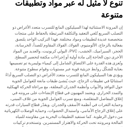
تنوع لا مثيل له عبر مواد وتطبيقات
متنوعة
إن المرونة الاستثنائية لهذا السيليكون المانع للتسرب متعدد الأغراض ذو
التصلب السريع تُلغي التعقيد والتكلفة المرتبطة بالحفاظ على منتجات
متخصصة عديدة لتطبيقات ومواد مختلفة. فهذا التركيب الواحد يلتصق
بفعالية بالزجاج، الألومنيوم، الفولاذ، الفولاذ المقاوم للصدأ، الخرسانة،
الحجر، السيراميك، الخشب، PVC، البولي كربونيت، والعديد من المواد
الأخرى دون الحاجة إلى مادة أولية أو إجراءات مكثفة لتحضير السطح.
وتُعزى هذه القدرة على الالتصاق الشامل إلى كيمياء بوليمرية تم تصميمها
بعناية لتُشكّل روابط جزيئية قوية عبر مستويات وقوام سطوح متنوعة.
ويؤدي هذا السيليكون المانع للتسرب متعدد الأغراض ذو التصلب السريع أداءً
استثنائيًا في تطبيقات الزجاج، حيث يُنشئ طبقات مانعة للعوامل الجوية
حول النوافذ والأبواب وأنظمة الجدران المعلقة، مع مراعاة الحركة الهيكلية
والتمدد الحراري. ويعتمد المهنيون في قطاع الإنشاءات على مرونته في
إغلاق المفاصل المتقلصة، ومنع تسرب العوامل الجوية من غلاف المبنى،
وحماية الثغرات في أنظمة الأسقف والجدران. ويقدّر قطاع السيارات قدرته
على إغلاق الزجاج الأمامي، واستبدال الحشوات، وحماية الوصلات الكهربائية
من دخول الرطوبة. كما تستفيد التطبيقات البحرية من مقاومته للمياه
المالحة ومرونته تحت الحركة والاهتزاز المستمرين. وتستخدم تركيبات