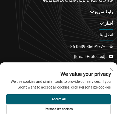
حراري، مع شهادات دولية وخدمة ما بعد البيع موثوقة.
رابط سريع
أخبار
اتصل بنا
+86-0539-3669177

[email Protected]

رقم 217، طريق دونغسي، منطقة دونغتشنغ الفرعية،

We value your privacy
مقاطعة لينكو، مدينة وييفانغ، مقاطعة شاندونغ
We use cookies and similar tools to provide our services. If you
don't want to accept all cookies, click Personalize cookies.
حقوق النشر © 2026 شركة تشينغداو جياو باو للمواد الجديدة
Accept all
المحدودة. جميع الحقوق محفوظة.
Personalize cookies
سياسة الخصوصية