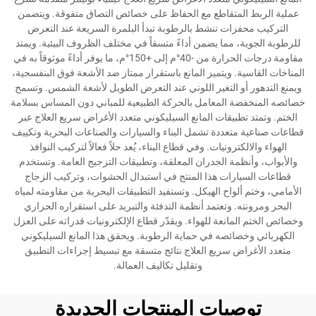
عملية الربط المتقاطع مع الحفاظ على خصائص التصاق متفوقة. ويتضمن
التركيب محفزات تنشط بالرطوبة تبدأ البلمرة السريعة عند التعرض
للرطوبة الجوية، مما يضمن أداءً متسقاً في مختلف الظروف البيئية. ويمتد
مقاومة درجات الحرارة من -40°م إلى +150°م، ما يوفر أداءً موثوقاً به في
المناخات القاسية. ويتميز المانع باستقرار ممتاز ضد الأشعة فوق البنفسجية،
ويمنع التدهور أو التغير اللوني عند التعرض الطويل لأشعة الشمس. وتسمح
خصائصه المنخفضة المعامل بالحركة الطبيعية للمباني دون المساس بسلامة
الختم. وتمتد تطبيقات المانع السيليكوني متعدد الأغراض سريع العلاج عبر
قطاعات صناعية متعددة تشمل البناء والسيارات والصناعات البحرية وتكييف
الهواء والالكترونيات. وفي قطاع البناء، يُعد حلاً فعالاً لتركيب النوافذ
والأبواب، وأنظمة الجدران المعلقة، وتطبيقات التزجيج العامة. وتستخدم
قطاعات السيارات هذا المنتج في استبدال الحشوات، وتركيب الزجاج
الأمامي، وختم ألواح الهيكل. وتستفيد التطبيقات البحرية من مقاومته لمياه
البحر ومرونته. وتعتمد أنظمة التدفئة والتبريد على استقراره الحراري
وخصائص الختم المانعة للهواء. ويقدّر قطاع الإلكترونيات قدراته على العزل
الكهربائي وخصائصه في حماية الرطوبة. ويحقق هذا المانع السيليكوني
متعدد الأغراض سريع العلاج نتائج متسقة مع تبسيط إجراءات التطبيق
وتقليل تكاليف العمالة.
توصيات المنتجات الجديدة