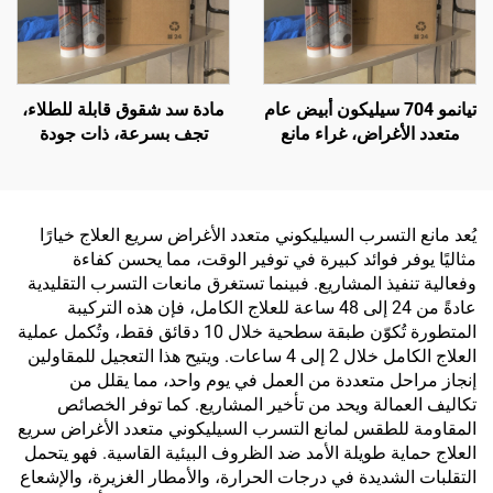
تيانمو 704 سيليكون أبيض عام
مادة سد شقوق قابلة للطلاء،
متعدد الأغراض، غراء مانع
تجف بسرعة، ذات جودة
للتسرب
شائعة في السوق، مانعة
للانكماش، سيليكا مُعدلة
يُعد مانع التسرب السيليكوني متعدد الأغراض سريع العلاج خيارًا
مثاليًا يوفر فوائد كبيرة في توفير الوقت، مما يحسن كفاءة
وفعالية تنفيذ المشاريع. فبينما تستغرق مانعات التسرب التقليدية
عادةً من 24 إلى 48 ساعة للعلاج الكامل، فإن هذه التركيبة
المتطورة تُكوّن طبقة سطحية خلال 10 دقائق فقط، وتُكمل عملية
العلاج الكامل خلال 2 إلى 4 ساعات. ويتيح هذا التعجيل للمقاولين
إنجاز مراحل متعددة من العمل في يوم واحد، مما يقلل من
تكاليف العمالة ويحد من تأخير المشاريع. كما توفر الخصائص
المقاومة للطقس لمانع التسرب السيليكوني متعدد الأغراض سريع
العلاج حماية طويلة الأمد ضد الظروف البيئية القاسية. فهو يتحمل
التقلبات الشديدة في درجات الحرارة، والأمطار الغزيرة، والإشعاع