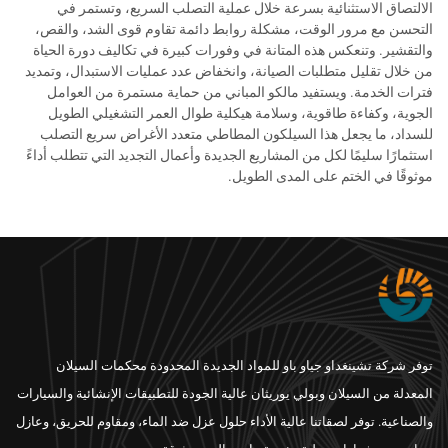
الالتصاق الاستثنائية بسرعة خلال عملية التصلب السريع، وتستمر في
التحسن مع مرور الوقت، مشكلة روابط دائمة تقاوم قوى الشد، والقص،
والتقشير. وتنعكس هذه المتانة في وفورات كبيرة في تكاليف دورة الحياة
من خلال تقليل متطلبات الصيانة، وانخفاض عدد عمليات الاستبدال، وتمديد
فترات الخدمة. ويستفيد مالكو المباني من حماية مستمرة من العوامل
الجوية، وكفاءة طاقوية، وسلامة هيكلية طوال العمر التشغيلي الطويل
للسداد، ما يجعل هذا السيلكون المطاطي متعدد الأغراض سريع التصلب
استثمارًا سليمًا لكل من المشاريع الجديدة وأعمال التجديد التي تتطلب أداءً
موثوقًا في الختم على المدى الطويل.
توفر شركة تشينغداو جياو باو للمواد الجديدة المحدودة محكمات السيلان
المعدلة من السيلان وبولي يوريثان عالية الجودة للتطبيقات الإنشائية والسيارات
والصناعية. توفر لصقاتنا عالية الأداء حلول عزل ضد الماء، ومقاوم للحريق، وعازل