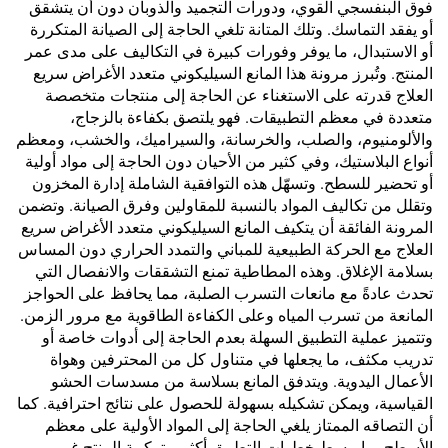
فوق البنفسجي القوي، ودورات التجميد والذوبان دون أن يتشقق
أو يفقد التماسك. وتلك المتانة تلغي الحاجة إلى الصيانة المتكررة
أو الاستبدال، ما يوفر وفورات كبيرة في التكاليف على مدى عمر
المنتج. وتُبرز مرونة هذا المانع السيليكوني متعدد الأغراض سريع
العلاج قدرته على الاستغناء عن الحاجة إلى منتجات متخصصة
متعددة في معظم التطبيقات. فهو يلتصق بكفاءة بالزجاج،
والألومنيوم، والصلب، والخرسانة، والسيراميك، والخشب، ومعظم
أنواع البلاستيك، وفي كثير من الأحيان دون الحاجة إلى مواد أولية
أو تحضير للسطح. وتسهّل هذه التوافقية الشاملة إدارة المخزون
وتقلل من تكاليف المواد بالنسبة للمقاولين وفرق الصيانة. وتضمن
المرونة الفائقة أن يتكيف المانع السيليكوني متعدد الأغراض سريع
العلاج مع الحركة الطبيعية للمباني والتمدد الحراري دون المساس
بسلامة الإغلاق. وهذه المطاطية تمنع التشققات والانفصال التي
تحدث عادةً مع مانعات التسرب الصلبة، مما يحافظ على الحواجز
المانعة من تسرب المياه وعلى الكفاءة الطاقوية مع مرور الزمن.
وتتميز عملية التطبيق السهلة بعدم الحاجة إلى أدوات خاصة أو
تدريب مكثف، ما يجعلها في متناول كل من المحترفين وهواة
الأعمال اليدوية. ويتدفق المانع بسلاسة من مسدسات الحشو
القياسية، ويمكن تشكيله بسهولة للحصول على نتائج احترافية. كما
أن التصاقه الممتاز يلغي الحاجة إلى المواد الأولية على معظم
الأسطح، ما يبسط خطوات التطبيق أكثر. وتركيبة المنتج غير