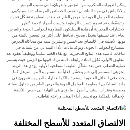
يمكن للدورات المتكررة من التجمير والذوبان، التي تسبب التوسع
والانكماش في مواد البناء، أن تضعف الخصائص المرنة لمادة السيليكون
المقاومة للعوامل الجوية والغرض العام. تمنع هذه المقاومة تشكّل فجوات
أو تشقّعات قد تسمح بتسرب الرطوبة وتسبب أضرار لاحقة. تُظهر
الاختبارات المخبرية أن مادة السيليكون المقاومة للعوامل الجوية والغرض
العام، عند تطبيقها بشكل صحيح، تحافظ على أكثر من تسعين بالمئة من
قوتها الأصلية في الالتصاق بعد خمس وعشرين سنة من محاكاة التعرض
المتسارع للعوامل الجوية. ويؤكد بيانات الأداء الميداني من تثبيتات في
مناخات قاسية هذه النتائج المخبرية، مع بقاء الختم سليماً ووظيفياً لعقود بعد
التطبيق الأولي. تُكوّن المادة رابطة دائمة تزداد قوتها مع الزمن حيث يستمر
عملية التصلب حتى بعد تشكّل الطبقة السطحية الأولية. يؤدي هذا الربط
الجزيئي المستمر إلى ختم يتحسّن فعلياً مع التسنن بدلاً من التترهل كما
يحدث في البدائل العضوية. يستفيد مالكو العقارات الذين يستثمرون في
مادة السيليكون المقاومة للعوامل الجوية والغرض العام من جداول صيانة
مخفضة وفترات استبدال أطول، ما يؤدي في النهاية إلى خفض التكلفة
الإجمالية للملكية مع تحسين أداء المبنى وراحته لقاطنيه.
الالتصاق المتعدد للأسطح المختلفة