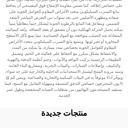
على خصائص إغلاقه. كما تضمن مقاومة الإشعاع فوق البنفسجي أن يحافظ
مانع التسرب السيليكوني متعدد الأغراض المقاوم للعوامل الجوية على
صفاته ومظهره الأصليين حتى بعد سنوات من التعرض المباشر لأشعة
الشمس. ويتفاعل هذا المانع بالرطوبة الجوية ليشكل ختماً مطاطياً متيناً
يمكنه تحمل الحركة الهيكلية دون أن يتشقق أو يفقد التصاقه. وتُعد كيميائيته
المتعادلة عند التصلب متوافقة مع المواد الحساسة، مما يمنع تآكل الأسطح
المجاورة أو تغير لونها. ويتمتع مانع التسرب السيليكوني متعدد الأغراض
المقاوم للعوامل الجوية بخصائص تمدد ممتازة، ما يمكنه من التمدد
والانضغاط بشكل متكرر مع الحفاظ على فعاليته في الختم. وتشمل
التطبيقات الرئيسية تركيب النوافذ والأبواب، وختم أنظمة التدفئة والتهوية
والتكييف، وإصلاحات السيارات، والبيئات البحرية، ومشاريع البناء العامة.
وتمتد مرونة المنتج ليشمل الاستخدامات الداخلية والخارجية على حد سواء،
ويوفّر أداءً موثوقاً به في البيئات السكنية والتجارية والصناعية. ويثمن الم 설
치يون المحترفون خصائص التدفق المتسقة وسهولة التعامل مع المنتج، فيما
يستفيد المستخدمون النهائيون من متطلبات الصيانة المنخفضة وطول عمر
الخدمة.
منتجات جديدة