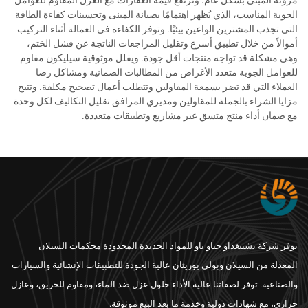
مرونة المبنى بشكل عام. وترتفع قيمة العقارات مع العزل المقاوم للعوامل
الجوية المناسب، الذي يُظهر اهتمامًا بصيانة المبنى وتحسينات كفاءة الطاقة
التي تجذب المشترين الواعين بيئيًا. وتوفر الكفاءة في العمالة أثناء التركيب
أموالاً من خلال تطبيق أسرع وتقليل المراجعات الناتجة عن فشل الختم،
وهي مشكلة قد تواجه منتجات أقل جودة. ويقلل موثوقية سيليكون مقاوم
للعوامل الجوية متعدد الأغراض من المطالبات الضمانية ومشاكل رضا
العملاء التي قد تضر بسمعة المقاولين وتتطلب أعمال تصحيح مكلفة. وتتيح
مزايا الشراء بالجملة للمقاولين ومديري المرافق تقليل التكاليف لكل وحدة
مع ضمان أداء منتج متسق عبر مشاريع وتطبيقات متعددة.
توفر شركة تشينغداو جياو باو للمواد الجديدة المحدودة محكمات السيلان
المعدلة من السيلان وبولي يوريثان عالية الجودة للتطبيقات الإنشائية والسيارات
والصناعية. توفر لصقاتنا عالية الأداء حلول عزل ضد الماء، ومقاوم للحريق، وعازل
حراري، مع شهادات دولية وخدمة ما بعد البيع موثوقة.