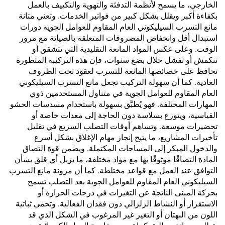
الخارجي، ما يسمح لأنظمة التدفئة والتهوية والتكييف بالعمل
بكفاءة أكبر ويقلل بشكل كبير من فواتير الخدمات. وتعني متانة
مانع التسرب السيليكوني العام المقاوم للعوامل الجوية دورات
استبدال أقل وانخفاض المصروفات المتعلقة بالصيانة مع مرور
الوقت. وعلى عكس المواد المانعة التقليدية التي تتشقق أو
تنكمش أو تفشل خلال بضع سنوات، فإن هذه التركيبة المتطورة
تحافظ على خصائصها المانعة للتسرب لعقود تحت الظروف
العادية. كما أن سهولة التركيب تجعل مانع التسرب السيليكوني
العام المقاوم للعوامل الجوية في متناول المستخدمين ذوي
المهارات المختلفة. فهو يُطبَّق بسهولة باستخدام مسدسات الحشو
القياسية، ويتوزع بسلاسة دون الحاجة إلى معدات خاصة أو
تحضيرات موسعة. وتساهم أوقات التصلب السريع في تقليل
تأخيرات المشاريع، ما يتيح إنجاز مهام الإغلاق بشكل أسرع
والدخول المبكر إلى المساحات المكتملة. ويضمن قوة التصاق
المادة التصاقًا موثوقًا بها مع مواد مختلفة، ما يزيل أي قلق بشأن
التوافق عند العمل مع قواعد مختلطة. كما أن مرونة مانع التسرب
السيليكوني العام المقاوم للعوامل الجوية بعد التصلب تسمح
بحركة المبنى الناتجة عن التغيرات في درجات الحرارة أو
الاستقرار أو النشاط الزلزالي دون فقدان الفعالية. وتحمي ثباتية
اللون من البهتان أو التغير غير المرغوب في الشكل الذي قد