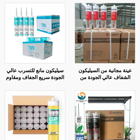
عينة مجانية من السيليكون
سيليكون مانع للتسرب عالي
الشفاف عالي الجودة من
الجودة سريع الجفاف ومقاوم
المصنع، لاصق OEM بجودة
للعوامل الجوية، لاصق
WACKER وبسعر رخيص
سيليكون محايد متعدد
للبناء
الأغراض 100% سيليكون