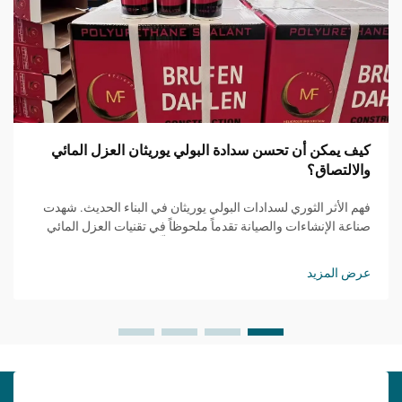
كيف يمكن أن تحسن سدادة البولي يوريثان العزل المائي
والالتصاق؟
فهم الأثر الثوري لسدادات البولي يوريثان في البناء الحديث. شهدت
صناعة الإنشاءات والصيانة تقدماً ملحوظاً في تقنيات العزل المائي
والالتصاق، حيث برز مانع التسرب PU كحلٍّ مغيّر للقواعد...
عرض المزيد