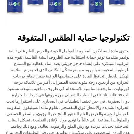
تكنولوجيا حماية الطقس المتفوقة
يحتوي مادة السيليكون المقاومة للعوامل الجوية والغرض العام على تقنية
بوليمر متقدمة توفر حماية استثنائية ضد الظروف البيئية القاسية. تقوم هذه
التركيبة المبتكرة على إنشاء حاجز جزيئي يصد الماء بفعالية مع السماح
للرطوبة المحبوسة بالهروب، ومنع تشكّل التكاثف الذي قد يعرض سلامة
الهيكل للخطر. تحافظ المادة على خصائصها الواقية ضمن نطاق درجات
الحرارة من أربعين درجة مئوية تحت الصفر إلى أكثر من ثلاثمائة درجة
فهرنهايت، ما يجعلها مناسبة للاستخدام في ظروف مناخية متنوعة. تستفيد
الت installations في القطب الشمالي من مرونتها في درجات الحرارة
دون الصفرية، في حين تعتمد التطبيقات في الصحارى على استقرارها تحت
الحرارة الشديدة والإشعاع فوق البنفسجي. تقاوم مادة السيليكون المقاومة
للعوامل الجوية والغرض العام التدهور الناتج عن التوزون، والمطر الحمضي،
والملوثات الصناعية التي غالباً ما تؤذي مواد الإغلاق التقليدية. تشكل البيئات
الساحلية تحديات فريدة مع رش الملح والرطوبة العالية، ومع ذلك تحافظ
هذه المادة المتخصصة على سلامتها ومظهرها حتى في التطبيقات البحرية. لا