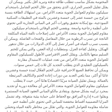
المختومة بشكل مناسب تتطلب طاقة تدفئة وتبريد أقل بكثير. ويمكن أن
يقلل تقليل الجسر الحراري، الذي يتحقق من خلال الختم الشامل باستخدام
سيليكون مقاوم للعوامل الجوية متعدد الأغراض، من استهلاك الطاقة بنسبة
تتراوح بين خمسة عشر إلى خمسة وعشرين بالمئة في التطبيقات السكنية
النموذجية، مع إمكانة تحقيق وفورات أكبر في المباني التجارية التي تحتوي
على أنظمة زجاجية واسعة. ويقضي الختم الوقائي باستخدام سيليكون
مقاوم للعوامل الجوية متعدد الأغراض على إصلاحات تالفة المياه المكلفة
الناتجة عن تسرب الرطوبة من خلال المفاصل والفتحات الفاشلة. ويمكن أن
يتسبب تسرب المياه في أضرار تصل إلى آلاف الدولارات من خلال تدهور
الهيكل، وتقليل كفاءة العزل، ومتطلبات إزالة العفن، والتي يمكن للختم
السليم منعها بالكامل. ويقلل العمر الافتراضي الأطول للسيليكون المقاوم
للعوامل الجوية متعدد الأغراض من تعدد عمليات الاستبدال مقارنة
بالسيليكون التقليدي الذي يتطلب التجديد كل ثلاث إلى خمس سنوات.
ويمكن أن تحافظ الصيغ الاحترافية على الختم الفعّال لمدة خمسة وعشرين
عامًا أو أكثر، مما يلغي العديد من دورات إعادة الختم والتكاليف المرتبطة
بالعمالة. ويمثل تقليل الصيانة مزيّدًا اقتصاديًا هامًا آخر، حيث لا يتطلب
سيليكون مقاوم للعوامل الجوية متعدد الأغراض أي معالجة دورية أو تجديد
بمجرد تركيبه بشكل صحيح. ويتفادى مالكو المباني العقود الصيانة المستمرة
ويقلوا عبء إدارة المرافق مع الحفاظ على حماية بيئية متفوقة. وقد تشمل
المزايا التضمينية أقساط مخفضة للمباني التي تحتوي على أنظمة ختم
شاملة مقاومة للعوامل الجوية، والتي تقلل من مخاطر تالفة المياه وتحسّن