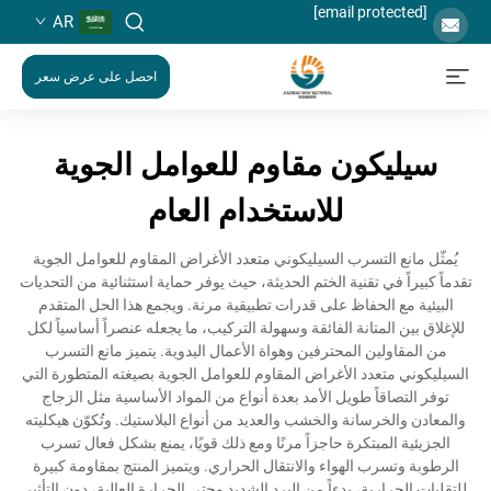
[email protected]
AR
احصل على عرض سعر
سيليكون مقاوم للعوامل الجوية
للاستخدام العام
يُمثّل مانع التسرب السيليكوني متعدد الأغراض المقاوم للعوامل الجوية
تقدماً كبيراً في تقنية الختم الحديثة، حيث يوفر حماية استثنائية من التحديات
البيئية مع الحفاظ على قدرات تطبيقية مرنة. ويجمع هذا الحل المتقدم
للإغلاق بين المتانة الفائقة وسهولة التركيب، ما يجعله عنصراً أساسياً لكل
من المقاولين المحترفين وهواة الأعمال اليدوية. يتميز مانع التسرب
السيليكوني متعدد الأغراض المقاوم للعوامل الجوية بصيغته المتطورة التي
توفر التصاقاً طويل الأمد بعدة أنواع من المواد الأساسية مثل الزجاج
والمعادن والخرسانة والخشب والعديد من أنواع البلاستيك. وتُكوّن هيكليته
الجزيئية المبتكرة حاجزاً مرنًا ومع ذلك قويًا، يمنع بشكل فعال تسرب
الرطوبة وتسرب الهواء والانتقال الحراري. ويتميز المنتج بمقاومة كبيرة
للتقلبات الحرارية، بدءاً من البرد الشديد وحتى الحرارة العالية، دون التأثير