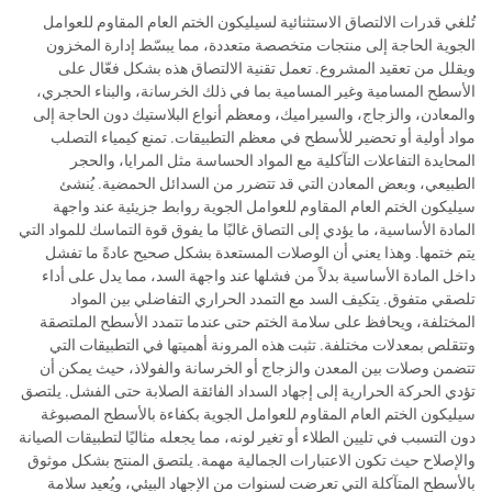
تُلغي قدرات الالتصاق الاستثنائية لسيليكون الختم العام المقاوم للعوامل
الجوية الحاجة إلى منتجات متخصصة متعددة، مما يبسّط إدارة المخزون
ويقلل من تعقيد المشروع. تعمل تقنية الالتصاق هذه بشكل فعّال على
الأسطح المسامية وغير المسامية بما في ذلك الخرسانة، والبناء الحجري،
والمعادن، والزجاج، والسيراميك، ومعظم أنواع البلاستيك دون الحاجة إلى
مواد أولية أو تحضير للأسطح في معظم التطبيقات. تمنع كيمياء التصلب
المحايدة التفاعلات التآكلية مع المواد الحساسة مثل المرايا، والحجر
الطبيعي، وبعض المعادن التي قد تتضرر من السدائل الحمضية. يُنشئ
سيليكون الختم العام المقاوم للعوامل الجوية روابط جزيئية عند واجهة
المادة الأساسية، ما يؤدي إلى التصاق غالبًا ما يفوق قوة التماسك للمواد التي
يتم ختمها. وهذا يعني أن الوصلات المستعدة بشكل صحيح عادةً ما تفشل
داخل المادة الأساسية بدلاً من فشلها عند واجهة السد، مما يدل على أداء
تلصقي متفوق. يتكيف السد مع التمدد الحراري التفاضلي بين المواد
المختلفة، ويحافظ على سلامة الختم حتى عندما تتمدد الأسطح الملتصقة
وتتقلص بمعدلات مختلفة. تثبت هذه المرونة أهميتها في التطبيقات التي
تتضمن وصلات بين المعدن والزجاج أو الخرسانة والفولاذ، حيث يمكن أن
تؤدي الحركة الحرارية إلى إجهاد السداد الفائقة الصلابة حتى الفشل. يلتصق
سيليكون الختم العام المقاوم للعوامل الجوية بكفاءة بالأسطح المصبوغة
دون التسبب في تليين الطلاء أو تغير لونه، مما يجعله مثاليًا لتطبيقات الصيانة
والإصلاح حيث تكون الاعتبارات الجمالية مهمة. يلتصق المنتج بشكل موثوق
بالأسطح المتآكلة التي تعرضت لسنوات من الإجهاد البيئي، ويُعيد سلامة