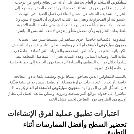
سيليكوني للاستخدام العام
يحافظ على أدائه عبر نطاق واسع من درجات
الحرارة، بدءًا من ظروف الشتاء شديدة البرودة تحت الصفر، ووصولًا إلى
الحرارة الشديدة الناتجة عن أعمال البناء في فصل الصيف في البيئات
الاستوائية أو الصحراوية. ويعني هذا الثبات الحراري أن المنتج لا يلين، ولا
ينسكب، ولا يصبح هشًّا مع تغير درجة الحرارة، وهي خاصية بالغة الأهمية
للتطبيقات الخارجية ولأي مفصل مُغلَق يتعرَّض لأشعة الشمس المباشرة.
المقاومة الكيميائية خاصيةٌ أخرى تساهم في تبسيط سير عمل الصيانة.
معجون سيليكوني للاستخدام العام
ويقاوم التحلل الناجم عن مواد التنظيف
الكيميائية الخفيفة، والأحماض المخففة، والقلويات التي تُصادَف عادةً في
بيئات البناء وصيانة المباني. وهذه المتانة تعني أن المفاصل المغلَّقة تبقى
سليمةً خلال دورات التنظيف والصيانة الروتينية دون الحاجة إلى حماية خاصة
أو إعادة إغلاق دورية.
بالنسبة للمقاولين الذين يحتاجون منتجًا يؤدي وظيفته بكفاءة دون معالجة
خاصة، أو تخزين عند درجات حرارة معتدلة، أو تطبيق ضمن نوافذ بيئية ضيِّقة،
فإن التحمُّل البيئي القوي لهذا
معجون سيليكوني للاستخدام العام
يُترجم ذلك
مباشرةً إلى جدولة مواقع أكثر بساطة ومرونة. ويمكن متابعة العمل في نطاق
أوسع من الظروف دون التعرّض لخطر فشل الختم.
اعتبارات تطبيق عملية لفرق الإنشاءات
تحضير السطح وأفضل الممارسات أثناء
التطبيق