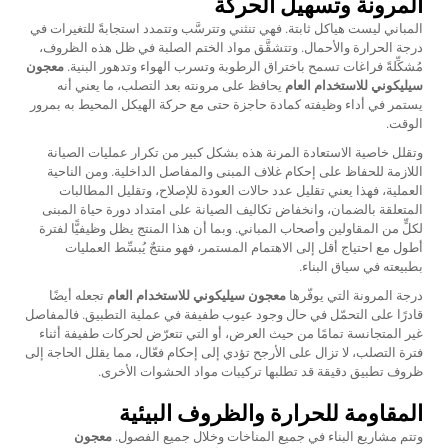
المرونة وتسهيل الحركة
المباني ليست هياكل ثابتة. فهي تنثني وتترسَّب وتتمدد استجابةً للتغيرات في
درجة الحرارة والأحمال. وتتشقَّق مواد الختم الصلبة في ظل هذه الظروف،
مُشكِّلةً فراغات تسمح باختراق الرطوبة وتسرب الهواء وتدهور البنية.
معجون
سيليكوني للاستخدام العام
يحافظ على مرونته بعد التصلب، ما يعني أنه
يستمر في أداء وظيفته كمادة حاجزة حتى مع حركة الهيكل المحيط به بمرور
الوقت.
وتقلل خاصية الاستعادة المرنة هذه بشكل كبير من تكرار عمليات الصيانة
اللازمة للحفاظ على إحكام غلاف المبنى والمفاصل الداخلية. ومن الناحية
العملية، فهذا يعني تقليل عدد حالات العودة للإصلاح، وتقليل المطالبات
المتعلقة بالضمان، وانخفاض تكاليف الصيانة على امتداد دورة حياة المبنى
لكلٍّ من المقاولين وأصحاب المباني. وبما أن هذا المنتج يظل وظيفيًّا لفترة
أطول مع احتياج أقل إلى الاهتمام المستمر، فهو منتجٌ يُبسِّط العمليات
بطبيعته في سياق البناء.
درجة المرونة التي يوفّرها
معجون سيليكوني للاستخدام العام
تجعله أيضًا
قادرًا على التحمّل في حال وجود عيوب طفيفة في عملية التطبيق. فالمفاصل
غير المتجانسة تمامًا من حيث العرض، أو التي تتعرّض لحركات طفيفة أثناء
فترة التصلب، لا تزال على الأرجح تؤدي إلى إحكام فعّال، مما يقلل الحاجة إلى
ظروف تطبيق دقيقة قد تطلبها تركيبات مواد الحشوات الأخرى.
المقاومة للحرارة والظروف البيئية
وتتم مشاريع البناء في جميع المناخات وخلال جميع الفصول.
معجون