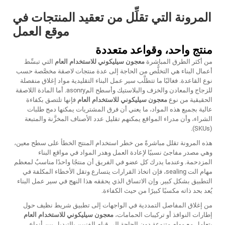
المرونة التي تقلِّل من تعقيد المنتجات في
موقع العمل
منتج واحد، وقواعد متعددة
من أكثر الطرق المباشرة
معجون سيليكوني للاستخدام العام
التي تبسِّط
أعمال البناء هي التخلُّص من الحاجة إلى عدة منتجات لاصقة مخصَّصة حسب
نوع القاعدة. فغالبًا ما تتطلَّب سير عمل البناء التقليدية مواد إغلاق منفصلة
للزجاج والمعادن والخزف والبلاستيك وأسطح المasonry. أما المادة اللاصقة
الحقيقية من نوع
معجون سيليكوني للاستخدام العام
فإنها تلتصق بكفاءة
عالية بجميع هذه المواد، ما يعني أن فرق المشتريات يمكنها دمج طلبات
الشراء، وأن مدراء المواقع يمكنهم تقليل عدد الأصناف المخزَّنة والمتبعة
(SKUs).
هذه المرونة تقلل مباشرةً من خطر استخدام المنتج الخطأ على سطح معين،
وهي مصدر مفاجئ نسبيًا لإعادة العمل وهدر المواد في مواقع البناء
المزدحمة. وعندما يدرك كل عضو في الفريق أن منتجًا واحدًا مناسبٌ لمعظم
مهام الت sealing، فإن اتخاذ القرارات يتسارع وتقل الأخطاء المكلفة في
التطبيق بشكل كبير. وإن الاتساق الذي يحققه هذا النهج في سير عمل البناء
يُعد بحد ذاته مكسبًا كبيرًا من حيث الكفاءة.
من إغلاق المفاصل التمددية في الواجهات إلى تطبيق شريط نظيف حول
إطارات النوافذ أو تركيبات الحمامات،
معجون سيليكوني للاستخدام العام
يتعامل مع مهام متنوعة دون الحاجة إلى قيام الفنيين بالتبديل بين أنواع