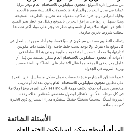
من منظور إدارة الموقع،
معجون سيليكوني للاستخدام العام
توفر مزايا
عملية في مجال التخزين والمناولة. فالكبسولات القياسية صغيرة الحجم
وقابلة للتراص، ولها فترة صلاحية معقولة عند تخزينها بالطريقة الصحيحة.
وهذا يسهل إدارتها في مرافق التخزين بالموقع ويقلل من خطر هدر المنتج
الناتج عن انتهاء صلاحيته أو تلفه، وهو خطر قد يؤثر على مواد أكثر تخصصًا
تتطلب شروط تخزين صارمة.
يتطلب التطبيق مسدس سيلكون قياسيًا فقط، وهو أداة موجودة بالفعل في
كل موقع بناء تقريبًا. ولا توجد نسب خلط خاصة، ولا أنظمة ذات مكونين
لإدارتها، ولا معدات تسخين أو تضخيم مطلوبة. ويعني هذا البساطة في
الأدوات أن
معجون سيليكوني للاستخدام العام
يمكن تطبيقه من قِبل أي
عامل مدرب في الموقع، مما يقلل الاعتماد على المُطبِّقين المتخصصين
ويزيد المرونة في الجدولة.
عندما تتضمَّن المشاريع عدة تخصصات تعمل بشكل متسلسل، فإن القدرة
على تطبيق
معجون سيليكوني للاستخدام العام
بدون معدات أو تدريب
متخصص يعني أنه يمكن تكليف مهمة الت sealing لأكثر الفرق توفرًا وملاءمةً
في كل مرحلة، بدلًا من الانتظار لوصول متخصص مُخصَّصٍ لذلك. وهذه
المرونة تُشكِّل تبسيطًا تشغيليًّا حقيقيًّا سيقدِّره مدراء المشاريع ذوي الخبرة
كقيمة مضافة.
الأسئلة الشائعة
إلى أي أسطح يمكن لسيليكون الختم العام