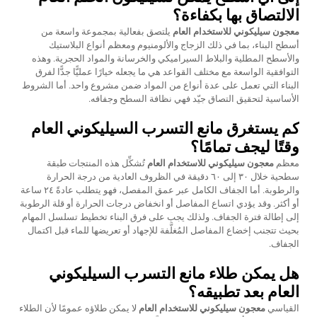
الالتصاق بها بكفاءة؟
معجون سيليكوني للاستخدام العام
يلتصق بفعالية بمجموعة واسعة من
أسطح البناء، بما في ذلك الزجاج والألومنيوم ومعظم أنواع البلاستيك
والأسطح المطلية والبلاط السيراميكي والخرسانة والمواد الحجرية. وهذه
التوافقية الواسعة مع مختلف القواعد هي ما يجعله خيارًا عمليًّا جدًّا لفرق
البناء التي تعمل على عدة أنواع من المواد ضمن مشروع واحد. أما الشروط
الأساسية لتحقيق التصاق جيّد فهي نظافة السطح وجفافه.
كم يستغرق مانع التسرب السيليكوني العام
وقتًا ليجف تمامًا؟
معظم
معجون سيليكوني للاستخدام العام
تُشكِّل هذه المنتجات طبقة
سطحية خلال ٣٠ إلى ٦٠ دقيقة في الظروف العادية من درجة الحرارة
والرطوبة. أما الجفاف الكامل عبر عمق المفصل، فهو يتطلب عادةً ٢٤ ساعة
أو أكثر. وقد يؤدي اتساع المفاصل أو انخفاض درجات الحرارة أو قلة الرطوبة
إلى إطالة فترة الجفاف. ولذلك يجب على فرق البناء تخطيط تسلسل المهام
بحيث تتجنب إخضاع المفاصل المُغلَّفة للإجهاد أو تعريضها للماء قبل اكتمال
الجفاف.
هل يمكن طلاء مانع التسرب السيليكوني
العام بعد تطبيقه؟
القياسي
معجون سيليكوني للاستخدام العام
لا يمكن طلاؤه عمومًا لأن الطلاء