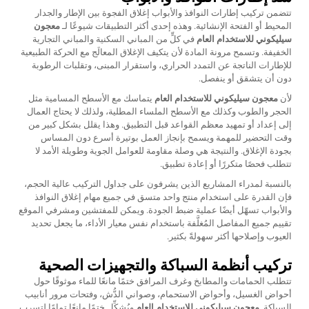
تتضمن تركيب إطارات النوافذ والأبواب إغلاق الفجوة بين الإطار والجدار
المحيط أو الفتحة الإنشائية. وهذه إحدى أكثر التطبيقات شيوعًا لـ
معجون
سيليكوني للاستخدام العام
في كلٍّ من المباني السكنية والمباني التجارية
الخفيفة. وتسمح مرونة المادة لأن يتكيف الإغلاق المعالَج مع الحركة الطبيعية
للإطارات الناتجة عن التمدد الحراري، واستقرار المبنى، وتقلبات الرطوبة
دون أن يتشقق أو ينفصل.
لأن
معجون سيليكوني للاستخدام العام
يتماسك مع الأسطح المسامية مثل
الحجر والطوب وكذلك مع الأسطح الملساء المطلية، ولذلك لا يحتاج العمال
إلى إعداد أو تمهيد معظم القواعد قبل التطبيق. وهذا يقلل بشكل كبير من
وقت التحضير للمهمة ويسمح بإنجاز العمل بوتيرة أسرع دون المساس
بجودة الإغلاق. والنتيجة هي وصلة مقاومة للعوامل الجوية وطويلة الأمد لا
تتطلب فحصًا متكررًا أو إعادة تطبيق.
بالنسبة لمدراء المشاريع الذين يشرفون على جداول التركيب عالية الحجم،
فإن القدرة على استخدام منتج واحد متسق في جميع مهام إغلاق النوافذ
والأبواب تسهّل أيضًا عملية ضبط الجودة. ويمكن للمفتشين ومشرفي الموقع
تقييم جميع المفاصل المُغلَّفة باستخدام نفس معيار الأداء، ما يجعل تحديد
العيوب وإصلاحها أكثر سهولةً بكثير.
تركيب أنظمة السباكة والتجهيزات الصحية
تتطلب الحمامات والمطابخ وغرف المرافق ختمًا مانعًا للماء موثوقًا حول
أحواض الغسيل، وأحواض الاستحمام، وصواني الدُّش، وفتحات مرور أنابيب
السباكة.
معجون سيليكوني للاستخدام العام
ويُشكِّل ختمًا مانعًا تمامًا لتسرب