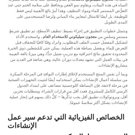
المياه في هذه البيئات، ويقاوم نمو العفن ويحافظ على سلامة الختم حتى عند
التعرُّض المستمر للماء ومواد التنظيف. وهذا أمرٌ بالغ الأهمية ليس فقط
للوظيفة، بل أيضًا للامتثال لمعايير بناء المباني ولرضا المستخدمين على
المدى الطويل.
وتتمثل خطوات التطبيق في إجراء بسيط: تنظيف الأسطح، ثم تطبيق شريطٍ
مستمرٍ وسلسٍ من
معجون سيليكوني للاستخدام العام
، واستخدم الأداة
لتشكيل المفصل حسب الملف المطلوب، واترك وقتًا كافيًا للتجفاف قبل
التعرض للماء. وبفضل بساطة هذه العملية، يمكن حتى للمُشغلين ذوي الخبرة
المحدودة تحقيق نتائج احترافية مع تدريبٍ ضئيل جدًّا، وهي ميزةٌ بالغة القيمة
في بيئات العمل التي تشهد معدلات دوران عالية، وهي شائعة في العديد من
مشاريع الإنشاءات.
وبما أن نفس المنتج المستخدم لإغلاق إطارات النوافذ في المرحلة المبكرة
من سلسلة أعمال الإنشاءات يمكن استخدامه أيضًا لتثبيت التجهيزات الصحية
في مرحلة لاحقة، فإن البساطة اللوجستية تتضاعف على امتداد الجدول
الزمني الكامل للمشروع. فعدد أقل من قرارات الشراء، ومتطلبات تخزين
أقل، وبروتوكولات تطبيق أقل يجب تذكُّرها — كلُّ ذلك يسهم في إنجاز عملية
الإنشاءات بشكل أكثر سلاسةً عمومًا.
الخصائص الفيزيائية التي تدعم سير عمل
الإنشاءات