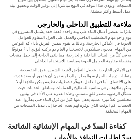
المنتجات. ويؤدي هذا التوحّد في النهج مباشرةً إلى توفير الوقت وتحقيق بيئة
عمل أبسط وأكثر تنظيمًا.
ملاءمة للتطبيق الداخلي والخارجي
نادرًا ما تقتصر أعمال البناء على بيئة واحدة فقط. فقد يشمل المشروع في
يومٍ واحدٍ مهام التشطيب الداخلي والعمل على العزل المقاوم للعوامل
الجوية في الأماكن الخارجية، وغالبًا ما يقوم بنفس الفريق بأداء كلا النوعين
من المهام.
معجون سيليكوني للاستخدام العام
تم تركيبه ليؤدي أداءً موثوقًا
به في كلٍّ من البيئات الداخلية والخارجية، مما يلغي الحاجة إلى حمل منتجات
منفصلة مقاومة للعوامل الجوية ومناسبة للاستخدام الداخلي.
في الأماكن الخارجية، يتحمل التعرُّض لأشعة الشمس فوق البنفسجية،
وتقلبات درجات الحرارة، والمطر، والرطوبة دون أن يتدهور أو يفقد قدرته
على الالتصاق. أما في الداخل، فيوفِّر تشطيبات نظيفة يمكن طلاؤها أو لا
يمكن طلاؤها، وهي مناسبة للمطابخ والحمامات ومناطق الخدمات حيث
تشكِّل الرطوبة مصدر قلقٍ مستمرٍ. وهذه القدرة على الأداء في بيئتين
مختلفتين تُعدُّ ميزة عملية يغفل عنها كثيرٌ من فرق البناء حتى يقدِّروا، عند
الحساب، كم الوقت الذي توفره لهم بعدم الحاجة إلى تبديل المنتجات بين
المهام المختلفة.
كفاءة السدّ في المهام الإنشائية الشائعة
سدّ إطارات النوافذ والأبواب