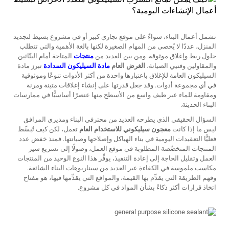
تشمل أعمال البناء، سواءً على موقع تجاري كبير أو في مشروع بسيط لتجديد
المنزل، عددًا لا يُحصى من المهام الصغيرة لكنها بالغة الأهمية والتي تتطلب
حلول ربط وإغلاق موثوقة. ومن بين العديد من
منتجات
المتاحة أمام البنّائين
والمقاولين وفنيي الصيانة،
الغرض العام
مادة السيليكون السدادة
تبرز مادة
السيليكون العامة للإغلاق باعتبارها واحدة من أكثر الأدوات تنوعًا وموثوقية
في أي مجموعة أدوات. وقد جعل قدرتها على إنشاء إغلاقات متينة ومرنة
ومقاومة للماء عبر طيف واسع من الأسطح منها عنصرًا أساسيًّا في ممارسات
البناء الحديثة.
السؤال الحقيقي الذي يطرحه العديد من محترفي البناء ومديري المرافق
ليس ما إذا كانت
معجون سيليكوني للاستخدام العام
تعمل، لكن كيف تُبسِّط
فعليًّا التعقيدات اليومية في بناء الهياكل وإصلاحها وصيانتها. فمنذ خفض عدد
المنتجات المتخصِّصة المطلوبة في موقع العمل، وصولًا إلى تسريع سير
العمل وتقليل الحاجة إلى إعادة التنفيذ، يوفِّر هذا النوع الوحيد من المنتجات
مكاسب ملموسة في الكفاءة عبر العديد من سيناريوهات البناء الشائعة.
وفهم الطريقة التي يقدِّم بها القيمة، والمواقع التي يقدِّمها فيها، هو مفتاح
اتخاذ قرارات أكثر ذكاءً بشأن المواد في كل مشروع.