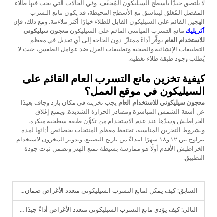
لا يلتصق جيدًا بأسطح السيليكون المُجفَّف. وفي الحالات التي يجب فيها طلاء
المفصل المُغلَق ليتناسق مع الأسطح المحيطة، قد يكون مانع التسرب
الهجين القائم على السيليكون القابل للطلاء خيارًا أكثر ملاءمة. ومع ذلك، فإن
أكريليك
مانع التسرب القياسي القائم على السيليكون
معجون سيليكوني
للاستخدام العام
يوفِّر أداءً ممتازًا دون الحاجة إلى أي تعديل في معظم
التطبيقات الإنشائية والصحية وتطبيقات العزل ضد عوامل الطقس، حيث لا
يُطلب وجود طبقة طلاء تغطيه.
كيفية تخزين مانع التسرب العام القائم على
السيليكون في موقع العمل؟
معجون سيليكوني للاستخدام العام
يجب تخزينه في مكان بارد وجاف بعيدًا
عن أشعة الشمس المباشرة ومصادر الحرارة الشديدة. ويمنع إغلاق
الخراطيش وسدّها عند عدم الاستخدام من تكوُّن طبقة سطحية مبكرة.
وبشروط التخزين المناسبة، تحتفظ معظم المنتجات بخصائص أدائها لمدة
تتراوح بين ١٢ و١٨ شهرًا ابتداءً من تاريخ التصنيع. وتدوير المخزون لاستخدام
الخراطيش الأقدم أولًا هو ممارسة بسيطة تمنع الهدر وتضمن ثبات جودة
التطبيق.
السابق:
كيف يمكن لمانع التسرب السيليكوني متعدد الأغراض ضمان مقاومة تسرب المياه على المدى الطويل؟
التالي:
كيف يؤدي مانع التسرب السيليكوني متعدد الأغراض أداءً جيدًا على مختلف المواد الأساسية؟