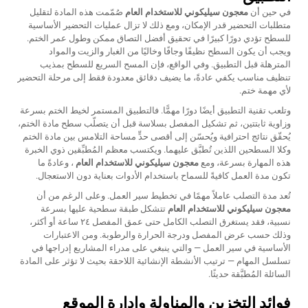
في حين أن
معجون سيليكوني للاستخدام العام
صُمّمت هذه المادة لتقليل
متطلبات التحضير قدر الإمكان، ومع ذلك لا تزال عمليات التحضير الأساسية
للسطح تؤدي دورًا كبيرًا في تحقيق أفضل التصاق ممكن وطول عمر الختم.
ويجب أن يكون السطح نظيفًا وجافًا وخاليًا من الغبار والزيت والمواد
المترهلة قبل التطبيق. وفي الواقع، فإن المسح السريع للسطح بمذيب
تنظيف مناسب يكفي عادةً، ما يضيف دقائق معدودة فقط إلى مرحلة التحضير
لأي مهمة ختم.
وتلعب تقنية التطبيق أيضًا دورًا مهمًّا. فالتطبيق المستمر لخيط الختم بسرعة
وزاوية ثابتتين، ثم تشكيل المفصل بسلاسة قبل أن يتصلّب سطح مادة الختم،
يُحقّق نتائج احترافية ويُحسّن إلى أقصى حدٍّ مساحة التلامس بين مادة الختم
وكلا السطحين اللذين تُطبَّق عليهما. ويكتسب معظم المُطبِّقين ذوي الخبرة
هذه المهارة بسرعة، ومع
معجون سيليكوني للاستخدام العام
، وعادةً ما
تكون مدة العمل كافيةً للسماح باستخدام الأدوات بعناية دون الاستعجال.
تُعد مدة التصلب عاملاً مهمًا في تخطيط سير العمل. وعلى الرغم من أن
معجون سيليكوني للاستخدام العام
تتشكل طبقة سطحية عليها بسرعة
نسبية، فقد يستغرق التصلب الكامل حتى عمق المفصل ٢٤ ساعة أو أكثر،
وذلك حسب عرض المفصل ودرجة الحرارة والرطوبة. ومن الاعتبارات
الأساسية في سير العمل — والتي ينبغي على مدراء المشاريع إدراجها في
تسلسل المهام — ترتيب الأنشطة الإنشائية اللاحقة بحيث لا تؤثر على المادة
السائلة المُطبَّقة حديثًا.
فوائد التخزين والمناولة وإدارة الموقع