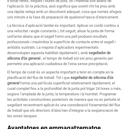
d’estar netes, seques i lliures de pols, oli i material solt abans de
l’aplicació. En la pràctica, això significa que sovint n’hi ha prou amb
una ràpida neteja amb un dissolvent adequat, cosa que només afegeix
uns minuts a la fase de preparació de qualsevol tasca d’etancament.
La tècnica d’aplicació també és important. Aplicar un cordó continu a
una velocitat i angle constants i, tot seguit, alisar la junta de forma
uniforme abans que el segell formi una pell produeix resultats
professionals i maximitza la superfície de contacte entre el segell i
ambdós sustrats. La majoria d’aplicadors experimentats
desenvolupen aquesta habilitat ràpidament i, amb
segellador de
silicona d'ús general
, el temps de treball sol ser prou generós per
permetre una aplicació cuidadosa de l’eina sense precipitació.
El temps de curat és un aspecte important a tenir en compte en la
planificació del flux de treball. Tot i que
segellador de silicona d'ús
general
forma una pel·lícula superficial relativament ràpidament, el
curat complet fins a la profunditat de la junta pot trigar 24 hores o més,
segons l’amplada de la junta, la temperatura i la humitat. Programar
les activitats constructives posteriors de manera que no es pertorbi el
segellant recientment aplicat és una consideració fonamental del flux
de treball que els directors d’obra han d’integrar a la seqüenciació de
les seves tasques.
Avantatges en emmagatzematge,