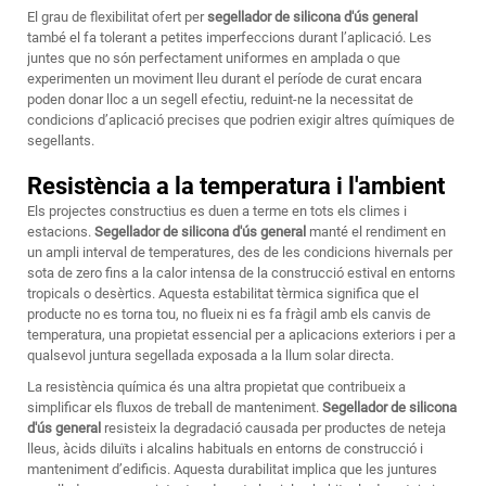
El grau de flexibilitat ofert per
segellador de silicona d'ús general
també el fa tolerant a petites imperfeccions durant l’aplicació. Les
juntes que no són perfectament uniformes en amplada o que
experimenten un moviment lleu durant el període de curat encara
poden donar lloc a un segell efectiu, reduint-ne la necessitat de
condicions d’aplicació precises que podrien exigir altres químiques de
segellants.
Resistència a la temperatura i l'ambient
Els projectes constructius es duen a terme en tots els climes i
estacions.
Segellador de silicona d'ús general
manté el rendiment en
un ampli interval de temperatures, des de les condicions hivernals per
sota de zero fins a la calor intensa de la construcció estival en entorns
tropicals o desèrtics. Aquesta estabilitat tèrmica significa que el
producte no es torna tou, no flueix ni es fa fràgil amb els canvis de
temperatura, una propietat essencial per a aplicacions exteriors i per a
qualsevol juntura segellada exposada a la llum solar directa.
La resistència química és una altra propietat que contribueix a
simplificar els fluxos de treball de manteniment.
Segellador de silicona
d'ús general
resisteix la degradació causada per productes de neteja
lleus, àcids diluïts i alcalins habituals en entorns de construcció i
manteniment d’edificis. Aquesta durabilitat implica que les juntures