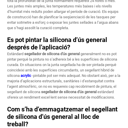
tota la profunditat de la junta normalment requereix 24 hores o més.
Les juntes més amples, les temperatures més baixes i els nivells
d’humitat més reduïts poden allargar el període de curació. Els equips
de construcció han de planificar la seqüenciació de les tasques per
evitar sotmetre a esforç o exposar les juntes sellades a l’aigua abans
que s’hagi assolit la curació completa.
Es pot pintar la silicona d’ús general
després de l’aplicació?
Estàndard
segellador de silicona d'ús general
generalment no es pot
pintar perquè la pintura no s’adhereix bé a les superfícies de silicona
curada. En situacions on la junta segellada ha de ser pintada perquè
coincideixi amb les superfícies circumdants, un segellant híbrid de
silicona
acrylic
-pintable pot ser més adequat. No obstant això, per a la
majoria d’aplicacions estructurals, sanitàries i d’estanquitat contra
l’agent atmosfèric, on no es requereix cap recobriment de pintura, el
segellant de silicona
segellador de silicona d'ús general
estàndard
ofereix un rendiment excel·lent sense necessitat de modificacions.
Com s’ha d’emmagatzemar el segellant
de silicona d’ús general al lloc de
treball?