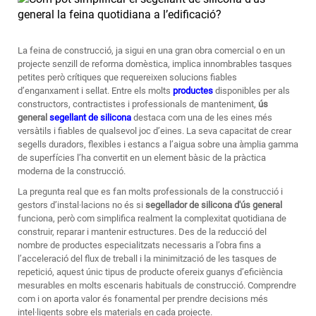
La feina de construcció, ja sigui en una gran obra comercial o en un
projecte senzill de reforma domèstica, implica innombrables tasques
petites però crítiques que requereixen solucions fiables
d’enganxament i sellat. Entre els molts
productes
disponibles per als
constructors, contractistes i professionals de manteniment,
ús
general
segellant de silicona
destaca com una de les eines més
versàtils i fiables de qualsevol joc d’eines. La seva capacitat de crear
segells duradors, flexibles i estancs a l’aigua sobre una àmplia gamma
de superfícies l’ha convertit en un element bàsic de la pràctica
moderna de la construcció.
La pregunta real que es fan molts professionals de la construcció i
gestors d’instal·lacions no és si
segellador de silicona d'ús general
funciona, però com simplifica realment la complexitat quotidiana de
construir, reparar i mantenir estructures. Des de la reducció del
nombre de productes especialitzats necessaris a l’obra fins a
l’acceleració del flux de treball i la minimització de les tasques de
repetició, aquest únic tipus de producte ofereix guanys d’eficiència
mesurables en molts escenaris habituals de construcció. Comprendre
com i on aporta valor és fonamental per prendre decisions més
intel·ligents sobre els materials en cada projecte.