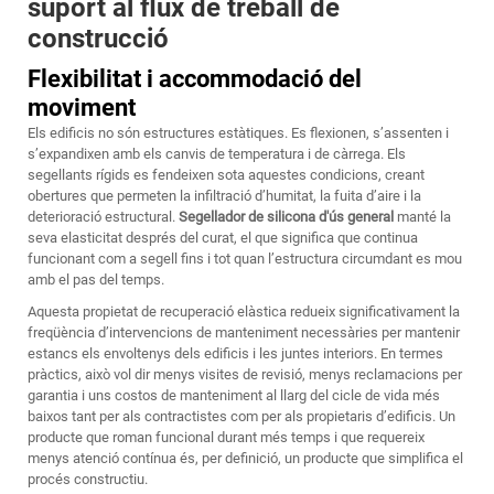
suport al flux de treball de
construcció
Flexibilitat i accommodació del
moviment
Els edificis no són estructures estàtiques. Es flexionen, s’assenten i
s’expandixen amb els canvis de temperatura i de càrrega. Els
segellants rígids es fendeixen sota aquestes condicions, creant
obertures que permeten la infiltració d’humitat, la fuita d’aire i la
deterioració estructural.
Segellador de silicona d'ús general
manté la
seva elasticitat després del curat, el que significa que continua
funcionant com a segell fins i tot quan l’estructura circumdant es mou
amb el pas del temps.
Aquesta propietat de recuperació elàstica redueix significativament la
freqüència d’intervencions de manteniment necessàries per mantenir
estancs els envoltenys dels edificis i les juntes interiors. En termes
pràctics, això vol dir menys visites de revisió, menys reclamacions per
garantia i uns costos de manteniment al llarg del cicle de vida més
baixos tant per als contractistes com per als propietaris d’edificis. Un
producte que roman funcional durant més temps i que requereix
menys atenció contínua és, per definició, un producte que simplifica el
procés constructiu.