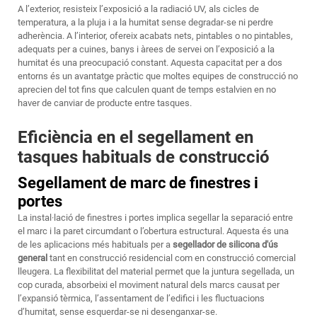
A l’exterior, resisteix l’exposició a la radiació UV, als cicles de
temperatura, a la pluja i a la humitat sense degradar-se ni perdre
adherència. A l’interior, ofereix acabats nets, pintables o no pintables,
adequats per a cuines, banys i àrees de servei on l’exposició a la
humitat és una preocupació constant. Aquesta capacitat per a dos
entorns és un avantatge pràctic que moltes equipes de construcció no
aprecien del tot fins que calculen quant de temps estalvien en no
haver de canviar de producte entre tasques.
Eficiència en el segellament en
tasques habituals de construcció
Segellament de marc de finestres i
portes
La instal·lació de finestres i portes implica segellar la separació entre
el marc i la paret circumdant o l’obertura estructural. Aquesta és una
de les aplicacions més habituals per a
segellador de silicona d'ús
general
tant en construcció residencial com en construcció comercial
lleugera. La flexibilitat del material permet que la juntura segellada, un
cop curada, absorbeixi el moviment natural dels marcs causat per
l’expansió tèrmica, l’assentament de l’edifici i les fluctuacions
d’humitat, sense esquerdar-se ni desenganxar-se.