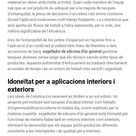
material en obres amb molta activitat. Quan cada membre de l’equip
sap que un sol producte és adequat per a la majoria de tasques
d’estanquitat, la presa de decisions s’accelera i els errors costosos
durant l’aplicació esdevenen molt menys freqüents. La coherència que
això aporta als fluxos de treball a l’obra representa, per si sola, una
millora significativa de l’eficiència.
Des de l’estanquitat de les juntes d’expansió en façanes fins a
l’aplicació d’un cordó net al voltant dels marc de finestres o dels
accessoris de bany,
segellador de silicona d'ús general
gestiona
tasques diverses sense exigir que els tècnics canvïin entre tipus de
productes. Aquesta uniformitat d’enfocament es tradueix directament
en estalvi de temps i en un entorn de treball més senzill i organitzat.
Idoneïtat per a aplicacions interiors i
exteriors
Les obres de construcció rarament es limiten a un sol entorn. Un
projecte pot incloure tant tasques d’acabat interior com treballs
d’impermeabilització exterior el mateix dia, sovint realitzats per la
mateixa cuadrilla.
segellador de silicona d'ús general
està formulat per
funcionar de manera fiable tant en entorns interiors com exteriors,
eliminant la necessitat que els equips portin productes diferents
resistents a les intempèries i de qualitat per a interiors.