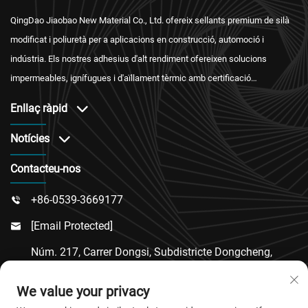
QingDao Jiaobao New Material Co., Ltd. ofereix sellants premium de silà
modificat i poliuretà per a aplicacions en construcció, automoció i
indústria. Els nostres adhesius d'alt rendiment ofereixen solucions
impermeables, ignífugues i d'aïllament tèrmic amb certificació
internacional i un servei postvenda fiable.
Enllaç ràpid
Notícies
Contacteu-nos
+86-0539-3669177

[email Protected]

Núm. 217, Carrer Dongsi, Subdistricte Dongcheng,
Comtat De Linqu, Ciutat De Weifang, Província De

We value your privacy
Shandong