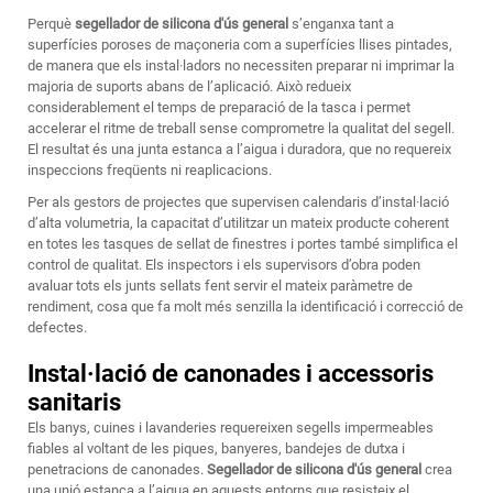
Perquè
segellador de silicona d'ús general
s’enganxa tant a
superfícies poroses de maçoneria com a superfícies llises pintades,
de manera que els instal·ladors no necessiten preparar ni imprimar la
majoria de suports abans de l’aplicació. Això redueix
considerablement el temps de preparació de la tasca i permet
accelerar el ritme de treball sense comprometre la qualitat del segell.
El resultat és una junta estanca a l’aigua i duradora, que no requereix
inspeccions freqüents ni reaplicacions.
Per als gestors de projectes que supervisen calendaris d’instal·lació
d’alta volumetria, la capacitat d’utilitzar un mateix producte coherent
en totes les tasques de sellat de finestres i portes també simplifica el
control de qualitat. Els inspectors i els supervisors d’obra poden
avaluar tots els junts sellats fent servir el mateix paràmetre de
rendiment, cosa que fa molt més senzilla la identificació i correcció de
defectes.
Instal·lació de canonades i accessoris
sanitaris
Els banys, cuines i lavanderies requereixen segells impermeables
fiables al voltant de les piques, banyeres, bandejes de dutxa i
penetracions de canonades.
Segellador de silicona d'ús general
crea
una unió estanca a l’aigua en aquests entorns que resisteix el