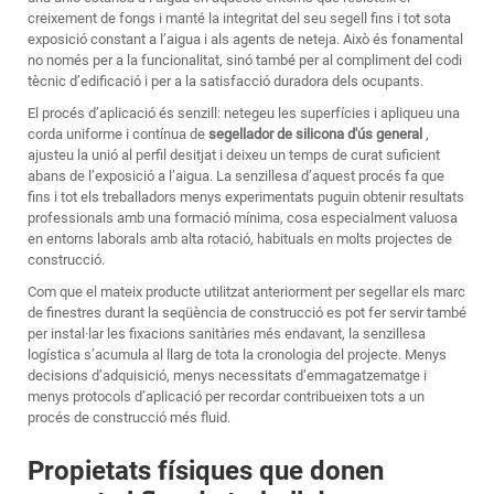
creixement de fongs i manté la integritat del seu segell fins i tot sota
exposició constant a l’aigua i als agents de neteja. Això és fonamental
no només per a la funcionalitat, sinó també per al compliment del codi
tècnic d’edificació i per a la satisfacció duradora dels ocupants.
El procés d’aplicació és senzill: netegeu les superfícies i apliqueu una
corda uniforme i contínua de
segellador de silicona d'ús general
,
ajusteu la unió al perfil desitjat i deixeu un temps de curat suficient
abans de l’exposició a l’aigua. La senzillesa d’aquest procés fa que
fins i tot els treballadors menys experimentats puguin obtenir resultats
professionals amb una formació mínima, cosa especialment valuosa
en entorns laborals amb alta rotació, habituals en molts projectes de
construcció.
Com que el mateix producte utilitzat anteriorment per segellar els marc
de finestres durant la seqüència de construcció es pot fer servir també
per instal·lar les fixacions sanitàries més endavant, la senzillesa
logística s’acumula al llarg de tota la cronologia del projecte. Menys
decisions d’adquisició, menys necessitats d’emmagatzematge i
menys protocols d’aplicació per recordar contribueixen tots a un
procés de construcció més fluid.
Propietats físiques que donen