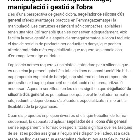
manipulació i gestió a l’obra
Des d’una perspectiva de gestió d’obra,
segellador de silicona d'ús
general
ofereix avantatges pràctics en l’emmagatzematge i la
manipulació. Les cartutxes estàndard són compactes, apilables i
tenen una vida útil raonable quan es conserven adequadament. Això
facilita la seva gestió als espais d’emmagatzematge a l’obra i redueix
el risc de residus de producte per caducitat o danys, que podrien
afectar materials més especialitzats que requereixen condicions
d’emmagatzematge estrictes.
L'aplicació només requereix una pistola estàndard per a silicona, que
és una eina ja present gairebé a tots els llocs de construcció. No hi ha
cap proporció especial de barrejat, cap sistema de dos components
per gestionar i cap equipament de calefacció ni de pressurització
necessari. Aquesta senzillesa en les eines significa que
segellador de
silicona d'ús general
es pot aplicar per qualsevol treballador format in
situ, reduint la dependència d’aplicadors especialitzats i millorant la
flexibilitat de la programació.
Quan els projectes impliquen diversos oficis que treballen de forma
seqüencial, la capacitat d’aplicar
segellador de silicona d'ús general
sense equipament ni formació especialitzats significa que les tasques
de sellat es poden assignar a l’equip més disponible i adequat a cada
etapa, en lloc d’esperar un especialista dedicat. Aquesta flexibilitat és