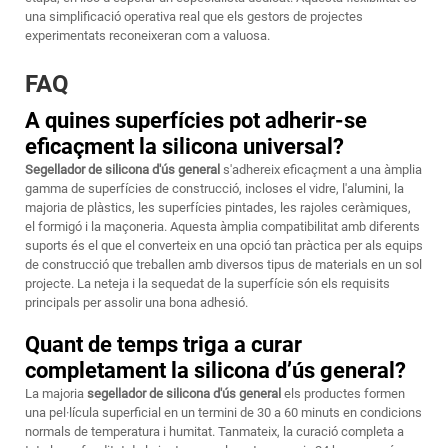
una simplificació operativa real que els gestors de projectes
experimentats reconeixeran com a valuosa.
FAQ
A quines superfícies pot adherir-se
eficaçment la silicona universal?
Segellador de silicona d'ús general
s'adhereix eficaçment a una àmplia
gamma de superfícies de construcció, incloses el vidre, l'alumini, la
majoria de plàstics, les superfícies pintades, les rajoles ceràmiques,
el formigó i la maçoneria. Aquesta àmplia compatibilitat amb diferents
suports és el que el converteix en una opció tan pràctica per als equips
de construcció que treballen amb diversos tipus de materials en un sol
projecte. La neteja i la sequedat de la superfície són els requisits
principals per assolir una bona adhesió.
Quant de temps triga a curar
completament la silicona d’ús general?
La majoria
segellador de silicona d'ús general
els productes formen
una pel·lícula superficial en un termini de 30 a 60 minuts en condicions
normals de temperatura i humitat. Tanmateix, la curació completa a