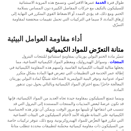
طوال فترة
الخدمة
عمرها الافتراضي. وتسمح هذه المرونة الاستثنائية
للسيليكون بالتكيف مع حركات المفاصل الكبيرة دون المساس بسلامة
الختم. ومع ذلك، قد يؤدي التمدد أو الانضغاط القوي المتكرر في النهاية إلى
إرهاق المادة، لا سيما في التركيبات التي تحمل تقييمات منخفضة لمقاومة
التمزّق.
أداء مقاومة العوامل البيئية
متانة التعرّض للمواد الكيميائية
تتميّز مادة الختم البولي يوريثان بمقاومةٍ استثنائيةٍ لمُنتجات البترول
المنتجات
، وسوائل الهيدروليك، ومعظم المواد الكيميائية الصناعية، مما
يجعلها مثالية للبيئات الكيميائية القاسية. وتُسهم هذه المقاومة الكيميائية في
إطالة عمر الخدمة في التطبيقات التي تتعرض فيها المادة بشكلٍ متكرر
لمواد عدوانية. وتوفر البنية البوليمرية المتداخلة شبكيًّا لمادة البولي يوريثان
المعالَجة حاجزًا يمنع اختراق المواد الكيميائية وبالتالي يحول دون تدهور
المادة.
وبينما تتمتع السيليكون بمقاومة جيدة تجاه العديد من المواد الكيميائية، فإنها
قد تكون عرضةً لبعض المذيبات والمنتجات المستندة إلى البترول التي قد
تتسبب في انتفاخها أو تليينها مع مرور الوقت. ويمكن أن تؤثر هذه الحساسية
الكيميائية على المتانة طويلة الأمد لأختام السيليكون في البيئات الصناعية
التي تتكرر فيها التعرُّض للمواد الهيدروكربونية. ومع ذلك، تتوفر تركيبات خاصة
من السيليكون ذات مقاومة كيميائية محسَّنة لتطبيقات محددة تتطلب متانةً