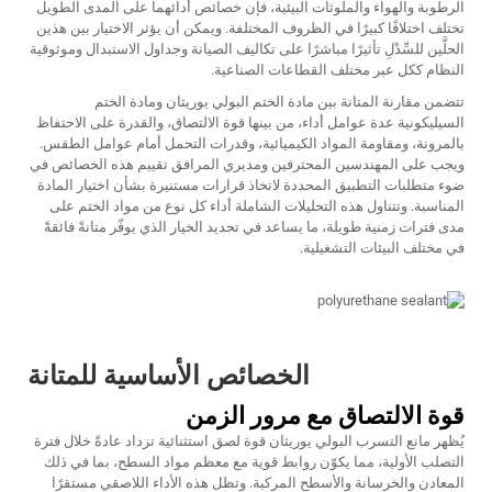
الرطوبة والهواء والملوثات البيئية، فإن خصائص أدائهما على المدى الطويل
تختلف اختلافًا كبيرًا في الظروف المختلفة. ويمكن أن يؤثر الاختيار بين هذين
الحلَّين للسِّدْلِ تأثيرًا مباشرًا على تكاليف الصيانة وجداول الاستبدال وموثوقية
النظام ككل عبر مختلف القطاعات الصناعية.
تتضمن مقارنة المتانة بين مادة الختم البولي يوريثان ومادة الختم
السيليكونية عدة عوامل أداء، من بينها قوة الالتصاق، والقدرة على الاحتفاظ
بالمرونة، ومقاومة المواد الكيميائية، وقدرات التحمل أمام عوامل الطقس.
ويجب على المهندسين المحترفين ومديري المرافق تقييم هذه الخصائص في
ضوء متطلبات التطبيق المحددة لاتخاذ قرارات مستنيرة بشأن اختيار المادة
المناسبة. وتتناول هذه التحليلات الشاملة أداء كل نوع من مواد الختم على
مدى فترات زمنية طويلة، ما يساعد في تحديد الخيار الذي يوفّر متانةً فائقةً
في مختلف البيئات التشغيلية.
الخصائص الأساسية للمتانة
قوة الالتصاق مع مرور الزمن
يُظهر مانع التسرب البولي يوريثان قوة لصق استثنائية تزداد عادةً خلال فترة
التصلب الأولية، مما يكوّن روابط قوية مع معظم مواد السطح، بما في ذلك
المعادن والخرسانة والأسطح المركبة. وتظل هذه الأداء اللاصقي مستقرًا