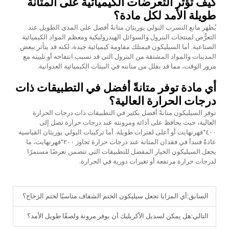
كيف تؤثر التعرضات الكيميائية على المتانة
طويلة الأمد لكل مادة؟
يُظهر مانع التسرب البولي يوريثان متانةً أفضل على المدى الطويل عند
التعرُّض لمنتجات البترول والسوائل الهيدروليكية ومعظم المواد الكيميائية
الصناعية. أما السيليكون فيمتلك مقاومة كيميائية جيدة، لكنه قد يتأثر ببعض
المذيبات والمواد المشتقة من البترول التي قد تسبب انتفاخه أو تليينه مع
مرور الوقت، مما قد يقلل من متانته في البيئات الكيميائية العدوانية.
أي مادة توفر متانةً أفضل في التطبيقات ذات
درجات الحرارة العالية؟
توفر السيليكون متانةً أفضل بكثير في التطبيقات ذات درجات الحرارة
العالية، حيث يحافظ على أدائه ومرونته عند درجات حرارة تصل إلى
٤٠٠°فهرنهايت أو أعلى لفترات طويلة. أما تركيبات البولي يوريثان القياسية
عادةً فتبدأ في فقدان المتانة عند درجات حرارة تجاوز ٢٠٠°فهرنهايت، ما
يجعل السيليكون الخيار المفضل للتطبيقات التي تتضمن تعرضًا مستمرًا
لدرجات حرارة مرتفعة أو تغيرات دورية في الحرارة.
السابق:
أي المزايا تجعل سيليكون الختم الشفاف مناسبًا لختم الزجاج؟
التالي:
هل يمكن لسديل الأكريليك أن يوفر مرونة ولصقًا طويل الأمد؟