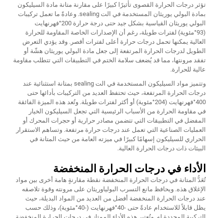
تؤثر درجات الحرارة القصوى تأثيرًا كبيرًا على مقارنة متانة مادة السيليكون
بمادة البولي يوريثان المستخدمة في الت sealing. وعادةً ما تعمل تركيبات
البولي يوريثان القياسية بشكل جيد حتى درجة حرارة 200°فهرنهايت
(93°مئوية) لفترات طويلة، رغم أن الإصدارات الخاصة المقاومة للحرارة
العالية يمكنها تحمل درجات حرارة أعلى لفترات أقصر. وقد يؤدي التعرض
الطويل لدرجات الحرارة المرتفعة إلى جعل مادة البولي يوريثان هشّة أو
تفقد مرونتها، مما قد يُضعف سلامة الختم في التطبيقات التي تتطلب مقاومة
عالية للحرارة.
وتتميز مواد السيليكون المستخدمة في الت sealing بمتانة استثنائية عند
درجات الحرارة المرتفعة، حيث تحتفظ العديد من التركيبات بأدائها حتى
400°فهرنهايت (204°مئوية) أو أكثر لفترات طويلة. وتُعد هذه الميزة الفائقة
في مقاومة الحرارة من الأسباب الرئيسية التي تجعل السيليكون الخيار
المفضل في التطبيقات التي تتضمن مصادر حرارية أو حجرات المحرك أو
العمليات الصناعية التي تعمل عند درجات حرارة مرتفعة. وتساهم الاستقرار
الحراري للسيليكون إسهامًا كبيرًا في ميزته العامة من حيث المتانة في
البيئات ذات درجات الحرارة العالية.
الأداء في درجات الحرارة المنخفضة
تُعَدُّ المتانة في درجات الحرارة المنخفضة نقطة مقارنةٍ هامة أخرى بين مواد
الإغلاق هذه. ويحافظ مانع التسرب البولياوريثان على مرونته وقوة تلاصقه
عند درجات الحرارة المنخفضة أفضل من العديد من المواد البديلة، حيث
يظل قابلاً للاستخدام عادةً حتى -40°فهرنهايت (-40°مئوية)، وذلك حسب
التركيبة المحددة له. وتُعتبر هذه الأداء الممتاز في درجات الحرارة المنخفضة