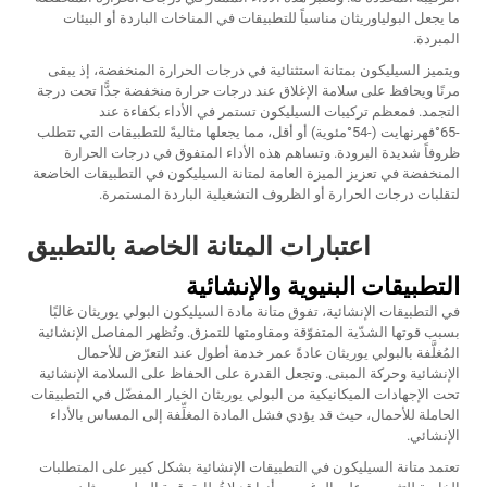
ما يجعل البولياوريثان مناسباً للتطبيقات في المناخات الباردة أو البيئات
المبردة.
ويتميز السيليكون بمتانة استثنائية في درجات الحرارة المنخفضة، إذ يبقى
مرنًا ويحافظ على سلامة الإغلاق عند درجات حرارة منخفضة جدًّا تحت درجة
التجمد. فمعظم تركيبات السيليكون تستمر في الأداء بكفاءة عند
-65°فهرنهايت (-54°مئوية) أو أقل، مما يجعلها مثاليةً للتطبيقات التي تتطلب
ظروفاً شديدة البرودة. وتساهم هذه الأداء المتفوق في درجات الحرارة
المنخفضة في تعزيز الميزة العامة لمتانة السيليكون في التطبيقات الخاضعة
لتقلبات درجات الحرارة أو الظروف التشغيلية الباردة المستمرة.
اعتبارات المتانة الخاصة بالتطبيق
التطبيقات البنيوية والإنشائية
في التطبيقات الإنشائية، تفوق متانة مادة السيليكون البولي يوريثان غالبًا
بسبب قوتها الشدّية المتفوّقة ومقاومتها للتمزق. وتُظهر المفاصل الإنشائية
المُغلَّفة بالبولي يوريثان عادةً عمر خدمة أطول عند التعرّض للأحمال
الإنشائية وحركة المبنى. وتجعل القدرة على الحفاظ على السلامة الإنشائية
تحت الإجهادات الميكانيكية من البولي يوريثان الخيار المفضّل في التطبيقات
الحاملة للأحمال، حيث قد يؤدي فشل المادة المغلِّفة إلى المساس بالأداء
الإنشائي.
تعتمد متانة السيليكون في التطبيقات الإنشائية بشكل كبير على المتطلبات