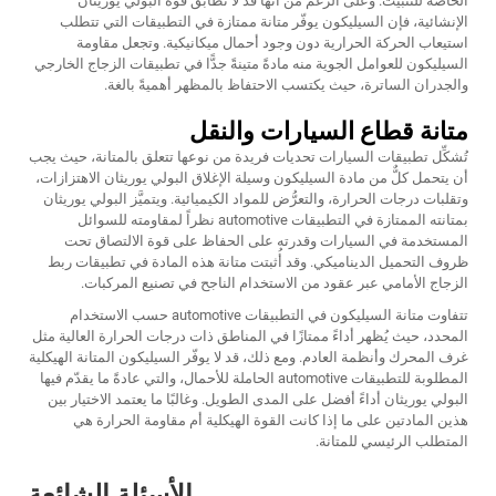
الخاصة للتثبيت. وعلى الرغم من أنها قد لا تُطابق قوة البولي يوريثان
الإنشائية، فإن السيليكون يوفّر متانة ممتازة في التطبيقات التي تتطلب
استيعاب الحركة الحرارية دون وجود أحمال ميكانيكية. وتجعل مقاومة
السيليكون للعوامل الجوية منه مادةً متينةً جدًّا في تطبيقات الزجاج الخارجي
والجدران الساترة، حيث يكتسب الاحتفاظ بالمظهر أهميةً بالغة.
متانة قطاع السيارات والنقل
تُشكِّل تطبيقات السيارات تحديات فريدة من نوعها تتعلق بالمتانة، حيث يجب
أن يتحمل كلٌّ من مادة السيليكون وسيلة الإغلاق البولي يوريثان الاهتزازات،
وتقلبات درجات الحرارة، والتعرُّض للمواد الكيميائية. ويتميَّز البولي يوريثان
بمتانته الممتازة في التطبيقات automotive نظراً لمقاومته للسوائل
المستخدمة في السيارات وقدرته على الحفاظ على قوة الالتصاق تحت
ظروف التحميل الديناميكي. وقد أُثبتت متانة هذه المادة في تطبيقات ربط
الزجاج الأمامي عبر عقود من الاستخدام الناجح في تصنيع المركبات.
تتفاوت متانة السيليكون في التطبيقات automotive حسب الاستخدام
المحدد، حيث يُظهر أداءً ممتازًا في المناطق ذات درجات الحرارة العالية مثل
غرف المحرك وأنظمة العادم. ومع ذلك، قد لا يوفّر السيليكون المتانة الهيكلية
المطلوبة للتطبيقات automotive الحاملة للأحمال، والتي عادةً ما يقدّم فيها
البولي يوريثان أداءً أفضل على المدى الطويل. وغالبًا ما يعتمد الاختيار بين
هذين المادتين على ما إذا كانت القوة الهيكلية أم مقاومة الحرارة هي
المتطلب الرئيسي للمتانة.
الأسئلة الشائعة