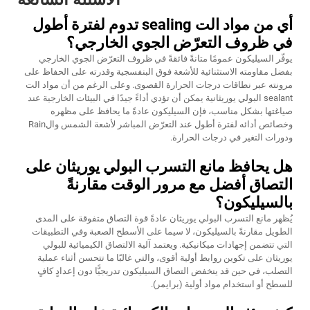
أي من مواد الت sealing تدوم لفترة أطول
في ظروف التعرّض الجوي الخارجي؟
يوفّر السيليكون عمومًا متانةً فائقةً في ظروف التعرّض الجوي الخارجي
بفضل مقاومته الاستثنائية للأشعة فوق البنفسجية وقدرته على الحفاظ على
مرونته عبر نطاقات درجات الحرارة القصوى. وعلى الرغم من أن مواد الت
sealant البولي يوريثانية يمكن أن تؤدي أداءً جيدًا في البيئات الخارجية عند
صياغتها بشكل مناسب، فإن السيليكون عادةً ما يحافظ على مظهره
وخصائص أدائه لفترة أطول عند التعرّض المباشر لأشعة الشمس والRain
ودورات التغير في درجات الحرارة.
هل يحافظ مانع التسرب البولي يوريثان على
التصاق أفضل مع مرور الوقت مقارنةً
بالسيليكون؟
يُظهر مانع التسرب البولي يوريثان عادةً قوة التصاق متفوقة على المدى
الطويل مقارنةً بالسيليكون، لا سيما على الأسطح الصعبة وفي التطبيقات
التي تتضمن إجهادات ميكانيكية. ويعتمد آلية الالتصاق الكيميائية للبولي
يوريثان على تكوين روابط أولية أقوى، والتي غالبًا ما تتحسن أثناء عملية
التصلب، في حين قد ينخفض التصاق السيليكون تدريجيًّا دون إعدادٍ كافٍ
للسطح أو استخدام مواد أولية (برايمر).