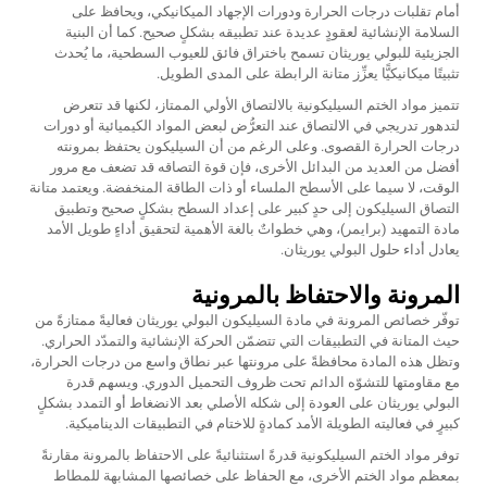
أمام تقلبات درجات الحرارة ودورات الإجهاد الميكانيكي، ويحافظ على
السلامة الإنشائية لعقودٍ عديدة عند تطبيقه بشكلٍ صحيح. كما أن البنية
الجزيئية للبولي يوريثان تسمح باختراق فائق للعيوب السطحية، ما يُحدث
تثبيتًا ميكانيكيًّا يعزِّز متانة الرابطة على المدى الطويل.
تتميز مواد الختم السيليكونية بالالتصاق الأولي الممتاز، لكنها قد تتعرض
لتدهور تدريجي في الالتصاق عند التعرُّض لبعض المواد الكيميائية أو دورات
درجات الحرارة القصوى. وعلى الرغم من أن السيليكون يحتفظ بمرونته
أفضل من العديد من البدائل الأخرى، فإن قوة التصاقه قد تضعف مع مرور
الوقت، لا سيما على الأسطح الملساء أو ذات الطاقة المنخفضة. ويعتمد متانة
التصاق السيليكون إلى حدٍ كبير على إعداد السطح بشكلٍ صحيح وتطبيق
مادة التمهيد (برايمر)، وهي خطواتٌ بالغة الأهمية لتحقيق أداءٍ طويل الأمد
يعادل أداء حلول البولي يوريثان.
المرونة والاحتفاظ بالمرونية
توفّر خصائص المرونة في مادة السيليكون البولي يوريثان فعاليةً ممتازةً من
حيث المتانة في التطبيقات التي تتضمّن الحركة الإنشائية والتمدّد الحراري.
وتظل هذه المادة محافظةً على مرونتها عبر نطاق واسع من درجات الحرارة،
مع مقاومتها للتشوّه الدائم تحت ظروف التحميل الدوري. ويسهم قدرة
البولي يوريثان على العودة إلى شكله الأصلي بعد الانضغاط أو التمدد بشكلٍ
كبيرٍ في فعاليته الطويلة الأمد كمادةٍ للاختام في التطبيقات الديناميكية.
توفر مواد الختم السيليكونية قدرةً استثنائيةً على الاحتفاظ بالمرونة مقارنةً
بمعظم مواد الختم الأخرى، مع الحفاظ على خصائصها المشابهة للمطاط