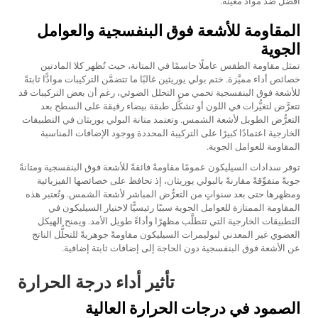
أفضل ضد مواد معينة.
المقاومة للأشعة فوق البنفسجية والعوامل
الجوية
تمثل مقاومة الطقس عاملًا حاسمًا في المتانة، حيث تُظهر كلا المادتين
خصائص أداء مميَّزة.
ختم بولي يوريثين
غالبًا ما تتضمَّن التركيبات موادًّا ثابتةً
للأشعة فوق البنفسجية تحمي من التحلل الضوئي، رغم أن بعض التركيبات قد
تتعرَّض لتغيُّرات في اللون أو تشكُّل طبقة بيضاء رقيقة على السطح بعد
التعرُّض الطويل لأشعة الشمس. وتعتمد متانة البولي يوريثان في التطبيقات
الخارجية اعتمادًا كبيرًا على التركيبة المحددة ووجود الإضافات المناسبة
المقاومة للعوامل الجوية.
توفر سدادات السيليكون عمومًا مقاومةً فائقةً للأشعة فوق البنفسجية ومتانةً
جويةً متفوِّقةً مقارنةً بالبولي يوريثان، إذ تحافظ على خصائصها الفيزيائية
ومظهرها حتى بعد سنواتٍ من التعرُّض المباشر لأشعة الشمس. وتُعتبر هذه
المقاومة الممتازة للعوامل الجوية سببًا رئيسيًّا لاختيار السيليكون في
التطبيقات الخارجية التي تتطلَّب مظهرًا وأداءً طويل الأمد. ويمنح الهيكل
العضوي غير المعدني لبوليمرات السيليكون مقاومةً جوهريةً للتحلُّل الناتج
عن الأشعة فوق البنفسجية دون الحاجة إلى إضافات ثابتة إضافية.
تأثير أداء درجة الحرارة
الصمود في درجات الحرارة العالية