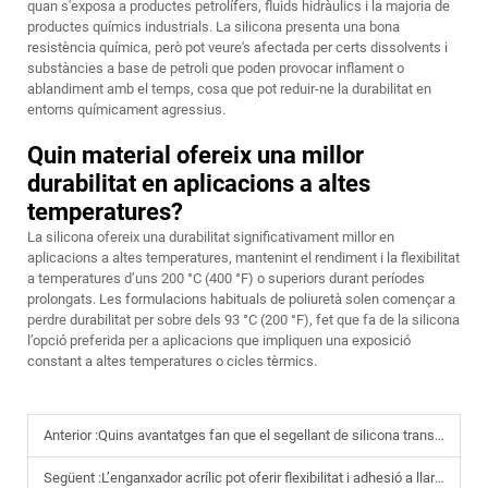
quan s'exposa a productes petrolífers, fluids hidràulics i la majoria de
productes químics industrials. La silicona presenta una bona
resistència química, però pot veure's afectada per certs dissolvents i
substàncies a base de petroli que poden provocar inflament o
ablandiment amb el temps, cosa que pot reduir-ne la durabilitat en
entorns químicament agressius.
Quin material ofereix una millor
durabilitat en aplicacions a altes
temperatures?
La silicona ofereix una durabilitat significativament millor en
aplicacions a altes temperatures, mantenint el rendiment i la flexibilitat
a temperatures d’uns 200 °C (400 °F) o superiors durant períodes
prolongats. Les formulacions habituals de poliuretà solen començar a
perdre durabilitat per sobre dels 93 °C (200 °F), fet que fa de la silicona
l’opció preferida per a aplicacions que impliquen una exposició
constant a altes temperatures o cicles tèrmics.
Anterior :
Quins avantatges fan que el segellant de silicona transparent sigui adequat per al segellat de vidre?
Següent :
L’enganxador acrílic pot oferir flexibilitat i adhesió a llarg termini?