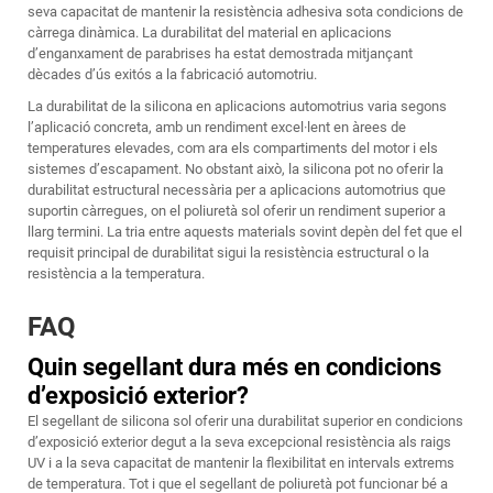
seva capacitat de mantenir la resistència adhesiva sota condicions de
càrrega dinàmica. La durabilitat del material en aplicacions
d’enganxament de parabrises ha estat demostrada mitjançant
dècades d’ús exitós a la fabricació automotriu.
La durabilitat de la silicona en aplicacions automotrius varia segons
l’aplicació concreta, amb un rendiment excel·lent en àrees de
temperatures elevades, com ara els compartiments del motor i els
sistemes d’escapament. No obstant això, la silicona pot no oferir la
durabilitat estructural necessària per a aplicacions automotrius que
suportin càrregues, on el poliuretà sol oferir un rendiment superior a
llarg termini. La tria entre aquests materials sovint depèn del fet que el
requisit principal de durabilitat sigui la resistència estructural o la
resistència a la temperatura.
FAQ
Quin segellant dura més en condicions
d’exposició exterior?
El segellant de silicona sol oferir una durabilitat superior en condicions
d’exposició exterior degut a la seva excepcional resistència als raigs
UV i a la seva capacitat de mantenir la flexibilitat en intervals extrems
de temperatura. Tot i que el segellant de poliuretà pot funcionar bé a