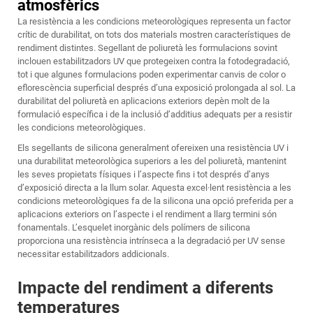
atmosfèrics
La resistència a les condicions meteorològiques representa un factor
crític de durabilitat, on tots dos materials mostren característiques de
rendiment distintes.
Segellant de poliuretà
les formulacions sovint
inclouen estabilitzadors UV que protegeixen contra la fotodegradació,
tot i que algunes formulacions poden experimentar canvis de color o
eflorescència superficial després d’una exposició prolongada al sol. La
durabilitat del poliuretà en aplicacions exteriors depèn molt de la
formulació específica i de la inclusió d’additius adequats per a resistir
les condicions meteorològiques.
Els segellants de silicona generalment ofereixen una resistència UV i
una durabilitat meteorològica superiors a les del poliuretà, mantenint
les seves propietats físiques i l’aspecte fins i tot després d’anys
d’exposició directa a la llum solar. Aquesta excel·lent resistència a les
condicions meteorològiques fa de la silicona una opció preferida per a
aplicacions exteriors on l’aspecte i el rendiment a llarg termini són
fonamentals. L’esquelet inorgànic dels polímers de silicona
proporciona una resistència intrínseca a la degradació per UV sense
necessitar estabilitzadors addicionals.
Impacte del rendiment a diferents
temperatures