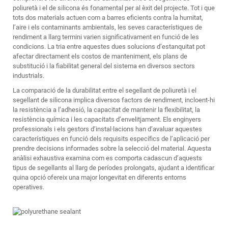
poliuretà i el de silicona és fonamental per al èxit del projecte. Tot i que
tots dos materials actuen com a barres eficients contra la humitat,
l’aire i els contaminants ambientals, les seves característiques de
rendiment a llarg termini varien significativament en funció de les
condicions. La tria entre aquestes dues solucions d’estanquitat pot
afectar directament els costos de manteniment, els plans de
substitució i la fiabilitat general del sistema en diversos sectors
industrials.
La comparació de la durabilitat entre el segellant de poliuretà i el
segellant de silicona implica diversos factors de rendiment, incloent-hi
la resistència a l’adhesió, la capacitat de mantenir la flexibilitat, la
resistència química i les capacitats d’envelitjament. Els enginyers
professionals i els gestors d’instal·lacions han d’avaluar aquestes
característiques en funció dels requisits específics de l’aplicació per
prendre decisions informades sobre la selecció del material. Aquesta
anàlisi exhaustiva examina com es comporta cadascun d’aquests
tipus de segellants al llarg de períodes prolongats, ajudant a identificar
quina opció ofereix una major longevitat en diferents entorns
operatives.