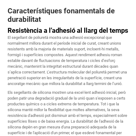
Característiques fonamentals de
durabilitat
Resistència a l’adhesió al llarg del temps
El segellant de poliuretà mostra una adhesió excepcional que
normalment millora durant el període inicial de curat, creant unions
resistents amb la majoria de materials suport, incloent-hi metalls,
formigó i superfícies compostes. Aquest rendiment adhesiu roman
estable davant de fluctuacions de temperatura i cicles d’esforç
mecànic, mantenint la integritat estructural durant dècades quan
s’aplica correctament. L’estructura molecular del poliuretà permet una
penetració superior en les irregularitats de la superfície, creant una
ancoratge mecànic que millora la durabilitat a llarg termini de l’unió.
Els segellants de silicona mostren una excel·lent adhesió inicial, però
poden patir una degradació gradual de la unió quan s'exposen a certs
productes químics o a cicles extrems de temperatura. Tot i que la
silicona manté millor la flexibilitat que moltes alternatives, la seva
resistència d'adhesió pot disminuir amb el temps, especialment sobre
superfícies llises o de baixa energia. La durabilitat de l'adhesió de la
silicona depèn en gran mesura d'una preparació adequada de la
superfície i de l'aplicació d'un primer, el que esdevé fonamental per