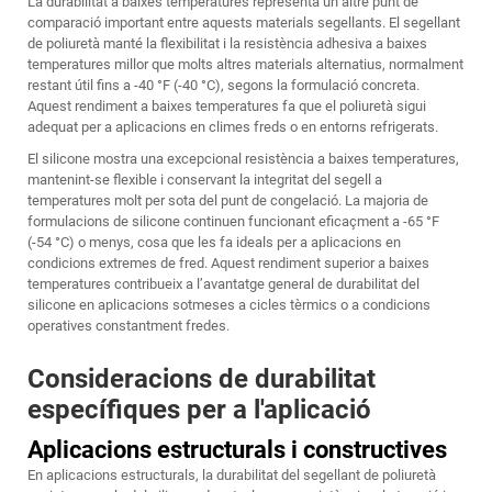
La durabilitat a baixes temperatures representa un altre punt de
comparació important entre aquests materials segellants. El segellant
de poliuretà manté la flexibilitat i la resistència adhesiva a baixes
temperatures millor que molts altres materials alternatius, normalment
restant útil fins a -40 °F (-40 °C), segons la formulació concreta.
Aquest rendiment a baixes temperatures fa que el poliuretà sigui
adequat per a aplicacions en climes freds o en entorns refrigerats.
El silicone mostra una excepcional resistència a baixes temperatures,
mantenint-se flexible i conservant la integritat del segell a
temperatures molt per sota del punt de congelació. La majoria de
formulacions de silicone continuen funcionant eficaçment a -65 °F
(-54 °C) o menys, cosa que les fa ideals per a aplicacions en
condicions extremes de fred. Aquest rendiment superior a baixes
temperatures contribueix a l’avantatge general de durabilitat del
silicone en aplicacions sotmeses a cicles tèrmics o a condicions
operatives constantment fredes.
Consideracions de durabilitat
específiques per a l'aplicació
Aplicacions estructurals i constructives
En aplicacions estructurals, la durabilitat del segellant de poliuretà