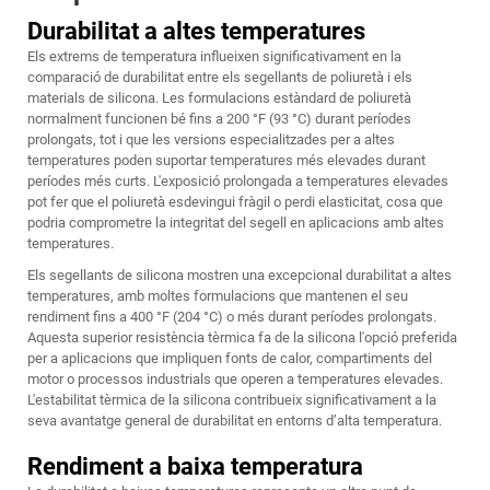
Durabilitat a altes temperatures
Els extrems de temperatura influeixen significativament en la
comparació de durabilitat entre els segellants de poliuretà i els
materials de silicona. Les formulacions estàndard de poliuretà
normalment funcionen bé fins a 200 °F (93 °C) durant períodes
prolongats, tot i que les versions especialitzades per a altes
temperatures poden suportar temperatures més elevades durant
períodes més curts. L'exposició prolongada a temperatures elevades
pot fer que el poliuretà esdevingui fràgil o perdi elasticitat, cosa que
podria comprometre la integritat del segell en aplicacions amb altes
temperatures.
Els segellants de silicona mostren una excepcional durabilitat a altes
temperatures, amb moltes formulacions que mantenen el seu
rendiment fins a 400 °F (204 °C) o més durant períodes prolongats.
Aquesta superior resistència tèrmica fa de la silicona l'opció preferida
per a aplicacions que impliquen fonts de calor, compartiments del
motor o processos industrials que operen a temperatures elevades.
L'estabilitat tèrmica de la silicona contribueix significativament a la
seva avantatge general de durabilitat en entorns d’alta temperatura.
Rendiment a baixa temperatura