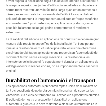
sovint supera la del silicone degut a la seva resistència a la tracció i a
la rasgada superior. Les juntes d’edificació segellades amb poliuretà
normalment mostren una vida útil més llarga quan estan sotmeses a
càrregues estructurals i a moviments de l’edifici. La capacitat del
poliuretà de mantenir la integritat estructural sota esforços mecànics
el converteix en l’opció preferida per a aplicacions portants, on un
possible fallament del segell podria comprometre el rendiment
estructural.
La durabilitat del silicone en aplicacions de construcció depèn en gran
mesura dels requisits específics de la instal·lació. Tot i que pot no
igualar la resistència estructural del poliuretà, el silicone ofereix una
excel·lent durabilitat en aplicacions que requereixen l’acomodació del
moviment tèrmic sense càrrega mecànica. La resistència a les
intempèries del silicone el fa especialment durador en aplicacions de
vidratge exterior i façanes cortina, on és important mantenir l’aspecte
original.
Durabilitat en l’automoció i el transport
Les aplicacions automotrius presenten reptes únics de durabilitat on
tant els segellants de poliuretà com la silicona han de suportar les
vibracions, els cicles de temperatura i l’exposició a productes químics.
El poliuretà demostra una excel·lent durabilitat en aplicacions
automotrius gràcies a la seva resistència als fluids automotrius i a la