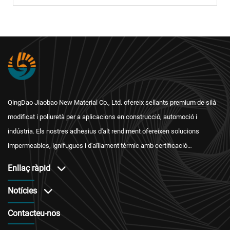
QingDao Jiaobao New Material Co., Ltd. ofereix sellants premium de silà
modificat i poliuretà per a aplicacions en construcció, automoció i
indústria. Els nostres adhesius d'alt rendiment ofereixen solucions
impermeables, ignífugues i d'aïllament tèrmic amb certificació
internacional i un servei postvenda fiable.
Enllaç ràpid
Notícies
Contacteu-nos