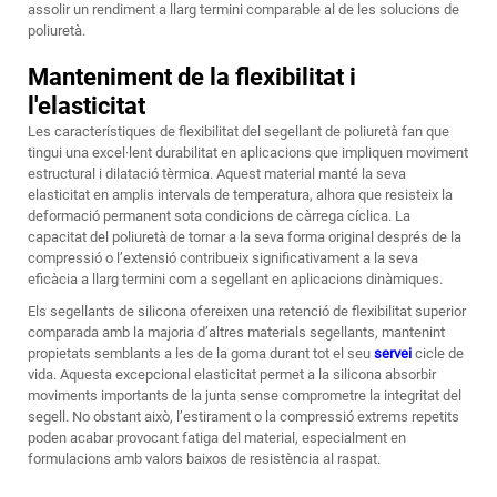
assolir un rendiment a llarg termini comparable al de les solucions de
poliuretà.
Manteniment de la flexibilitat i
l'elasticitat
Les característiques de flexibilitat del segellant de poliuretà fan que
tingui una excel·lent durabilitat en aplicacions que impliquen moviment
estructural i dilatació tèrmica. Aquest material manté la seva
elasticitat en amplis intervals de temperatura, alhora que resisteix la
deformació permanent sota condicions de càrrega cíclica. La
capacitat del poliuretà de tornar a la seva forma original després de la
compressió o l’extensió contribueix significativament a la seva
eficàcia a llarg termini com a segellant en aplicacions dinàmiques.
Els segellants de silicona ofereixen una retenció de flexibilitat superior
comparada amb la majoria d’altres materials segellants, mantenint
propietats semblants a les de la goma durant tot el seu
servei
cicle de
vida. Aquesta excepcional elasticitat permet a la silicona absorbir
moviments importants de la junta sense comprometre la integritat del
segell. No obstant això, l’estirament o la compressió extrems repetits
poden acabar provocant fatiga del material, especialment en
formulacions amb valors baixos de resistència al raspat.