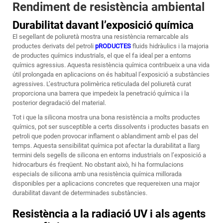
Rendiment de resistència ambiental
Durabilitat davant l’exposició química
El segellant de poliuretà mostra una resistència remarcable als
productes derivats del petroli
pRODUCTES
fluids hidràulics i la majoria
de productes químics industrials, el que el fa ideal per a entorns
químics agressius. Aquesta resistència química contribueix a una vida
útil prolongada en aplicacions on és habitual l’exposició a substàncies
agressives. L’estructura polimèrica reticulada del poliuretà curat
proporciona una barrera que impedeix la penetració química i la
posterior degradació del material.
Tot i que la silicona mostra una bona resistència a molts productes
químics, pot ser susceptible a certs dissolvents i productes basats en
petroli que poden provocar inflament o ablandiment amb el pas del
temps. Aquesta sensibilitat química pot afectar la durabilitat a llarg
termini dels segells de silicona en entorns industrials on l’exposició a
hidrocarburs és freqüent. No obstant això, hi ha formulacions
especials de silicona amb una resistència química millorada
disponibles per a aplicacions concretes que requereixen una major
durabilitat davant de determinades substàncies.
Resistència a la radiació UV i als agents