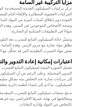
مزايا التركيبة غير السامة
تركز تركيبات السيليكون الحديثة المستخدمة كمو
المركبات العضوية المتطايرة والإلغاء التام للم
الجودة دون إطلاق كميات كبيرة من المواد السام
وصحة الأشخاص الموجودين في المبنى. وهذه الخاصي
سواءً في التطبيقات السكنية أو التجارية.
وتتميَّز حالة السيليكون المانع للتسرب بعد البلورة 
يطلق مواد ضارة مع مرور الزمن. وهذه الثباتية 
بعض مواد التسرب التقليدية التي قد تتحلَّل مع 
اعتبارات إمكانية إعادة التدوير وا
تشمل الصورة البيئية لسيليكون المانع للتسرب 
التدوير المحتملة. وعلى الرغم من أن السيليكون غ
إلى مركبات ضارة عند التخلص منه بشكلٍ سليم.
السيليكون، ما أدى إلى إنشاء أنظمة دائرية مغلقة
تدمج منتجات سيليكون المانع للتسرب المتقدمة 
ومعالجتها في نهاية عمرها الافتراضي. وتدعم هذه 
بالتخلص من المواد وإدارة النفايات.