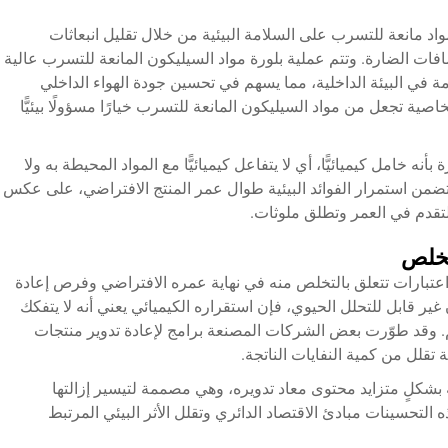
اد مانعة للتسرب على السلامة البيئية من خلال تقليل انبعاثات
ضافات الضارة. وتتم عملية بلورة مواد السيليكون المانعة للتسرب عالية
ة في البيئة الداخلية، مما يسهم في تحسين جودة الهواء الداخلي
ة تجعل من مواد السيليكون المانعة للتسرب خيارًا مسؤولًا بيئيًّا
بأنه خامل كيميائيًّا، أي لا يتفاعل كيميائيًّا مع المواد المحيطة به ولا
تضمن استمرار الفوائد البيئية طوال عمر المنتج الافتراضي، على عكس
التقدم في العمر وتطلق ملوثات.
لتخلص
اعتبارات تتعلق بالتخلص منه في نهاية عمره الافتراضي وفرص إعادة
ير قابل للتحلل الحيوي، فإن استقراره الكيميائي يعني أنه لا يتفكك
 وقد طوّرت بعض الشركات المصنعة برامج لإعادة تدوير منتجات
 تقلل من كمية النفايات الناتجة.
بشكلٍ متزايد محتوى معاد تدويره، وهي مصممة لتيسير إزالتها
التحسينات مبادئ الاقتصاد الدائري وتقلل الأثر البيئي المرتبط