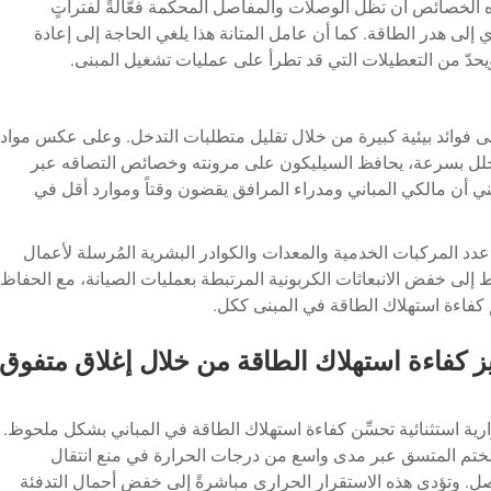
 الخصائص أن تظل الوصلات والمفاصل المحكمة فعّالةً لفتراتٍ
 إلى هدر الطاقة. كما أن عامل المتانة هذا يلغي الحاجة إلى إعادة
ويحدّ من التعطيلات التي قد تطرأ على عمليات تشغيل المبنى.
ى فوائد بيئية كبيرة من خلال تقليل متطلبات التدخل. وعلى عكس مواد
 تتحلل بسرعة، يحافظ السيليكون على مرونته وخصائص التصاقه عبر
ني أن مالكي المباني ومدراء المرافق يقضون وقتاً وموارد أقل في
عدد المركبات الخدمية والمعدات والكوادر البشرية المُرسلة لأعمال
إلى خفض الانبعاثات الكربونية المرتبطة بعمليات الصيانة، مع الحفاظ
م كفاءة استهلاك الطاقة في المبنى ككل.
ز كفاءة استهلاك الطاقة من خلال إغلاق متفوق
ارية استثنائية تحسِّن كفاءة استهلاك الطاقة في المباني بشكل ملحوظ.
الختم المتسق عبر مدى واسع من درجات الحرارة في منع انتقال
صل. وتؤدي هذه الاستقرار الحراري مباشرةً إلى خفض أحمال التدفئة