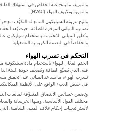
والتبريد، ما ينتج عنه انخفاض في استهلاك الطاق
والتهوية وتكييف الهواء (HVAC).
وتتيح مرونة السيليكون المانع له التكيُّف مع ح
تصميم المباني الموفرة للطاقة، حيث يُعد الحفاظ ع
وتُظهر المباني المُختومة باستخدام سيليكون عا
وانخفاضاً في البصمة الكربونية التشغيلية.
التحكم في تسرب الهواء
الختم الفعّال للهواء باستخدام
مادة سيليكونية م
فيه، الذي يُضيِّع الطاقة ويُضعف جودة البيئة الدا
تسرب الهواء، ما يساعد المباني على تحقيق مستوي
في خفض العبء الواقع على الأنظمة الميكانيكي
وتضمن خصائص الالتصاق المتفوِّقة لمانعات التس
مختلف المواد الأساسية، ومنها الخرسانة والمعادن
لاستراتيجيات إحكام غلاف المبنى الشاملة، التي ت