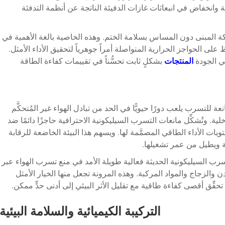
ة وانخفاض في انبعاثات غازات الدفيئة الناتجة عن أنظمة التدفئة
ركة المبنى دون المساس بسلامة الختم. وهذه الخاصية بالغة الأهمية في
لى الحواجز الحرارية المتواصلة أمراً جوهرياً لتحقيق الأداء الأمثل.
لي الجودة
المنتجات
بشكلٍ ثابت تحسُّناً في تقييمات كفاءة الطاقة
انعة للتسرب
يلعب دورًا حيويًّا في الحد من تبادل الهواء غير المُتحكَّم
خلية. وتُشكِّل مانعات التسرب السيليكونية الاحترافية حاجزًا دائمًا ضد
ات الأداء الطاقي المصمَّمة لها. ويسهم هذا البيئة الخاضعة للرقابة
ة ويطيل من عمر تشغيلها.
رب السيليكونية الحديثة فعالية طويلة الأمد في منع تسرب الهواء عبر
 والزجاج والمواد المركبة. وهذه المرونة تجعل منها الخيار الأمثل
حقِّق أقصى كفاءة طاقية مع تقليل الأثر البيئي إلى أدنى حدٍّ ممكن.
التركيبة الكيميائية والسلامة البيئية