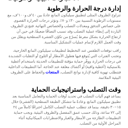
إدارة درجة الحرارة والرطوبة
تتراوح الظروف المثلى لتطبيق سيليكون المانع عادةً بين ٤٠°ف و١٠٠°ف، مع
مستويات الرطوبة النسبية بين ٣٠٪ و٧٠٪. وتؤثر درجات الحرارة القصوى
على خصائص التدفق ومعدلات التصلب والخصائص النهائية. فتؤدي الظروف
الباردة إلى إبطاء عملية التصلب وقد تسبب التصاقًا ضعيفًا، في حين أن
ارتفاع الحرارة بشكل مفرط يُسرّع من تكوّن القشرة السطحية ويقلل من
وقت العمل اللازم لإتمام عمليات التشكيل المناسبة.
راقب توقعات الطقس عند التخطيط لتطبيقات سيليكون المانع الخارجية،
وتجنب الفترات التي يُتوقع فيها هطول الأمطار أو الثلوج أو التقلبات الشديدة
في درجات الحرارة. ووفّر حماية مؤقتة للتطبيقات الحديثة باستخدام أغطية
بلاستيكية (أغطية واقية) أو أكشاك مغلقة عند الحاجة. أما التطبيقات الداخلية
فتتطلب تهوية كافية لإدارة نواتج التصلب،
المنتجات
والحفاظ على الظروف
البيئية الملائمة.
وقت التصلب واستراتيجيات الحماية
يساعد فهم آليات التصلب في تحديد أوقات الحماية والتعامل المناسبة بعد
تطبيق سيليكون المانع. وعادةً ما تتشكل الطبقة السطحية (القشرة) خلال
١٥–٣٠ دقيقة، بينما قد تتطلب عملية التصلب الكامل اختراقًا كاملاً من ٢٤
إلى ٧٢ ساعة، وذلك حسب عمق المفصل والظروف البيئية. ويجب حماية
التطبيقات الطازجة من الأمطار والغبار والاضطرابات الميكانيكية أثناء
المراحل الأولية من التصلب.