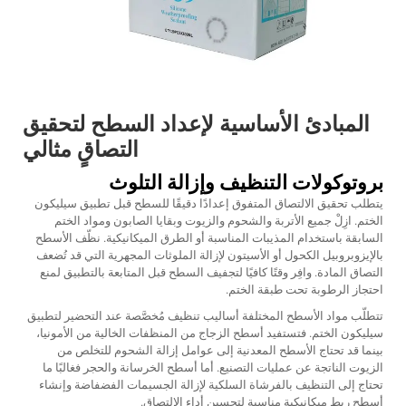
المبادئ الأساسية لإعداد السطح لتحقيق
التصاقٍ مثالي
بروتوكولات التنظيف وإزالة التلوث
يتطلب تحقيق الالتصاق المتفوق إعدادًا دقيقًا للسطح قبل تطبيق سيليكون
الختم. ازِلْ جميع الأتربة والشحوم والزيوت وبقايا الصابون ومواد الختم
السابقة باستخدام المذيبات المناسبة أو الطرق الميكانيكية. نظّف الأسطح
بالإيزوبروبيل الكحول أو الأسيتون لإزالة الملوثات المجهرية التي قد تُضعف
التصاق المادة. وافِر وقتًا كافيًا لتجفيف السطح قبل المتابعة بالتطبيق لمنع
احتجاز الرطوبة تحت طبقة الختم.
تتطلّب مواد الأسطح المختلفة أساليب تنظيف مُخصَّصة عند التحضير لتطبيق
سيليكون الختم. فتستفيد أسطح الزجاج من المنظفات الخالية من الأمونيا،
بينما قد تحتاج الأسطح المعدنية إلى عوامل إزالة الشحوم للتخلص من
الزيوت الناتجة عن عمليات التصنيع. أما أسطح الخرسانة والحجر فغالبًا ما
تحتاج إلى التنظيف بالفرشاة السلكية لإزالة الجسيمات الفضفاضة وإنشاء
أسطح ربط ميكانيكية مناسبة لتحسين أداء الالتصاق.