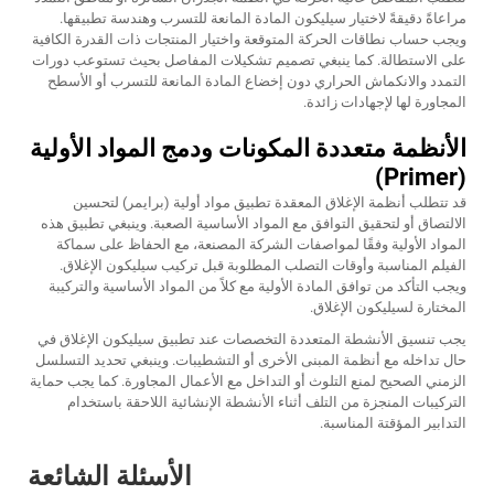
مراعاةً دقيقةً لاختيار سيليكون المادة المانعة للتسرب وهندسة تطبيقها.
ويجب حساب نطاقات الحركة المتوقعة واختيار المنتجات ذات القدرة الكافية
على الاستطالة. كما ينبغي تصميم تشكيلات المفاصل بحيث تستوعب دورات
التمدد والانكماش الحراري دون إخضاع المادة المانعة للتسرب أو الأسطح
المجاورة لها لإجهادات زائدة.
الأنظمة متعددة المكونات ودمج المواد الأولية
(Primer)
قد تتطلب أنظمة الإغلاق المعقدة تطبيق مواد أولية (برايمر) لتحسين
الالتصاق أو لتحقيق التوافق مع المواد الأساسية الصعبة. وينبغي تطبيق هذه
المواد الأولية وفقًا لمواصفات الشركة المصنعة، مع الحفاظ على سماكة
الفيلم المناسبة وأوقات التصلب المطلوبة قبل تركيب سيليكون الإغلاق.
ويجب التأكد من توافق المادة الأولية مع كلاً من المواد الأساسية والتركيبة
المختارة لسيليكون الإغلاق.
يجب تنسيق الأنشطة المتعددة التخصصات عند تطبيق سيليكون الإغلاق في
حال تداخله مع أنظمة المبنى الأخرى أو التشطيبات. وينبغي تحديد التسلسل
الزمني الصحيح لمنع التلوث أو التداخل مع الأعمال المجاورة. كما يجب حماية
التركيبات المنجزة من التلف أثناء الأنشطة الإنشائية اللاحقة باستخدام
التدابير المؤقتة المناسبة.
الأسئلة الشائعة