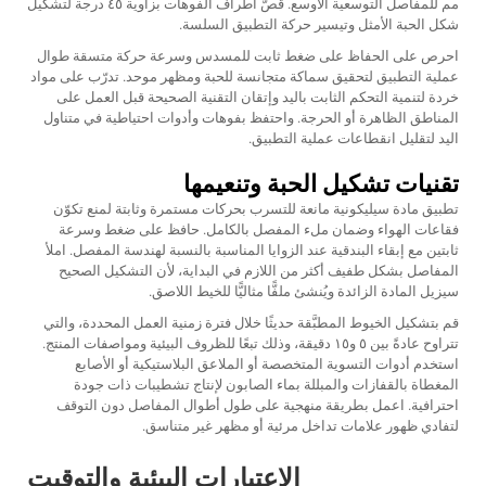
مم للمفاصل التوسعية الأوسع. قصّ أطراف الفوهات بزاوية ٤٥ درجة لتشكيل
شكل الحبة الأمثل وتيسير حركة التطبيق السلسة.
احرص على الحفاظ على ضغط ثابت للمسدس وسرعة حركة متسقة طوال
عملية التطبيق لتحقيق سماكة متجانسة للحبة ومظهر موحد. تدرّب على مواد
خردة لتنمية التحكم الثابت باليد وإتقان التقنية الصحيحة قبل العمل على
المناطق الظاهرة أو الحرجة. واحتفظ بفوهات وأدوات احتياطية في متناول
اليد لتقليل انقطاعات عملية التطبيق.
تقنيات تشكيل الحبة وتنعيمها
تطبيق
مادة سيليكونية مانعة للتسرب
بحركات مستمرة وثابتة لمنع تكوّن
فقاعات الهواء وضمان ملء المفصل بالكامل. حافظ على ضغط وسرعة
ثابتين مع إبقاء البندقية عند الزوايا المناسبة بالنسبة لهندسة المفصل. املأ
المفاصل بشكل طفيف أكثر من اللازم في البداية، لأن التشكيل الصحيح
سيزيل المادة الزائدة ويُنشئ ملفًّا مثاليًّا للخيط اللاصق.
قم بتشكيل الخيوط المطبَّقة حديثًا خلال فترة زمنية العمل المحددة، والتي
تتراوح عادةً بين ٥ و١٥ دقيقة، وذلك تبعًا للظروف البيئية ومواصفات المنتج.
استخدم أدوات التسوية المتخصصة أو الملاعق البلاستيكية أو الأصابع
المغطاة بالقفازات والمبللة بماء الصابون لإنتاج تشطيبات ذات جودة
احترافية. اعمل بطريقة منهجية على طول أطوال المفاصل دون التوقف
لتفادي ظهور علامات تداخل مرئية أو مظهر غير متناسق.
الاعتبارات البيئية والتوقيت