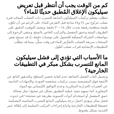
كم من الوقت يجب أن أنتظر قبل تعريض
سيليكون الإغلاق المُطبق حديثًا للماء؟
تتطلب معظم تركيبات السيليكون المانعة للتسرب ذات التصلب المحايد فترة
تصلب تتراوح بين ٢٤ و٤٨ ساعة قبل التعرض للماء، على الرغم من أن تكوّن
طبقة سطحية رقيقة يحدث خلال ١٥–٣٠ دقيقة. ويعتمد التوقيت الدقيق على
الظروف البيئية وعمق المفصل والتركيب الخاص بالمنتج. وينبغي الرجوع إلى
مواصفات الشركة المصنِّعة للحصول على توصيات دقيقة، إذ قد تسمح بعض
المنتجات سريعة التصلب بالتعرُّض للماء في وقت مبكِّر، بينما قد تتطلّب
التطبيقات الإنشائية فترات تصلب أطول.
ما الأسباب التي تؤدي إلى فشل سيليكون
المانع للتسرب بشكل مبكر في التطبيقات
الخارجية؟
وتشمل آليات الفشل الشائعة عدم كفاية تحضير السطح، والتدهور الناتج عن
الأشعة فوق البنفسجية بسبب تركيبات منخفضة الجودة، والإجهادات الناجمة
عن التغيرات الحرارية المتكررة، وعدم التوافق الكيميائي مع المواد
المجاورة. كما يسهم تنفيذ عملية التطبيق بشكل غير صحيح—مثل ضحالة
عمق المفصل أو استخدام أدوات التسوية بطريقة غير صحيحة—في حدوث
فشل مبكر. ويؤدي اختيار درجة سيليكون المانع للتسرب المناسبة المصمَّمة
خصيصًا للتطبيقات الخارجية واتباع إجراءات التركيب السليمة إلى إطالة عمر
الخدمة بشكل ملحوظ.