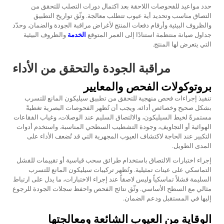
حدد مواعيد للفحوصات اللاحقة بعد اكتمال دورات التصلب للتحقق من
التصاق مناسب وتحديد أية عيوب تتطلب معالجة. وثّق تواريخ التطبيق
والظروف البيئية وأرقام دفعات المنتج لأغراض مراقبة الجودة والضمان. وحدّد
جداول صيانة منتظمة استنادًا إلى العمر المتوقع
الخدمة
والظروف البيئية
التي يتعرض لها المنتج.
مراقبة الجودة والتحقق من الأداء
بروتوكولات الفحص والمعايير
تنفيذ إجراءات فحص منهجية للتحقق من تطبيق سيليكون المانع للتسرب
بشكل صحيح وخصائص أدائه. ويجب أن تُظهر الفحوصات البصرية تغطيةً
مستمرةً لخيط السيليكون، والالتصاق السليم عند الوصلات، وغياب الفقاعات
الهوائية أو التجاويف، وجودة التشطيب السطحي المناسبة. واستخدم أدوات
التكبير عند الحاجة لاكتشاف العيوب المجهرية التي قد تُضعف الأداء على
المدى الطويل.
إجراء اختبارات الالتصاق باستخدام طرائق سحب قياسية أو تقييمات للفشل
التماسكي على عينات تمثيلية. وتُظهر تركيبات سيليكون المانع للتسرب
السليمة فشلاً تماسكياً وليس لاصقاً عند إجراء الاختبارات، ما يدل على ارتباط
مثالي مع السطح الأساسي. وثّق نتائج الفحص واحفظ سجلات الجودة للرجوع
إليها في المستقبل ودعم الضمان.
الوقاية من العيوب الشائعة ومعالجتها