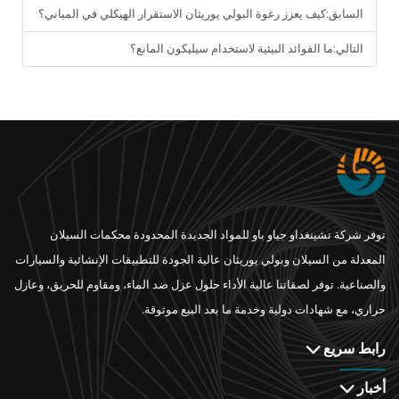
السابق:
كيف يعزز رغوة البولي يوريثان الاستقرار الهيكلي في المباني؟
التالي:
ما الفوائد البيئية لاستخدام سيليكون المانع؟
توفر شركة تشينغداو جياو باو للمواد الجديدة المحدودة محكمات السيلان
المعدلة من السيلان وبولي يوريثان عالية الجودة للتطبيقات الإنشائية والسيارات
والصناعية. توفر لصقاتنا عالية الأداء حلول عزل ضد الماء، ومقاوم للحريق، وعازل
حراري، مع شهادات دولية وخدمة ما بعد البيع موثوقة.
رابط سريع
أخبار