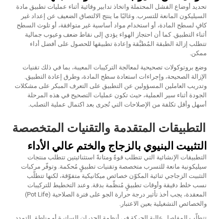
تحديد أوضاع الفشل المحتملة واتخاذ تدابير وقائية أثناء عمليات تطبيق مادة
السيليكون المانعة للتسرب. وغالبًا ما ينتج الالتصاق الضعيف عن إعداد غير
كافٍ لسطح المادة، أو استخدام مواد أساسية غير متوافقة، أو تلوث السطح
أثناء التطبيق. كما أن احتجاز الهواء يؤدي إلى نقاط ضعف وعيوب جمالية
تتطلب إزالة الطبقة المُطبَّقة وإعادة تطبيقها للحصول على أفضل أداء
ممكن.
وضع بروتوكولات تصحيحية لمعالجة التركيبات المعيبة، بما في ذلك تقنيات
الإزالة الصحيحة، وإجراءات استعادة سطح المادة، وطرق إعادة التطبيق.
وتدريب العاملين المسؤولين عن التطبيق على التعرف المبكر على مشكلات
الجودة أثناء سير العملية، حيث تكون عمليات التصحيح في هذه المرحلة
أسهل وأقل تكلفة من الإصلاحات التي تُجرى بعد اكتمال عملية التصلب.
التطبيقات المتقدمة والتقنيات المتخصصة
التثبيت البنيوي بالزجاج والختم عالي الأداء
التطبيقات الإنشائية التي تتطلب قوةً ومتانةً استثنائيتين تتطلب منتجات
سيليكونية مانعة للتسرب متخصصة وتقنيات تطبيقٍ مُحكمة. وتوفّر مركبات
التثبيت الزجاجي ثنائية المكوّن خصائص ميكانيكية متفوّقة، لكنها تتطلّب
نسب خلط دقيقة وأوقات تطبيقٍ مُنظّمة بدقة. وعند التخطيط للتركيبات
المعقدة، يجب أخذ تأثير درجة حرارة الجو على فترة الصلاحية (Pot Life)
والخصائص التشغيلية بعين الاعتبار.
تتطلّب المفاصل عالية الحركة في أنظمة الجدران الساترة أو مناطق التمدد