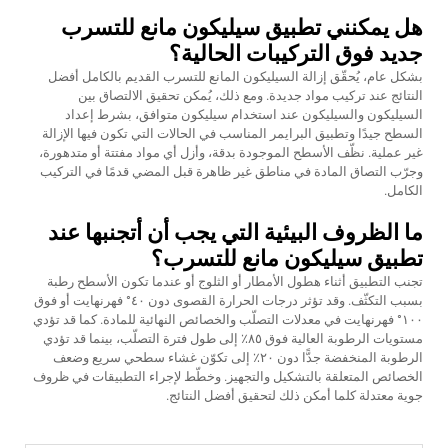
هل يمكنني تطبيق سيليكون مانع للتسرب
جديد فوق التركيبات الحالية؟
بشكل عام، يُحقّق إزالة السيليكون المانع للتسرب القديم بالكامل أفضل
النتائج عند تركيب مواد جديدة. ومع ذلك، يُمكن تحقيق الالتصاق بين
السيليكون والسيليكون عند استخدام سيليكون متوافق، بشرط إعداد
السطح جيدًا وتطبيق البرايمر المناسب في الحالات التي تكون فيها الإزالة
غير عملية. نظّف الأسطح الموجودة بدقة، وأزل أي مواد مفتتة أو متدهورة،
وجرّب التصاق المادة في مناطق غير ظاهرة قبل المضي قدمًا في التركيب
الكامل.
ما الظروف البيئية التي يجب أن أتجنبها عند
تطبيق سيليكون مانع للتسرب؟
تجنب التطبيق أثناء هطول الأمطار أو الثلوج أو عندما تكون الأسطح رطبة
بسبب التكثّف. وقد تؤثر درجات الحرارة القصوى دون ٤٠° فهرنهايت أو فوق
١٠٠° فهرنهايت في معدلات التصلّب والخصائص النهائية للمادة. كما قد تؤدي
مستويات الرطوبة العالية فوق ٨٥٪ إلى طول فترة التصلّب، بينما قد تؤدي
الرطوبة المنخفضة جدًّا دون ٢٠٪ إلى تكوّن غشاء سطحي سريع وضعف
الخصائص المتعلقة بالتشكيل والتجهيز. وخطّط لإجراء التطبيقات في ظروف
جوية معتدلة كلما أمكن ذلك لتحقيق أفضل النتائج.