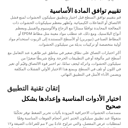
تقييم توافق المادة الأساسية
قم بتقييم توافق السطح قبل اختيار وتطبيق سيليكون الحشوات لمنع فشل
الالتصاق أو التفاعلات الكيميائية. وتُظهر معظم سيليكونات الحشوات ذات
المعالجة المحايدة توافقًا ممتازًا مع الزجاج والألومنيوم والفينيل ومعظم
أنواع البلاستيك. ومع ذلك، قد تتطلب مواد معينة مثل مطاط EPDM أو
المطاط الصناعي (نيوبرين) أو الأسطح المستندة إلى الزيوت استخدام مواد
أولية متخصصة أو تركيبات بديلة من سيليكون الحشوات.
أجْرِ اختبارات التصاق على نطاق صغير في مناطق غير ظاهرة عند التعامل مع
أسطح غير مألوفة أو في التطبيقات الحرجة. وضّح شريطًا صغيرًا من
سيليكون الحشوات، واتركه ليجف تمامًا، ثم اختبر قوة الالتصاق وقيّم أي تغير
في اللون أو تلف في السطح. ويمنع هذا الاختبار الأولي الفشلات المكلفة
ويضمن الأداء الأمثل في التطبيق النهائي.
إتقان تقنية التطبيق
اختيار الأدوات المناسبة وإعدادها بشكل
صحيح
مسدسات الحشوات الاحترافية المزودة بآليات تحرير الضغط توفر تحكّمًا
متفوقًا عند تطبيق سيليكون الختم. اختر أحجام الفوهات المناسبة وفقًا
لمتطلبات عرض المفصل، والتي تتراوح عادةً بين ٣ مم للفراغات الضيقة و١٢