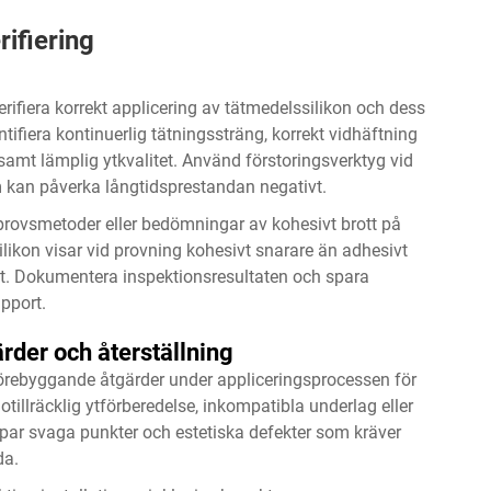
rifiering
rifiera korrekt applicering av tätmedelssilikon och dess
ifiera kontinuerlig tätningssträng, korrekt vidhäftning
 samt lämplig ytkvalitet. Använd förstoringsverktyg vid
 kan påverka långtidsprestandan negativt.
provsmetoder eller bedömningar av kohesivt brott på
ilikon visar vid provning kohesivt snarare än adhesivt
aget. Dokumentera inspektionsresultaten och spara
upport.
rder och återställning
förebyggande åtgärder under appliceringsprocessen för
otillräcklig ytförberedelse, inkompatibla underlag eller
par svaga punkter och estetiska defekter som kräver
da.