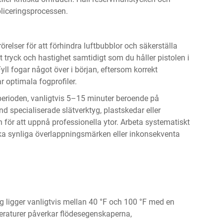
ppliceringsprocessen.
rörelser för att förhindra luftbubblor och säkerställa
t tryck och hastighet samtidigt som du håller pistolen i
Fyll fogar något över i början, eftersom korrekt
r optimala fogprofiler.
erioden, vanligtvis 5–15 minuter beroende på
d specialiserade slätverktyg, plastskedar eller
 för att uppnå professionella ytor. Arbeta systematiskt
ika synliga överlappningsmärken eller inkonsekventa
g ligger vanligtvis mellan 40 °F och 100 °F med en
eraturer påverkar flödesegenskaperna,