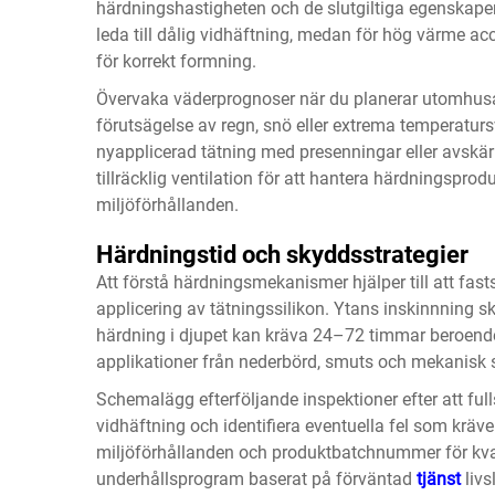
härdningshastigheten och de slutgiltiga egenskape
leda till dålig vidhäftning, medan för hög värme ac
för korrekt formning.
Övervaka väderprognoser när du planerar utomhusap
förutsägelse av regn, snö eller extrema temperatursv
nyapplicerad tätning med presenningar eller avskä
tillräcklig ventilation för att hantera härdningspro
miljöförhållanden.
Härdningstid och skyddsstrategier
Att förstå härdningsmekanismer hjälper till att fas
applicering av tätningssilikon. Ytans inskinnning 
härdning i djupet kan kräva 24–72 timmar beroend
applikationer från nederbörd, smuts och mekanisk 
Schemalägg efterföljande inspektioner efter att full
vidhäftning och identifiera eventuella fel som krä
miljöförhållanden och produktbatchnummer för kval
underhållsprogram baserat på förväntad
tjänst
liv