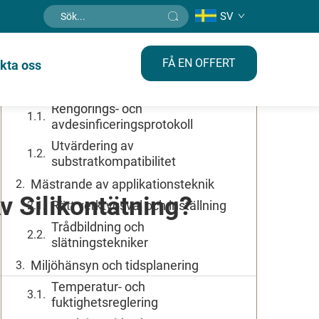
SV
Innehållsförteckning
FÅ EN OFFERT
kta oss
Grundläggande ytförberedelse för
optimal vidhäftning
Rengörings- och
avdesinficeringsprotokoll
Utvärdering av
substratkompatibilitet
Mästrande av applikationsteknik
v Silikontätning?
Rätt verktygsval och inställning
Trådbildning och
slätningstekniker
Miljöhänsyn och tidsplanering
Temperatur- och
fuktighetsreglering