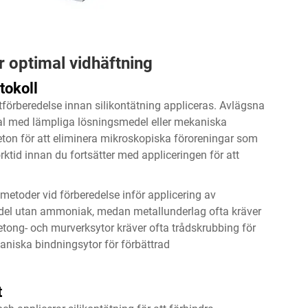
 optimal vidhäftning
tokoll
förberedelse innan silikontätning appliceras. Avlägsna
terial med lämpliga lösningsmedel eller mekaniska
eton för att eliminera mikroskopiska föroreningar som
orktid innan du fortsätter med appliceringen för att
metoder vid förberedelse inför applicering av
medel utan ammoniak, medan metallunderlag ofta kräver
 Betong- och murverksytor kräver ofta trådskrubbing för
aniska bindningsytor för förbättrad
t