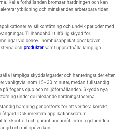
rna. Kalla förhållanden bromsar härdningen och kan
celererar ytbildning och minskar den arbetsbara tiden
plikationer av silikontätning och undvik perioder med
ängningar. Tillhandahåll tillfällig skydd för
rmningar vid behov. Inomhusapplikationer kräver
dukterna och
produkter
samt upprätthålla lämpliga
tställa lämpliga skyddsåtgärder och hanteringstider efter
sker vanligtvis inom 15–30 minuter, medan fullständig
e på fogens djup och miljöförhållanden. Skydda nya
störning under de inledande härdningsfaserna.
ständig härdning genomförts för att verifiera korrekt
ver åtgärd. Dokumentera applikationsdatum,
itetskontroll och garantiändamål. Inför regelbundna
slängd och miljöpåverkan.