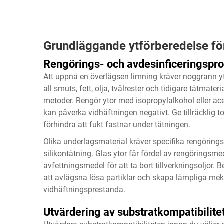
Grundläggande ytförberedelse för
Rengörings- och avdesinficeringspro
Att uppnå en överlägsen limning kräver noggrann yt
all smuts, fett, olja, tvålrester och tidigare tätma
metoder. Rengör ytor med isopropylalkohol eller ac
kan påverka vidhäftningen negativt. Ge tillräcklig t
förhindra att fukt fastnar under tätningen.
Olika underlagsmaterial kräver specifika rengörings
silikontätning. Glas ytor får fördel av rengörings
avfettningsmedel för att ta bort tillverkningsoljor.
att avlägsna lösa partiklar och skapa lämpliga mek
vidhäftningsprestanda.
Utvärdering av substratkompatibilite