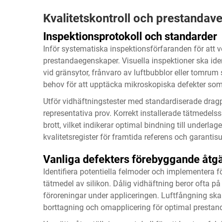
Kvalitetskontroll och prestandave
Inspektionsprotokoll och standarder
Inför systematiska inspektionsförfaranden för att ve
prestandaegenskaper. Visuella inspektioner ska ident
vid gränsytor, frånvaro av luftbubblor eller tomrum
behov för att upptäcka mikroskopiska defekter som
Utför vidhäftningstester med standardiserade drag
representativa prov. Korrekt installerade tätmedelss
brott, vilket indikerar optimal bindning till underl
kvalitetsregister för framtida referens och garantis
Vanliga defekters förebyggande åtgä
Identifiera potentiella felmoder och implementera 
tätmedel av silikon. Dålig vidhäftning beror ofta på 
föroreningar under appliceringen. Luftfångning ska
borttagning och omapplicering för optimal prestan