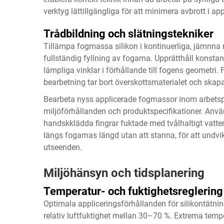
verktyg lättillgängliga för att minimera avbrott i a
Trådbildning och slätningstekniker
Tillämpa
fogmassa silikon
i kontinuerliga, jämnna 
fullständig fyllning av fogarna. Upprätthåll konstan
lämpliga vinklar i förhållande till fogens geometri. 
bearbetning tar bort överskottsmaterialet och skapa
Bearbeta nyss applicerade fogmassor inom arbetsp
miljöförhållanden och produktspecifikationer. Använ
handskklädda fingrar fuktade med tvålhaltigt vatten
längs fogarnas längd utan att stanna, för att undv
utseenden.
Miljöhänsyn och tidsplanering
Temperatur- och fuktighetsreglering
Optimala appliceringsförhållanden för silikontätnin
relativ luftfuktighet mellan 30–70 %. Extrema temp