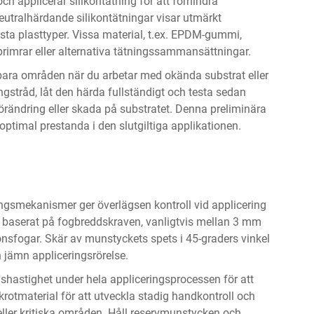
ch applicerar silikontätning för att förhindra
neutralhärdande silikontätningar visar utmärkt
esta plasttyper. Vissa material, t.ex. EPDM-gummi,
lprimrar eller alternativa tätningssammansättningar.
bara områden när du arbetar med okända substrat eller
ningstråd, låt den härda fullständigt och testa sedan
örändring eller skada på substratet. Denna preliminära
optimal prestanda i den slutgiltiga applikationen.
ngsmekanismer ger överlägsen kontroll vid applicering
r baserat på fogbreddskraven, vanligtvis mellan 3 mm
nsfogar. Skär av munstyckets spets i 45-graders vinkel
 jämn appliceringsrörelse.
elshastighet under hela appliceringsprocessen för att
rotmaterial för att utveckla stadig handkontroll och
 eller kritiska områden. Håll reservmunstycken och