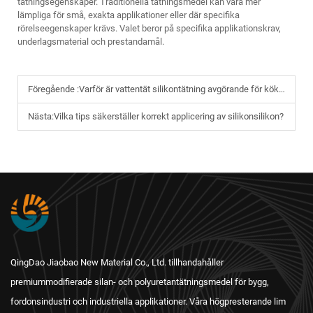
tätningsegenskaper. Traditionella tätningsmedel kan vara mer
lämpliga för små, exakta applikationer eller där specifika
rörelseegenskaper krävs. Valet beror på specifika applikationskrav,
underlagsmaterial och prestandamål.
Föregående :
Varför är vattentät silikontätning avgörande för kök och badrum?
Nästa:
Vilka tips säkerställer korrekt applicering av silikonsilikon?
QingDao Jiaobao New Material Co., Ltd. tillhandahåller
premiummodifierade silan- och polyuretantätningsmedel för bygg,
fordonsindustri och industriella applikationer. Våra högpresterande lim