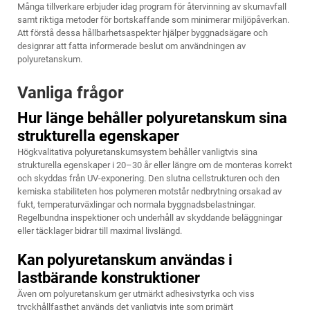
Många tillverkare erbjuder idag program för återvinning av skumavfall
samt riktiga metoder för bortskaffande som minimerar miljöpåverkan.
Att förstå dessa hållbarhetsaspekter hjälper byggnadsägare och
designrar att fatta informerade beslut om användningen av
polyuretanskum.
Vanliga frågor
Hur länge behåller polyuretanskum sina
strukturella egenskaper
Högkvalitativa polyuretanskumsystem behåller vanligtvis sina
strukturella egenskaper i 20–30 år eller längre om de monteras korrekt
och skyddas från UV-exponering. Den slutna cellstrukturen och den
kemiska stabiliteten hos polymeren motstår nedbrytning orsakad av
fukt, temperaturväxlingar och normala byggnadsbelastningar.
Regelbundna inspektioner och underhåll av skyddande beläggningar
eller täcklager bidrar till maximal livslängd.
Kan polyuretanskum användas i
lastbärande konstruktioner
Även om polyuretanskum ger utmärkt adhesivstyrka och viss
tryckhållfasthet används det vanligtvis inte som primärt