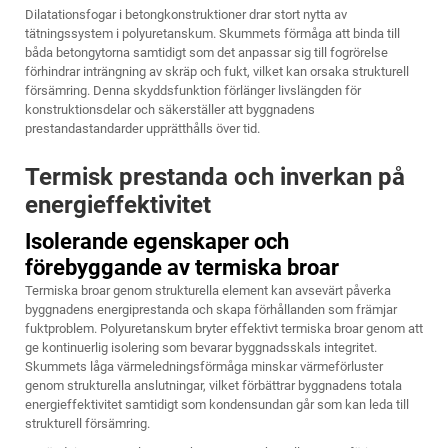
Dilatationsfogar i betongkonstruktioner drar stort nytta av
tätningssystem i polyuretanskum. Skummets förmåga att binda till
båda betongytorna samtidigt som det anpassar sig till fogrörelse
förhindrar inträngning av skräp och fukt, vilket kan orsaka strukturell
försämring. Denna skyddsfunktion förlänger livslängden för
konstruktionsdelar och säkerställer att byggnadens
prestandastandarder upprätthålls över tid.
Termisk prestanda och inverkan på
energieffektivitet
Isolerande egenskaper och
förebyggande av termiska broar
Termiska broar genom strukturella element kan avsevärt påverka
byggnadens energiprestanda och skapa förhållanden som främjar
fuktproblem. Polyuretanskum bryter effektivt termiska broar genom att
ge kontinuerlig isolering som bevarar byggnadsskals integritet.
Skummets låga värmeledningsförmåga minskar värmeförluster
genom strukturella anslutningar, vilket förbättrar byggnadens totala
energieffektivitet samtidigt som kondensundan går som kan leda till
strukturell försämring.