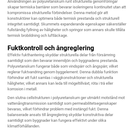
Användningen av polyuretanskum runt strukturella genomföringar
skapar termiska barriärer som bevarar isoleringens kontinuitet utan att
kompromissa strukturella förbindelser. Denna metod gör att
konstruktörer kan optimera både termisk prestanda och strukturell
integritet samtidigt. Skummets expanderande egenskaper säkerställer
fullständig fyllning av håligheter och springor som annars skulle tillåta
termisk brobildning och luftläckage.
Fuktkontroll och ångreglering
Effektiv fukthantering skyddar strukturella delar från försämring
samtidigt som den bevarar innemiljön och byggnadens prestanda.
Polyuretanskum fungerar både som vindspärr och ångspärr, vilket
reglerar fuktvandring genom byggelement. Denna dubbla funktion
förhindrar att fukt samlas i väggkonstruktioner och strukturella
håligheter, vilket annars kan leda till mögeltillväxt, röta i trä eller
korrosion i metall.
Den slutna cellstrukturen i polyuretanskum ger utmärkt motstånd mot
vattenångtransmission samtidigt som permeabilitetsegenskaper
bevaras, vilket förhindrar problem med instängd fukt. Denna
balanserade ansats till ångreglering skyddar konstruktiva delar
samtidigt som byggnader kan fungera effektivt under olika
klimatförhållanden.