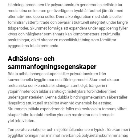
Härdningsprocessen för polyuretanskum genererar en cellstruktur
med slutna celler som ger överlägsen tryckhållfasthet jämfört med
alternativ med öppna celler. Denna konfiguration med slutna celler
förhindrar vattentillträde och bevarar strukturell integritet under längre
tidsperioder. Skummet förmåga att expandera under applicering fyller
kryss och håligheter som annars kan kompromettera strukturella
anslutningar, vilket skapar en monolitisk tätning som förbättrar
byggnadens totala prestanda.
Adhäsions- och
sammanfogningsegenskaper
Bästa adhäsionsegenskaper skiljer polyuretanskum från
konventionella bygglimmar och tätningsmedel. Skummet skapar
mekaniska och kemiska bindningar samtidigt, tränger in i
ytojämnheter och bildar samtidigt molekylära förbindelser med
underlagsmaterialen. Denna dubbla bindningsmekanism säkerställer
långsiktig strukturell stabilitet även vid dynamisk belastning.
Skummets initiala expanderande fyller mikroskopiska tomrum, vilket
skapar intim kontakt mellan ytor och maximerar den limmade
yteffektiviteten.
Temperaturvariationer och miljöförhållanden som typiskt förekommer i
byggtillämpningar har minimal inverkan på polyuretanskumlimmarnas