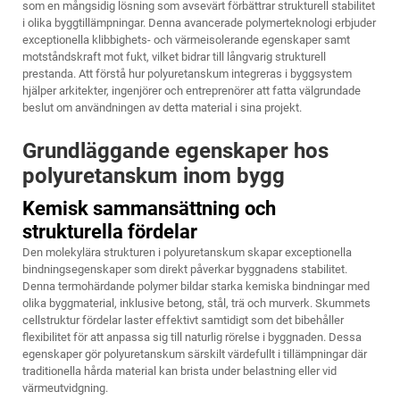
som en mångsidig lösning som avsevärt förbättrar strukturell stabilitet
i olika byggtillämpningar. Denna avancerade polymerteknologi erbjuder
exceptionella klibbighets- och värmeisolerande egenskaper samt
motståndskraft mot fukt, vilket bidrar till långvarig strukturell
prestanda. Att förstå hur polyuretanskum integreras i byggsystem
hjälper arkitekter, ingenjörer och entreprenörer att fatta välgrundade
beslut om användningen av detta material i sina projekt.
Grundläggande egenskaper hos
polyuretanskum inom bygg
Kemisk sammansättning och
strukturella fördelar
Den molekylära strukturen i polyuretanskum skapar exceptionella
bindningsegenskaper som direkt påverkar byggnadens stabilitet.
Denna termohärdande polymer bildar starka kemiska bindningar med
olika byggmaterial, inklusive betong, stål, trä och murverk. Skummets
cellstruktur fördelar laster effektivt samtidigt som det bibehåller
flexibilitet för att anpassa sig till naturlig rörelse i byggnaden. Dessa
egenskaper gör polyuretanskum särskilt värdefullt i tillämpningar där
traditionella hårda material kan brista under belastning eller vid
värmeutvidgning.