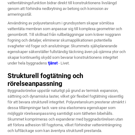
vattentätningsfunktion bidrar direkt till konstruktionens livslängd
genom att förhindra nedbrytning av betong och korrosion av
armeringsstål.
Användning av polyuretanskum i grundsystem skapar sömlösa
vattentäta membran som anpassar sig till komplexa geometrier och
genombrott. Till skillnad från rullbeläggningar som kräver noggrann
fogning och detaljer, eliminerar skumapplikationen potentiella
svagheter vid fogar och anslutningar. Skummets självplanerande
egenskaper säkerställer fullständig täckning även på ojämna ytor och
skapar kontinuerlig skydd som bevarar konstruktionens integritet
under hela byggnadens
tjänst
- Livet.
Strukturell fogtätning och
rörelseanpassning
Byggnadsrörelse uppstår naturligt på grund av termisk expansion,
sättning och dynamiska laster, vilket gör flexibel fogtätning väsentlig
för att bevara strukturell integritet. Polyuretanskum presterar utmärkt i
dessa tillämpningar tack vare sina elastomera egenskaper som
möjliggör rörelseanpassning samtidigt som tätheten bibehålls.
Skummet komprimeras och expanderar med byggnadsrörelsen utan
att förlora adhesion till fogytorna, vilket förhindrar vatteninträngning
och luftläckage som kan äventyra strukturell prestanda.