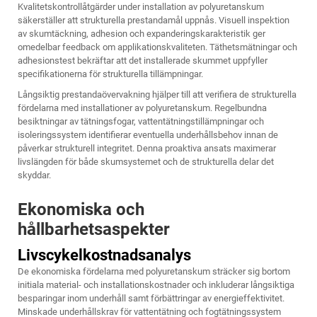
Kvalitetskontrollåtgärder under installation av polyuretanskum
säkerställer att strukturella prestandamål uppnås. Visuell inspektion
av skumtäckning, adhesion och expanderingskarakteristik ger
omedelbar feedback om applikationskvaliteten. Täthetsmätningar och
adhesionstest bekräftar att det installerade skummet uppfyller
specifikationerna för strukturella tillämpningar.
Långsiktig prestandaövervakning hjälper till att verifiera de strukturella
fördelarna med installationer av polyuretanskum. Regelbundna
besiktningar av tätningsfogar, vattentätningstillämpningar och
isoleringssystem identifierar eventuella underhållsbehov innan de
påverkar strukturell integritet. Denna proaktiva ansats maximerar
livslängden för både skumsystemet och de strukturella delar det
skyddar.
Ekonomiska och
hållbarhetsaspekter
Livscykelkostnadsanalys
De ekonomiska fördelarna med polyuretanskum sträcker sig bortom
initiala material- och installationskostnader och inkluderar långsiktiga
besparingar inom underhåll samt förbättringar av energieffektivitet.
Minskade underhållskrav för vattentätning och fogtätningssystem