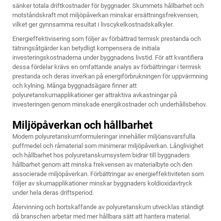
sänker totala driftkostnader för byggnader. Skummets hållbarhet och
motståndskraft mot miljöpåverkan minskar ersättningsfrekvensen,
vilket ger gynnsamma resultat i livscykelkostnadskalkyler.
Energieffektivisering som följer av förbättrad termisk prestanda och
tätningsåtgärder kan betydligt kompensera de initiala
investeringskostnaderna under byggnadens livstid. För att kvantifiera
dessa fördelar krävs en omfattande analys av förbättringar i termisk
prestanda och deras inverkan på energiförbrukningen för uppvärmning
och kylning. Många byggnadsägare finner att
polyuretanskumapplikationer ger attraktiva avkastningar på
investeringen genom minskade energikostnader och underhållsbehov.
Miljöpåverkan och hållbarhet
Modern polyuretanskumformuleringar innehåller miljöansvarsfulla
puffmedel och råmaterial som minimerar miljöpåverkan. Långlivighet
och hållbarhet hos polyuretanskumsystem bidrar till byggnaders
hållbarhet genom att minska frekvensen av materialbyte och den
associerade miljöpåverkan. Förbättringar av energieffektiviteten som
följer av skumapplikationer minskar byggnaders koldioxidavtryck
under hela deras driftsperiod.
Återvinning och bortskaffande av polyuretanskum utvecklas ständigt
då branschen arbetar med mer hållbara sätt att hantera material.