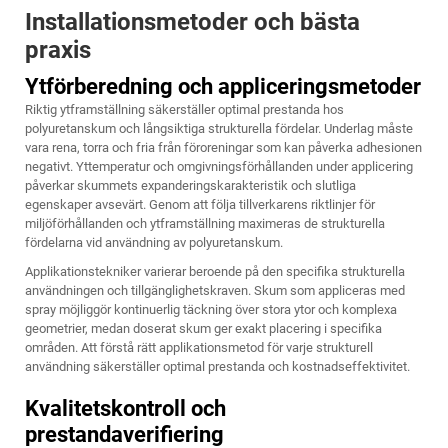
Installationsmetoder och bästa
praxis
Ytförberedning och appliceringsmetoder
Riktig ytframställning säkerställer optimal prestanda hos
polyuretanskum och långsiktiga strukturella fördelar. Underlag måste
vara rena, torra och fria från föroreningar som kan påverka adhesionen
negativt. Yttemperatur och omgivningsförhållanden under applicering
påverkar skummets expanderingskarakteristik och slutliga
egenskaper avsevärt. Genom att följa tillverkarens riktlinjer för
miljöförhållanden och ytframställning maximeras de strukturella
fördelarna vid användning av polyuretanskum.
Applikationstekniker varierar beroende på den specifika strukturella
användningen och tillgänglighetskraven. Skum som appliceras med
spray möjliggör kontinuerlig täckning över stora ytor och komplexa
geometrier, medan doserat skum ger exakt placering i specifika
områden. Att förstå rätt applikationsmetod för varje strukturell
användning säkerställer optimal prestanda och kostnadseffektivitet.
Kvalitetskontroll och
prestandaverifiering