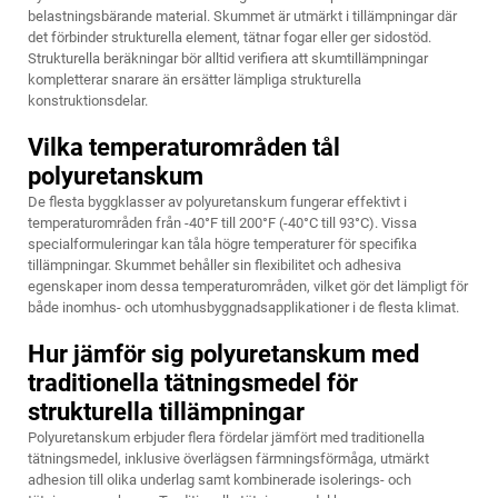
belastningsbärande material. Skummet är utmärkt i tillämpningar där
det förbinder strukturella element, tätnar fogar eller ger sidostöd.
Strukturella beräkningar bör alltid verifiera att skumtillämpningar
kompletterar snarare än ersätter lämpliga strukturella
konstruktionsdelar.
Vilka temperaturområden tål
polyuretanskum
De flesta byggklasser av polyuretanskum fungerar effektivt i
temperaturområden från -40°F till 200°F (-40°C till 93°C). Vissa
specialformuleringar kan tåla högre temperaturer för specifika
tillämpningar. Skummet behåller sin flexibilitet och adhesiva
egenskaper inom dessa temperaturområden, vilket gör det lämpligt för
både inomhus- och utomhusbyggnadsapplikationer i de flesta klimat.
Hur jämför sig polyuretanskum med
traditionella tätningsmedel för
strukturella tillämpningar
Polyuretanskum erbjuder flera fördelar jämfört med traditionella
tätningsmedel, inklusive överlägsen färmningsförmåga, utmärkt
adhesion till olika underlag samt kombinerade isolerings- och