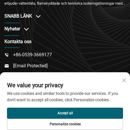
erbjuder vattentäta, flamskyddade och termiska isoleringslösningar med
internationell certifiering och pålitlig eftersäljningstjänst.
SNABB LÄNK
Nyheter
Kontakta oss
+86-0539-3669177

[email Protected]

Nr 217, Dongsi Road, Dongcheng Sub-District, Linqu

We value your privacy
County, Weifang City, Shandong Province
We use cookies and similar tools to provide our services. If you
don't want to accept all cookies, click Personalize cookies.
Copyright © 2026 QingDao Jiaobao New Material Co.,Ltd.
Accept all
Alla rättigheter förbehållna.
Personalize cookies
Integritetspolicy