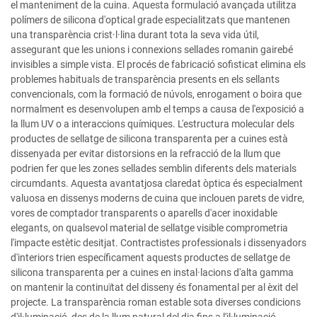
el manteniment de la cuina. Aquesta formulació avançada utilitza
polímers de silicona d'optical grade especialitzats que mantenen
una transparència crist·l·lina durant tota la seva vida útil,
assegurant que les unions i connexions sellades romanin gairebé
invisibles a simple vista. El procés de fabricació sofisticat elimina els
problemes habituals de transparència presents en els sellants
convencionals, com la formació de núvols, enrogament o boira que
normalment es desenvolupen amb el temps a causa de l'exposició a
la llum UV o a interaccions químiques. L'estructura molecular dels
productes de sellatge de silicona transparenta per a cuines està
dissenyada per evitar distorsions en la refracció de la llum que
podrien fer que les zones sellades semblin diferents dels materials
circumdants. Aquesta avantatjosa claredat òptica és especialment
valuosa en dissenys moderns de cuina que inclouen parets de vidre,
vores de comptador transparents o aparells d'acer inoxidable
elegants, on qualsevol material de sellatge visible comprometria
l'impacte estètic desitjat. Contractistes professionals i dissenyadors
d'interiors trien específicament aquests productes de sellatge de
silicona transparenta per a cuines en instal·lacions d'alta gamma
on mantenir la continuïtat del disseny és fonamental per al èxit del
projecte. La transparència roman estable sota diverses condicions