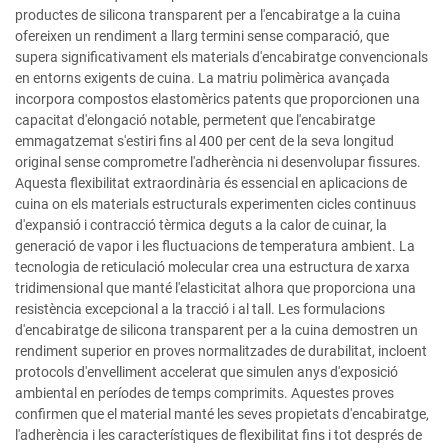
productes de silicona transparent per a l'encabiratge a la cuina
ofereixen un rendiment a llarg termini sense comparació, que
supera significativament els materials d'encabiratge convencionals
en entorns exigents de cuina. La matriu polimèrica avançada
incorpora compostos elastomèrics patents que proporcionen una
capacitat d'elongació notable, permetent que l'encabiratge
emmagatzemat s'estiri fins al 400 per cent de la seva longitud
original sense comprometre l'adherència ni desenvolupar fissures.
Aquesta flexibilitat extraordinària és essencial en aplicacions de
cuina on els materials estructurals experimenten cicles continuus
d'expansió i contracció tèrmica deguts a la calor de cuinar, la
generació de vapor i les fluctuacions de temperatura ambient. La
tecnologia de reticulació molecular crea una estructura de xarxa
tridimensional que manté l'elasticitat alhora que proporciona una
resistència excepcional a la tracció i al tall. Les formulacions
d'encabiratge de silicona transparent per a la cuina demostren un
rendiment superior en proves normalitzades de durabilitat, incloent
protocols d'envelliment accelerat que simulen anys d'exposició
ambiental en períodes de temps comprimits. Aquestes proves
confirmen que el material manté les seves propietats d'encabiratge,
l'adherència i les característiques de flexibilitat fins i tot després de