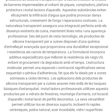
de barreres impermeables al voltant de piques, comptadors, plafons
protectors i instal·lacions d'aparells. Aquestes substàncies eviten
eficaçment la infiltració d'aigua que podria provocar danys
estructurals, creixement de fongs i reparacions costoses. La
naturalesa transparent assegura una integració perfecta amb els
dissenys existents de cuina, mantenint línies neta i una aparença
professional. Des del punt de vista tecnològic, els productes de
silicona transparent per a cuines disposen d'una química
d'entrellaçat avançada que proporciona una durabilitat excepcional
i resistència als canvis de temperatura. La formulació incorpora
additius especialitzats que milloren la resistència als raigs UV,
evitant el grocament i la degradació amb el temps. L'estructura
molecular permet una expansió i contracció significatives sense
esquerdat o pèrdua d'adherència, fet que els fa ideals per a zones
sotmeses a cicles tèrmics. Les aplicacions dels productes de
silicona transparent per a cuines anaven més enllà de les tasques
bàsiques d'estanquitat. Instal·ladors professionals utilitzen aquests
productes per a vidrats de finestres, muntatge d'armaris, col·locació
d'aparells i instal·lació de perfils decoratius. La seva versatilitat
permet utilitzar-los en diversos suports, incloent-hi rajoles
ceràmiques, pedra natural, acer inoxidable, vidre i superfícies