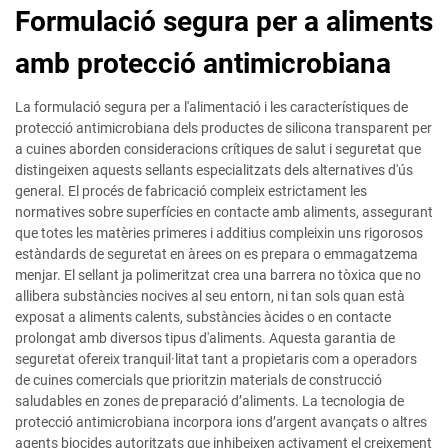
Formulació segura per a aliments
amb protecció antimicrobiana
La formulació segura per a l'alimentació i les característiques de
protecció antimicrobiana dels productes de silicona transparent per
a cuines aborden consideracions crítiques de salut i seguretat que
distingeixen aquests sellants especialitzats dels alternatives d'ús
general. El procés de fabricació compleix estrictament les
normatives sobre superfícies en contacte amb aliments, assegurant
que totes les matèries primeres i additius compleixin uns rigorosos
estàndards de seguretat en àrees on es prepara o emmagatzema
menjar. El sellant ja polimeritzat crea una barrera no tòxica que no
allibera substàncies nocives al seu entorn, ni tan sols quan està
exposat a aliments calents, substàncies àcides o en contacte
prolongat amb diversos tipus d'aliments. Aquesta garantia de
seguretat ofereix tranquil·litat tant a propietaris com a operadors
de cuines comercials que prioritzin materials de construcció
saludables en zones de preparació d’aliments. La tecnologia de
protecció antimicrobiana incorpora ions d’argent avançats o altres
agents biocides autoritzats que inhibeixen activament el creixement