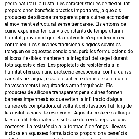
pedra natural i la fusta. Les característiques de flexibilitat
proporcionen beneficis pràctics importants, ja que els
productes de silicona transparent per a cuines acomoden
el moviment estructural sense trencar-se. Els entorns de
cuina experimenten canvis constants de temperatura i
humitat, provocant que els materials s'expandeixin i es
contreuen. Les silicones tradicionals rígides sovint es
trenquen en aquestes condicions, però les formulacions de
silicona flexibles mantenen la integritat del segell durant
tots aquests cicles. Les propietats de resistència a la
humitat ofereixen una protecció excepcional contra danys
causats per aigua, cosa crucial en entorns de cuina on hi
ha vessaments i esquitxades amb freqüència. Els
productes de silicona transparent per a cuines formen
barreres impermeables que eviten la infiltració d'aigua
darrere els comptadors, al voltant dels lavabos i al llarg de
les instal·lacions de resplendor. Aquesta protecció allarga
la vida útil dels materials subjacents i evita reparacions
costoses. La resistència a la formació de fongs i llevats
inclosa en aquestes formulacions proporciona beneficis