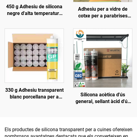
450 g Adhesiu de silicona
Adhesiu per a vidre de
negre d'alta temperatura
cotxe per a parabrises
1200, segellant de silicona
davanters, sostres,
resistent al calor
claraboïgues, adhesiu
impermeable contra fuites
d'aigua, poliuretà fort,
negre
330 g Adhesiu transparent
Sílicona acètica d'ús
blanc porcellana per a
general, sellant àcid d'ús
vidre, segellant per a
general, sellant de sílice
portes i finestres,
acètica
impermeable, resistent a
la humitat, assecat ràpid
Els productes de silicona transparent per a cuines ofereixen
nombrosos avantatges destacats que els converteixen en