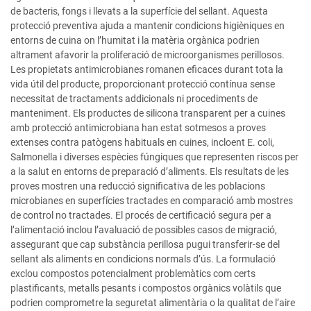
de bacteris, fongs i llevats a la superfície del sellant. Aquesta
protecció preventiva ajuda a mantenir condicions higièniques en
entorns de cuina on l’humitat i la matèria orgànica podrien
altrament afavorir la proliferació de microorganismes perillosos.
Les propietats antimicrobianes romanen eficaces durant tota la
vida útil del producte, proporcionant protecció contínua sense
necessitat de tractaments addicionals ni procediments de
manteniment. Els productes de silicona transparent per a cuines
amb protecció antimicrobiana han estat sotmesos a proves
extenses contra patògens habituals en cuines, incloent E. coli,
Salmonella i diverses espècies fúngiques que representen riscos per
a la salut en entorns de preparació d’aliments. Els resultats de les
proves mostren una reducció significativa de les poblacions
microbianes en superfícies tractades en comparació amb mostres
de control no tractades. El procés de certificació segura per a
l’alimentació inclou l’avaluació de possibles casos de migració,
assegurant que cap substància perillosa pugui transferir-se del
sellant als aliments en condicions normals d’ús. La formulació
exclou compostos potencialment problemàtics com certs
plastificants, metalls pesants i compostos orgànics volàtils que
podrien comprometre la seguretat alimentària o la qualitat de l’aire