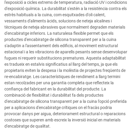
l'exposició a cicles extrems de temperatura, radiació UV i condicions
d'exposició química. La durabilitat s'estén a la resistència contra els
estrès habituals a la cuina, com esquitxades d'oli calent,
vessaments d'aliments àcids, solucions de neteja alcalines i
tècniques de neteja abrasives que normalment degraden materials
d'encabiratge inferiors. La naturalesa flexible permet que els
productes d'encabiratge de silicona transparent per a la cuina
s'adaptin a l'assentament dels edificis, al moviment estructural
estacional i a les vibracions de aparells pesants sense desenvolupar
fugues ni requerir substitucions prematures. Aquesta adaptabilitat
es tradueix en estalvis significatius al llarg del temps, ja que els
propietaris eviten la despesa i la molèstia de projectes freqüents de
re-encabiratge. Les característiques de rendiment a llarg termini
estan recolzades per una garantia completa que reflecteix la
confiança del fabricant en la durabilitat del producte. La
combinació de flexibilitat i durabilitat fa dels productes
d'encabiratge de silicona transparent per a la cuina l'opció preferida
per a aplicacions d'encabiratge crítiques on el fracàs podria
provocar danys per aigua, deteriorament estructural o reparacions
costoses que superen amb escreix la inversió inicial en materials
d'encabiratge de qualitat.