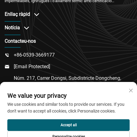
impermeables, ignífugues i d'aïllament tèrmic amb certificació
internacional i un servei postvenda fiable.
Enllaç ràpid
Notícia
Contacteu-nos
+86-0539-3669177

[email Protected]

Núm. 217, Carrer Dongsi, Subdistricte Dongcheng,
Comtat De Linqu, Ciutat De Weifang, Província De

We value your privacy
Shandong
We use cookies and similar tools to provide our services. If you
don't want to accept all cookies, click Personalize cookies.
Copyright © 2026 QingDao Jiaobao New Material Co.,Ltd.
Accept all
Tots els drets reservats.
Personalize cookies