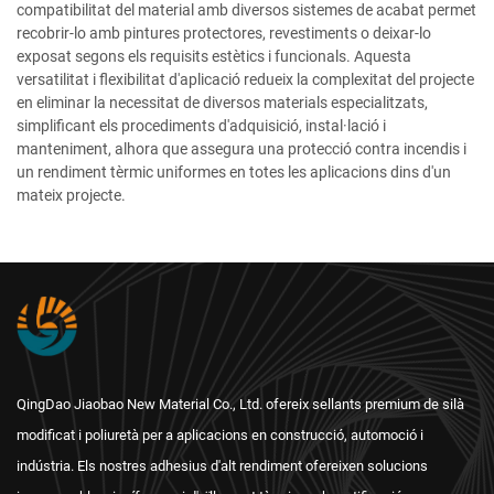
compatibilitat del material amb diversos sistemes de acabat permet
recobrir-lo amb pintures protectores, revestiments o deixar-lo
exposat segons els requisits estètics i funcionals. Aquesta
versatilitat i flexibilitat d'aplicació redueix la complexitat del projecte
en eliminar la necessitat de diversos materials especialitzats,
simplificant els procediments d'adquisició, instal·lació i
manteniment, alhora que assegura una protecció contra incendis i
un rendiment tèrmic uniformes en totes les aplicacions dins d'un
mateix projecte.
QingDao Jiaobao New Material Co., Ltd. ofereix sellants premium de silà
modificat i poliuretà per a aplicacions en construcció, automoció i
indústria. Els nostres adhesius d'alt rendiment ofereixen solucions