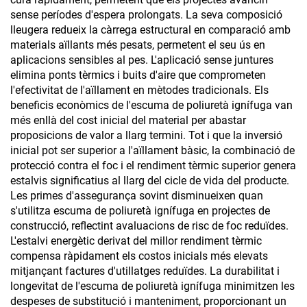
sense períodes d'espera prolongats. La seva composició
lleugera redueix la càrrega estructural en comparació amb
materials aïllants més pesats, permetent el seu ús en
aplicacions sensibles al pes. L'aplicació sense juntures
elimina ponts tèrmics i buits d'aire que comprometen
l'efectivitat de l'aïllament en mètodes tradicionals. Els
beneficis econòmics de l'escuma de poliuretà ignífuga van
més enllà del cost inicial del material per abastar
proposicions de valor a llarg termini. Tot i que la inversió
inicial pot ser superior a l'aïllament bàsic, la combinació de
protecció contra el foc i el rendiment tèrmic superior genera
estalvis significatius al llarg del cicle de vida del producte.
Les primes d'assegurança sovint disminueixen quan
s'utilitza escuma de poliuretà ignífuga en projectes de
construcció, reflectint avaluacions de risc de foc reduïdes.
L'estalvi energètic derivat del millor rendiment tèrmic
compensa ràpidament els costos inicials més elevats
mitjançant factures d'utillatges reduïdes. La durabilitat i
longevitat de l'escuma de poliuretà ignífuga minimitzen les
despeses de substitució i manteniment, proporcionant un