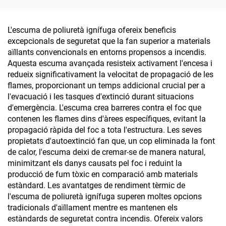
impermeable, resistent a
la humitat, assecat ràpid
L'escuma de poliuretà ignífuga ofereix beneficis
excepcionals de seguretat que la fan superior a materials
aïllants convencionals en entorns propensos a incendis.
Aquesta escuma avançada resisteix activament l'encesa i
redueix significativament la velocitat de propagació de les
flames, proporcionant un temps addicional crucial per a
l'evacuació i les tasques d'extinció durant situacions
d'emergència. L'escuma crea barreres contra el foc que
contenen les flames dins d'àrees específiques, evitant la
propagació ràpida del foc a tota l'estructura. Les seves
propietats d'autoextinció fan que, un cop eliminada la font
de calor, l'escuma deixi de cremar-se de manera natural,
minimitzant els danys causats pel foc i reduint la
producció de fum tòxic en comparació amb materials
estàndard. Les avantatges de rendiment tèrmic de
l'escuma de poliuretà ignífuga superen moltes opcions
tradicionals d'aïllament mentre es mantenen els
estàndards de seguretat contra incendis. Ofereix valors