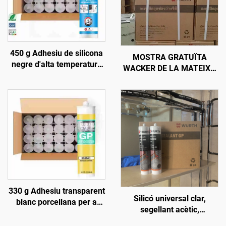
450 g Adhesiu de silicona
MOSTRA GRATUÏTA
negre d'alta temperatura
WACKER DE LA MATEIXA
1200, segellant de silicona
QUALITAT, OEM, SELLANT
resistent al calor
DE SILICONA
TRANSPARENT BARAT,
PREU BAIX, ADHESIU PER
A CONSTRUCCIÓ
330 g Adhesiu transparent
Silicó universal clar,
blanc porcellana per a
segellant acètic,
vidre, segellant per a
impermeable per vidre
portes i finestres,