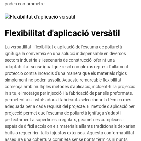
poden comprometre.
Flexibilitat d'aplicació versàtil
La versatilitat i flexibilitat d'aplicació de l'escuma de poliuretà
ignífuga la converteix en una solució indispensable en diversos
sectors industrials i escenaris de construcció, oferint una
adaptabilitat sense igual que resol complexos reptes d'aïllament i
protecció contra incendis d'una manera que els materials rígids
simplement no poden assolir. Aquesta remarcable flexibilitat
comença amb múltiples mètodes d'aplicació, incloent-hi la projecció
in situ, el motatge per injecció i la fabricació de panells preformats,
permetent als instal·ladors i fabricants seleccionar la tècnica més
adequada per a cada requisit del projecte. El mètode d'aplicació per
projecció permet que l'escuma de poliuretà ignífuga s'adapti
perfectament a superfícies irregulars, geometries complexes i
espais de difícil accés on els materials aïllants tradicionals deixarien
buits o requeririen talls i ajustos extensos. Aquesta conformabilitat
assegura una cobertura completa sense ponts tèrmics ni punts