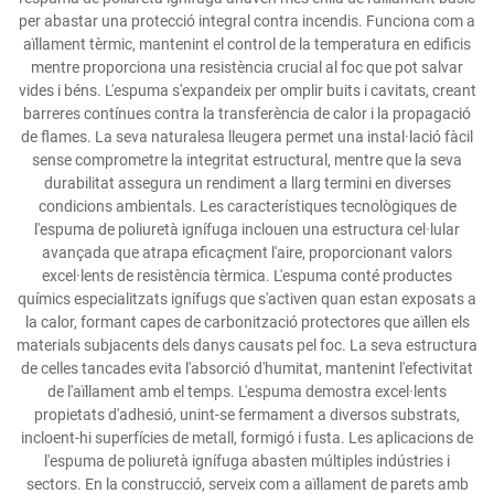
per abastar una protecció integral contra incendis. Funciona com a
aïllament tèrmic, mantenint el control de la temperatura en edificis
mentre proporciona una resistència crucial al foc que pot salvar
vides i béns. L'espuma s'expandeix per omplir buits i cavitats, creant
barreres contínues contra la transferència de calor i la propagació
de flames. La seva naturalesa lleugera permet una instal·lació fàcil
sense comprometre la integritat estructural, mentre que la seva
durabilitat assegura un rendiment a llarg termini en diverses
condicions ambientals. Les característiques tecnològiques de
l'espuma de poliuretà ignífuga inclouen una estructura cel·lular
avançada que atrapa eficaçment l'aire, proporcionant valors
excel·lents de resistència tèrmica. L'espuma conté productes
químics especialitzats ignífugs que s'activen quan estan exposats a
la calor, formant capes de carbonització protectores que aïllen els
materials subjacents dels danys causats pel foc. La seva estructura
de celles tancades evita l'absorció d'humitat, mantenint l'efectivitat
de l'aïllament amb el temps. L'espuma demostra excel·lents
propietats d'adhesió, unint-se fermament a diversos substrats,
incloent-hi superfícies de metall, formigó i fusta. Les aplicacions de
l'espuma de poliuretà ignífuga abasten múltiples indústries i
sectors. En la construcció, serveix com a aïllament de parets amb