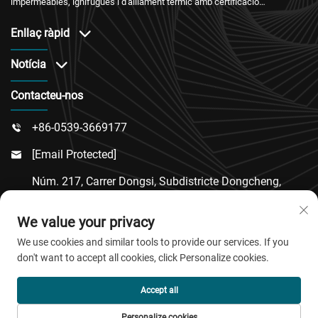
impermeables, ignífugues i d'aïllament tèrmic amb certificació
internacional i un servei postvenda fiable.
Enllaç ràpid
Notícia
Contacteu-nos
+86-0539-3669177

[email Protected]

Núm. 217, Carrer Dongsi, Subdistricte Dongcheng,
Comtat De Linqu, Ciutat De Weifang, Província De

We value your privacy
Shandong
We use cookies and similar tools to provide our services. If you
don't want to accept all cookies, click Personalize cookies.
Copyright © 2026 QingDao Jiaobao New Material Co.,Ltd.
Accept all
Tots els drets reservats.
Personalize cookies