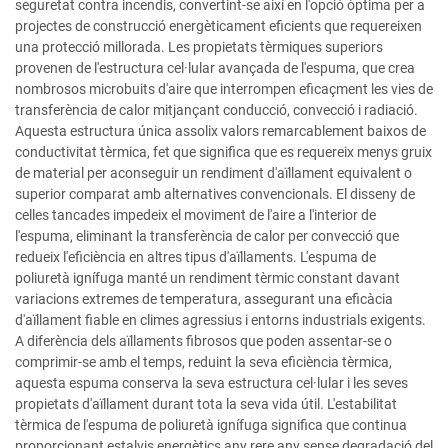
seguretat contra incendis, convertint-se així en l'opció òptima per a
projectes de construcció energèticament eficients que requereixen
una protecció millorada. Les propietats tèrmiques superiors
provenen de l'estructura cel·lular avançada de l'espuma, que crea
nombrosos microbuits d'aire que interrompen eficaçment les vies de
transferència de calor mitjançant conducció, convecció i radiació.
Aquesta estructura única assolix valors remarcablement baixos de
conductivitat tèrmica, fet que significa que es requereix menys gruix
de material per aconseguir un rendiment d'aïllament equivalent o
superior comparat amb alternatives convencionals. El disseny de
celles tancades impedeix el moviment de l'aire a l'interior de
l'espuma, eliminant la transferència de calor per convecció que
redueix l'eficiència en altres tipus d'aïllaments. L'espuma de
poliuretà ignífuga manté un rendiment tèrmic constant davant
variacions extremes de temperatura, assegurant una eficàcia
d'aïllament fiable en climes agressius i entorns industrials exigents.
A diferència dels aïllaments fibrosos que poden assentar-se o
comprimir-se amb el temps, reduint la seva eficiència tèrmica,
aquesta espuma conserva la seva estructura cel·lular i les seves
propietats d'aïllament durant tota la seva vida útil. L'estabilitat
tèrmica de l'espuma de poliuretà ignífuga significa que continua
proporcionant estalvis energètics any rere any sense degradació del