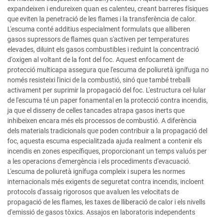
expandeixen i endureixen quan es calenteu, creant barreres físiques
que eviten la penetració de les flames i la transferència de calor.
L'escuma conté additius especialment formulats que alliberen
gasos supressors de flames quan s'activen per temperatures
elevades, diluint els gasos combustibles i reduint la concentració
d'oxigen al voltant de la font del foc. Aquest enfocament de
protecció multicapa assegura que l'escuma de poliuretà ignífuga no
només resisteixi l'inici de la combustió, sinó que també treballi
activament per suprimir la propagació del foc. L'estructura cel·lular
de l'escuma té un paper fonamental en la protecció contra incendis,
ja que el disseny de celles tancades atrapa gasos inerts que
inhibeixen encara més els processos de combustió. A diferència
dels materials tradicionals que poden contribuir a la propagació del
foc, aquesta escuma especialitzada ajuda realment a contenir els
incendis en zones específiques, proporcionant un temps valuós per
a les operacions d'emergència i els procediments d'evacuació.
L'escuma de poliuretà ignífuga compleix i supera les normes
internacionals més exigents de seguretat contra incendis, incloent
protocols d'assaig rigorosos que avaluen les velocitats de
propagació de les flames, les taxes de lliberació de calor i els nivells
d'emissió de gasos tòxics. Assajos en laboratoris independents