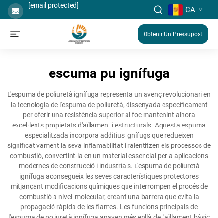
[email protected]
CA
Obtenir Un Pressupost
escuma pu ignífuga
L'espuma de poliuretà ignífuga representa un avenç revolucionari en
la tecnologia de l'espuma de poliuretà, dissenyada específicament
per oferir una resistència superior al foc mantenint alhora
excel·lents propietats d'aïllament i estructurals. Aquesta espuma
especialitzada incorpora additius ignífugs que redueixen
significativament la seva inflamabilitat i ralentitzen els processos de
combustió, convertint-la en un material essencial per a aplicacions
modernes de construcció i industrials. L'espuma de poliuretà
ignífuga aconsegueix les seves característiques protectores
mitjançant modificacions químiques que interrompen el procés de
combustió a nivell molecular, creant una barrera que evita la
propagació ràpida de les flames. Les funcions principals de
l'espuma de poliuretà ignífuga anaven més enllà de l'aïllament bàsic