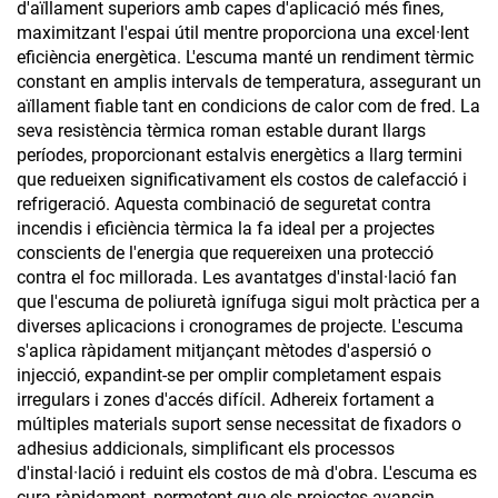
d'aïllament superiors amb capes d'aplicació més fines,
maximitzant l'espai útil mentre proporciona una excel·lent
eficiència energètica. L'escuma manté un rendiment tèrmic
constant en amplis intervals de temperatura, assegurant un
aïllament fiable tant en condicions de calor com de fred. La
seva resistència tèrmica roman estable durant llargs
períodes, proporcionant estalvis energètics a llarg termini
que redueixen significativament els costos de calefacció i
refrigeració. Aquesta combinació de seguretat contra
incendis i eficiència tèrmica la fa ideal per a projectes
conscients de l'energia que requereixen una protecció
contra el foc millorada. Les avantatges d'instal·lació fan
que l'escuma de poliuretà ignífuga sigui molt pràctica per a
diverses aplicacions i cronogrames de projecte. L'escuma
s'aplica ràpidament mitjançant mètodes d'aspersió o
injecció, expandint-se per omplir completament espais
irregulars i zones d'accés difícil. Adhereix fortament a
múltiples materials suport sense necessitat de fixadors o
adhesius addicionals, simplificant els processos
d'instal·lació i reduint els costos de mà d'obra. L'escuma es
cura ràpidament, permetent que els projectes avancin