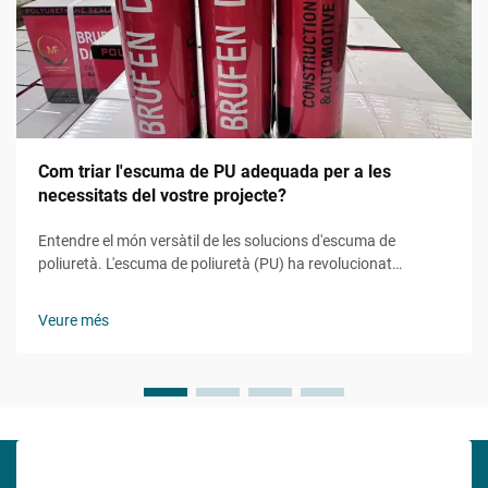
Com triar l'escuma de PU adequada per a les
necessitats del vostre projecte?
Entendre el món versàtil de les solucions d'escuma de
poliuretà. L'escuma de poliuretà (PU) ha revolucionat
nombroses indústries gràcies a la seva versatilitat
remarcable i propietats adaptables. Des de aplicacions en
Veure més
construcció i automoció fins a la fabricació de mobles...