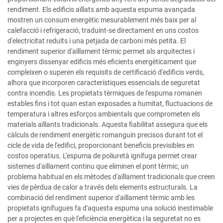
rendiment. Els edificis aïllats amb aquesta espuma avançada
mostren un consum energètic mesurablement més baix per al
calefacció i refrigeració, traduint-se directament en uns costos
d'electricitat reduïts i una petjada de carboni més petita. El
rendiment superior d'aïllament tèrmic permet als arquitectes i
enginyers dissenyar edificis més eficients energèticament que
compleixen o superen els requisits de certificació d'edificis verds,
alhora que incorporen característiques essencials de seguretat
contra incendis. Les propietats tèrmiques de l'espuma romanen
estables fins i tot quan estan exposades a humitat, fluctuacions de
temperatura i altres esforços ambientals que comprometen els
materials aïllants tradicionals. Aquesta fiabilitat assegura que els
càlculs de rendiment energètic romanguin precisos durant tot el
cicle de vida de l'edifici, proporcionant beneficis previsibles en
costos operatius. L'espuma de poliuretà ignífuga permet crear
sistemes d'aïllament continu que eliminen el pont tèrmic, un
problema habitual en els mètodes d'aïllament tradicionals que creen
vies de pèrdua de calor a través dels elements estructurals. La
combinació del rendiment superior d'aïllament tèrmic amb les
propietats ignífugues fa d'aquesta espuma una solució inestimable
per a projectes en què l'eficiència energètica i la seguretat no es