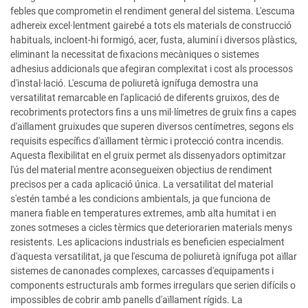
febles que comprometin el rendiment general del sistema. L'escuma
adhereix excel·lentment gairebé a tots els materials de construcció
habituals, incloent-hi formigó, acer, fusta, aluminí i diversos plàstics,
eliminant la necessitat de fixacions mecàniques o sistemes
adhesius addicionals que afegiran complexitat i cost als processos
d'instal·lació. L'escuma de poliuretà ignífuga demostra una
versatilitat remarcable en l'aplicació de diferents gruixos, des de
recobriments protectors fins a uns mil·límetres de gruix fins a capes
d'aïllament gruixudes que superen diversos centímetres, segons els
requisits específics d'aïllament tèrmic i protecció contra incendis.
Aquesta flexibilitat en el gruix permet als dissenyadors optimitzar
l'ús del material mentre aconsegueixen objectius de rendiment
precisos per a cada aplicació única. La versatilitat del material
s'estén també a les condicions ambientals, ja que funciona de
manera fiable en temperatures extremes, amb alta humitat i en
zones sotmeses a cicles tèrmics que deteriorarien materials menys
resistents. Les aplicacions industrials es beneficien especialment
d'aquesta versatilitat, ja que l'escuma de poliuretà ignífuga pot aïllar
sistemes de canonades complexes, carcasses d'equipaments i
components estructurals amb formes irregulars que serien difícils o
impossibles de cobrir amb panells d'aïllament rígids. La