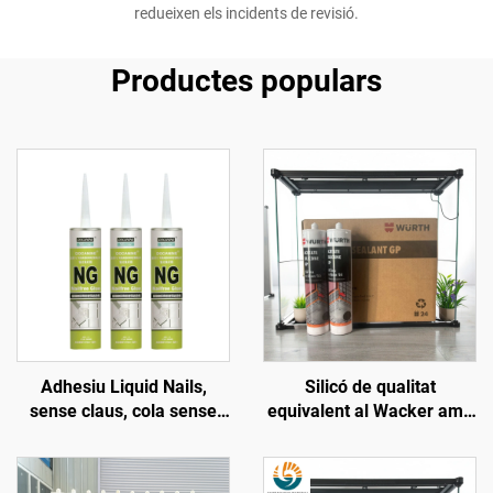
redueixen els incidents de revisió.
Productes populars
Adhesiu Liquid Nails,
Silicó de qualitat
sense claus, cola sense
equivalent al Wacker amb
claus, sellant
resistència a altes
temperatures,
impermeable, clar i blanc