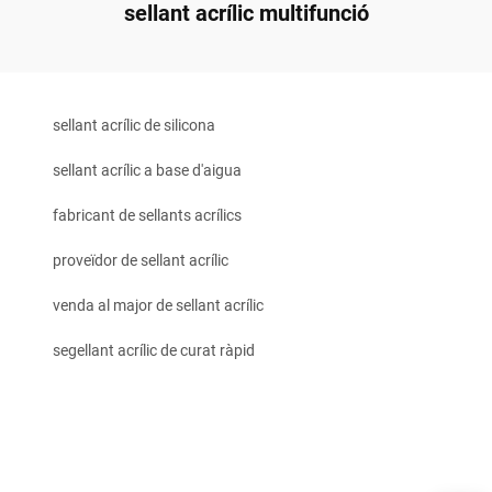
sellant acrílic multifunció
sellant acrílic de silicona
sellant acrílic a base d'aigua
fabricant de sellants acrílics
proveïdor de sellant acrílic
venda al major de sellant acrílic
segellant acrílic de curat ràpid