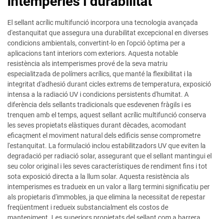
intempèries i durabilitat
El sellant acrílic multifunció incorpora una tecnologia avançada
d'estanquitat que assegura una durabilitat excepcional en diverses
condicions ambientals, convertint-lo en l'opció òptima per a
aplicacions tant interiors com exteriors. Aquesta notable
resistència als intemperismes prové de la seva matriu
especialitzada de polímers acrílics, que manté la flexibilitat i la
integritat d'adhesió durant cicles extrems de temperatura, exposició
intensa a la radiació UV i condicions persistents d'humitat. A
diferència dels sellants tradicionals que esdevenen fràgils i es
trenquen amb el temps, aquest sellant acrílic multifunció conserva
les seves propietats elàstiques durant dècades, acomodant
eficaçment el moviment natural dels edificis sense comprometre
l'estanquitat. La formulació inclou estabilitzadors UV que eviten la
degradació per radiació solar, assegurant que el sellant mantingui el
seu color original i les seves característiques de rendiment fins i tot
sota exposició directa a la llum solar. Aquesta resistència als
intemperismes es tradueix en un valor a llarg termini significatiu per
als propietaris d'immobles, ja que elimina la necessitat de repestar
freqüentment i redueix substancialment els costos de
manteniment. Les superiors propietats del sellant com a barrera