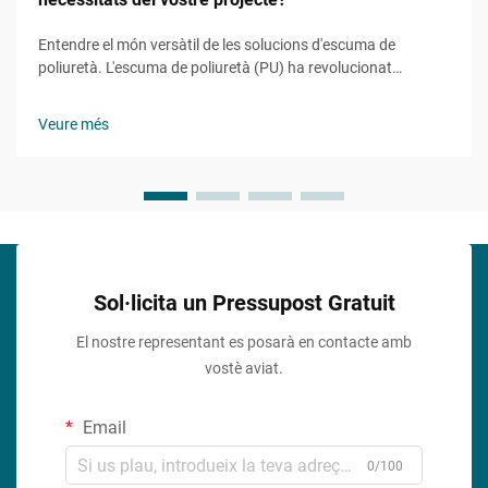
Entendre el món versàtil de les solucions d'escuma de
poliuretà. L'escuma de poliuretà (PU) ha revolucionat
nombroses indústries gràcies a la seva versatilitat
remarcable i propietats adaptables. Des de aplicacions en
Veure més
construcció i automoció fins a la fabricació de mobles...
Sol·licita un Pressupost Gratuit
El nostre representant es posarà en contacte amb
vostè aviat.
Email
0/100