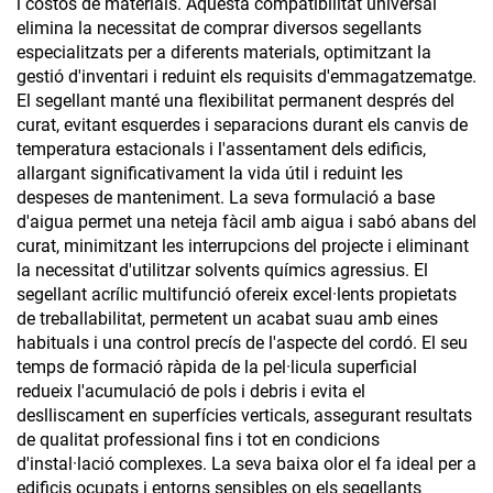
i costos de materials. Aquesta compatibilitat universal
elimina la necessitat de comprar diversos segellants
especialitzats per a diferents materials, optimitzant la
gestió d'inventari i reduint els requisits d'emmagatzematge.
El segellant manté una flexibilitat permanent després del
curat, evitant esquerdes i separacions durant els canvis de
temperatura estacionals i l'assentament dels edificis,
allargant significativament la vida útil i reduint les
despeses de manteniment. La seva formulació a base
d'aigua permet una neteja fàcil amb aigua i sabó abans del
curat, minimitzant les interrupcions del projecte i eliminant
la necessitat d'utilitzar solvents químics agressius. El
segellant acrílic multifunció ofereix excel·lents propietats
de treballabilitat, permetent un acabat suau amb eines
habituals i una control precís de l'aspecte del cordó. El seu
temps de formació ràpida de la pel·licula superficial
redueix l'acumulació de pols i debris i evita el
deslliscament en superfícies verticals, assegurant resultats
de qualitat professional fins i tot en condicions
d'instal·lació complexes. La seva baixa olor el fa ideal per a
edificis ocupats i entorns sensibles on els segellants