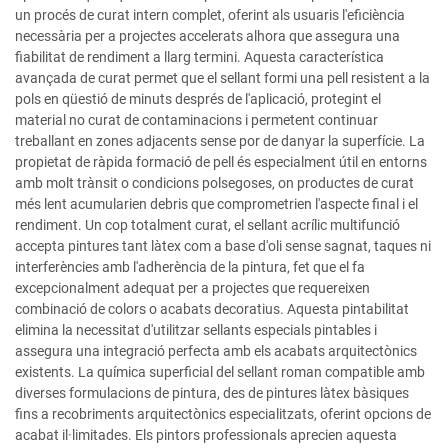
un procés de curat intern complet, oferint als usuaris l'eficiència
necessària per a projectes accelerats alhora que assegura una
fiabilitat de rendiment a llarg termini. Aquesta característica
avançada de curat permet que el sellant formi una pell resistent a la
pols en qüestió de minuts després de l'aplicació, protegint el
material no curat de contaminacions i permetent continuar
treballant en zones adjacents sense por de danyar la superfície. La
propietat de ràpida formació de pell és especialment útil en entorns
amb molt trànsit o condicions polsegoses, on productes de curat
més lent acumularien debris que comprometrien l'aspecte final i el
rendiment. Un cop totalment curat, el sellant acrílic multifunció
accepta pintures tant làtex com a base d'oli sense sagnat, taques ni
interferències amb l'adherència de la pintura, fet que el fa
excepcionalment adequat per a projectes que requereixen
combinació de colors o acabats decoratius. Aquesta pintabilitat
elimina la necessitat d'utilitzar sellants especials pintables i
assegura una integració perfecta amb els acabats arquitectònics
existents. La química superficial del sellant roman compatible amb
diverses formulacions de pintura, des de pintures làtex bàsiques
fins a recobriments arquitectònics especialitzats, oferint opcions de
acabat il·limitades. Els pintors professionals aprecien aquesta