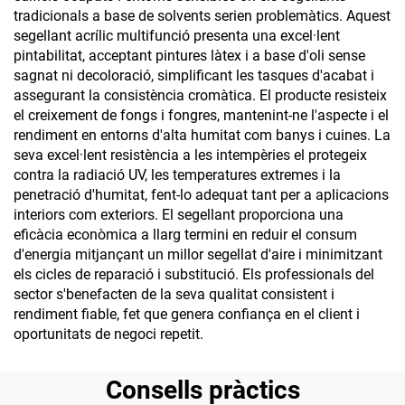
tradicionals a base de solvents serien problemàtics. Aquest
segellant acrílic multifunció presenta una excel·lent
pintabilitat, acceptant pintures làtex i a base d'oli sense
sagnat ni decoloració, simplificant les tasques d'acabat i
assegurant la consistència cromàtica. El producte resisteix
el creixement de fongs i fongres, mantenint-ne l'aspecte i el
rendiment en entorns d'alta humitat com banys i cuines. La
seva excel·lent resistència a les intempèries el protegeix
contra la radiació UV, les temperatures extremes i la
penetració d'humitat, fent-lo adequat tant per a aplicacions
interiors com exteriors. El segellant proporciona una
eficàcia econòmica a llarg termini en reduir el consum
d'energia mitjançant un millor segellat d'aire i minimitzant
els cicles de reparació i substitució. Els professionals del
sector s'benefacten de la seva qualitat consistent i
rendiment fiable, fet que genera confiança en el client i
oportunitats de negoci repetit.
Consells pràctics