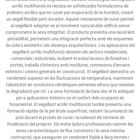
acrílic multifunció es recolza en sofisticades formulacions de
polímers acrílics que es curen per evaporació de la humitat, creant
un segell flexible però durador. Aquest mecanisme de curat permet
al segellant adaptar-se al moviment natural dels edificis sense
comprometre la seva integritat. El producte presenta una excel·lent
pintabilitat, permetent una integració perfecta amb els esquemes
de colors existents i els dissenys arquitectònics. Les aplicacions del
segellant acrílic multifunció abasten els sectors residencials,
comercials i industrials, incloent-hi instal·lacions de finestres i
portes, treballs d'interiors amb motllures, connexions d'envans
exteriors i unions generals en construcció. El segellant demostra un
rendiment superior en les fluctuacions de temperatura, mantenint
l'elasticitat en condicions climàtiques extremes alhora que resisteix
la degradació per UV. La seva formulació de baix olor el fa adequat
per a aplicacions interiors on el confort dels ocupants és
fonamental. El segellant acrílic multifunció també presenta una
formació ràpida de la pel·licula superficial, reduint l'acumulació de
pols durant el procés de curat i accelerant els terminis de
finalització del projecte. Els instal·ladors professionals valoren les
seves característiques de flux constants i la seva mínima
contracció, que asseguren un rendiment fiable a llarg termini i