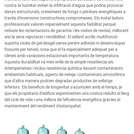
contra la humitat eviten la infiltració d'aigua que podria provocar
danys estructurals, creixement de fongs o pèrdues energètiques a
través d'inversions constructives compromeses. Els instal·ladors
professionals valoren especialment aquesta fiabilitat perquè
redueix les reclamacions de garantia i les visites de revisió, millorant
així la seva reputació i rendibilitat. El sellant acrílic multifunció
suporta cicles de gel-desgel sense perdre adhesió ni desenvolupar
fissures per tensió, cosa que el fa especialment adequat per a
climes amb variacions estacionals importants de temperatura.
Aquesta durabilitat va més enllà de la simple resistència als
intemperismes i inclou resistència química davant contaminants
ambientals habituals, agents de neteja i contaminats atmosfèrics
que d'altra manera podrien degradar productes de sellatge
inferiors. Els beneficis de longevitat s'acumulen amb el temps, ja
que els propietaris d'edificis experimenten uns costos reduïts al llarg
del cicle de vida i una millora de l'eficiència energètica gràcies al
manteniment del rendiment d'estanquitat.