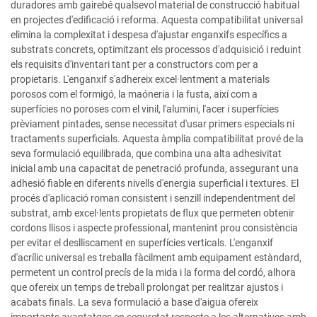
duradores amb gairebé qualsevol material de construcció habitual
en projectes d'edificació i reforma. Aquesta compatibilitat universal
elimina la complexitat i despesa d'ajustar enganxifs específics a
substrats concrets, optimitzant els processos d'adquisició i reduint
els requisits d'inventari tant per a constructors com per a
propietaris. L'enganxif s'adhereix excel·lentment a materials
porosos com el formigó, la maóneria i la fusta, així com a
superfícies no poroses com el vinil, l'alumini, l'acer i superfícies
prèviament pintades, sense necessitat d'usar primers especials ni
tractaments superficials. Aquesta àmplia compatibilitat prové de la
seva formulació equilibrada, que combina una alta adhesivitat
inicial amb una capacitat de penetració profunda, assegurant una
adhesió fiable en diferents nivells d'energia superficial i textures. El
procés d'aplicació roman consistent i senzill independentment del
substrat, amb excel·lents propietats de flux que permeten obtenir
cordons llisos i aspecte professional, mantenint prou consistència
per evitar el deslliscament en superfícies verticals. L'enganxif
d'acrílic universal es treballa fàcilment amb equipament estàndard,
permetent un control precís de la mida i la forma del cordó, alhora
que ofereix un temps de treball prolongat per realitzar ajustos i
acabats finals. La seva formulació a base d'aigua ofereix