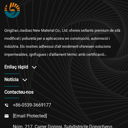
QingDao Jiaobao New Material Co., Ltd. ofereix sellants premium de silà
modificat i poliuretà per a aplicacions en construcció, automoció i
indústria. Els nostres adhesius d'alt rendiment ofereixen solucions
impermeables, ignífugues i d'aïllament tèrmic amb certificació
internacional i un servei postvenda fiable.
Enllaç ràpid
Notícia
Contacteu-nos
+86-0539-3669177

[email Protected]

Núm. 217, Carrer Dongsi, Subdistricte Dongcheng,