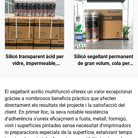
Silicó transparent àcid per
Silicó segellant permanent
vidre, impermeable,
de gran volum, cola per
especial sense fugues,
vidre, adhesiu d'alta
cola per aquari i peixera
densitat, clar, curat amb
àcid acètic, proveïdors de
silicó, duració de 9 mesos
El segellant acrílic multifunció ofereix un valor excepcional
gràcies a nombrosos beneficis pràctics que afecten
directament els resultats del projecte i la satisfacció del
client. En primer lloc, la seva notable resistència
d'adherència s'uneix eficaçment a fusta, metall, formigó,
vinil i superfícies pintades sense necessitat d'imprimadors
ni preparacions especials de la superfície, estalviant temps