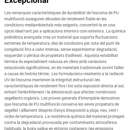
Excepcional
Les remarques característiques de durabilitat de l'escuma de PU
multifunció asseguren dècades de rendiment fiable en les
condicions mediambientals més exigents, convertint-la en una
opció ideal tant per a aplicacions interiors com exteriors. La química
polimèrica avançada crea un material que suporta fluctuacions
extremes de temperatura, des de condicions per sota del punt de
congelació fins a calor intensa, sense experimentar degradació,
esquerdat o pèrdua de propietats d'adhesió. Aquesta estabilitat
tèrmica és especialment valuosa en clims amb variacions
estacionals significatives, on els materials tradicionals sovint fallen
a causa de l'estrès tèrmic. Les formulacions resistents a la radiació
UV de l'escuma mantenen la integritat estructural i les
característiques de rendiment fins i tot sota exposició directa al sol,
evitant l'embrittlement i la deterioració que afecten nombrosos
segellants orgànics. Les proves generals d'intempèrie demostren
que l'escuma de PU multifunció conserva les seves propietats de
segellat i aïllament després d'anys d'exposició a pluja, neu, vent i
cicles de temperatura. La resistència química del material protegeix
contra la degradació provocada per contaminants atmosfèrics
habituals, la boira salina en entorns costaners i les emissions