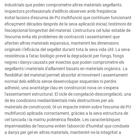
industrials que poden comprometre altres materials segellants.
Inspectors professionals d'edificis observen amb freqüència
instal·lacions d'escuma de PU multifunció que continuen funcionant
eficaçment dècades després de la seva aplicació inicial, testimoni de
l'excepcional longevitat del material. L'estructura cel·lular estable de
l'escuma evita els problemes de contracció i assentament que
afecten altres materials expansius, mantenint les dimensions
originals i l'eficàcia del segellat durant tota la seva vida útil. La seva
resistència a l'atac biològic prevé la degradació per fongs, fongs
negres i danys causats per insectes que poden comprometre els
segellants i materials d'aïllament basats en materials orgànics. La
flexibilitat del material permet absorbir el moviment i assentament
normal dels edificis sense desenvolupar esquerdes ni perdre
adhesió, una avantatge clau en construcció nova on s'espera
l'assentament estructural. El cicle de congelació-descongelació, una
de les condicions mediambientals més destructives per als
materials de construcció, té un impacte mínim sobre l'escuma de PU
multifunció aplicada correctament, gràcies a la seva estructura de
cel tancada i la matriu polimèrica flexible. Les característiques
impermeables de l'escuma eviten l'absorció d'humitat que condueix
a danys per gel en altres materials, mantenint-ne la integritat a