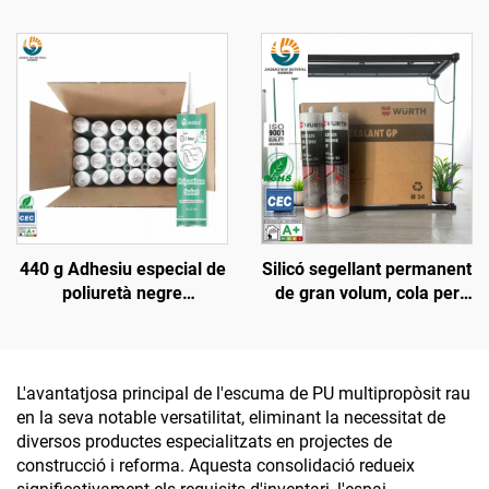
parabrisa, segellador de
neutra Sellant mateix que
juntures, sellant de
Wacker Qualitat Adhesiu
silicona poliuretànic Pu
monocomponent Preu
300 ml
440 g Adhesiu especial de
Silicó segellant permanent
poliuretà negre
de gran volum, cola per
impermeable per a sostres
vidre, adhesiu d'alta
de cotxe, reparació de
densitat, clar, curat amb
filtracions en claraboïgues
àcid acètic, proveïdors de
de caixa, goma per a
silicó, duració de 9 mesos
L'avantatjosa principal de l'escuma de PU multipropòsit rau
parabrisa del davant
en la seva notable versatilitat, eliminant la necessitat de
diversos productes especialitzats en projectes de
construcció i reforma. Aquesta consolidació redueix