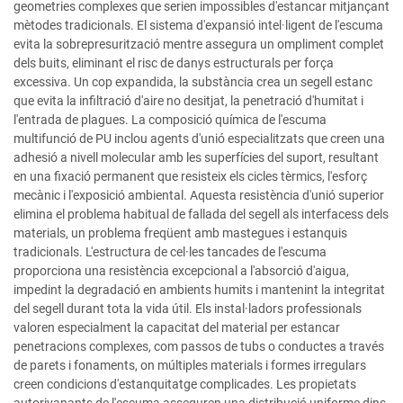
geometries complexes que serien impossibles d'estancar mitjançant
mètodes tradicionals. El sistema d'expansió intel·ligent de l'escuma
evita la sobrepresurització mentre assegura un ompliment complet
dels buits, eliminant el risc de danys estructurals per força
excessiva. Un cop expandida, la substància crea un segell estanc
que evita la infiltració d'aire no desitjat, la penetració d'humitat i
l'entrada de plagues. La composició química de l'escuma
multifunció de PU inclou agents d'unió especialitzats que creen una
adhesió a nivell molecular amb les superfícies del suport, resultant
en una fixació permanent que resisteix els cicles tèrmics, l'esforç
mecànic i l'exposició ambiental. Aquesta resistència d'unió superior
elimina el problema habitual de fallada del segell als interfacess dels
materials, un problema freqüent amb mastegues i estanquis
tradicionals. L'estructura de cel·les tancades de l'escuma
proporciona una resistència excepcional a l'absorció d'aigua,
impedint la degradació en ambients humits i mantenint la integritat
del segell durant tota la vida útil. Els instal·ladors professionals
valoren especialment la capacitat del material per estancar
penetracions complexes, com passos de tubs o conductes a través
de parets i fonaments, on múltiples materials i formes irregulars
creen condicions d'estanquitatge complicades. Les propietats