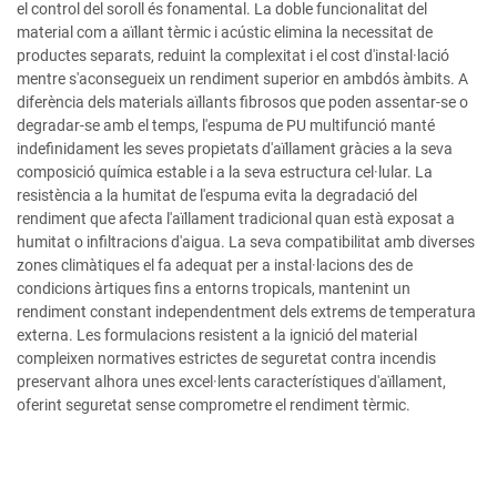
el control del soroll és fonamental. La doble funcionalitat del
material com a aïllant tèrmic i acústic elimina la necessitat de
productes separats, reduint la complexitat i el cost d'instal·lació
mentre s'aconsegueix un rendiment superior en ambdós àmbits. A
diferència dels materials aïllants fibrosos que poden assentar-se o
degradar-se amb el temps, l'espuma de PU multifunció manté
indefinidament les seves propietats d'aïllament gràcies a la seva
composició química estable i a la seva estructura cel·lular. La
resistència a la humitat de l'espuma evita la degradació del
rendiment que afecta l'aïllament tradicional quan està exposat a
humitat o infiltracions d'aigua. La seva compatibilitat amb diverses
zones climàtiques el fa adequat per a instal·lacions des de
condicions àrtiques fins a entorns tropicals, mantenint un
rendiment constant independentment dels extrems de temperatura
externa. Les formulacions resistent a la ignició del material
compleixen normatives estrictes de seguretat contra incendis
preservant alhora unes excel·lents característiques d'aïllament,
oferint seguretat sense comprometre el rendiment tèrmic.