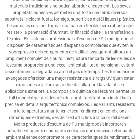
materials tradicionals no poden abordar eficaçment. Les seves
propietats adhesives permeten una forta unió amb diversos
substrats, incloent fusta, formigó, superfícies metàl·liques i plàstics.
L'escuma es cura per formar una barrera flexible però robusta que
resisteix la penetració d'humitat, l'infiltració d'aire i la transferència
tèrmica. Els sistemes professionals d'escuma de PU multipropòsit
disposen de característiques d'expansió controlades que eviten la
sobrepressió dels components de l'edifici, assegurant alhora un
ompliment complet dels buits. L'estructura tancada de les cel·les de
l'escuma proporciona una excel·lent estabilitat dimensional, evitant
l'assentament o degradació amb el pas del temps. Les formulacions
avançades ofereixen una major resistència als raigs UV quan estan
exposades a la llum solar directa, allargant la vida útil en
aplicacions exteriors. La composició química de l'escuma permet un
tall i modelatge fàcil després del curat, facilitant una instal·lació
precisa en detalls arquitectònics complexos. Les variants resistents
a la temperatura mantenen el seu rendiment en condicions
climàtiques extremes, des del fred àrtic fins a la calor del desert.
Molts productes d'escuma de PU multipropòsit incorporen
actualment agents espumants ecològics que redueixen el impacte
ambiental sense comprometre les característiques de rendiment. El