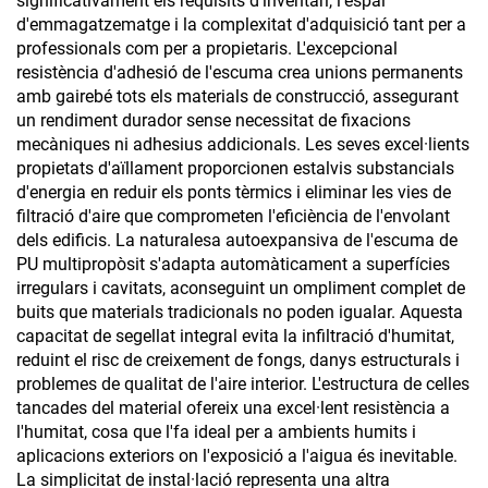
significativament els requisits d'inventari, l'espai
d'emmagatzematge i la complexitat d'adquisició tant per a
professionals com per a propietaris. L'excepcional
resistència d'adhesió de l'escuma crea unions permanents
amb gairebé tots els materials de construcció, assegurant
un rendiment durador sense necessitat de fixacions
mecàniques ni adhesius addicionals. Les seves excel·lients
propietats d'aïllament proporcionen estalvis substancials
d'energia en reduir els ponts tèrmics i eliminar les vies de
filtració d'aire que comprometen l'eficiència de l'envolant
dels edificis. La naturalesa autoexpansiva de l'escuma de
PU multipropòsit s'adapta automàticament a superfícies
irregulars i cavitats, aconseguint un ompliment complet de
buits que materials tradicionals no poden igualar. Aquesta
capacitat de segellat integral evita la infiltració d'humitat,
reduint el risc de creixement de fongs, danys estructurals i
problemes de qualitat de l'aire interior. L'estructura de celles
tancades del material ofereix una excel·lent resistència a
l'humitat, cosa que l'fa ideal per a ambients humits i
aplicacions exteriors on l'exposició a l'aigua és inevitable.
La simplicitat de instal·lació representa una altra