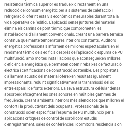
resistència tèrmica superior es tradueix directament en una
reducció del consum energètic per als sistemes de calefacció i
refrigeració, oferint estalvis econòmics mesurables durant tota la
vida operativa de l'edifici. L'aplicació sense juntures del material
elimina els camins de pont tèrmic que comprometen les
instal·lacions d'aïllament convencionals, creant una barrera tèrmica
contínua que manté temperatures interiors constants. Auditors
energètics professionals informen de millores espectaculars en el
rendiment tèrmic dels edificis després de l'aplicació d'espuma de PU
multifunció, amb moltes instal·lacions que aconsegueixen millores
d'eficiència energètica que permeten obtenir rebaixes de facturació
elèctrica i certificacions de construcció sostenible. Les propietats
d'aïllament acústic del material ofereixen resultats igualment
impressionants, reduint significativament la transmissió del so
entre espais i de fonts exteriors. La seva estructura cel·lular densa
absorbeix eficaçment les ones sonores en múltiples gammes de
freqüència, creant ambients interiors més silenciosos que milloren el
confort i la productivitat dels ocupants. Professionals de la
construcció solen especificar l'espuma de PU multifunció per a
aplicacions crítiques de control de soroll com estudis
d'enregistrament, sales de conferències i dormitoris residencials on