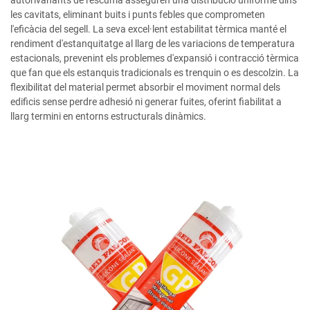
autorivanants de l'escuma asseguren una distribució uniforme dins
les cavitats, eliminant buits i punts febles que comprometen
l'eficàcia del segell. La seva excel·lent estabilitat tèrmica manté el
rendiment d'estanquitatge al llarg de les variacions de temperatura
estacionals, prevenint els problemes d'expansió i contracció tèrmica
que fan que els estanquis tradicionals es trenquin o es descolzin. La
flexibilitat del material permet absorbir el moviment normal dels
edificis sense perdre adhesió ni generar fuites, oferint fiabilitat a
llarg termini en entorns estructurals dinàmics.