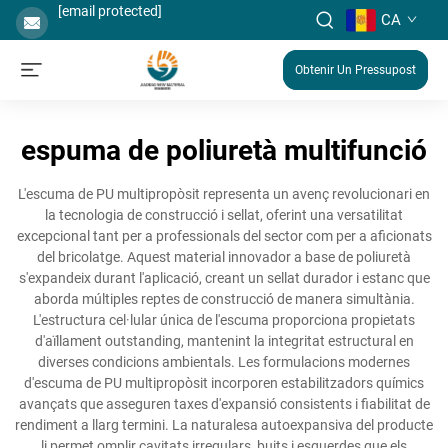
[email protected]
CA
Obtenir Un Pressupost
espuma de poliuretà multifunció
L'escuma de PU multipropòsit representa un avenç revolucionari en
la tecnologia de construcció i sellat, oferint una versatilitat
excepcional tant per a professionals del sector com per a aficionats
del bricolatge. Aquest material innovador a base de poliuretà
s'expandeix durant l'aplicació, creant un sellat durador i estanc que
aborda múltiples reptes de construcció de manera simultània.
L'estructura cel·lular única de l'escuma proporciona propietats
d'aïllament outstanding, mantenint la integritat estructural en
diverses condicions ambientals. Les formulacions modernes
d'escuma de PU multipropòsit incorporen estabilitzadors químics
avançats que asseguren taxes d'expansió consistents i fiabilitat de
rendiment a llarg termini. La naturalesa autoexpansiva del producte
li permet omplir cavitats irregulars, buits i esquerdes que els