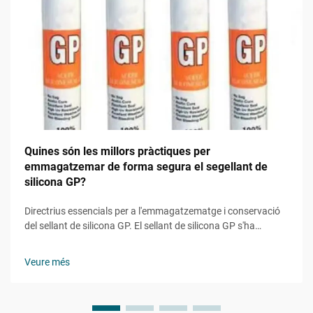
Quines són les millors pràctiques per
emmagatzemar de forma segura el segellant de
silicona GP?
Directrius essencials per a l'emmagatzematge i conservació
del sellant de silicona GP. El sellant de silicona GP s'ha
convertit en un producte indispensable en aplicacions de
construcció, reforma domèstica i industrials.
Veure més
L'emmagatzematge adequat és crucial no només per
mantenir la seva eficàcia...