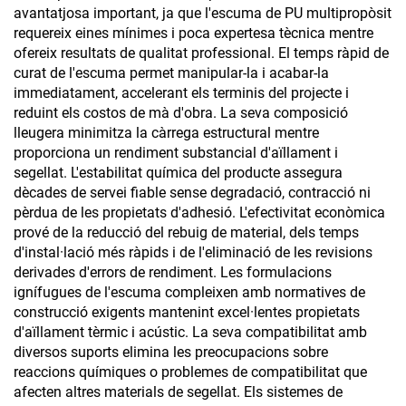
avantatjosa important, ja que l'escuma de PU multipropòsit
requereix eines mínimes i poca expertesa tècnica mentre
ofereix resultats de qualitat professional. El temps ràpid de
curat de l'escuma permet manipular-la i acabar-la
immediatament, accelerant els terminis del projecte i
reduint els costos de mà d'obra. La seva composició
lleugera minimitza la càrrega estructural mentre
proporciona un rendiment substancial d'aïllament i
segellat. L'estabilitat química del producte assegura
dècades de servei fiable sense degradació, contracció ni
pèrdua de les propietats d'adhesió. L'efectivitat econòmica
prové de la reducció del rebuig de material, dels temps
d'instal·lació més ràpids i de l'eliminació de les revisions
derivades d'errors de rendiment. Les formulacions
ignífugues de l'escuma compleixen amb normatives de
construcció exigents mantenint excel·lentes propietats
d'aïllament tèrmic i acústic. La seva compatibilitat amb
diversos suports elimina les preocupacions sobre
reaccions químiques o problemes de compatibilitat que
afecten altres materials de segellat. Els sistemes de