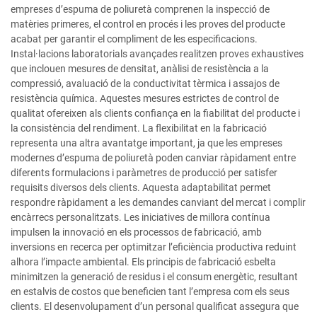
empreses d’espuma de poliuretà comprenen la inspecció de
matèries primeres, el control en procés i les proves del producte
acabat per garantir el compliment de les especificacions.
Instal·lacions laboratorials avançades realitzen proves exhaustives
que inclouen mesures de densitat, anàlisi de resistència a la
compressió, avaluació de la conductivitat tèrmica i assajos de
resistència química. Aquestes mesures estrictes de control de
qualitat ofereixen als clients confiança en la fiabilitat del producte i
la consistència del rendiment. La flexibilitat en la fabricació
representa una altra avantatge important, ja que les empreses
modernes d’espuma de poliuretà poden canviar ràpidament entre
diferents formulacions i paràmetres de producció per satisfer
requisits diversos dels clients. Aquesta adaptabilitat permet
respondre ràpidament a les demandes canviant del mercat i complir
encàrrecs personalitzats. Les iniciatives de millora contínua
impulsen la innovació en els processos de fabricació, amb
inversions en recerca per optimitzar l’eficiència productiva reduint
alhora l’impacte ambiental. Els principis de fabricació esbelta
minimitzen la generació de residus i el consum energètic, resultant
en estalvis de costos que beneficien tant l’empresa com els seus
clients. El desenvolupament d’un personal qualificat assegura que