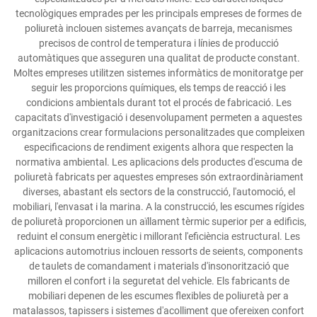
tecnològiques emprades per les principals empreses de formes de
poliuretà inclouen sistemes avançats de barreja, mecanismes
precisos de control de temperatura i línies de producció
automàtiques que asseguren una qualitat de producte constant.
Moltes empreses utilitzen sistemes informàtics de monitoratge per
seguir les proporcions químiques, els temps de reacció i les
condicions ambientals durant tot el procés de fabricació. Les
capacitats d'investigació i desenvolupament permeten a aquestes
organitzacions crear formulacions personalitzades que compleixen
especificacions de rendiment exigents alhora que respecten la
normativa ambiental. Les aplicacions dels productes d'escuma de
poliuretà fabricats per aquestes empreses són extraordinàriament
diverses, abastant els sectors de la construcció, l'automoció, el
mobiliari, l'envasat i la marina. A la construcció, les escumes rígides
de poliuretà proporcionen un aïllament tèrmic superior per a edificis,
reduint el consum energètic i millorant l'eficiència estructural. Les
aplicacions automotrius inclouen ressorts de seients, components
de taulets de comandament i materials d'insonorització que
milloren el confort i la seguretat del vehicle. Els fabricants de
mobiliari depenen de les escumes flexibles de poliuretà per a
matalassos, tapissers i sistemes d'acolliment que ofereixen confort