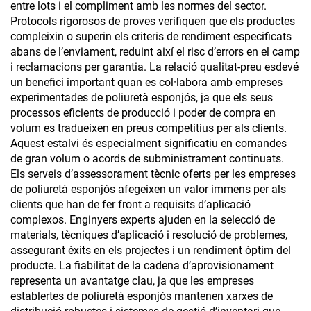
entre lots i el compliment amb les normes del sector.
Protocols rigorosos de proves verifiquen que els productes
compleixin o superin els criteris de rendiment especificats
abans de l’enviament, reduint així el risc d’errors en el camp
i reclamacions per garantia. La relació qualitat-preu esdevé
un benefici important quan es col·labora amb empreses
experimentades de poliuretà esponjós, ja que els seus
processos eficients de producció i poder de compra en
volum es tradueixen en preus competitius per als clients.
Aquest estalvi és especialment significatiu en comandes
de gran volum o acords de subministrament continuats.
Els serveis d’assessorament tècnic oferts per les empreses
de poliuretà esponjós afegeixen un valor immens per als
clients que han de fer front a requisits d’aplicació
complexos. Enginyers experts ajuden en la selecció de
materials, tècniques d’aplicació i resolució de problemes,
assegurant èxits en els projectes i un rendiment òptim del
producte. La fiabilitat de la cadena d’aprovisionament
representa un avantatge clau, ja que les empreses
establertes de poliuretà esponjós mantenen xarxes de