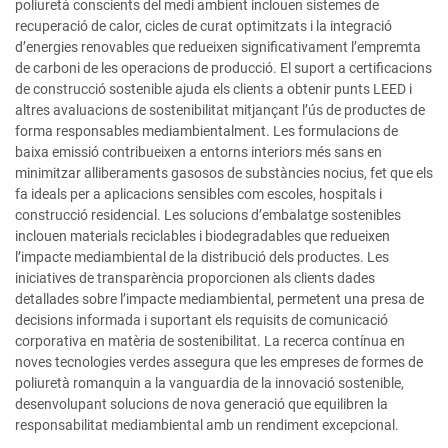
poliuretà conscients del medi ambient inclouen sistemes de
recuperació de calor, cicles de curat optimitzats i la integració
d’energies renovables que redueixen significativament l’empremta
de carboni de les operacions de producció. El suport a certificacions
de construcció sostenible ajuda els clients a obtenir punts LEED i
altres avaluacions de sostenibilitat mitjançant l’ús de productes de
forma responsables mediambientalment. Les formulacions de
baixa emissió contribueixen a entorns interiors més sans en
minimitzar alliberaments gasosos de substàncies nocius, fet que els
fa ideals per a aplicacions sensibles com escoles, hospitals i
construcció residencial. Les solucions d’embalatge sostenibles
inclouen materials reciclables i biodegradables que redueixen
l’impacte mediambiental de la distribució dels productes. Les
iniciatives de transparència proporcionen als clients dades
detallades sobre l’impacte mediambiental, permetent una presa de
decisions informada i suportant els requisits de comunicació
corporativa en matèria de sostenibilitat. La recerca contínua en
noves tecnologies verdes assegura que les empreses de formes de
poliuretà romanquin a la vanguardia de la innovació sostenible,
desenvolupant solucions de nova generació que equilibren la
responsabilitat mediambiental amb un rendiment excepcional.