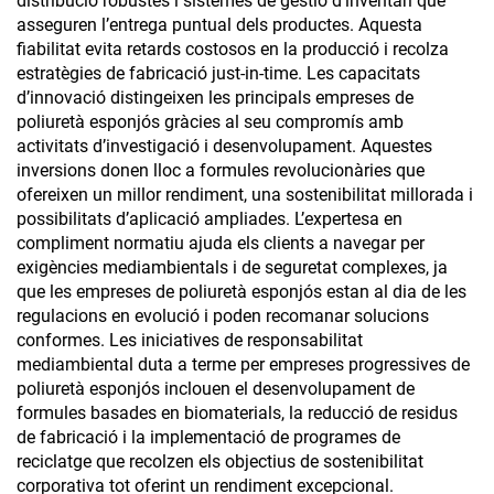
distribució robustes i sistemes de gestió d’inventari que
asseguren l’entrega puntual dels productes. Aquesta
fiabilitat evita retards costosos en la producció i recolza
estratègies de fabricació just-in-time. Les capacitats
d’innovació distingeixen les principals empreses de
poliuretà esponjós gràcies al seu compromís amb
activitats d’investigació i desenvolupament. Aquestes
inversions donen lloc a formules revolucionàries que
ofereixen un millor rendiment, una sostenibilitat millorada i
possibilitats d’aplicació ampliades. L’expertesa en
compliment normatiu ajuda els clients a navegar per
exigències mediambientals i de seguretat complexes, ja
que les empreses de poliuretà esponjós estan al dia de les
regulacions en evolució i poden recomanar solucions
conformes. Les iniciatives de responsabilitat
mediambiental duta a terme per empreses progressives de
poliuretà esponjós inclouen el desenvolupament de
formules basades en biomaterials, la reducció de residus
de fabricació i la implementació de programes de
reciclatge que recolzen els objectius de sostenibilitat
corporativa tot oferint un rendiment excepcional.