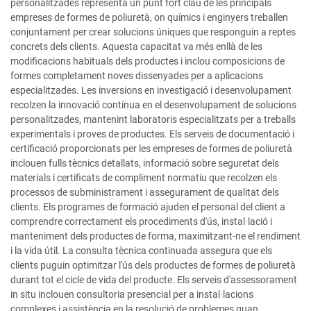
personalitzades representa un punt fort clau de les principals
empreses de formes de poliuretà, on químics i enginyers treballen
conjuntament per crear solucions úniques que responguin a reptes
concrets dels clients. Aquesta capacitat va més enllà de les
modificacions habituals dels productes i inclou composicions de
formes completament noves dissenyades per a aplicacions
especialitzades. Les inversions en investigació i desenvolupament
recolzen la innovació contínua en el desenvolupament de solucions
personalitzades, mantenint laboratoris especialitzats per a treballs
experimentals i proves de productes. Els serveis de documentació i
certificació proporcionats per les empreses de formes de poliuretà
inclouen fulls tècnics detallats, informació sobre seguretat dels
materials i certificats de compliment normatiu que recolzen els
processos de subministrament i assegurament de qualitat dels
clients. Els programes de formació ajuden el personal del client a
comprendre correctament els procediments d'ús, instal·lació i
manteniment dels productes de forma, maximitzant-ne el rendiment
i la vida útil. La consulta tècnica continuada assegura que els
clients puguin optimitzar l'ús dels productes de formes de poliuretà
durant tot el cicle de vida del producte. Els serveis d'assessorament
in situ inclouen consultoria presencial per a instal·lacions
complexes i assistència en la resolució de problemes quan