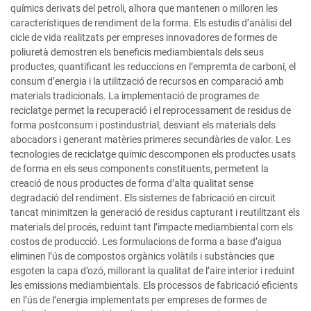
químics derivats del petroli, alhora que mantenen o milloren les
característiques de rendiment de la forma. Els estudis d’anàlisi del
cicle de vida realitzats per empreses innovadores de formes de
poliuretà demostren els beneficis mediambientals dels seus
productes, quantificant les reduccions en l’empremta de carboni, el
consum d’energia i la utilització de recursos en comparació amb
materials tradicionals. La implementació de programes de
reciclatge permet la recuperació i el reprocessament de residus de
forma postconsum i postindustrial, desviant els materials dels
abocadors i generant matèries primeres secundàries de valor. Les
tecnologies de reciclatge químic descomponen els productes usats
de forma en els seus components constituents, permetent la
creació de nous productes de forma d’alta qualitat sense
degradació del rendiment. Els sistemes de fabricació en circuit
tancat minimitzen la generació de residus capturant i reutilitzant els
materials del procés, reduint tant l’impacte mediambiental com els
costos de producció. Les formulacions de forma a base d’aigua
eliminen l’ús de compostos orgànics volàtils i substàncies que
esgoten la capa d’ozó, millorant la qualitat de l’aire interior i reduint
les emissions mediambientals. Els processos de fabricació eficients
en l’ús de l’energia implementats per empreses de formes de