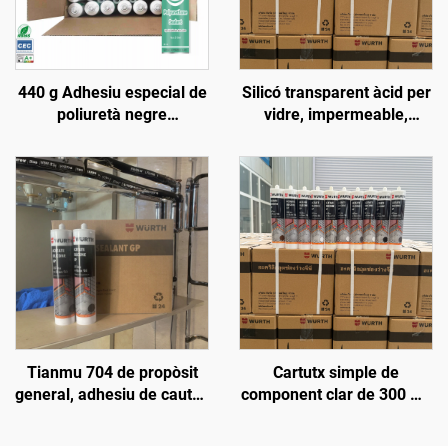
440 g Adhesiu especial de
Silicó transparent àcid per
poliuretà negre
vidre, impermeable,
impermeable per a sostres
especial sense fugues,
de cotxe, reparació de
cola per aquari i peixera
filtracions en claraboïgues
de caixa, goma per a
parabrisa del davant
Tianmu 704 de propòsit
Cartutx simple de
general, adhesiu de cautxó
component clar de 300 ml,
de sílice blanc
envàs de plàstic, silicó
segellant