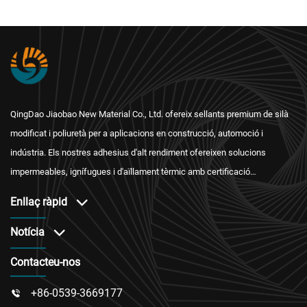
QingDao Jiaobao New Material Co., Ltd. ofereix sellants premium de silà
modificat i poliuretà per a aplicacions en construcció, automoció i
indústria. Els nostres adhesius d'alt rendiment ofereixen solucions
impermeables, ignífugues i d'aïllament tèrmic amb certificació
internacional i un servei postvenda fiable.
Enllaç ràpid
Notícia
Contacteu-nos
+86-0539-3669177
