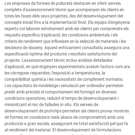
Les empreses de formes de poliuretà destacen en oferir serveis
complets d'assessorament tècnic que acompanyen els clients en
totes les fases dels seus projectes, des del desenvolupament del
concepte inicial fins a la implementació final. Els equips d'enginyeria
experts col·laboren estretament amb els clients per comprendre els
requisits específics d'aplicació, les condicions ambientals i els
criteris de rendiment que influeixen en la selecció de materials i les
decisions de disseny. Aquest enfocament consultatiu assegura una
especificació òptima del producte i resultats satisfactoris del
projecte. L'assessorament tècnic inclou anàlisis detallades
d'aplicació, en què enginyers experimentats avaluïn factors com ara
les càrregues requerides, l'exposició a temperatures, la
compatibilitat química i les necessitats de compliment normatiu.
Les capacitats de modelatge i simulació per ordinador permeten
predir amb precisió el comportament del formigó en diverses
condicions operatives, reduint el temps de desenvolupament i
minimitzant el risc de fallades in situ. Els serveis de
desenvolupament de prototips permeten als clients provar mostres
de formes en condicions reals abans de comprometre's amb una
producció a gran escala, assegurant-ne total satisfacció pel que fa
al rendiment del material. El desenvolupament de formulacions