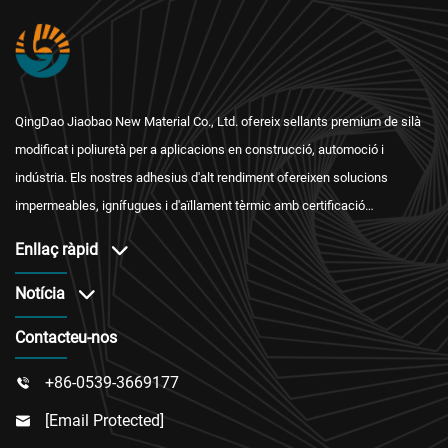
QingDao Jiaobao New Material Co., Ltd. ofereix sellants premium de silà
modificat i poliuretà per a aplicacions en construcció, automoció i
indústria. Els nostres adhesius d'alt rendiment ofereixen solucions
impermeables, ignífugues i d'aïllament tèrmic amb certificació
internacional i un servei postvenda fiable.
Enllaç ràpid
Notícia
Contacteu-nos
+86-0539-3669177

[email Protected]
