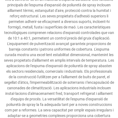
principals de l'espuma d'expansió de poliuretà de spray inclouen
aïllament tèrmic, estanquitat d'aire, protecció contra la humitat i
reforç estructural. Les seves propietats d'adhesió superiors li
permeten adherir-se eficaçment a diversos suports, incloent-hi
formigó, metall, fusta i superfícies de maó. Les característiques
tecnològiques comprenen relacions d'expansió controlades que van
de 10:1 a 40:1, permetent un control precís del gruix d'aplicació.
L'equipament de pulverització avançat garanteix proporcions de
barreja constants i patrons uniformes de cobertura. L'espuma
curada mostra una excel·lent estabilitat dimensional, mantenint les
seves propietats d'aïllament en amplis intervals de temperatura. Les
aplicacions de l'espuma d'expansió de poliuretà de spray abasten
els sectors residencials, comercials i industrials. Els professionals
de la construcció l'utilitzen per a l'aïllament de buits de paret, el
segellat d'àtics, l'impermeabilització de soterranis i l'encapsulació de
canonades de climatització. Les aplicacions industrials inclouen
instal·lacions d'almacenament fred, transport refrigerat i aïllament
d'equips de procés. La versatilitat de l'espuma d'expansió de
poliuretà de spray la fa adequada tant per a noves construccions
com per a reformes. La seva capacitat per omplir espais irregulars i
adaptar-se a geometries complexes proporciona una cobertura