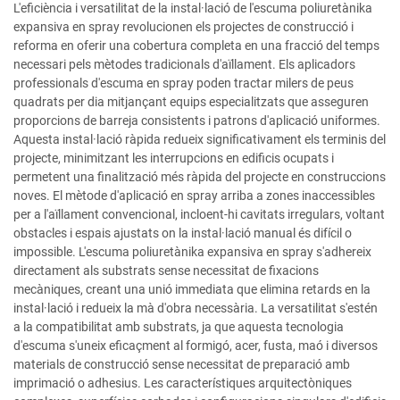
L'eficiència i versatilitat de la instal·lació de l'escuma poliuretànika
expansiva en spray revolucionen els projectes de construcció i
reforma en oferir una cobertura completa en una fracció del temps
necessari pels mètodes tradicionals d'aïllament. Els aplicadors
professionals d'escuma en spray poden tractar milers de peus
quadrats per dia mitjançant equips especialitzats que asseguren
proporcions de barreja consistents i patrons d'aplicació uniformes.
Aquesta instal·lació ràpida redueix significativament els terminis del
projecte, minimitzant les interrupcions en edificis ocupats i
permetent una finalització més ràpida del projecte en construccions
noves. El mètode d'aplicació en spray arriba a zones inaccessibles
per a l'aïllament convencional, incloent-hi cavitats irregulars, voltant
obstacles i espais ajustats on la instal·lació manual és difícil o
impossible. L'escuma poliuretànika expansiva en spray s'adhereix
directament als substrats sense necessitat de fixacions
mecàniques, creant una unió immediata que elimina retards en la
instal·lació i redueix la mà d'obra necessària. La versatilitat s'estén
a la compatibilitat amb substrats, ja que aquesta tecnologia
d'escuma s'uneix eficaçment al formigó, acer, fusta, maó i diversos
materials de construcció sense necessitat de preparació amb
imprimació o adhesius. Les característiques arquitectòniques