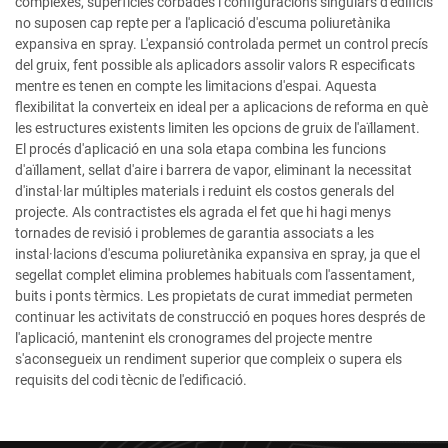
complexes, superfícies corbades i configuracions singulars d'edificis
no suposen cap repte per a l'aplicació d'escuma poliuretànika
expansiva en spray. L'expansió controlada permet un control precís
del gruix, fent possible als aplicadors assolir valors R especificats
mentre es tenen en compte les limitacions d'espai. Aquesta
flexibilitat la converteix en ideal per a aplicacions de reforma en què
les estructures existents limiten les opcions de gruix de l'aïllament.
El procés d'aplicació en una sola etapa combina les funcions
d'aïllament, sellat d'aire i barrera de vapor, eliminant la necessitat
d'instal·lar múltiples materials i reduint els costos generals del
projecte. Als contractistes els agrada el fet que hi hagi menys
tornades de revisió i problemes de garantia associats a les
instal·lacions d'escuma poliuretànika expansiva en spray, ja que el
segellat complet elimina problemes habituals com l'assentament,
buits i ponts tèrmics. Les propietats de curat immediat permeten
continuar les activitats de construcció en poques hores després de
l'aplicació, mantenint els cronogrames del projecte mentre
s'aconsegueix un rendiment superior que compleix o supera els
requisits del codi tècnic de l'edificació.