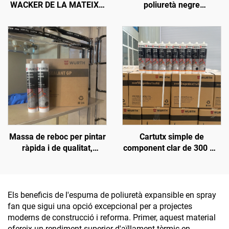
WACKER DE LA MATEIXA
poliuretà negre
QUALITAT, OEM, SELLANT
impermeable per a sostres
DE SILICONA
de cotxe, reparació de
TRANSPARENT BARAT,
filtracions en claraboïgues
PREU BAIX, ADHESIU PER
de caixa, goma per a
A CONSTRUCCIÓ
parabrisa del davant
Massa de reboc per pintar
Cartutx simple de
ràpida i de qualitat,
component clar de 300 ml,
popular al mercat, sense
envàs de plàstic, silicó
contracció, sellant
segellant
siliconat
Els beneficis de l'espuma de poliuretà expansible en spray
fan que sigui una opció excepcional per a projectes
moderns de construcció i reforma. Primer, aquest material
ofereix un rendiment superior d'aïllament tèrmic en