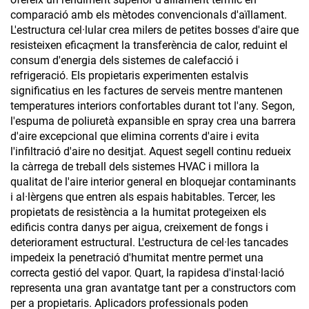
comparació amb els mètodes convencionals d'aïllament.
L'estructura cel·lular crea milers de petites bosses d'aire que
resisteixen eficaçment la transferència de calor, reduint el
consum d'energia dels sistemes de calefacció i
refrigeració. Els propietaris experimenten estalvis
significatius en les factures de serveis mentre mantenen
temperatures interiors confortables durant tot l'any. Segon,
l'espuma de poliuretà expansible en spray crea una barrera
d'aire excepcional que elimina corrents d'aire i evita
l'infiltració d'aire no desitjat. Aquest segell continu redueix
la càrrega de treball dels sistemes HVAC i millora la
qualitat de l'aire interior general en bloquejar contaminants
i al·lèrgens que entren als espais habitables. Tercer, les
propietats de resistència a la humitat protegeixen els
edificis contra danys per aigua, creixement de fongs i
deteriorament estructural. L'estructura de cel·les tancades
impedeix la penetració d'humitat mentre permet una
correcta gestió del vapor. Quart, la rapidesa d'instal·lació
representa una gran avantatge tant per a constructors com
per a propietaris. Aplicadors professionals poden