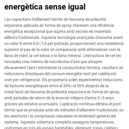
energètica sense igual
Les capacitats d'aïllament tèrmic de l'escuma de poliuretà
expansiva aplicada en forma de spray ofereixen una eficiència
energètica excepcional que supera amb escreix els materials
aïllants tradicionals. Aquesta tecnologia avançada d'escuma assol
un valor R entre 6,0 i 7,0 per polzada, proporcionant una resistència
superior al pas de la calor en comparació amb alternatives com la
llana de vidre, la cel·lulosa o la llana mineral. L'estructura de cel·les
tancades crea milions de microbutes d'aire que atrapen
eficacement l'aire i minimitzen la conductivitat tèrmica, resultant en
reduccions dràstiques del consum energètic tant per calefacció
com per refrigeració. Els propietaris solen experimentar reduccions
de factures energètiques entre el 30% i el 50% després de la
instal·lació de l'escuma de poliuretà expansiva en forma de spray,
amb períodes de retorn de la inversió mitjans d'entre 3 i 5 anys
gràcies als estalvis acumulats. L'aplicació contínua elimina el pont
tèrmic que es produeix amb els mètodes d'aïllament tradicionals, on
les obertures i la compressió redueixen el rendiment general del
sistema. Aquesta cobertura completa assegura temperatures
uniformes en tots els espais habitables, eliminant zones càlides i