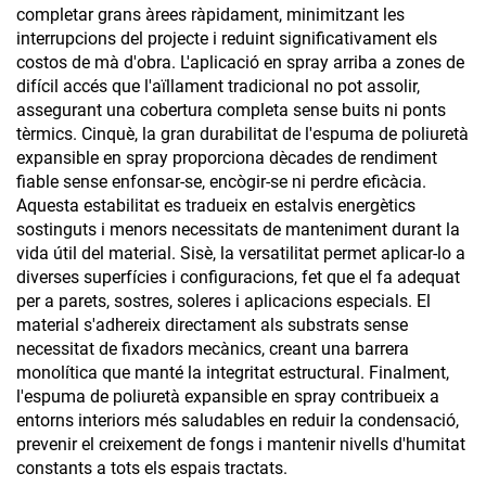
completar grans àrees ràpidament, minimitzant les
interrupcions del projecte i reduint significativament els
costos de mà d'obra. L'aplicació en spray arriba a zones de
difícil accés que l'aïllament tradicional no pot assolir,
assegurant una cobertura completa sense buits ni ponts
tèrmics. Cinquè, la gran durabilitat de l'espuma de poliuretà
expansible en spray proporciona dècades de rendiment
fiable sense enfonsar-se, encògir-se ni perdre eficàcia.
Aquesta estabilitat es tradueix en estalvis energètics
sostinguts i menors necessitats de manteniment durant la
vida útil del material. Sisè, la versatilitat permet aplicar-lo a
diverses superfícies i configuracions, fet que el fa adequat
per a parets, sostres, soleres i aplicacions especials. El
material s'adhereix directament als substrats sense
necessitat de fixadors mecànics, creant una barrera
monolítica que manté la integritat estructural. Finalment,
l'espuma de poliuretà expansible en spray contribueix a
entorns interiors més saludables en reduir la condensació,
prevenir el creixement de fongs i mantenir nivells d'humitat
constants a tots els espais tractats.