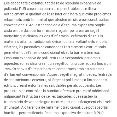
Les capacitats d'estanquitat d'aire de l'espuma expansiva de
poliuretà PUR creen una barrera impenetrable que millora
notablement la qualitat de l'aire interior alhora que evita problemes
relacionats amb la humitat que afecten els sistemes constructius
convencionals. Aquesta tecnologia d'espuma expansiva omple
cada esquerda, obertura i espai irregular per crear un segell
monolític que elimina les vies d'infiltració i exfiltració d'aire. Els
materials aïllants tradicionals deixen buits al voltant dels endolls
elèctrics, les passades de canonades i els elements estructurals,
permetent que l'aire no condicionat elveu la barrera tèrmica.
L'espuma expansiva de poliuretà PUR s'expandeix per omplir
aquestes zones clau, creant un segell continu que redueix fins a un
75% els canvis d'aire per hora en comparació amb els sistemes
d'aïllament convencionals. Aquest segell integral impedeix l'entrada
de contaminants exteriors, al·lèrgens i pol·lucions a l'interior dels
edificis, creant entorns més saludables per als ocupants. Les
propietats de control de la humitat ofereixen protecció addicional
mitjançant l'estructura de cel·les tancades, que resisteix la
transmissió de vapor d'aigua mentre gestiona eficaçment els nivells
d'humitat. A diferència de l'aïllament tradicional, que pot absorbir
humitat i perdre eficàcia, l'espuma expansiva de poliuretà PUR