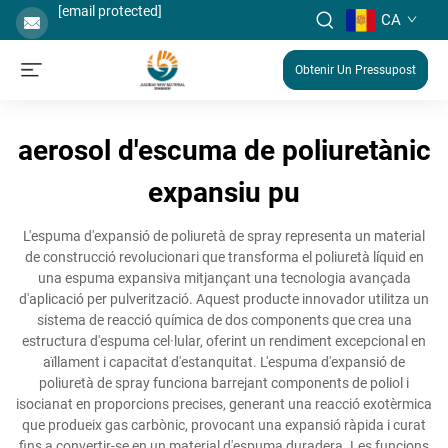
[email protected]
CA
Obtenir Un Pressupost
aerosol d'escuma de poliuretànic
expansiu pu
L'espuma d'expansió de poliuretà de spray representa un material
de construcció revolucionari que transforma el poliuretà líquid en
una espuma expansiva mitjançant una tecnologia avançada
d'aplicació per pulverització. Aquest producte innovador utilitza un
sistema de reacció química de dos components que crea una
estructura d'espuma cel·lular, oferint un rendiment excepcional en
aïllament i capacitat d'estanquitat. L'espuma d'expansió de
poliuretà de spray funciona barrejant components de poliol i
isocianat en proporcions precises, generant una reacció exotèrmica
que produeix gas carbònic, provocant una expansió ràpida i curat
fins a convertir-se en un material d'espuma duradera. Les funcions