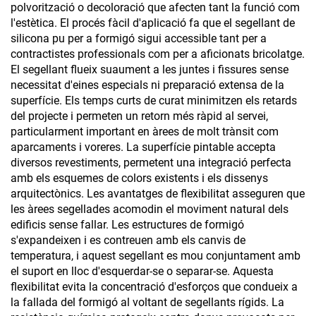
polvorització o decoloració que afecten tant la funció com
l'estètica. El procés fàcil d'aplicació fa que el segellant de
silicona pu per a formigó sigui accessible tant per a
contractistes professionals com per a aficionats bricolatge.
El segellant flueix suaument a les juntes i fissures sense
necessitat d'eines especials ni preparació extensa de la
superfície. Els temps curts de curat minimitzen els retards
del projecte i permeten un retorn més ràpid al servei,
particularment important en àrees de molt trànsit com
aparcaments i voreres. La superfície pintable accepta
diversos revestiments, permetent una integració perfecta
amb els esquemes de colors existents i els dissenys
arquitectònics. Les avantatges de flexibilitat asseguren que
les àrees segellades acomodin el moviment natural dels
edificis sense fallar. Les estructures de formigó
s'expandeixen i es contreuen amb els canvis de
temperatura, i aquest segellant es mou conjuntament amb
el suport en lloc d'esquerdar-se o separar-se. Aquesta
flexibilitat evita la concentració d'esforços que condueix a
la fallada del formigó al voltant de segellants rígids. La