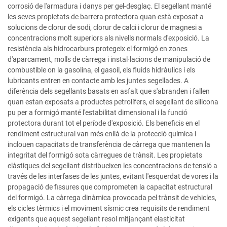
corrosió de l'armadura i danys per gel-desglaç. El segellant manté
les seves propietats de barrera protectora quan està exposat a
solucions de clorur de sodi, clorur de calci i clorur de magnesi a
concentracions molt superiors als nivells normals d'exposició. La
resistència als hidrocarburs protegeix el formigó en zones
d'aparcament, molls de càrrega i instal·lacions de manipulació de
combustible on la gasolina, el gasoil, els fluids hidràulics i els
lubricants entren en contacte amb les juntes segellades. A
diferència dels segellants basats en asfalt que s'abranden i fallen
quan estan exposats a productes petrolífers, el segellant de silicona
pu per a formigó manté l'estabilitat dimensional i la funció
protectora durant tot el període d'exposició. Els beneficis en el
rendiment estructural van més enllà de la protecció química i
inclouen capacitats de transferència de càrrega que mantenen la
integritat del formigó sota càrregues de trànsit. Les propietats
elàstiques del segellant distribueixen les concentracions de tensió a
través de les interfases de les juntes, evitant l'esquerdat de vores i la
propagació de fissures que comprometen la capacitat estructural
del formigó. La càrrega dinàmica provocada pel trànsit de vehicles,
els cicles tèrmics i el moviment sísmic crea requisits de rendiment
exigents que aquest segellant resol mitjançant elasticitat