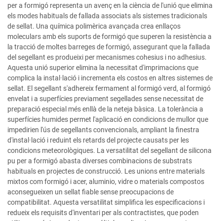
per a formigó representa un avenç en la ciència de l'unió que elimina
els modes habituals de fallada associats als sistemes tradicionals
de sellat. Una química polimèrica avançada crea enllaços
moleculars amb els suports de formigó que superen la resistència a
la tracció de moltes barreges de formigó, assegurant que la fallada
del segellant es produeixi per mecanismes cohesius i no adhesius.
Aquesta unió superior elimina la necessitat d'imprimacions que
complica la instal·lació i incrementa els costos en altres sistemes de
sellat. El segellant s'adhereix fermament al formigó verd, al formigó
envelat i a superfícies previament segellades sense necessitat de
preparació especial més enllà de la neteja bàsica. La tolerància a
superfícies humides permet l'aplicació en condicions de mullor que
impedirien l'ús de segellants convencionals, ampliant la finestra
d'instal·lació i reduint els retards del projecte causats per les
condicions meteorològiques. La versatilitat del segellant de silicona
pu per a formigó abasta diverses combinacions de substrats
habituals en projectes de construcció. Les unions entre materials
mixtos com formigó i acer, aluminio, vidre o materials compostos
aconsegueixen un sellat fiable sense preocupacions de
compatibilitat. Aquesta versatilitat simplifica les especificacions i
redueix els requisits d'inventari per als contractistes, que poden