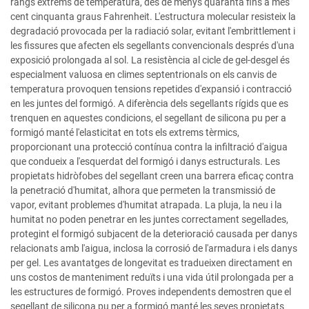
rangs extrems de temperatura, des de menys quaranta fins a més
cent cinquanta graus Fahrenheit. L'estructura molecular resisteix la
degradació provocada per la radiació solar, evitant l'embrittlement i
les fissures que afecten els segellants convencionals després d'una
exposició prolongada al sol. La resistència al cicle de gel-desgel és
especialment valuosa en climes septentrionals on els canvis de
temperatura provoquen tensions repetides d'expansió i contracció
en les juntes del formigó. A diferència dels segellants rígids que es
trenquen en aquestes condicions, el segellant de silicona pu per a
formigó manté l'elasticitat en tots els extrems tèrmics,
proporcionant una protecció contínua contra la infiltració d'aigua
que condueix a l'esquerdat del formigó i danys estructurals. Les
propietats hidròfobes del segellant creen una barrera eficaç contra
la penetració d'humitat, alhora que permeten la transmissió de
vapor, evitant problemes d'humitat atrapada. La pluja, la neu i la
humitat no poden penetrar en les juntes correctament segellades,
protegint el formigó subjacent de la deterioració causada per danys
relacionats amb l'aigua, inclosa la corrosió de l'armadura i els danys
per gel. Les avantatges de longevitat es tradueixen directament en
uns costos de manteniment reduïts i una vida útil prolongada per a
les estructures de formigó. Proves independents demostren que el
segellant de silicona pu per a formigó manté les seves propietats