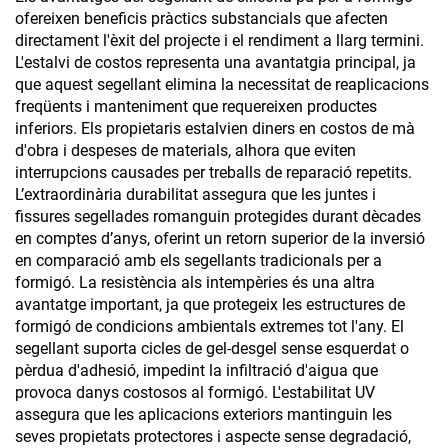
ofereixen beneficis pràctics substancials que afecten
directament l'èxit del projecte i el rendiment a llarg termini.
L'estalvi de costos representa una avantatgia principal, ja
que aquest segellant elimina la necessitat de reaplicacions
freqüents i manteniment que requereixen productes
inferiors. Els propietaris estalvien diners en costos de mà
d'obra i despeses de materials, alhora que eviten
interrupcions causades per treballs de reparació repetits.
L’extraordinària durabilitat assegura que les juntes i
fissures segellades romanguin protegides durant dècades
en comptes d’anys, oferint un retorn superior de la inversió
en comparació amb els segellants tradicionals per a
formigó. La resistència als intempèries és una altra
avantatge important, ja que protegeix les estructures de
formigó de condicions ambientals extremes tot l'any. El
segellant suporta cicles de gel-desgel sense esquerdat o
pèrdua d'adhesió, impedint la infiltració d'aigua que
provoca danys costosos al formigó. L'estabilitat UV
assegura que les aplicacions exteriors mantinguin les
seves propietats protectores i aspecte sense degradació,