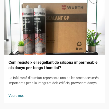
Com resisteix el segellant de silicona impermeable
als danys per fongs i humitat?
La infiltració d'humitat representa una de les amenaces més
importants per a la integritat dels edificis, provocant danys
estructurals, riscos per a la salut i reparacions costoses. Els
constructors professionals i els gestors de facilities recorren
Veure més
cada cop més a solucions avançades d'estanquitat per...