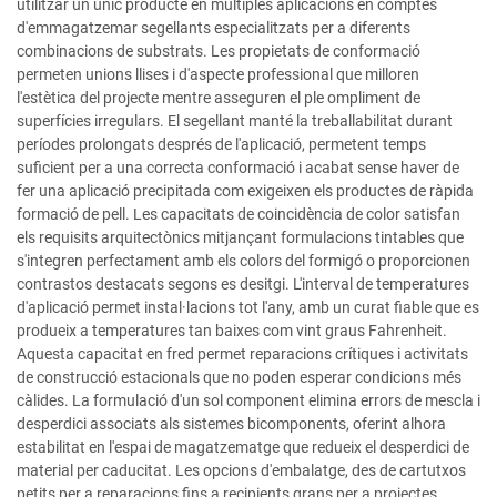
utilitzar un únic producte en múltiples aplicacions en comptes
d'emmagatzemar segellants especialitzats per a diferents
combinacions de substrats. Les propietats de conformació
permeten unions llises i d'aspecte professional que milloren
l'estètica del projecte mentre asseguren el ple ompliment de
superfícies irregulars. El segellant manté la treballabilitat durant
períodes prolongats després de l'aplicació, permetent temps
suficient per a una correcta conformació i acabat sense haver de
fer una aplicació precipitada com exigeixen els productes de ràpida
formació de pell. Les capacitats de coincidència de color satisfan
els requisits arquitectònics mitjançant formulacions tintables que
s'integren perfectament amb els colors del formigó o proporcionen
contrastos destacats segons es desitgi. L'interval de temperatures
d'aplicació permet instal·lacions tot l'any, amb un curat fiable que es
produeix a temperatures tan baixes com vint graus Fahrenheit.
Aquesta capacitat en fred permet reparacions crítiques i activitats
de construcció estacionals que no poden esperar condicions més
càlides. La formulació d'un sol component elimina errors de mescla i
desperdici associats als sistemes bicomponents, oferint alhora
estabilitat en l'espai de magatzematge que redueix el desperdici de
material per caducitat. Les opcions d'embalatge, des de cartutxos
petits per a reparacions fins a recipients grans per a projectes