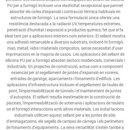
PU per a formigó inclouen una elasticitat excepcional que permet
absorbir els cicles d'expansió i contracció tèrmica habituals en
estructures de formigó. La seva formulació única ofereix una
resistència destacada a la radiació UV, temperatures extremes,
penetració d'humitat i exposició a productes químics, fet que el fa
ideal tant per a aplicacions interiors com exteriors. El sellant mostra
una adhesió remarcable a diversos substrats, incloent-hi formigó,
maó, metall, vidre i materials compostos, sense necessitat d’usar
imprimacions en la majoria de casos. Les aplicacions del sellant de
silicona PU per a formigó abasten sectors residencials, comercials i
industrials. En projectes de construcció, actua com a component
essencial per al segellament de juntes d’expansió en voreres,
entrades de garatge, aparcaments i fonaments d’edificis. Les
aplicacions d’infraestructura inclouen el segellament de taules de
pont, l'impermeabilització de túnnels i el manteniment de juntes
d’autopista. El sellant resulta inestimable en la construcció de
piscines, l'impermeabilització de soterranis i aplicacions de teulats
on el formigó interacciona amb altres materials. Les instal·lacions
industrials utilitzen aquest sellant per a les juntes de sòls
d’emmagatzems, els segells de rampes de càrrega i els perímeters
de fonaments d’equipaments. La seva versatilitat s’estén també a