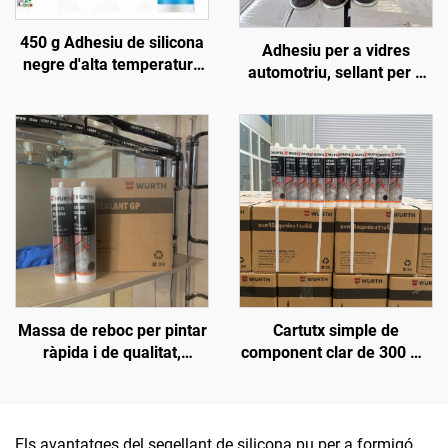
450 g Adhesiu de silicona
Adhesiu per a vidres
negre d'alta temperatura
automotriu, sellant per a
1200, segellant de silicona
parabrisa, segellador de
resistent al calor
juntures, sellant de
silicona poliuretànic Pu
300 ml
Massa de reboc per pintar
Cartutx simple de
ràpida i de qualitat,
component clar de 300 ml,
popular al mercat, sense
envàs de plàstic, silicó
contracció, sellant
segellant
siliconat
Els avantatges del segellant de silicona pu per a formigó