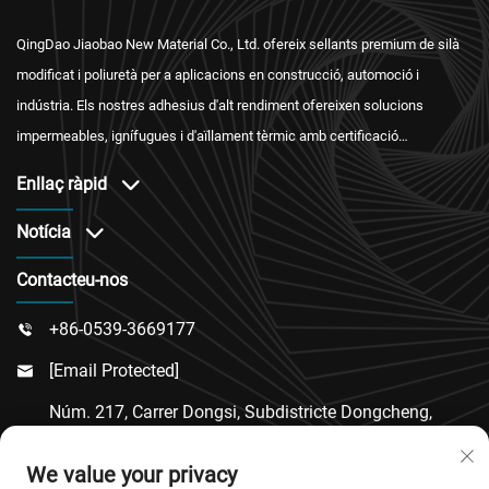
QingDao Jiaobao New Material Co., Ltd. ofereix sellants premium de silà
modificat i poliuretà per a aplicacions en construcció, automoció i
indústria. Els nostres adhesius d'alt rendiment ofereixen solucions
impermeables, ignífugues i d'aïllament tèrmic amb certificació
internacional i un servei postvenda fiable.
Enllaç ràpid
Notícia
Contacteu-nos
+86-0539-3669177

[email Protected]

Núm. 217, Carrer Dongsi, Subdistricte Dongcheng,
Comtat De Linqu, Ciutat De Weifang, Província De

We value your privacy
Shandong