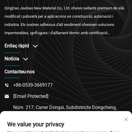
QingDao Jiaobao New Material Co., Ltd. ofereix sellants premium de silà
modificat i poliuretà per a aplicacions en construcció, automoció i
indústria. Els nostres adhesius d'alt rendiment ofereixen solucions
impermeables, ignífugues i d'aïllament tèrmic amb certificació
internacional i un servei postvenda fiable.
Enllaç ràpid
Notícia
Contacteu-nos
+86-0539-3669177

[email Protected]

Núm. 217, Carrer Dongsi, Subdistricte Dongcheng,
Comtat De Linqu, Ciutat De Weifang, Província De

We value your privacy
Shandong