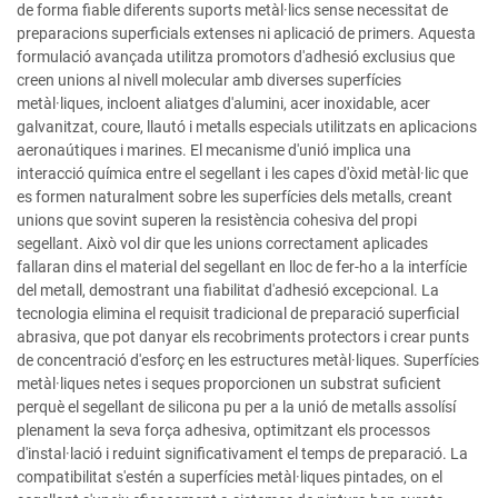
de forma fiable diferents suports metàl·lics sense necessitat de
preparacions superficials extenses ni aplicació de primers. Aquesta
formulació avançada utilitza promotors d'adhesió exclusius que
creen unions al nivell molecular amb diverses superfícies
metàl·liques, incloent aliatges d'alumini, acer inoxidable, acer
galvanitzat, coure, llautó i metalls especials utilitzats en aplicacions
aeronaútiques i marines. El mecanisme d'unió implica una
interacció química entre el segellant i les capes d'òxid metàl·lic que
es formen naturalment sobre les superfícies dels metalls, creant
unions que sovint superen la resistència cohesiva del propi
segellant. Això vol dir que les unions correctament aplicades
fallaran dins el material del segellant en lloc de fer-ho a la interfície
del metall, demostrant una fiabilitat d'adhesió excepcional. La
tecnologia elimina el requisit tradicional de preparació superficial
abrasiva, que pot danyar els recobriments protectors i crear punts
de concentració d'esforç en les estructures metàl·liques. Superfícies
metàl·liques netes i seques proporcionen un substrat suficient
perquè el segellant de silicona pu per a la unió de metalls assolísí
plenament la seva força adhesiva, optimitzant els processos
d'instal·lació i reduint significativament el temps de preparació. La
compatibilitat s'estén a superfícies metàl·liques pintades, on el