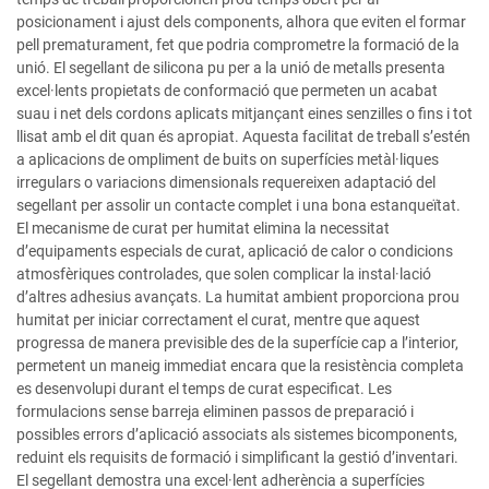
posicionament i ajust dels components, alhora que eviten el formar
pell prematurament, fet que podria comprometre la formació de la
unió. El segellant de silicona pu per a la unió de metalls presenta
excel·lents propietats de conformació que permeten un acabat
suau i net dels cordons aplicats mitjançant eines senzilles o fins i tot
llisat amb el dit quan és apropiat. Aquesta facilitat de treball s’estén
a aplicacions de ompliment de buits on superfícies metàl·liques
irregulars o variacions dimensionals requereixen adaptació del
segellant per assolir un contacte complet i una bona estanqueïtat.
El mecanisme de curat per humitat elimina la necessitat
d’equipaments especials de curat, aplicació de calor o condicions
atmosfèriques controlades, que solen complicar la instal·lació
d’altres adhesius avançats. La humitat ambient proporciona prou
humitat per iniciar correctament el curat, mentre que aquest
progressa de manera previsible des de la superfície cap a l’interior,
permetent un maneig immediat encara que la resistència completa
es desenvolupi durant el temps de curat especificat. Les
formulacions sense barreja eliminen passos de preparació i
possibles errors d’aplicació associats als sistemes bicomponents,
reduint els requisits de formació i simplificant la gestió d’inventari.
El segellant demostra una excel·lent adherència a superfícies