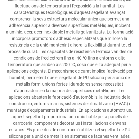
fluctuacions de temperatura i l'exposició a la humitat. Les
característiques tecnològiques d'aquest segellant avançat
comprenen la seva estructura molecular única que permet una
adherència superior a diverses superfícies metàl·liques, incloent
aluminio, acer, acer inoxidable i metalls galvanitzats. La formulació
incorpora promotors d'adhesió especialitzats que milloren la
resistència de la unió mantenint alhora la flexibilitat durant tot el
procés de curat. Les capacitats de resistència tèrmica van des de
condicions de fred extrem fins a -40 °C fins a entorns d'alta
temperatura que arriben als 200 °C, cosa que el fa adequat per a
aplicacions exigents. El mecanisme de curat implica l'activació per
humitat, permetent que el segellant de PU silicona per a unió de
metalls formi unions fortes i duradores sense necessitat
d'aprimadors en la majoria de superfícies metàl·liques. Les
aplicacions abasten la fabricació d'automòbils, la indústria de la
construcció, entorns marins, sistemes de climatització (HVAC) i
muntatge d'equipaments industrials. En aplicacions automotrius,
aquest segellant proporciona una unió fiable per a panells de
carroceria, components decoratius i instal·lacions d'envans
estancs. Els projectes de construcció utilitzen el segellant de PU
silicona per a unió de metalls en sistemes de façanes ventilades,