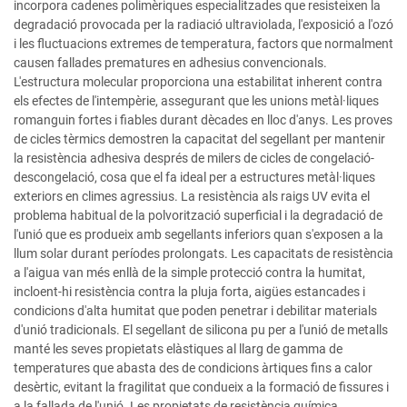
incorpora cadenes polimèriques especialitzades que resisteixen la
degradació provocada per la radiació ultraviolada, l'exposició a l'ozó
i les fluctuacions extremes de temperatura, factors que normalment
causen fallades prematures en adhesius convencionals.
L'estructura molecular proporciona una estabilitat inherent contra
els efectes de l'intempèrie, assegurant que les unions metàl·liques
romanguin fortes i fiables durant dècades en lloc d'anys. Les proves
de cicles tèrmics demostren la capacitat del segellant per mantenir
la resistència adhesiva després de milers de cicles de congelació-
descongelació, cosa que el fa ideal per a estructures metàl·liques
exteriors en climes agressius. La resistència als raigs UV evita el
problema habitual de la polvorització superficial i la degradació de
l'unió que es produeix amb segellants inferiors quan s'exposen a la
llum solar durant períodes prolongats. Les capacitats de resistència
a l'aigua van més enllà de la simple protecció contra la humitat,
incloent-hi resistència contra la pluja forta, aigües estancades i
condicions d'alta humitat que poden penetrar i debilitar materials
d'unió tradicionals. El segellant de silicona pu per a l'unió de metalls
manté les seves propietats elàstiques al llarg de gamma de
temperatures que abasta des de condicions àrtiques fins a calor
desèrtic, evitant la fragilitat que condueix a la formació de fissures i
a la fallada de l'unió. Les propietats de resistència química