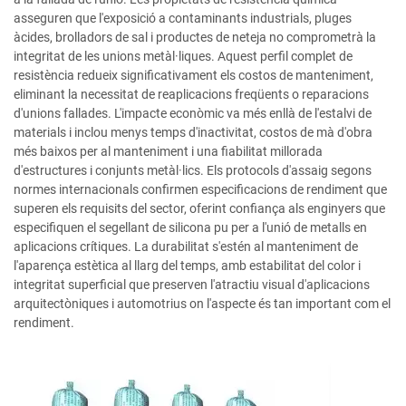
asseguren que l'exposició a contaminants industrials, pluges
àcides, brolladors de sal i productes de neteja no comprometrà la
integritat de les unions metàl·liques. Aquest perfil complet de
resistència redueix significativament els costos de manteniment,
eliminant la necessitat de reaplicacions freqüents o reparacions
d'unions fallades. L'impacte econòmic va més enllà de l'estalvi de
materials i inclou menys temps d'inactivitat, costos de mà d'obra
més baixos per al manteniment i una fiabilitat millorada
d'estructures i conjunts metàl·lics. Els protocols d'assaig segons
normes internacionals confirmen especificacions de rendiment que
superen els requisits del sector, oferint confiança als enginyers que
especifiquen el segellant de silicona pu per a l'unió de metalls en
aplicacions crítiques. La durabilitat s'estén al manteniment de
l'aparença estètica al llarg del temps, amb estabilitat del color i
integritat superficial que preserven l'atractiu visual d'aplicacions
arquitectòniques i automotrius on l'aspecte és tan important com el
rendiment.