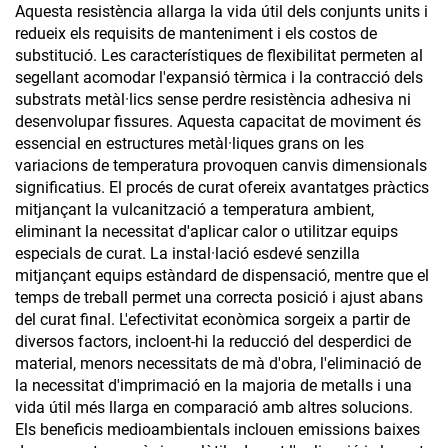
Aquesta resistència allarga la vida útil dels conjunts units i
redueix els requisits de manteniment i els costos de
substitució. Les característiques de flexibilitat permeten al
segellant acomodar l'expansió tèrmica i la contracció dels
substrats metàl·lics sense perdre resistència adhesiva ni
desenvolupar fissures. Aquesta capacitat de moviment és
essencial en estructures metàl·liques grans on les
variacions de temperatura provoquen canvis dimensionals
significatius. El procés de curat ofereix avantatges pràctics
mitjançant la vulcanització a temperatura ambient,
eliminant la necessitat d'aplicar calor o utilitzar equips
especials de curat. La instal·lació esdevé senzilla
mitjançant equips estàndard de dispensació, mentre que el
temps de treball permet una correcta posició i ajust abans
del curat final. L'efectivitat econòmica sorgeix a partir de
diversos factors, incloent-hi la reducció del desperdici de
material, menors necessitats de mà d'obra, l'eliminació de
la necessitat d'imprimació en la majoria de metalls i una
vida útil més llarga en comparació amb altres solucions.
Els beneficis medioambientals inclouen emissions baixes