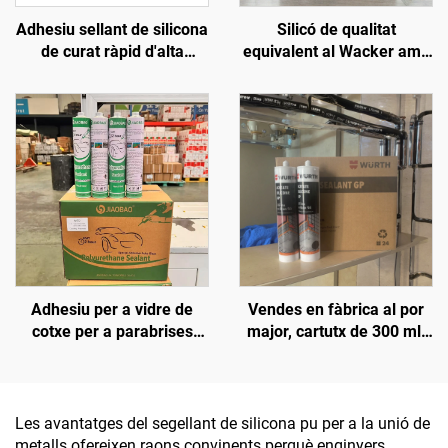
Adhesiu sellant de silicona
Silicó de qualitat
de curat ràpid d'alta
equivalent al Wacker amb
qualitat resistente als
resistència a altes
intempèries, neutre, d'ús
temperatures,
general, 100% de silicona
impermeable, clar i blanc
Adhesiu per a vidre de
Vendes en fàbrica al por
cotxe per a parabrises
major, cartutx de 300 ml,
davanters, sostres,
adhesiu neutre
claraboïgues, adhesiu
impermeable i resistent
impermeable contra fuites
als intempèries, silicó
d'aigua, poliuretà fort,
antimoquil per a la
Les avantatges del segellant de silicona pu per a la unió de
negre
construcció
metalls ofereixen raons convinents perquè enginyers,