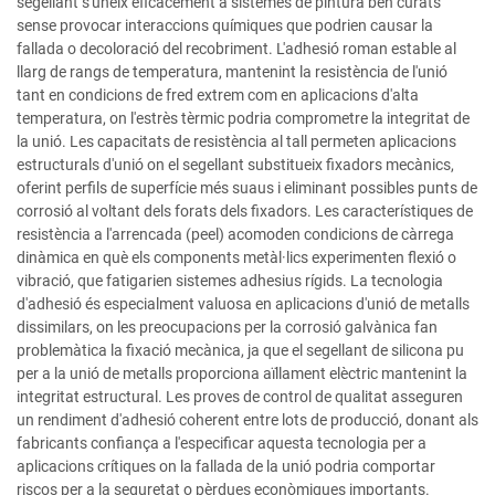
segellant s'uneix eficacement a sistemes de pintura ben curats
sense provocar interaccions químiques que podrien causar la
fallada o decoloració del recobriment. L'adhesió roman estable al
llarg de rangs de temperatura, mantenint la resistència de l'unió
tant en condicions de fred extrem com en aplicacions d'alta
temperatura, on l'estrès tèrmic podria comprometre la integritat de
la unió. Les capacitats de resistència al tall permeten aplicacions
estructurals d'unió on el segellant substitueix fixadors mecànics,
oferint perfils de superfície més suaus i eliminant possibles punts de
corrosió al voltant dels forats dels fixadors. Les característiques de
resistència a l'arrencada (peel) acomoden condicions de càrrega
dinàmica en què els components metàl·lics experimenten flexió o
vibració, que fatigarien sistemes adhesius rígids. La tecnologia
d'adhesió és especialment valuosa en aplicacions d'unió de metalls
dissimilars, on les preocupacions per la corrosió galvànica fan
problemàtica la fixació mecànica, ja que el segellant de silicona pu
per a la unió de metalls proporciona aïllament elèctric mantenint la
integritat estructural. Les proves de control de qualitat asseguren
un rendiment d'adhesió coherent entre lots de producció, donant als
fabricants confiança a l'especificar aquesta tecnologia per a
aplicacions crítiques on la fallada de la unió podria comportar
riscos per a la seguretat o pèrdues econòmiques importants.