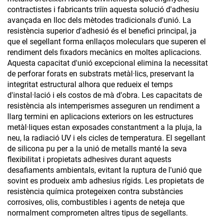
contractistes i fabricants triïn aquesta solució d'adhesiu
avançada en lloc dels mètodes tradicionals d'unió. La
resistència superior d'adhesió és el benefici principal, ja
que el segellant forma enllaços moleculars que superen el
rendiment dels fixadors mecànics en moltes aplicacions.
Aquesta capacitat d'unió excepcional elimina la necessitat
de perforar forats en substrats metàl·lics, preservant la
integritat estructural alhora que redueix el temps
d'instal·lació i els costos de mà d'obra. Les capacitats de
resistència als intemperismes asseguren un rendiment a
llarg termini en aplicacions exteriors on les estructures
metàl·liques estan exposades constantment a la pluja, la
neu, la radiació UV i els cicles de temperatura. El segellant
de silicona pu per a la unió de metalls manté la seva
flexibilitat i propietats adhesives durant aquests
desafiaments ambientals, evitant la ruptura de l'unió que
sovint es produeix amb adhesius rígids. Les propietats de
resistència química protegeixen contra substàncies
corrosives, olis, combustibles i agents de neteja que
normalment comprometen altres tipus de segellants.