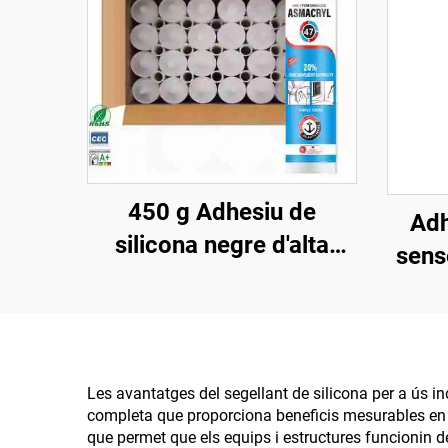
450 g Adhesiu de
Adh
silicona negre d'alta
sens
temperatura 1200,
segellant de silicona
resistent al calor
Les avantatges del segellant de silicona per a ús in
completa que proporciona beneficis mesurables en m
que permet que els equips i estructures funcionin d