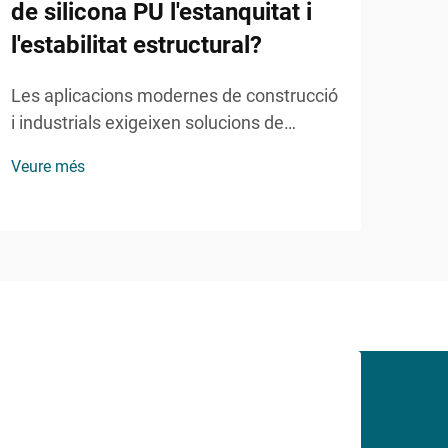
de silicona PU l'estanquitat i
d'a
l'estabilitat estructural?
l'e
Les aplicacions modernes de construcció
La c
i industrials exigeixen solucions de
solu
segellat fiables que puguin suportar
rend
Veure més
Veur
condicions meteorològiques extremes
alhor
mantenint la integritat estructural. El
resp
segellant de silicona PU s'ha consolidat
poli
com a opció preferida per a constructors i
escu
enginyers...
mate