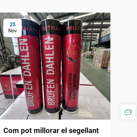
25
1
Nov
De
Com pot millorar el segellant
Com