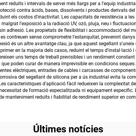
parabrisa del da
 reduïts i intervals de servei més llargs per a l'equip industria
rotecció contra àcids, bases, dissolvents i productes derivats del 
duint els costos d'inactivitat. Les capacitats de resistència a le
 malgrat l'exposició a la radiació UV, ozó, pluja, neu i fluctuaci
in adhesió. Les propietats de flexibilitat i accommodació del mo
es contreuen sense comprometre l'estanquitat, prevenint danys es
hesió és un altre avantatge clau, ja que aquest segellant s'uneix
 primer en la majoria dels casos, reduint el temps d'instal·lació 
ofereixen uns temps de treball previsibles i un rendiment constan
t que poden curar de manera imprevisible en condicions seques. L
ventes elèctriques, entrades de cables i carcasses de components 
orrosiva del segellant de silicona per a ús industrial evita la co
s característiques d'aplicació fàcil redueixen la complexitat de 
ecessitat de formació especialitzada ni equipament específic. L'e
 de manteniment reduïts i fiabilitat de rendiment superior en co
Últimes notícies