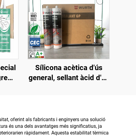
ecial
Sílicona acètica d'ús
gre
general, sellant àcid d'ús
r a
general, sellant de sílice
e,
acètica
cions
 de
tat, oferint als fabricants i enginyers una solució
ra és una dels avantatges més significatius, ja
 a
teriorarien ràpidament. Aquesta estabilitat tèrmica