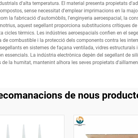
strials d'alta temperatura. El material presenta propietats d'ad
s compostos, sense necessitat d'emplear imprimacions en la majori
om la fabricació d'automòbils, l'enginyeria aeroespacial, la constr
motrius, aquest segellant proporciona substitucions crítiques d
ta cicles tèrmics. Les indústries aeroespacials confien en el segel
ema de combustible i la protecció dels components contra les inte
segellants en sistemes de façana ventilada, vidres estructurals i a
 essencials. La indústria electrònica depèn del segellant de sil
 de la humitat, mantenint alhora les seves propietats d'aïllament
ecomanacions de nous product