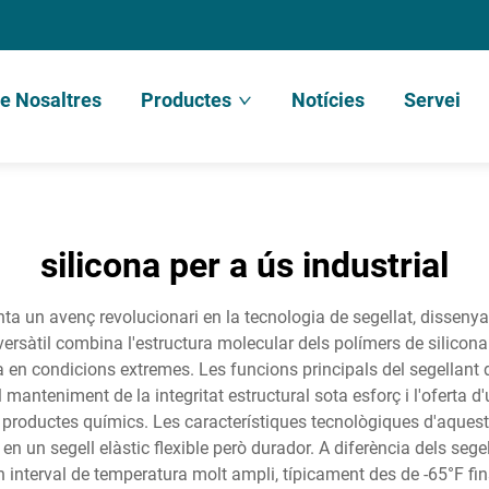
e Nosaltres
Productes
Notícies
Servei
silicona per a ús industrial
enta un avenç revolucionari en la tecnologia de segellat, dissenya
 versàtil combina l'estructura molecular dels polímers de silic
 en condicions extremes. Les funcions principals del segellant de
l manteniment de la integritat estructural sota esforç i l'oferta
amb productes químics. Les característiques tecnològiques d'aque
en un segell elàstic flexible però durador. A diferència dels sege
n interval de temperatura molt ampli, típicament des de -65°F fi