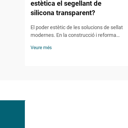
estètica el segellant de
silicona transparent?
El poder estètic de les solucions de sellat
modernes. En la construcció i reforma
domèstica contemporànies, mantenir
Veure més
l'atractiu visual mentre s'assegura la
funcionalitat s'ha convertit en un aspecte
cada cop més important. El sellant de
silicona transparent representa una
solució revolucionària que...