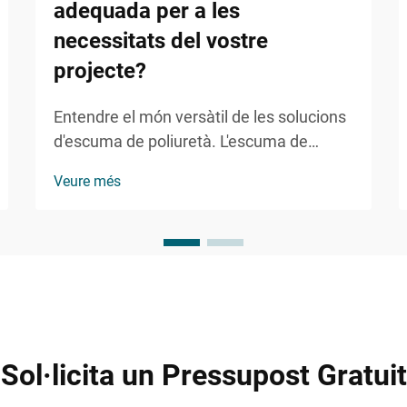
adequada per a les
necessitats del vostre
projecte?
Entendre el món versàtil de les solucions
d'escuma de poliuretà. L'escuma de
poliuretà (PU) ha revolucionat nombroses
Veure més
indústries gràcies a la seva versatilitat
remarcable i propietats adaptables. Des
de aplicacions en construcció i automoció
fins a la fabricació de mobles...
Sol·licita un Pressupost Gratuit