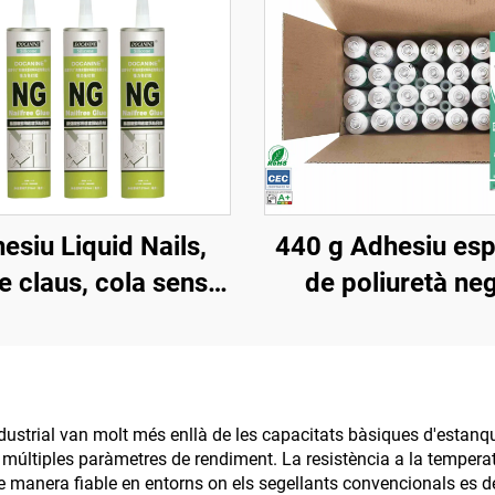
esiu Liquid Nails,
440 g Adhesiu esp
e claus, cola sense
de poliuretà ne
claus, sellant
impermeable pe
sostres de cotx
reparació de filtra
en claraboïgues
dustrial van molt més enllà de les capacitats bàsiques d'estanqui
últiples paràmetres de rendiment. La resistència a la temperatu
caixa, goma per
e manera fiable en entorns on els segellants convencionals es de