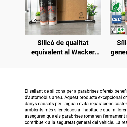
Silicó de qualitat
Síl
equivalent al Wacker
gener
amb resistència a altes
gener
temperatures,
impermeable, clar i
blanc
El sellant de silicona per a parabrises ofereix bene
d'automòbils arreu. Aquest producte excepcional cre
danys causats per l'aigua i evita reparacions costose
ambients més silenciosos a l'habitacle que milloren 
asseguren que els parabrises romanen fermament fix
contribueix a la seguretat general del vehicle. La r