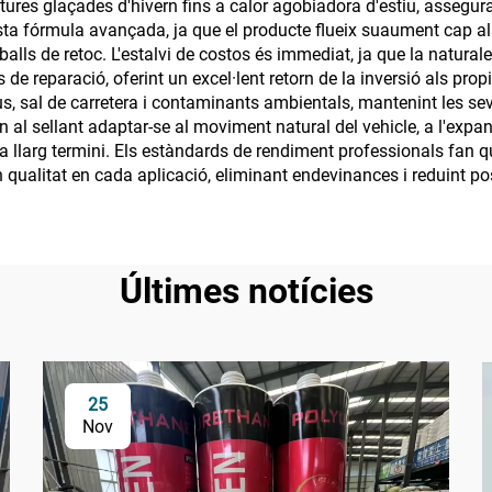
ures glaçades d'hivern fins a calor agobiadora d'estiu, assegura
a fórmula avançada, ja que el producte flueix suaument cap als 
balls de retoc. L'estalvi de costos és immediat, ja que la natural
 de reparació, oferint un excel·lent retorn de la inversió als prop
s, sal de carretera i contaminants ambientals, mantenint les sev
eten al sellant adaptar-se al moviment natural del vehicle, a l'e
 a llarg termini. Els estàndards de rendiment professionals fan q
 qualitat en cada aplicació, eliminant endevinances i reduint poss
Últimes notícies
25
Nov