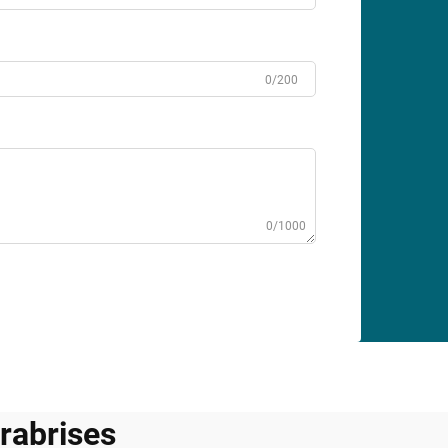
0/200
0/1000
arabrises