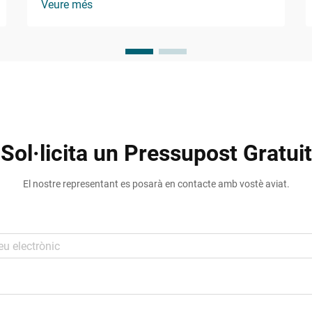
Veure més
condicions meteorològiques extremes
mantenint la integritat estructural. El
segellant de silicona PU s'ha consolidat
com a opció preferida per a constructors i
enginyers...
Sol·licita un Pressupost Gratuit
El nostre representant es posarà en contacte amb vostè aviat.