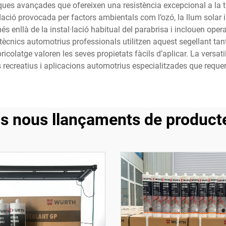
ues avançades que ofereixen una resistència excepcional a la tra
ció provocada per factors ambientals com l’ozó, la llum solar i 
és enllà de la instal·lació habitual del parabrisa i inclouen oper
 tècnics automotrius professionals utilitzen aquest segellant tant
icolatge valoren les seves propietats fàcils d’aplicar. La versati
s recreatius i aplicacions automotrius especialitzades que requ
ls nous llançaments de product