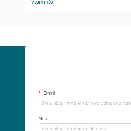
Veure més
manteniment ha presenciat grans
avenços en les tecnologies
d'impermeabilització i adhesió, amb el
segellant de PU com a protagonista...
Email
Nom