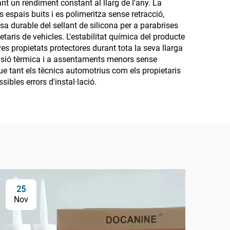
nt un rendiment constant al llarg de l'any. La
espais buits i es polimeritza sense retracció,
esa durable del sellant de silicona per a parabrises
ietaris de vehicles. L'estabilitat química del producte
es propietats protectores durant tota la seva llarga
xpansió tèrmica i a assentaments menors sense
ue tant els tècnics automotrius com els propietaris
ibles errors d'instal·lació.
25
1
Nov
De