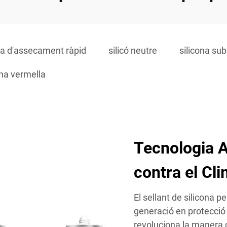
na d'assecament ràpid
silicó neutre
silicona su
ona vermella
Tecnologia 
contra el Cl
El sellant de silicona p
generació en protecció
revoluciona la manera 