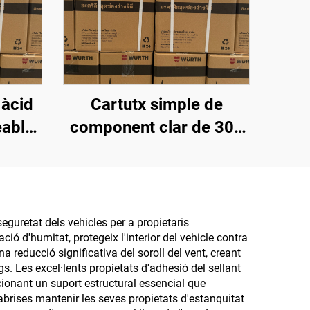
 àcid
Cartutx simple de
able,
component clar de 300
gues,
ml, envàs de plàstic,
eixera
silicó segellant
eguretat dels vehicles per a propietaris
 d'humitat, protegeix l'interior del vehicle contra
a reducció significativa del soroll del vent, creant
s. Les excel·lents propietats d'adhesió del sellant
ionant un suport estructural essencial que
rabrises mantenir les seves propietats d'estanquitat