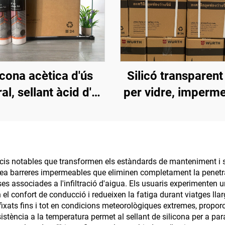
icona acètica d'ús
Silicó transparent
al, sellant àcid d'ús
per vidre, imperme
al, sellant de sílice
especial sense fu
acètica
cola per aquari i p
ficis notables que transformen els estàndards de manteniment i s
a barreres impermeables que eliminen completament la penetració
s associades a l'infiltració d'aigua. Els usuaris experimenten un
el confort de conducció i redueixen la fatiga durant viatges llarg
ats fins i tot en condicions meteorològiques extremes, proporc
esistència a la temperatura permet al sellant de silicona per a pa