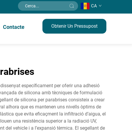
CA
Obtenir Un Pressupost
Contacte
arabrises
, dissenyat específicament per oferir una adhesió
 avançada de silicona amb tècniques de formulació
ellant de silicona per parabrises consisteix a crear
ctural alhora que es mantenen uns nivells òptims de
làstica que evita eficaçment la infiltració d’aigua, el
louen una resistència superior a la radiació UV,
t del vehicle i a l’expansió tèrmica. El segellant de