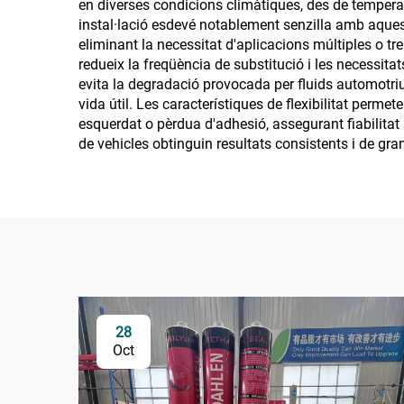
en diverses condicions climàtiques, des de temperat
instal·lació esdevé notablement senzilla amb aquest
eliminant la necessitat d'aplicacions múltiples o tre
redueix la freqüència de substitució i les necessitats
evita la degradació provocada per fluids automotriu
vida útil. Les característiques de flexibilitat perm
esquerdat o pèrdua d'adhesió, assegurant fiabilitat
de vehicles obtinguin resultats consistents i de gran
28
Oct