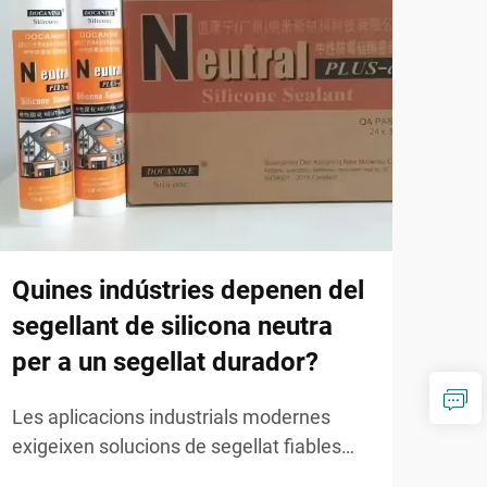
Quines indústries depenen del
Com
segellant de silicona neutra
pol
per a un segellat durador?
est
Les aplicacions industrials modernes
La in
exigeixen solucions de segellat fiables
conv
que puguin suportar condicions
crít