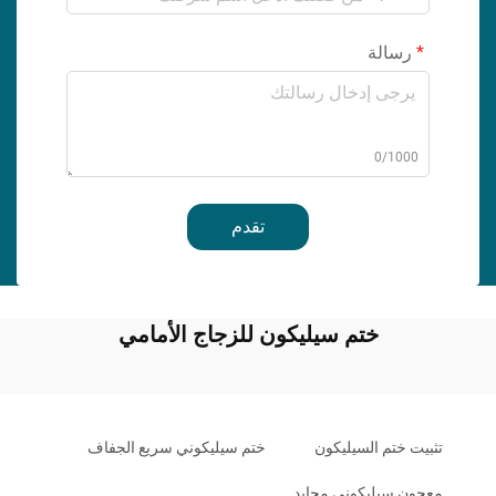
رسالة
0/1000
تقدم
ختم سيليكون للزجاج الأمامي
تثبيت ختم السيليكون
ختم سيليكوني سريع الجفاف
معجون سيليكوني محايد