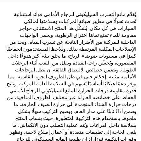
والأحواض الزجاجية
يُقدِّم مانع التسرب السيليكوني للزجاج الأمامي فوائد استثنائية
تُحدث تحولًا في معايير صيانة المركبات وسلامتها لمالكي
السيارات في كل مكان. يُشكِّل هذا المنتج الاستثنائي حواجز
مقاومة للماء تمنع تمامًا اختراق الرطوبة، ويحمي الواجهات
الداخلية للمركبة من الأضرار الناتجة عن تسرب المياه، ويحد من
الإصلاحات المكلفة المرتبطة بذلك. ويلاحظ المستخدمون انخفاضًا
كبيرًا في مستويات ضوضاء الرياح، ما يخلق بيئة أكثر هدوءًا داخل
المقصورة، ويُحسِّن راحة القيادة ويقلل من التعب أثناء الرحلات
الطويلة. وتضمن خصائص الالتصاق الفائقة أن تظل الزجاجات
الأمامية مثبتة بإحكام حتى في ظل الظروف الجوية القاسية، مما
يوفر دعمًا هيكليًا أساسيًا يُسهم في السلامة العامة للمركبة. وتتيح
قدرة مقاومة درجات الحرارة للمانع السيليكوني للزجاج الأمامي
الحفاظ على خصائصه العازلة عبر مختلف الظروف المناخية، من
درجات حرارة الشتاء المتجمدة إلى حرارة الصيف الحارقة، ما
يضمن أداءً ثابتًا على مدار العام. ويصبح التركيب سهلًا بشكل
ملحوظ باستخدام هذه التركيبة المتطورة، حيث ينساب المنتج
بسلاسة داخل الفراغات ويُتم عملية التصلب دون الانكماش، ما
يلغي الحاجة إلى تطبيقات متعددة أو أعمال إصلاح لاحقة. وتظهر
وفورات التكلفة فورًا، إذ إن طبيعة المانع السيليكوني للزجاج