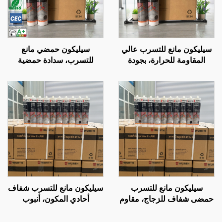
سيليكون مانع للتسرب عالي
سيليكون حمضي مانع
المقاومة للحرارة، بجودة
للتسرب، سدادة حمضية
مشابهة لـ Wacker، شفاف
متعددة الأغراض، سيليكون
ومقاوم للماء، أبيض نقي
حمضي عام
سيليكون مانع للتسرب
سيليكون مانع للتسرب شفاف
حمضى شفاف للزجاج، مقاوم
أحادي المكون، أنبوب
للماء، مادة لاصقة خاصة غير
بلاستيكي 300 مل
متسربة لخزانات الأسماك