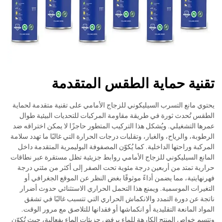
تقنية حماية الطقس المتقدمة
يحتوي مانع التسرب السيليكوني للزجاج الأمامي على تقنية متقدمة لحماية
الطقس تُحدث ثورة في طريقة مقاومة المركبات للتحديات البيئية طوال
عمرها التشغيلي. ويُشكل هذا التركيب المتطور حاجزًا لا يمكن اختراقه ضد
الرطوبة، والرياح، والغبار، وتقلبات درجات الحرارة التي غالبًا ما تهدد سلامة
المركبة وراحتها الداخلية. كما يُكوّن المصفوفة البوليمرية المتقدمة داخل
المانع السيليكوني للزجاج الأمامي روابط جزيئية تظل مستقرة عبر نطاقات
حرارية تمتد من أربعين درجة مئوية تحت الصفر إلى أكثر من مئتي درجة
فهرنهايتية، مما يضمن أداءً موثوقًا بغض النظر عن الموقع الجغرافي أو
التغيرات الموسمية. ويمنع هذا التحمل الحراري الاستثنائي حدوث أضرار
ناتجة عن دورة التمدد والانكماش الحراري التي تتسبب غالبًا في تشقق
المواد المانعة التقليدية أو انكماشها أو فقدانها للتلاصق مع مرور الوقت.
وتتسم خواص المنتج الكارهة للماء برفض جزيئات الماء بفعالية، حيث تُكوّن