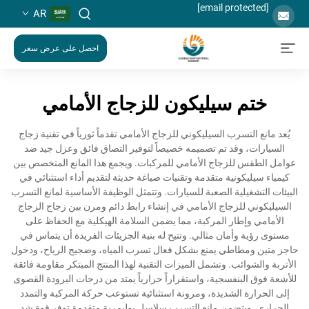
[email protected]
AR
احصل على عرض سعر
ختم سيليكون للزجاج الأمامي
يُعد مانع التسرب السيليكوني للزجاج الأمامي تقدماً ثورياً في تقنية زجاج
السيارات، وقد تم تصميمه خصيصاً لتوفير التصاق فائق وعزل جيد ضد
عوامل الطقس للزجاج الأمامي للمركبات. ويجمع هذا المانع المتخصص بين
كيمياء سيليكونية متقدمة وتقنيات صياغة حديثة لتقديم أداء استثنائي في
البيئات التشغيلية الصعبة للسيارات. وتتمثل الوظيفة الأساسية لمانع التسرب
السيليكوني للزجاج الأمامي في إنشاء رابط دائم ومرن بين زجاج الزجاج
الأمامي وإطار المركبة، مما يضمن السلامة الهيكلية مع الحفاظ على
مستوى رؤية وأمان مثالي. وتتيح له بنية الجزيئات الفريدة أن يتماس في
حاجز متين ومطاطي يمنع بشكل فعال تسرب المياه، وضجيج الرياح، ودخول
الأتربة والشوائب. وتشمل الميزات التقنية لهذا المنتج المبتكر مقاومة فائقة
للأشعة فوق البنفسجية، واستقراراً حرارياً يمتد من درجات البرودة القصوى
إلى الحرارة الشديدة، ومرونة استثنائية تستوعب حركة المركبة والتمدد
الحراري. ويتضمن مانع التسرب سلاسل بوليمرية متقدمة توفر قوة شد