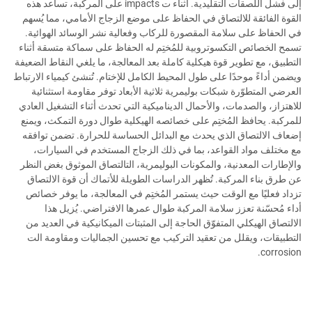
إلى فشل اللصقات التقليدية. أثناء ت impacts على المركبة، تساعد هذه
القوة الفائقة للالتصاق في الحفاظ على موضع الزجاج الأمامي، مما يُسهم
في الحفاظ على سلامة المقصورة للركاب وفعالية نشر الوسائد الهوائية.
تسمح الخصائص التكسوتروبية للمُختِم له الحفاظ على سماكة متسقة أثناء
التطبيق، مع تطوير قوة هيكلية كاملة بعد المعالجة، ما يلغي النقاط الضعيفة
ويضمن أداءً موحدًا على طول المحيط الكامل للإختام. تُنشئ كيمياء الارتباط
العرضي المتطوّرة شبكات بوليمرية ثلاثية الأبعاد توفر مقاومة استثنائية
للاهتزاز، والصدمات، والأحمال الديناميكية التي تحدث أثناء التشغيل العادي
للمركبة. يحافظ المُختِم على خصائصه الهيكلية طوال دورة التمكث، ويمنع
إضعاف الالتصاق الذي يحدث مع البدائل الحساسة للحرارة. تضمن توافقه
مع مختلف مواد القواعد، بما في ذلك الزجاج المستخدم في السيارات،
والإطارات المعدنية، والمكونات البوليمرية، التالتصاق الموثوق بغض النظر
عن طرق بناء المركبة. تُظهر الدراسات الطويلة للأتماك أن قوة الالتصاق
تزداد فعليًا مع الوقت حيث يستمر المُختِم في المعالجة، ما يوفر خصائص
أداء مُحسّنة تعزز سلامة المركبة طوال عمرها الافتراضي. يُزيل هذا
الالتصاق الهيكلي المتفوّق الحاجة إلى المثبتات الميكانيكية في العديد من
التطبيقات، ويقلل من تعقيد التركيب مع تحسين الجماليات ومقاومة الت
corrosion.