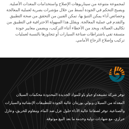
لمجموعة متنوعة من سيناريوهات الإصلاح واستخدامات المعدات الأصلية.
ويصبح التحكم في الجودة أبسط من خلال مؤشرات بصرية لعملية المعالجة
وخصائص أداء يمكن التنبؤ بها، تمكن الفنين من التحقق من صحة التطبيق
والتقدم في عملية المعالجة. ويقلل هذا السهولة الاحترافية في التطبيق من
تكاليف العمالة، ويحد من الأخطاء أثناء التركيب، ويضمن معايير جودة
متسقة تفي باشتراطات صناعة السيارات أو تتجاوزها بالنسبة لعمليات
تركيب وإصلاح الزجاج الأمامي.
توفر شركة تشينغداو جياو باو للمواد الجديدة المحدودة محكمات السيلان
المعدلة من السيلان وبولي يوريثان عالية الجودة للتطبيقات الإنشائية والسيارات
والصناعية. توفر لصقاتنا عالية الأداء حلول عزل ضد الماء، ومقاوم للحريق، وعازل
حراري، مع شهادات دولية وخدمة ما بعد البيع موثوقة.