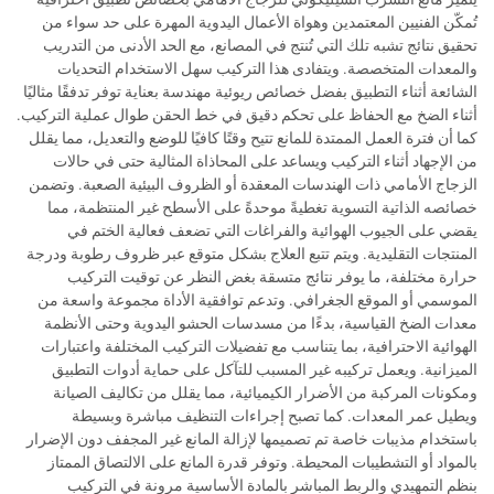
تُمكّن الفنيين المعتمدين وهواة الأعمال اليدوية المهرة على حد سواء من
تحقيق نتائج تشبه تلك التي تُنتج في المصانع، مع الحد الأدنى من التدريب
والمعدات المتخصصة. ويتفادى هذا التركيب سهل الاستخدام التحديات
الشائعة أثناء التطبيق بفضل خصائص ريوئية مهندسة بعناية توفر تدفقًا مثاليًا
أثناء الضخ مع الحفاظ على تحكم دقيق في خط الحقن طوال عملية التركيب.
كما أن فترة العمل الممتدة للمانع تتيح وقتًا كافيًا للوضع والتعديل، مما يقلل
من الإجهاد أثناء التركيب ويساعد على المحاذاة المثالية حتى في حالات
الزجاج الأمامي ذات الهندسات المعقدة أو الظروف البيئية الصعبة. وتضمن
خصائصه الذاتية التسوية تغطيةً موحدةً على الأسطح غير المنتظمة، مما
يقضي على الجيوب الهوائية والفراغات التي تضعف فعالية الختم في
المنتجات التقليدية. ويتم تتبع العلاج بشكل متوقع عبر ظروف رطوبة ودرجة
حرارة مختلفة، ما يوفر نتائج متسقة بغض النظر عن توقيت التركيب
الموسمي أو الموقع الجغرافي. وتدعم توافقية الأداة مجموعة واسعة من
معدات الضخ القياسية، بدءًا من مسدسات الحشو اليدوية وحتى الأنظمة
الهوائية الاحترافية، بما يتناسب مع تفضيلات التركيب المختلفة واعتبارات
الميزانية. ويعمل تركيبه غير المسبب للتآكل على حماية أدوات التطبيق
ومكونات المركبة من الأضرار الكيميائية، مما يقلل من تكاليف الصيانة
ويطيل عمر المعدات. كما تصبح إجراءات التنظيف مباشرة وبسيطة
باستخدام مذيبات خاصة تم تصميمها لإزالة المانع غير المجفف دون الإضرار
بالمواد أو التشطيبات المحيطة. وتوفر قدرة المانع على الالتصاق الممتاز
بنظم التمهيدي والربط المباشر بالمادة الأساسية مرونة في التركيب