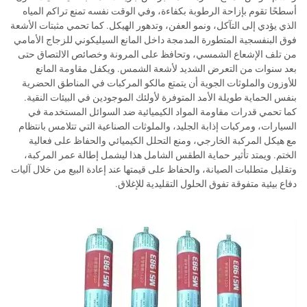
أسطحًا تقوم بإزاحة الرطوبة بكفاءة، وفي الوقت نفسه تمنع تراكم المياه
الذي يؤدي إلى التآكل، ونمو العفن، وتدهور الهيكل. كما تحمي مثبتات الأشعة
فوق البنفسجية المتطورة المدمجة داخل المانع السيليكوني للزجاج الأمامي
من تلف الإشعاع الشمسي، وتحافظ على المرونة وخصائص الالتصاق حتى
بعد سنوات من التعرض الشديد لأشعة الشمس. ويكفل مقاومة المانع
للأوزون والملوثات الجوية أن يتمتع مالكو المركبات في المناطق الحضرية
بنفس الحماية طويلة الأمد المتوفرة لأولئك الموجودين في البيئات النقية.
كما تحمي قدرات مقاومة المواد الكيميائية ضد السوائل المستخدمة في
السيارات، ومركبات إذابة الجليد، والملوثات الصناعية التي تتلامس بانتظام
مع هيكل المركبة الخارجي، ومنع التحلل الكيميائي والحفاظ على فعالية
الختم. ويمتد تأثير حماية الطقس الشامل هذا ليشمل إطالة عمر المركبة،
وتقليل متطلبات الصيانة، والحفاظ على قيمتها عند إعادة البيع من خلال آليات
دفاع بيئية متفوقة تفوق الحلول التقليدية للإغلاق.