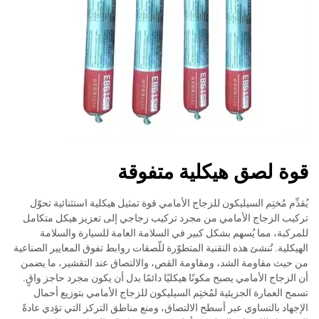
قوة لصق هيكلية متفوقة
يُقدِّم مُختِم السيليكون للزجاج الأمامي قوة تمثيل هيكلية استثنائية تحوّل
تركيب الزجاج الأمامي من مجرد تركيب زجاجي إلى تعزيز هيكل متكامل
للمركبة، مما يُسهم بشكل كبير في السلامة العامة للسيارة والسلامة
الهيكلية. تُنشئ هذه التقنية المتطوّرة للّصقات روابط تفوق المعايير الصناعية
من حيث مقاومة الشد، ومقاومة القص، والالتصاق عند التقشير، ما يضمن
أن الزجاج الأمامي يصبح مكونًا هيكليًا دائمًا بدل أن يكون مجرد حاجز واقٍ.
تسمح العمارة الجزيئية لمُختِم السيليكون للزجاج الأمامي بتوزيع أحمال
الإجهاد بالتساوي عبر أسطح الالتصاق، ومنع مناطق التركز التي تؤدي عادةً