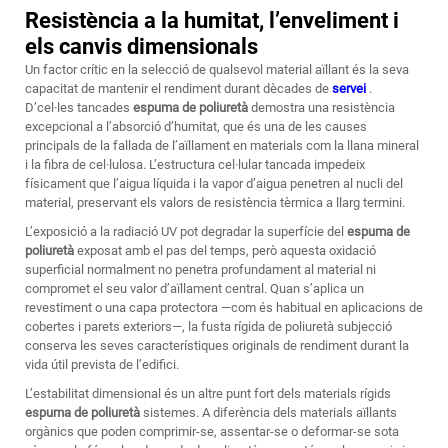
Resistència a la humitat, l’enveliment i
els canvis dimensionals
Un factor crític en la selecció de qualsevol material aïllant és la seva
capacitat de mantenir el rendiment durant dècades de
servei
.
D’cel·les tancades
espuma de poliuretà
demostra una resistència
excepcional a l’absorció d’humitat, que és una de les causes
principals de la fallada de l’aïllament en materials com la llana mineral
i la fibra de cel·lulosa. L’estructura cel·lular tancada impedeix
físicament que l’aigua líquida i la vapor d’aigua penetren al nucli del
material, preservant els valors de resistència tèrmica a llarg termini.
L’exposició a la radiació UV pot degradar la superfície del
espuma de
poliuretà
exposat amb el pas del temps, però aquesta oxidació
superficial normalment no penetra profundament al material ni
compromet el seu valor d’aïllament central. Quan s’aplica un
revestiment o una capa protectora —com és habitual en aplicacions de
cobertes i parets exteriors—, la fusta rígida de poliuretà subjecció
conserva les seves característiques originals de rendiment durant la
vida útil prevista de l’edifici.
L’estabilitat dimensional és un altre punt fort dels materials rígids
espuma de poliuretà
sistemes. A diferència dels materials aïllants
orgànics que poden comprimir-se, assentar-se o deformar-se sota