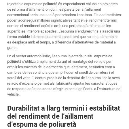
Injectable
espuma de poliuretà
és especialment valuós en projectes
de reforma d’aïllament, on obrir les parets per a l’aïllament
convencional seria una acció pertorbadora i costosa. Els contractistes
poden aconseguir millores significatives tant en el rendiment tèrmic
com en el rendiment acústic amb una pertorbació mínima de les
superfícies interiors acabades. L’espuma s’endureix fins a assolir una
forma estable i dimensionalment consistent que no es sedimenta ni
es desplaça amb el temps, a diferència d’alternatives de material a
granel.
En el sector automobilístic, l’espuma injectada in situ
espuma de
poliuretà
s’utilitza àmpliament durant el muntatge del vehicle per
omplir les cavitats de la carroceria que, altrament, actuarien com a
cambres de ressonància que amplifiquen el soroll de carretera i el
soroll del vent. El control precís de la densitat de l’espuma i de la seva
relació d’expansió permet als fabricants ajustar les característiques
de resposta acústica sense afegir un pes significatiu a l’estructura del
vehicle.
Durabilitat a llarg termini i estabilitat
del rendiment de l’aïllament
d’espuma de poliuretà