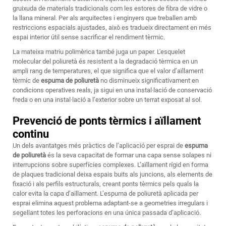
gruixuda de materials tradicionals com les estores de fibra de vidre o
la llana mineral. Per als arquitectes i enginyers que treballen amb
restriccions espacials ajustades, això es tradueix directament en més
espai interior útil sense sacrificar el rendiment tèrmic.
La mateixa matriu polimèrica també juga un paper. L'esquelet
molecular del poliuretà és resistent a la degradació tèrmica en un
ampli rang de temperatures, el que significa que el valor d’aïllament
tèrmic de
espuma de poliuretà
no disminueix significativament en
condicions operatives reals, ja sigui en una instal·lació de conservació
freda o en una instal·lació a l’exterior sobre un terrat exposat al sol.
Prevenció de ponts tèrmics i aïllament
continu
Un dels avantatges més pràctics de l’aplicació per esprai de
espuma
de poliuretà
és la seva capacitat de formar una capa sense solapes ni
interrupcions sobre superfícies complexes. L’aïllament rígid en forma
de plaques tradicional deixa espais buits als juncions, als elements de
fixació i als perfils estructurals, creant ponts tèrmics pels quals la
calor evita la capa d’aïllament. L’espuma de poliuretà aplicada per
esprai elimina aquest problema adaptant-se a geometries irregulars i
segellant totes les perforacions en una única passada d’aplicació.