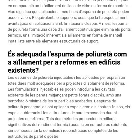
en comparació amb l'aïllament de llana de vidre en forma de mantells.
Això significa que aplicacions més fines d'espuma de poliuretà poden
assolir valors R equivalents o superiors, cosa que la fa especialment
avantatjosa en aplicacions amb limitacions d'espai. A més, l'espuma
de poliuretà forma una capa d'aïllament contínua que elimina els ponts
tèrmics, una limitació inherent als aïllaments en forma de mantell
instal·lats entre els elements estructurals de suport.
És adequada l'espuma de poliuretà com
a aïllament per a reformes en edificis
existents?
Les espumes de poliuretà injectables i les aplicades per esprai són
totes dues molt adequades per a projectes d’isolament de reforma.
Les formulacions injectables es poden introduir a les cavitats
existents de les parets mitjançant petits forats d’accés, amb una
pertorbació mínima de les superfícies acabades. L’espuma de
poliuretà per esprai es pot aplicar a espais com els sostres falsos, els
espais subterranis i les estructures de paret exposades durant
projectes de reforma. Tots dos mètodes proporcionen millores
significatives del rendiment tèrmic i acústic en estructures existents
sense necessitar la demolició i reconstrucció completes de les
estructures de paret o sostre.