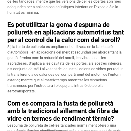
cel·les tancades, mentre que les versions de cel·les obertes són més
adequades per a aplicacions acústiques interiors on l'exposició a la
humitat és mínima.
Es pot utilitzar la goma d'espuma de
poliuretà en aplicacions automotrius tant
per al control de la calor com del soroll?
Sí, la fusta de poliuretà és àmpliament utilitzada en la fabricació
d’automòbils i en aplicacions del mercat secundari per abordar tant la
gestió tèrmica com la reducció del soroll, les vibracions i les
aspradeses. S’aplica a les cavitats de les portes, als sostres interiors,
als conjunts del sòl i al voltant de les instal·lacions de vidres per reduir
la transferència de calor des del compartiment del motor i de l’entorn
exterior, mentre que al mateix temps amortitza les vibracions
transmeses per l’estructura i bloqueja la intrusió de sorolls
aerotransportats.
Com es compara la fusta de poliuretà
amb la tradicional aïllament de fibra de
vidre en termes de rendiment tèrmic?
L'espuma de poliuretà de cel·les tancades normalment ofereix una
resistència tèrmica significativament més elevada per unitat de gruix