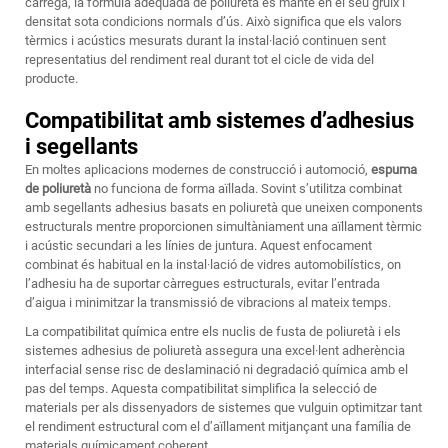
càrrega, la fórmula adequada de poliuretà es manté en el seu gruix i
densitat sota condicions normals d’ús. Això significa que els valors
tèrmics i acústics mesurats durant la instal·lació continuen sent
representatius del rendiment real durant tot el cicle de vida del
producte.
Compatibilitat amb sistemes d’adhesius
i segellants
En moltes aplicacions modernes de construcció i automoció,
espuma
de poliuretà
no funciona de forma aïllada. Sovint s’utilitza combinat
amb segellants adhesius basats en poliuretà que uneixen components
estructurals mentre proporcionen simultàniament una aïllament tèrmic
i acústic secundari a les línies de juntura. Aquest enfocament
combinat és habitual en la instal·lació de vidres automobilístics, on
l’adhesiu ha de suportar càrregues estructurals, evitar l’entrada
d’aigua i minimitzar la transmissió de vibracions al mateix temps.
La compatibilitat química entre els nuclis de fusta de poliuretà i els
sistemes adhesius de poliuretà assegura una excel·lent adherència
interfacial sense risc de deslaminació ni degradació química amb el
pas del temps. Aquesta compatibilitat simplifica la selecció de
materials per als dissenyadors de sistemes que vulguin optimitzar tant
el rendiment estructural com el d’aïllament mitjançant una família de
materials químicament coherent.