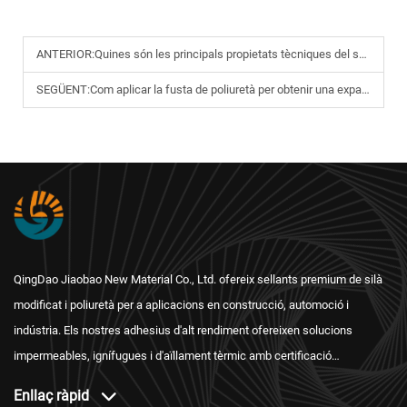
ANTERIOR:
Quines són les principals propietats tècniques del segellant de silicona Wacker?
SEGÜENT:
Com aplicar la fusta de poliuretà per obtenir una expansió i adherència òptimes?
QingDao Jiaobao New Material Co., Ltd. ofereix sellants premium de silà
modificat i poliuretà per a aplicacions en construcció, automoció i
indústria. Els nostres adhesius d'alt rendiment ofereixen solucions
impermeables, ignífugues i d'aïllament tèrmic amb certificació
internacional i un servei postvenda fiable.
Enllaç ràpid