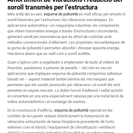
soroll transmès per l’estructura
Més enllà del so aeri,
espuma de poliuretà
és molt eficaç per amortir el
soroll transmès per l’estructura i les vibracions mecàniques. En
aplicacions automotrius i en maquinària industrial, els components
que vibren transmeten energia a través d’estructures circumdants,
generant soroll per ressonància que és difícil de controlar amb
mètodes convencionals d’aïllament. Les propietats viscoelàstiques de
la goma de poliuretà li permeten absorbir i dissipar aquesta energia
mecànica abans que es radiï com a soroll audible.
Quan s’aplica com a segellador o emplenador de buits al voltant de
finestres, parabrises o juntures de panells — tal com es veu en
aplicacions que impliquen
espuma de poliuretà
compostos adhesius
basats en — aquest material també elimina els microespais que
permeten que els sorolls provocats per vibracions i el soroll del vent
penetren en espais tancats. La doble funció d’adhesió i sellat acústic
el converteix en una eina especialment valuosa per a la instal·lació de
vidres automobilístics i el muntatge de sostres.
En la construcció d’edificis,
espuma de poliuretà
injectat en les
cavitats de les parets redueix dràsticament la transmissió de
vibracions estructurals de baixa freqüència procedents de fonts
externes com el trànsit, l’equipament de climatització i ventilació
(HVAC) i la maquinària industrial. El resultat és un entorn interior