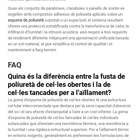
Quan els conjunts de parabrises, claraboies o panells de sostre es
segellen amb compostos adhesius de poliuretà aplicats sobre un
espuma de poliuretà
substrat o un espai buit, el sistema resultant
ofereix una protecció estratificada contra la transferència de calor, la
infiltració d’humitat i la intrusió acústica: això respon a tres requisits
de rendiment diferents mitjançant una aproximació unificada basada
en un sol material, el que simplifica el control de qualitat i el
manteniment a llarg termini.
FAQ
Quina és la diferència entre la fusta de
poliuretà de cel·les obertes i la de
cel·les tancades per a l’aïllament?
La goma d'espuma de poliuretà de cel·les obertes té una estructura
cel·lular interconnectada que destaca per la seva capacitat d'absorció
del so i el seu efecte d'estanquitat a l'aire a un cost inferior. La goma
d'espuma de poliuretà de cel·les tancades té cel·les individuals
estancades que ofereixen una resistència tèrmica, una resistència a
la humitat i una rigidesa estructural superiors. Per a l'aïllament tèrmic
en entorns exigents, generalment es prefereixen les formulacions de