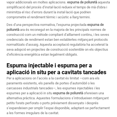
vapor addicionals en moltes aplicacions.
espuma de poliuretà
aquesta
simplificació del procés d’instal·lació redueix el temps de mà d’obra i
minimitza el risc d’errors durant la instal·lació que podrien
comprometre el rendiment tèrmic i acústic a llarg termini.
Des d’una perspectiva normativa, l’espuma projectada
espuma de
poliuretà
ara és reconegut en la majoria de les principals normes de
construcció com un mètode compliant d’aïllament continu, i les seves
credencials de rendiment estan ben establertes mitjançant protocols
normalitzats d’assaig. Aquesta acceptació regulatòria ha accelerat la
seva adopció en projectes de construcció sostenible on els objectius
d’eficiència energètica estan legalment obligats.
Espuma injectable i espuma per a
aplicació in situ per a cavitats tancades
Per a aplicacions on l’accés a la cavitat és limitat —com ara els
paraments existents, els panells de portes d’automòbil o les
carcasses industrials tancades—, les espumes injectables i les
espumes per a aplicació in situ
espuma de poliuretà
ofereixen una
alternativa pràctica. Aquestes formulacions s’introdueixen mitjançant
petits forats perforats o ports prèviament dissenyats i després
s’expandeixen per omplir l’espai disponible, adaptant-se perfectament
a les formes irregulars de la cavitat.