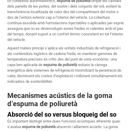
En contextos automobilístics,
espuma de poliuretà
omple les cavitats
dels panells de les portes, del sostre i dels conjunts del sòl, evitant la
transferència localitzada de calor des del compartiment del motor o
des de l’entorn exterior cap a l’interior del vehicle. La cobertura
contínua assolida amb formulacions injectables o aplicades per esprai
assegura que no es desenvolupin zones fredes ni calentes amb el pas
del temps, donant suport a un confort tèrmic consistent en tot l’interior
del vehicle.
Aquest mateix principi s’aplica als unitats industrials de refrigeració i
als contenidors logístics de cadena freda, on mantenir gammes de
temperatura precises és crític des del punt de vista econòmic. Una
capa ben aplicada de
espuma de poliuretà
redueix la càrrega
energètica dels sistemes de refrigeració minimitzant la penetració de
calor, disminuint els costos d’explotació i millorant simultàniament els
indicadors de sostenibilitat.
Mecanismes acústics de la goma
d’espuma de poliuretà
Absorció del so versus bloqueig del so
És important distingir entre dues funcions acústiques diferents quan
s’avalua
espuma de poliuretà
absorció i aïllament acústic. La goma