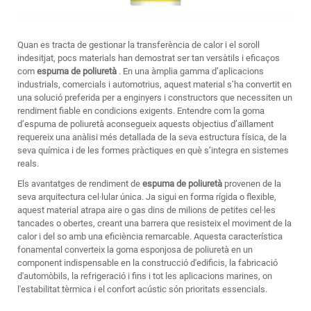
Quan es tracta de gestionar la transferència de calor i el soroll
indesitjat, pocs materials han demostrat ser tan versàtils i eficaços
com
espuma de poliuretà
. En una àmplia gamma d’aplicacions
industrials, comercials i automotrius, aquest material s’ha convertit en
una solució preferida per a enginyers i constructors que necessiten un
rendiment fiable en condicions exigents. Entendre com la goma
d’espuma de poliuretà aconsegueix aquests objectius d’aïllament
requereix una anàlisi més detallada de la seva estructura física, de la
seva química i de les formes pràctiques en què s’integra en sistemes
reals.
Els avantatges de rendiment de
espuma de poliuretà
provenen de la
seva arquitectura cel·lular única. Ja sigui en forma rígida o flexible,
aquest material atrapa aire o gas dins de milions de petites cel·les
tancades o obertes, creant una barrera que resisteix el moviment de la
calor i del so amb una eficiència remarcable. Aquesta característica
fonamental converteix la goma esponjosa de poliuretà en un
component indispensable en la construcció d'edificis, la fabricació
d'automòbils, la refrigeració i fins i tot les aplicacions marines, on
l'estabilitat tèrmica i el confort acústic són prioritats essencials.