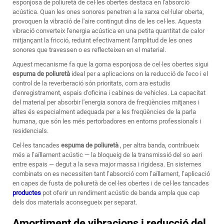
esponjosa de poliuretà de cel·les obertes destaca en l'absorció
acústica. Quan les ones sonores penetren a la xarxa cel·lular oberta,
provoquen la vibració de l'aire contingut dins de les cel·les. Aquesta
vibració converteix l'energia acústica en una petita quantitat de calor
mitjançant la fricció, reduint efectivament l'amplitud de les ones
sonores que travessen o es reflecteixen en el material.
Aquest mecanisme fa que la goma esponjosa de cel·les obertes sigui
espuma de poliuretà
ideal per a aplicacions on la reducció de l'eco i el
control de la reverberació són prioritats, com ara estudis
d'enregistrament, espais d'oficina i cabines de vehicles. La capacitat
del material per absorbir l'energia sonora de freqüències mitjanes i
altes és especialment adequada per a les freqüències de la parla
humana, que són les més pertorbadores en entorns professionals i
residencials.
Cel·les tancades
espuma de poliuretà
, per altra banda, contribueix
més a l’aïllament acústic — la bloqueig de la transmissió del so aeri
entre espais — degut a la seva major massa i rigidesa. En sistemes
combinats on es necessiten tant l’absorció com l’aïllament, l’aplicació
en capes de fusta de poliuretà de cel·les obertes i de cel·les tancades
productes
pot oferir un rendiment acústic de banda ampla que cap
dels dos materials aconsegueix per separat.
Amortiment de vibracions i reducció del