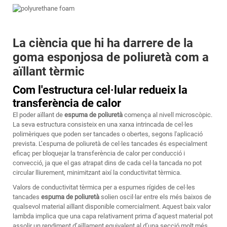
La ciència que hi ha darrere de la
goma esponjosa de poliuretà com a
aïllant tèrmic
Com l'estructura cel·lular redueix la
transferència de calor
El poder aïllant de
espuma de poliuretà
comença al nivell microscòpic.
La seva estructura consisteix en una xarxa intrincada de cel·les
polimèriques que poden ser tancades o obertes, segons l'aplicació
prevista. L’espuma de poliuretà de cel·les tancades és especialment
eficaç per bloquejar la transferència de calor per conducció i
convecció, ja que el gas atrapat dins de cada cel·la tancada no pot
circular lliurement, minimitzant així la conductivitat tèrmica.
Valors de conductivitat tèrmica per a espumes rígides de cel·les
tancades
espuma de poliuretà
solien oscil·lar entre els més baixos de
qualsevol material aïllant disponible comercialment. Aquest baix valor
lambda implica que una capa relativament prima d’aquest material pot
assolir un rendiment d’aïllament equivalent al d’una secció molt més