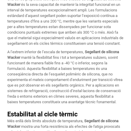
Wacker
és la seva capacitat de mantenir la integritat funcional en un
interval de temperatures excepcionalment ampli. Les formulacions
estàndard d’aquest segellant poden suportar l’exposició contínua a
temperatures d’fins a uns 200 °C, mentre que les variants especials
per a altes temperatures estan dissenyades per funcionar sota
condicions puntuals extremes que arriben als 300 °C o més. Això fa
que el material sigui especialment valuós en aplicacions industrials de
segellament on els cicles tèrmics constitueixen una tensió constant.
A l’extrem inferior de l’escala de temperatures,
Segellant de silicona
Wacker
manté la flexibilitat fins i tot a temperatures subzero, sovint
funcionant de manera fiable fins a -40 °C o inferior, segons la
formulació. Aquesta flexibilitat a baixes temperatures és una
conseqüència directa de l’esquelet polimèric de silicona, que no
experimenta el mateix comportament d’enduriment per transició vítrea
que es pot observar en els segellants orgànics. Per a aplicacions en
sistemes de refrigeració, construcció d’instal·lacions de conservació
freda o entorns exteriors en climes severes, aquesta flexibilitat a
baixes temperatures constitueix una avantatge tècnic fonamental.
Estabilitat al cicle tèrmic
Més enllà dels límits absoluts de temperatura,
Segellant de silicona
Wacker
mostra una forta resistència als efectes de fatiga provocats