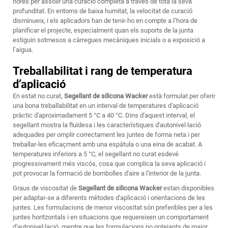
hores per assolir una curació completa a través de tota la seva
profunditat. En entorns de baixa humitat, la velocitat de curació
disminueix, i els aplicadors han de tenir-ho en compte a l’hora de
planificar el projecte, especialment quan els suports de la junta
estiguin sotmesos a càrregues mecàniques inicials o a exposició a
l’aigua.
Treballabilitat i rang de temperatura
d’aplicació
En estat no curat,
Segellant de silicona Wacker
està formulat per oferir
una bona treballabilitat en un interval de temperatures d'aplicació
pràctic d'aproximadament 5 °C a 40 °C. Dins d'aquest interval, el
segellant mostra la fluïdesa i les característiques d'autonivel·lació
adequades per omplir correctament les juntes de forma neta i per
treballar-les eficaçment amb una espàtula o una eina de acabat. A
temperatures inferiors a 5 °C, el segellant no curat esdevé
progressivament més viscós, cosa que complica la seva aplicació i
pot provocar la formació de bombolles d'aire a l'interior de la junta.
Graus de viscositat de
Segellant de silicona Wacker
estan disponibles
per adaptar-se a diferents mètodes d'aplicació i orientacions de les
juntes. Les formulacions de menor viscositat són preferibles per a les
juntes horitzontals i en situacions que requereixen un comportament
d'autonivel·lació, mentre que les formulacions no gotejants de major