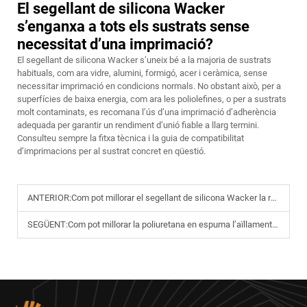
El segellant de silicona Wacker
s’enganxa a tots els sustrats sense
necessitat d’una imprimació?
El segellant de silicona Wacker s’uneix bé a la majoria de sustrats
habituals, com ara vidre, alumini, formigó, acer i ceràmica, sense
necessitar imprimació en condicions normals. No obstant això, per a
superfícies de baixa energia, com ara les poliolefines, o per a sustrats
molt contaminats, es recomana l’ús d’una imprimació d’adherència
adequada per garantir un rendiment d’unió fiable a llarg termini.
Consulteu sempre la fitxa tècnica i la guia de compatibilitat
d’imprimacions per al sustrat concret en qüestió.
ANTERIOR:
Com pot millorar el segellant de silicona Wacker la resistència de l’adhesió de façanes i vidres?
SEGÜENT:
Com pot millorar la poliuretana en espuma l’aïllament tèrmic i acústic?