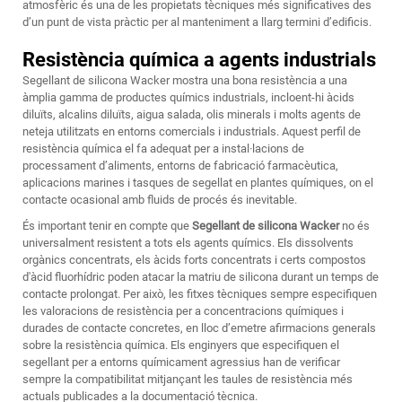
atmosfèric és una de les propietats tècniques més significatives des
d’un punt de vista pràctic per al manteniment a llarg termini d’edificis.
Resistència química a agents industrials
Segellant de silicona Wacker
mostra una bona resistència a una
àmplia gamma de productes químics industrials, incloent-hi àcids
diluïts, alcalins diluïts, aigua salada, olis minerals i molts agents de
neteja utilitzats en entorns comercials i industrials. Aquest perfil de
resistència química el fa adequat per a instal·lacions de
processament d’aliments, entorns de fabricació farmacèutica,
aplicacions marines i tasques de segellat en plantes químiques, on el
contacte ocasional amb fluids de procés és inevitable.
És important tenir en compte que
Segellant de silicona Wacker
no és
universalment resistent a tots els agents químics. Els dissolvents
orgànics concentrats, els àcids forts concentrats i certs compostos
d'àcid fluorhídric poden atacar la matriu de silicona durant un temps de
contacte prolongat. Per això, les fitxes tècniques sempre especifiquen
les valoracions de resistència per a concentracions químiques i
durades de contacte concretes, en lloc d’emetre afirmacions generals
sobre la resistència química. Els enginyers que especifiquen el
segellant per a entorns químicament agressius han de verificar
sempre la compatibilitat mitjançant les taules de resistència més
actuals publicades a la documentació tècnica.