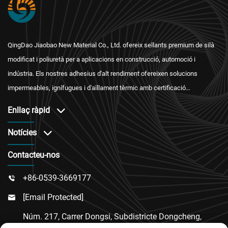
QingDao Jiaobao New Material Co., Ltd. ofereix sellants premium de silà
modificat i poliuretà per a aplicacions en construcció, automoció i
indústria. Els nostres adhesius d'alt rendiment ofereixen solucions
impermeables, ignífugues i d'aïllament tèrmic amb certificació
internacional i un servei postvenda fiable.
Enllaç ràpid
Notícies
Contacteu-nos
+86-0539-3669177

[email Protected]

Núm. 217, Carrer Dongsi, Subdistricte Dongcheng,