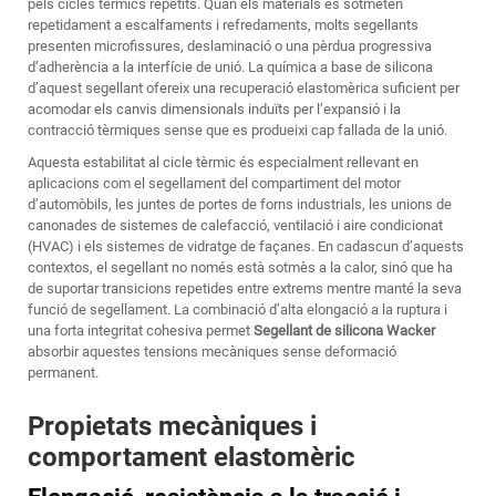
pels cicles tèrmics repetits. Quan els materials es sotmeten
repetidament a escalfaments i refredaments, molts segellants
presenten microfissures, deslaminació o una pèrdua progressiva
d’adherència a la interfície de unió. La química a base de silicona
d’aquest segellant ofereix una recuperació elastomèrica suficient per
acomodar els canvis dimensionals induïts per l’expansió i la
contracció tèrmiques sense que es produeixi cap fallada de la unió.
Aquesta estabilitat al cicle tèrmic és especialment rellevant en
aplicacions com el segellament del compartiment del motor
d’automòbils, les juntes de portes de forns industrials, les unions de
canonades de sistemes de calefacció, ventilació i aire condicionat
(HVAC) i els sistemes de vidratge de façanes. En cadascun d’aquests
contextos, el segellant no només està sotmès a la calor, sinó que ha
de suportar transicions repetides entre extrems mentre manté la seva
funció de segellament. La combinació d’alta elongació a la ruptura i
una forta integritat cohesiva permet
Segellant de silicona Wacker
absorbir aquestes tensions mecàniques sense deformació
permanent.
Propietats mecàniques i
comportament elastomèric