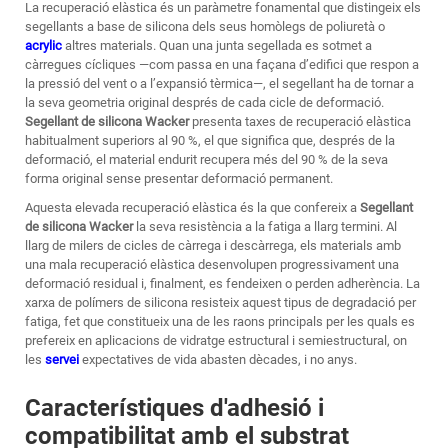
La recuperació elàstica és un paràmetre fonamental que distingeix els
segellants a base de silicona dels seus homòlegs de poliuretà o
acrylic
altres materials. Quan una junta segellada es sotmet a
càrregues cícliques —com passa en una façana d’edifici que respon a
la pressió del vent o a l’expansió tèrmica—, el segellant ha de tornar a
la seva geometria original després de cada cicle de deformació.
Segellant de silicona Wacker
presenta taxes de recuperació elàstica
habitualment superiors al 90 %, el que significa que, després de la
deformació, el material endurit recupera més del 90 % de la seva
forma original sense presentar deformació permanent.
Aquesta elevada recuperació elàstica és la que confereix a
Segellant
de silicona Wacker
la seva resistència a la fatiga a llarg termini. Al
llarg de milers de cicles de càrrega i descàrrega, els materials amb
una mala recuperació elàstica desenvolupen progressivament una
deformació residual i, finalment, es fendeixen o perden adherència. La
xarxa de polímers de silicona resisteix aquest tipus de degradació per
fatiga, fet que constitueix una de les raons principals per les quals es
prefereix en aplicacions de vidratge estructural i semiestructural, on
les
servei
expectatives de vida abasten dècades, i no anys.
Característiques d'adhesió i
compatibilitat amb el substrat