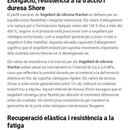
Elongació, resistència a la tracció i
duresa Shore
El perfil mecànic de
Segellant de silicona Wacker
es defineix per un
equilibri entre flexibilitat i integritat estructural. Els valors d’allargament
a la ruptura per a formulacions típiques varien del 150 % fins a més del
400 %, segons si el producte està posicionat com a segellant per
vidratges estructurals, com a segellant general per a joves o com a
segellant d’alta mobilitat. Aquesta elevada capacitat d’allargament
significa que el segellant endurit pot suportar moviments importants
dels sustrats sense trencar-se ni desenganxar-se.
Els valors de resistència a la tracció per als
Segellant de silicona
Wacker
solien situar-se normalment en l’interval de 0,6 a 2,0 MPa,
cosa que reflecteix la prioritat donada per al material a la deformació
elàstica en lloc de suportar càrregues rígides. Els valors de duresa
Shore A solen estar generalment entre 15 i 40, indicant un material
endurit tou a mig tou. Aquest interval de duresa Shore assegura que el
segellant romangui prou flexible per absorbir el moviment diferencial
entre els sustrats, tot oferint prou consistència per mantenir la
geometria de la junta sota càrregues mecàniques lleugeres.
Recuperació elàstica i resistència a la
fatiga