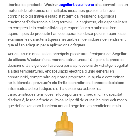
tècnica del producte.
Wacker
segellant de silicona
s'ha convertit en un
material de referència en múltiples indústries gràcies a la seva
combinació distintiva d'estabilitat tèrmica, resistència química i
rendiment d'adherència a llarg termini. Els enginyers, els especialistes
en compres i els contractistes que especifiquen o subministren
aquest tipus de producte han de superar les descripcions superficials i
examinar les característiques mesurables i definidores del rendiment
que el fan adequat per a aplicacions crítiques.
Aquest article analitza les principals propietats tècniques del
Segellant
de silicona Wacker
d’una manera estructurada i útil per a la presa de
decisions. Ja sigui que l’avalueu per a aplicacions de vidratge, segellat
a altes temperatures, encapsulació elèctrica o unió general en
construcció, comprendre aquestes propietats us ajuda a determinar-
ne la idoneïtat, preveure’n els límits de rendiment i prendre decisions
informades sobre l’adquisició. La discussió cobreix les
característiques tèrmiques, el comportament mecànic, la capacitat
d’adhesió, la resistència química i el perfil de curat: les cinc columnes
que defineixen com funciona aquest segellant en condicions reals.