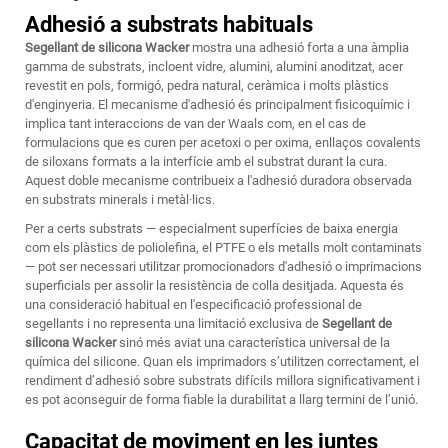
Adhesió a substrats habituals
Segellant de silicona Wacker
mostra una adhesió forta a una àmplia
gamma de substrats, incloent vidre, alumini, alumini anoditzat, acer
revestit en pols, formigó, pedra natural, ceràmica i molts plàstics
d'enginyeria. El mecanisme d'adhesió és principalment fisicoquímic i
implica tant interaccions de van der Waals com, en el cas de
formulacions que es curen per acetoxi o per oxima, enllaços covalents
de siloxans formats a la interfície amb el substrat durant la cura.
Aquest doble mecanisme contribueix a l'adhesió duradora observada
en substrats minerals i metàl·lics.
Per a certs substrats — especialment superfícies de baixa energia
com els plàstics de poliolefina, el PTFE o els metalls molt contaminats
— pot ser necessari utilitzar promocionadors d'adhesió o imprimacions
superficials per assolir la resistència de colla desitjada. Aquesta és
una consideració habitual en l'especificació professional de
segellants i no representa una limitació exclusiva de
Segellant de
silicona Wacker
sinó més aviat una característica universal de la
química del silicone. Quan els imprimadors s’utilitzen correctament, el
rendiment d’adhesió sobre substrats difícils millora significativament i
es pot aconseguir de forma fiable la durabilitat a llarg termini de l’unió.
Capacitat de moviment en les juntes