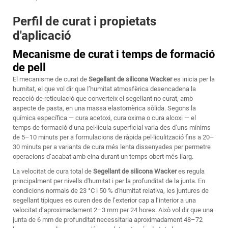
Perfil de curat i propietats
d'aplicació
Mecanisme de curat i temps de formació
de pell
El mecanisme de curat de
Segellant de silicona Wacker
es inicia per la
humitat, el que vol dir que l’humitat atmosfèrica desencadena la
reacció de reticulació que converteix el segellant no curat, amb
aspecte de pasta, en una massa elastomèrica sòlida. Segons la
química específica — cura acetoxi, cura oxima o cura alcoxi — el
temps de formació d’una pel·lícula superficial varia des d’uns mínims
de 5–10 minuts per a formulacions de ràpida pel·liculització fins a 20–
30 minuts per a variants de cura més lenta dissenyades per permetre
operacions d’acabat amb eina durant un temps obert més llarg.
La velocitat de cura total de
Segellant de silicona Wacker
es regula
principalment per nivells d'humitat i per la profunditat de la junta. En
condicions normals de 23 °C i 50 % d'humitat relativa, les juntures de
segellant típiques es curen des de l’exterior cap a l’interior a una
velocitat d’aproximadament 2–3 mm per 24 hores. Això vol dir que una
junta de 6 mm de profunditat necessitaria aproximadament 48–72