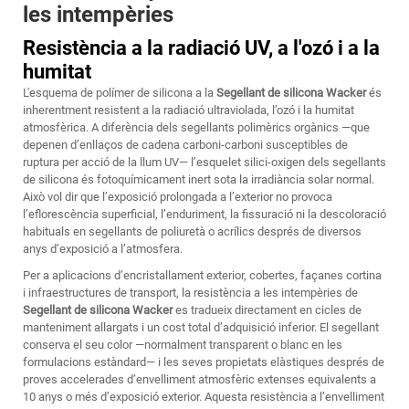
les intempèries
Resistència a la radiació UV, a l'ozó i a la
humitat
L'esquema de polímer de silicona a la
Segellant de silicona Wacker
és
inherentment resistent a la radiació ultraviolada, l’ozó i la humitat
atmosfèrica. A diferència dels segellants polimèrics orgànics —que
depenen d’enllaços de cadena carboni-carboni susceptibles de
ruptura per acció de la llum UV— l’esquelet silici-oxigen dels segellants
de silicona és fotoquímicament inert sota la irradiància solar normal.
Això vol dir que l’exposició prolongada a l’exterior no provoca
l’eflorescència superficial, l’enduriment, la fissuració ni la descoloració
habituals en segellants de poliuretà o acrílics després de diversos
anys d’exposició a l’atmosfera.
Per a aplicacions d’encristallament exterior, cobertes, façanes cortina
i infraestructures de transport, la resistència a les intempèries de
Segellant de silicona Wacker
es tradueix directament en cicles de
manteniment allargats i un cost total d’adquisició inferior. El segellant
conserva el seu color —normalment transparent o blanc en les
formulacions estàndard— i les seves propietats elàstiques després de
proves accelerades d’envelliment atmosfèric extenses equivalents a
10 anys o més d’exposició exterior. Aquesta resistència a l’envelliment