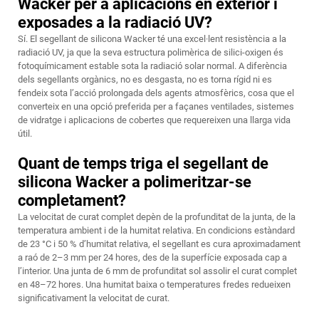
Wacker per a aplicacions en exterior i
exposades a la radiació UV?
Sí. El segellant de silicona Wacker té una excel·lent resistència a la
radiació UV, ja que la seva estructura polimèrica de silici-oxigen és
fotoquímicament estable sota la radiació solar normal. A diferència
dels segellants orgànics, no es desgasta, no es torna rígid ni es
fendeix sota l’acció prolongada dels agents atmosfèrics, cosa que el
converteix en una opció preferida per a façanes ventilades, sistemes
de vidratge i aplicacions de cobertes que requereixen una llarga vida
útil.
Quant de temps triga el segellant de
silicona Wacker a polimeritzar-se
completament?
La velocitat de curat complet depèn de la profunditat de la junta, de la
temperatura ambient i de la humitat relativa. En condicions estàndard
de 23 °C i 50 % d’humitat relativa, el segellant es cura aproximadament
a raó de 2–3 mm per 24 hores, des de la superfície exposada cap a
l’interior. Una junta de 6 mm de profunditat sol assolir el curat complet
en 48–72 hores. Una humitat baixa o temperatures fredes redueixen
significativament la velocitat de curat.