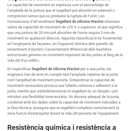
La capacitat de moviment es expressa com el percentatge de
l’amplada de la juntura que el segellant pot absorbir en extensió o
compressió sense que es produeixi la ruptura de l’unió. Les
formulacions d’alt rendiment
Segellant de silicona Wacker
ofereixen
valors de capacitat de moviment de ±25 % o superiors, el que significa
que una juntura de 20 mm pot absorbre de forma segura 5 mm de
moviment en qualsevol direcció. Aquesta classificació és fonamental
en l’enginyeria de façanes, on l’expansió tèrmica dels panells de
revestiment d’alumini i l’assentament diferencial dels bastidors
estructurals generen un moviment important de les juntes al llarg de la
vida útil d’un edifici.
En especificar
Segellant de silicona Wacker
per a una junta, els
enginyers han de tenir en compte tant l'amplada màxima de la junta
com l'amplitud de moviment prevista. Sotaestimar la capacitat de
moviment necessària provoca una fallada cohesiva o adherent a la
junta, mentre que sobredimensionar el segellant és un despès i pot
introduir una flexibilitat innecessària. Un disseny adequat de la junta,
combinat amb les dades sobre la capacitat de moviment indicades a
la fitxa tècnica, assegura que el segellant compleixi correctament la
seva funció d'estanquitat durant la vida útil prevista de l'equipament.
Resistència química i resistència a