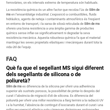
ferroviàries, on els intervals extrems de temperatura són habituals.
La resistència química és un altre factor que recolza l’ús de
Silm de
ms
en l’ensamblatge industrial. L’exposició a combustibles, fluids
hidràulics, agents de neteja i contaminants atmosfèrics és freqüent
en entorns de transport, i la xarxa de siloxà reticulada de
Silm de ms
ofereix una bona resistència a una àmplia gamma de productes
químics sense inflar-se significativament ni degradar la seva
resistència mecànica. Aquesta robustesa química fa que el material
mantingui les seves propietats elàstiques i mecàniques durant tota la
vida útil de l’equip.
FAQ
Què fa que el segellant MS sigui diferent
dels segellants de silicona o de
poliuretà?
Silm de ms
es diferencia de la silicona per oferir una adherència
superior als sustrats porosos, la possibilitat de pintar-lo després del
curat i l’absència de migració d’oli de silicona. Es diferencia del
poliuretà per oferir una millor resistència a llarg termini a la radiació UV
i a la humitat, l’absència de contingut d’isocianats durant el curat i una
millor recuperació elàstica sota càrregues dinàmiques prolongades.