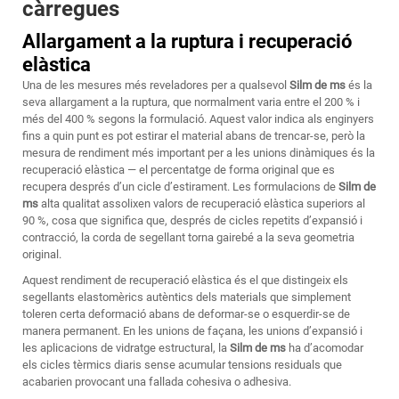
càrregues
Allargament a la ruptura i recuperació
elàstica
Una de les mesures més reveladores per a qualsevol
Silm de ms
és la
seva allargament a la ruptura, que normalment varia entre el 200 % i
més del 400 % segons la formulació. Aquest valor indica als enginyers
fins a quin punt es pot estirar el material abans de trencar-se, però la
mesura de rendiment més important per a les unions dinàmiques és la
recuperació elàstica — el percentatge de forma original que es
recupera després d’un cicle d’estirament. Les formulacions de
Silm de
ms
alta qualitat assolixen valors de recuperació elàstica superiors al
90 %, cosa que significa que, després de cicles repetits d’expansió i
contracció, la corda de segellant torna gairebé a la seva geometria
original.
Aquest rendiment de recuperació elàstica és el que distingeix els
segellants elastomèrics autèntics dels materials que simplement
toleren certa deformació abans de deformar-se o esquerdir-se de
manera permanent. En les unions de façana, les unions d’expansió i
les aplicacions de vidratge estructural, la
Silm de ms
ha d’acomodar
els cicles tèrmics diaris sense acumular tensions residuals que
acabarien provocant una fallada cohesiva o adhesiva.