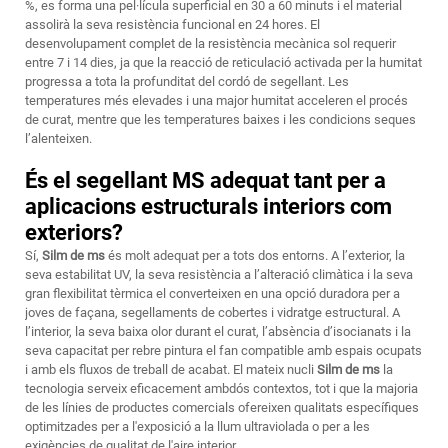
%, es forma una pel·lícula superficial en 30 a 60 minuts i el material
assolirà la seva resistència funcional en 24 hores. El
desenvolupament complet de la resistència mecànica sol requerir
entre 7 i 14 dies, ja que la reacció de reticulació activada per la humitat
progressa a tota la profunditat del cordó de segellant. Les
temperatures més elevades i una major humitat acceleren el procés
de curat, mentre que les temperatures baixes i les condicions seques
l’alenteixen.
És el segellant MS adequat tant per a
aplicacions estructurals interiors com
exteriors?
Sí,
Silm de ms
és molt adequat per a tots dos entorns. A l’exterior, la
seva estabilitat UV, la seva resistència a l’alteració climàtica i la seva
gran flexibilitat tèrmica el converteixen en una opció duradora per a
joves de façana, segellaments de cobertes i vidratge estructural. A
l’interior, la seva baixa olor durant el curat, l’absència d’isocianats i la
seva capacitat per rebre pintura el fan compatible amb espais ocupats
i amb els fluxos de treball de acabat. El mateix nucli
Silm de ms
la
tecnologia serveix eficacement ambdós contextos, tot i que la majoria
de les línies de productes comercials ofereixen qualitats específiques
optimitzades per a l'exposició a la llum ultraviolada o per a les
exigències de qualitat de l'aire interior.