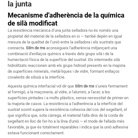
la junta
Mecanisme d’adherència de la química
de silà modificat
La resistència mecànica d’una junta selladora no és només una
propietat del material de la selladora en si — també depèn en igual
mesura de la qualitat de l’unió entre la selladora i els sustrats que
connecta.
Silm de ms
aconsegueix l'adherència mitjançant una
combinació d'enllaços químics a través dels grups silà i de la
humectació física de la superfície del sustrat. Els intermedis silà
hidrolitzats reaccionen amb els grups hidroxil presents en la majoria
de superfícies minerals, metàl·liques i de vidre, formant enllaços
covalents de siloxà a la interfície.
Aquesta química interfacial vol dir que
Silm de ms
s'uneix fermament
al formigó, a la maçoneria, al vidre, a l'alumini, a l'acer, a les
superfícies pintades i a molts plàstics, sense necessitat de primer en
la majoria de casos. La resistència a l'adherència a la interfície del
sustrat sovint supera la resistència cohesiva del cos del segellant, el
que significa que, sota càrrega, el material falla dins de la corda de
segellant en lloc de fer-ho a la línia d'unió — el mode de fallada més
favorable, ja que és totalment reparables i indica que la unió adhesiva
estava funcionant correctament.