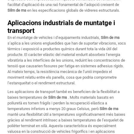
facilitat d’aplicació és una raó fonamental de l’adopció creixent de
Silm de ms
en les especificacions globals de vidreres estructurals.
Aplicacions industrials de muntatge i
transport
En el muntatge de vehicles i d’equipaments industrials,
Silm de ms
s’aplica a les unions engluedides que han de suportar vibracions, xocs
tèrmics i exposició a productes químics durant tota la vida útil del
producte. El caràcter elàstic del material endurit absorbeix l’energia
vibratòria a les interfícies de les unions, reduint les concentracions de
tensió que causarien fissures per fatiga en sistemes adhesius rígids.
Al mateix temps, la resistència mecànica de l’unió impedeix el
moviment relatiu entre els panells, cosa que podria comprometre
l’estanqueïtat o el rendiment estructural.
Les aplicacions de transport també es beneficien de la flexibilitat a
baixes temperatures de
Silm de ms
. Molts materials basats en
poliuretà es tornen fràgils i perden la recuperació elàstica a
temperatures inferiors a menys 20 graus Celsius, però
Silm de ms
manté una flexibilitat útil a temperatures significativament més baixes
gràcies al rendiment intrínsec a baixes temperatures de l’esquelet de
polièter terminat en silà. Aquesta característica és especialment
valuosa en la construcció de vehicles frigorífics i en aplicacions