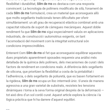
flexibilitat i durabilitat,
Silm de ms
es destaca com una resposta
convincent. La tecnologia de polímers modificats de silà, fonament de
cada
Silm de ms
formulació, crea un material que aconsegueix allò
que molts segellants tradicionals tenen dificultats per oferir
simultàniament: un alt grau de recuperació elàstica combinat amb una
capacitat robusta de suport de càrregues mecàniques. Aquest doble
rendiment fa que
Silm de ms
sigui especialment valuós en aplicacions
industrials, de construcció i automotrius exigents, on tant
l’acomodació del moviment com la integritat estructural són
condicions imprescindibles.
Entenent Com
Silm de ms
el fet que aconsegueixi equilibrar aquestes
dues propietats aparentment oposades requereix una anàlisi més
detallada de la química dels polímers, dels mecanismes de curat i dels
factors de rendiment en condicions reals. A diferència dels segellants
de silicona, que prioritzen la flexibilitat a costa de la pintabilitat i
l’adherència, o dels segellants de poliuretà, que es basen fortament en
la rigidesa,
Silm de ms
ocupa un lloc intermedi únic. S'uneix de manera
agressiva a una gran varietat de substrats, resisteix les tensions
dinàmiques i torna a la seva forma original després de la deformació —
tot això dins d’un sol cordó curat. Aquest article explora la ciència i la
lògica pràctica que hi ha darrere d’aquest equilibri.