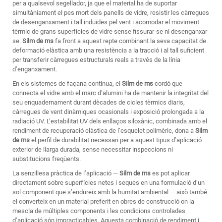
per a qualsevol segellador, ja que el material ha de suportar
simultàniament el pes mort dels panells de vidre, resistir les càrregues
de desenganxament i tall induïdes pel vent i acomodar el moviment
tèrmic de grans superfícies de vidre sense fissurar-se ni desenganxar-
se.
Silm de ms
fa front a aquest repte combinant la seva capacitat de
deformació elàstica amb una resistència a la tracció i al tall suficient
per transferir càrregues estructurals reals a través de la línia
d’enganxament.
En els sistemes de façana continua, el
Silm de ms
cordó que
connecta el vidre amb el marc d’alumini ha de mantenir la integritat del
seu enquadernament durant dècades de cicles tèrmics diaris,
càrregues de vent dinàmiques ocasionals i exposició prolongada a la
radiació UV. L’estabilitat UV dels enllaços siloxànic, combinada amb el
rendiment de recuperació elàstica de l’esquelet polimèric, dona a
Silm
de ms
el perfil de durabilitat necessari per a aquest tipus d’aplicació
exterior de llarga durada, sense necessitar inspeccions ni
substitucions freqüents.
La senzillesa pràctica de l’aplicació —
Silm de ms
es pot aplicar
directament sobre superfícies netes i seques en una formulació d’un
sol component que s’endureix amb la humitat ambiental — això també
el converteix en un material preferit en obres de construcció on la
mescla de múltiples components i les condicions controlades
d’aplicació són impracticables. Aquesta combinació de rendiment i