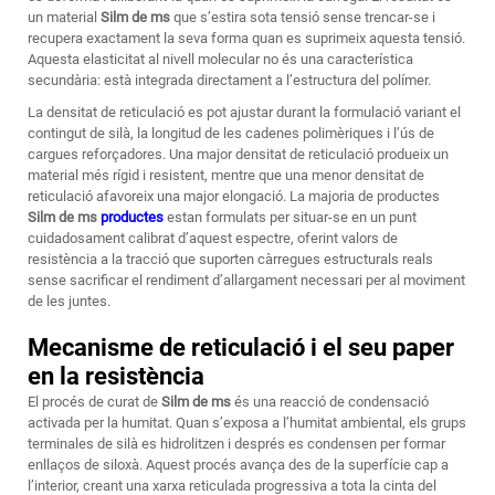
un material
Silm de ms
que s’estira sota tensió sense trencar-se i
recupera exactament la seva forma quan es suprimeix aquesta tensió.
Aquesta elasticitat al nivell molecular no és una característica
secundària: està integrada directament a l’estructura del polímer.
La densitat de reticulació es pot ajustar durant la formulació variant el
contingut de silà, la longitud de les cadenes polimèriques i l’ús de
cargues reforçadores. Una major densitat de reticulació produeix un
material més rígid i resistent, mentre que una menor densitat de
reticulació afavoreix una major elongació. La majoria de productes
Silm de ms
productes
estan formulats per situar-se en un punt
cuidadosament calibrat d’aquest espectre, oferint valors de
resistència a la tracció que suporten càrregues estructurals reals
sense sacrificar el rendiment d’allargament necessari per al moviment
de les juntes.
Mecanisme de reticulació i el seu paper
en la resistència
El procés de curat de
Silm de ms
és una reacció de condensació
activada per la humitat. Quan s’exposa a l’humitat ambiental, els grups
terminales de silà es hidrolitzen i després es condensen per formar
enllaços de siloxà. Aquest procés avança des de la superfície cap a
l’interior, creant una xarxa reticulada progressiva a tota la cinta del