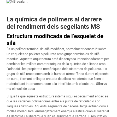
La química de polímers al darrere
del rendiment dels segellants MS
Estructura modificada de l’esquelet de
silà
És un polímer terminal de silà modificat, normalment construït sobre
un esquelet de polièter o poliuretà amb grups terminales de silà
reactius. Aquesta arquitectura està dissenyada intencionadament per
combinar les millors característiques de la química de silicona amb
l’adhesió i les propietats mecàniques dels sistemes de poliuretà. Els
grups de silà reaccionen amb la humitat atmosfèrica durant el procés
de curat, formant enllaços creuats de siloxà resistents que fixen el
material tant internament com a la interfície amb el substrat.
Silm de
ms
el nucli de cada
El que fa que aquesta estructura interna sigui especialment eficaç és
que les cadenes polimèriques entre els punts de reticulació són
llargues i flexibles. Aquests segments de cadena llarga actuen com a
molles moleculars, emmagatzemant energia elàstica quan el material
es deforma i alliberant-la quan es suprimeix la càrrega. El resultat és