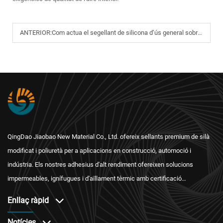
ANTERIOR:
Com actua el segellant de silicona d’ús general sobre diversos sustrats?
QingDao Jiaobao New Material Co., Ltd. ofereix sellants premium de silà
modificat i poliuretà per a aplicacions en construcció, automoció i
indústria. Els nostres adhesius d'alt rendiment ofereixen solucions
impermeables, ignífugues i d'aïllament tèrmic amb certificació
internacional i un servei postvenda fiable.
Enllaç ràpid
Notícies