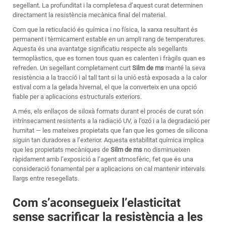
segellant. La profunditat i la completesa d’aquest curat determinen
directament la resistència mecànica final del material.
Com que la reticulació és química i no física, la xarxa resultant és
permanent i tèrmicament estable en un ampli rang de temperatures.
Aquesta és una avantatge significatiu respecte als segellants
termoplàstics, que es tornen tous quan es calenten i fràgils quan es
refreden. Un segellant completament curt
Silm de ms
manté la seva
resistència a la tracció i al tall tant si la unió està exposada a la calor
estival com a la gelada hivernal, el que la converteix en una opció
fiable per a aplicacions estructurals exteriors.
A més, els enllaços de siloxà formats durant el procés de curat són
intrínsecament resistents a la radiació UV, a l’ozó i a la degradació per
humitat — les mateixes propietats que fan que les gomes de silicona
siguin tan duradores a l’exterior. Aquesta estabilitat química implica
que les propietats mecàniques de
Silm de ms
no disminueixen
ràpidament amb l’exposició a l’agent atmosfèric, fet que és una
consideració fonamental per a aplicacions on cal mantenir intervals
llargs entre resegellats.
Com s’aconsegueix l’elasticitat
sense sacrificar la resistència a les