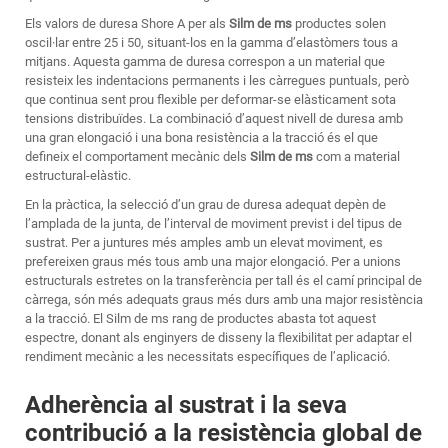
Els valors de duresa Shore A per als
Silm de ms
productes solen
oscil·lar entre 25 i 50, situant-los en la gamma d’elastòmers tous a
mitjans. Aquesta gamma de duresa correspon a un material que
resisteix les indentacions permanents i les càrregues puntuals, però
que continua sent prou flexible per deformar-se elàsticament sota
tensions distribuïdes. La combinació d’aquest nivell de duresa amb
una gran elongació i una bona resistència a la tracció és el que
defineix el comportament mecànic dels
Silm de ms
com a material
estructural-elàstic.
En la pràctica, la selecció d’un grau de duresa adequat depèn de
l’amplada de la junta, de l’interval de moviment previst i del tipus de
sustrat. Per a juntures més amples amb un elevat moviment, es
prefereixen graus més tous amb una major elongació. Per a unions
estructurals estretes on la transferència per tall és el camí principal de
càrrega, són més adequats graus més durs amb una major resistència
a la tracció. El
Silm de ms
rang de productes abasta tot aquest
espectre, donant als enginyers de disseny la flexibilitat per adaptar el
rendiment mecànic a les necessitats específiques de l’aplicació.
Adherència al sustrat i la seva
contribució a la resistència global de