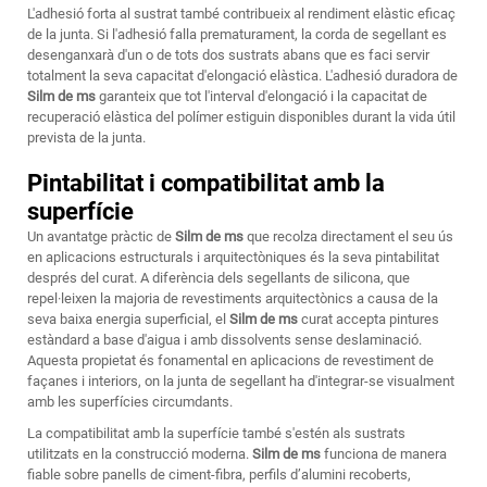
L'adhesió forta al sustrat també contribueix al rendiment elàstic eficaç
de la junta. Si l'adhesió falla prematurament, la corda de segellant es
desenganxarà d'un o de tots dos sustrats abans que es faci servir
totalment la seva capacitat d'elongació elàstica. L'adhesió duradora de
Silm de ms
garanteix que tot l'interval d'elongació i la capacitat de
recuperació elàstica del polímer estiguin disponibles durant la vida útil
prevista de la junta.
Pintabilitat i compatibilitat amb la
superfície
Un avantatge pràctic de
Silm de ms
que recolza directament el seu ús
en aplicacions estructurals i arquitectòniques és la seva pintabilitat
després del curat. A diferència dels segellants de silicona, que
repel·leixen la majoria de revestiments arquitectònics a causa de la
seva baixa energia superficial, el
Silm de ms
curat accepta pintures
estàndard a base d'aigua i amb dissolvents sense deslaminació.
Aquesta propietat és fonamental en aplicacions de revestiment de
façanes i interiors, on la junta de segellant ha d'integrar-se visualment
amb les superfícies circumdants.
La compatibilitat amb la superfície també s'estén als sustrats
utilitzats en la construcció moderna.
Silm de ms
funciona de manera
fiable sobre panells de ciment-fibra, perfils d’alumini recoberts,