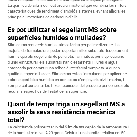
La química de silà modificat crea un material que combina les millors
característiques de rendiment d’ambdós sistemes, evitant alhora les
principals limitacions de cadascun d’ells.
Es pot utilitzar el segellant MS sobre
superfícies humides o mullades?
Silm de ms
requereix humitat atmosfèrica per polimeritzar-se, i la
majoria de formulacions poden suportar millor substrats lleugerament
humits que els segellants de poliuretà. Tanmateix, per a aplicacions
d’unió estructural, els substrats han d’estar nets i lliures d’aigua
estancada per garantir una adhesió interfacial completa. Algunes
qualitats especialitzades
Silm de ms
estan formulades per aplicar-se
sobre superfícies humides en contextos d’enginyeria civil i marina, i
sempre cal consultar les fitxes tècniques del producte per conèixer els
requisits específics de l’estat de la superfície.
Quant de temps triga un segellant MS a
assolir la seva resistència mecànica
total?
La velocitat de polimerització del
Silm de ms
depèn de la temperatura i
de la humitat relativa. A 23 graus Celsius i una humitat relativa del 50