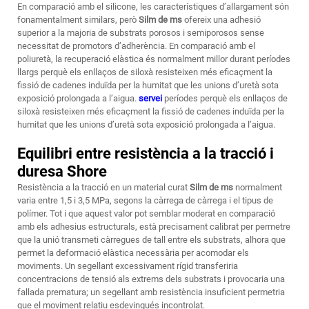
En comparació amb el silicone, les característiques d’allargament són
fonamentalment similars, però
Silm de ms
ofereix una adhesió
superior a la majoria de substrats porosos i semiporosos sense
necessitat de promotors d’adherència. En comparació amb el
poliuretà, la recuperació elàstica és normalment millor durant períodes
llargs perquè els enllaços de siloxà resisteixen més eficaçment la
fissió de cadenes induïda per la humitat que les unions d’uretà sota
exposició prolongada a l’aigua.
servei
períodes perquè els enllaços de
siloxà resisteixen més eficaçment la fissió de cadenes induïda per la
humitat que les unions d’uretà sota exposició prolongada a l’aigua.
Equilibri entre resistència a la tracció i
duresa Shore
Resistència a la tracció en un material curat
Silm de ms
normalment
varia entre 1,5 i 3,5 MPa, segons la càrrega de càrrega i el tipus de
polímer. Tot i que aquest valor pot semblar moderat en comparació
amb els adhesius estructurals, està precisament calibrat per permetre
que la unió transmeti càrregues de tall entre els substrats, alhora que
permet la deformació elàstica necessària per acomodar els
moviments. Un segellant excessivament rígid transferiria
concentracions de tensió als extrems dels substrats i provocaria una
fallada prematura; un segellant amb resistència insuficient permetria
que el moviment relatiu esdevingués incontrolat.