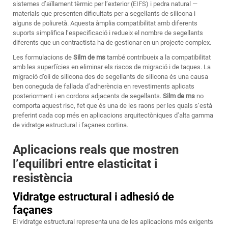
sistemes d’aïllament tèrmic per l’exterior (EIFS) i pedra natural —
materials que presenten dificultats per a segellants de silicona i
alguns de poliuretà. Aquesta àmplia compatibilitat amb diferents
suports simplifica l’especificació i redueix el nombre de segellants
diferents que un contractista ha de gestionar en un projecte complex.
Les formulacions de
Silm de ms
també contribueix a la compatibilitat
amb les superfícies en eliminar els riscos de migració i de taques. La
migració d’oli de silicona des de segellants de silicona és una causa
ben coneguda de fallada d’adherència en revestiments aplicats
posteriorment i en cordons adjacents de segellants.
Silm de ms
no
comporta aquest risc, fet que és una de les raons per les quals s’està
preferint cada cop més en aplicacions arquitectòniques d’alta gamma
de vidratge estructural i façanes cortina.
Aplicacions reals que mostren
l’equilibri entre elasticitat i
resistència
Vidratge estructural i adhesió de
façanes
El vidratge estructural representa una de les aplicacions més exigents