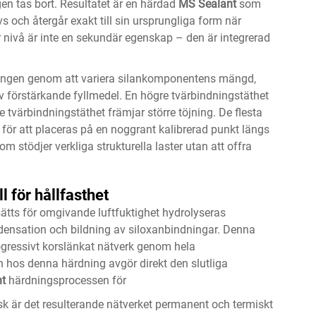
en tas bort. Resultatet är en härdad
MS Sealant
som
s och återgår exakt till sin ursprungliga form när
r nivå är inte en sekundär egenskap – den är integrerad
ringen genom att variera silankomponentens mängd,
förstärkande fyllmedel. En högre tvärbindningstäthet
e tvärbindningstäthet främjar större töjning. De flesta
 för att placeras på en noggrant kalibrerad punkt längs
 stödjer verkliga strukturella laster utan att offra
 för hållfasthet
sätts för omgivande luftfuktighet hydrolyseras
ondensation och bildning av siloxanbindningar. Denna
rogressivt korslänkat nätverk genom hela
n hos denna härdning avgör direkt den slutliga
nt
härdningsprocessen för
k är det resulterande nätverket permanent och termiskt