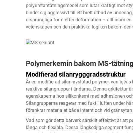
polyuretantätningsmedel som lutar kraftigt mot sty
binder sig aggressivt till ett brett utbud av underla
ursprungliga form efter deformation – allt inom en 
vetenskapen och den praktiska logiken bakom den
Polymerkemin bakom MS-tätning
Modifierad silanrygggradsstruktur
Är en modifierad silan-avslutad polymer, vanligtvis
reaktiva silangrupper i ändarna. Denna arkitektur är
egenskaperna hos silikonkemi med adhesionen oc
Silangrupperna reagerar med fukt i luften under hä
förankrar materialet både internt och vid gränsyta
Vad som gör detta bärverk särskilt effektivt är at
långa och flexibla. Dessa långkedjiga segment funge