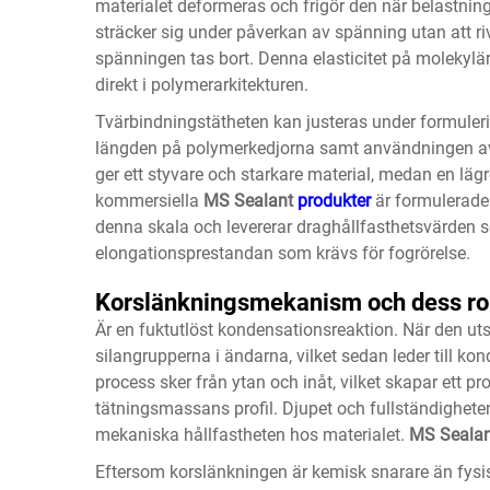
materialet deformeras och frigör den när belastning
sträcker sig under påverkan av spänning utan att riv
spänningen tas bort. Denna elasticitet på molekylä
direkt i polymerarkitekturen.
Tvärbindningstätheten kan justeras under formule
längden på polymerkedjorna samt användningen av 
ger ett styvare och starkare material, medan en lägr
kommersiella
MS Sealant
produkter
är formulerade
denna skala och levererar draghållfasthetsvärden som
elongationsprestandan som krävs för fogrörelse.
Korslänkningsmekanism och dess roll
Är en fuktutlöst kondensationsreaktion. När den ut
silangrupperna i ändarna, vilket sedan leder till k
process sker från ytan och inåt, vilket skapar ett p
tätningsmassans profil. Djupet och fullständighete
mekaniska hållfastheten hos materialet.
MS Seala
Eftersom korslänkningen är kemisk snarare än fysis