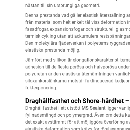
nästan till sin ursprungliga geometri.
Denna prestanda vad gäller elastisk återställning ä
från material som helt enkelt tål viss deformation i
fasadfogar, expansionsfogar och strukturell glasm
termisk cykling utan att ackumulera restspänningar s
Den molekylära fjäderverkan i polyeterns ryggrad
elastiska prestanda möjlig.
Jämfört med silikon är elongationskarakteristikerna
adhesion till de flesta porösa och halvporösa und
polyuretan är den elastiska återhämtningen vanligt
siloxankorslänkarna motstår fuktinducerad kedjebry
fuktexponering.
Draghållfasthet och Shore-hårdhet –
Draghållfasthet i ett utstött
MS Sealant
ligger vanl
fyllnadsmängd och polymergrad. Även om detta kan 
det exakt avstämmt för att möjliggöra överföring 
elastiska deformation som krävs för rörelseanpassn