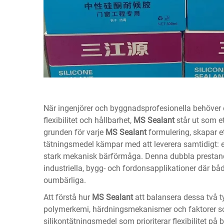
När ingenjörer och byggnadsprofesionella behöver e
flexibilitet och hållbarhet,
MS Sealant
står ut som e
grunden för varje
MS Sealant
formulering, skapar 
tätningsmedel kämpar med att leverera samtidigt: 
stark mekanisk bärförmåga. Denna dubbla presta
industriella, bygg- och fordonsapplikationer där både
oumbärliga.
Att förstå hur
MS Sealant
att balansera dessa två t
polymerkemi, härdningsmekanismer och faktorer som 
silikontätningsmedel som prioriterar flexibilitet på