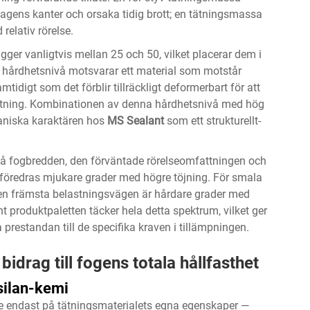
lagens kanter och orsaka tidig brott; en tätningsmassa
 relativ rörelse.
igger vanligtvis mellan 25 och 50, vilket placerar dem i
 hårdhetsnivå motsvarar ett material som motstår
digt som det förblir tillräckligt deformerbart för att
stning. Kombinationen av denna hårdhetsnivå med hög
kaniska karaktären hos
MS Sealant
som ett strukturellt-
 på fogbredden, den förväntade rörelseomfattningen och
 föredras mjukare grader med högre töjning. För smala
den främsta belastningsvägen är hårdare grader med
nt
produktpaletten täcker hela detta spektrum, vilket ger
 prestandan till de specifika kraven i tillämpningen.
bidrag till fogens totala hållfasthet
silan-kemi
nte endast på tätningsmaterialets egna egenskaper —