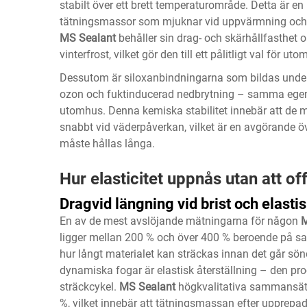
stabilt över ett brett temperaturområde. Detta är e
tätningsmassor som mjuknar vid uppvärmning och bl
MS Sealant
behåller sin drag- och skärhållfasthet
vinterfrost, vilket gör den till ett pålitligt val för 
Dessutom är siloxanbindningarna som bildas under 
ozon och fuktinducerad nedbrytning – samma egens
utomhus. Denna kemiska stabilitet innebär att de
snabbt vid väderpåverkan, vilket är en avgörande öv
måste hållas långa.
Hur elasticitet uppnås utan att o
Dragvid längning vid brist och elast
En av de mest avslöjande mätningarna för någon
M
ligger mellan 200 % och över 400 % beroende på s
hur långt materialet kan sträckas innan det går sö
dynamiska fogar är elastisk återställning – den proc
sträckcykel.
MS Sealant
högkvalitativa sammansätt
%, vilket innebär att tätningsmassan efter upprep