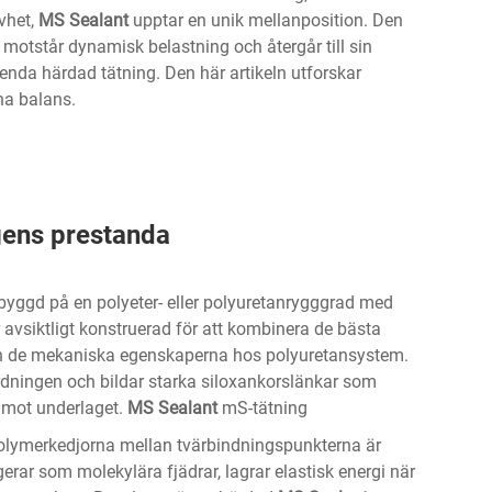
vhet,
MS Sealant
upptar en unik mellanposition. Den
g, motstår dynamisk belastning och återgår till sin
enda härdad tätning. Den här artikeln utforskar
na balans.
ens prestanda
 byggd på en polyeter- eller polyuretanrygggrad med
 avsiktligt konstruerad för att kombinera de bästa
h de mekaniska egenskaperna hos polyuretansystem.
rdningen och bildar starka siloxankorslänkar som
n mot underlaget.
MS Sealant
mS-tätning
t polymerkedjorna mellan tvärbindningspunkterna är
rar som molekylära fjädrar, lagrar elastisk energi när