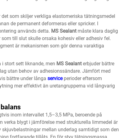
r det som skiljer verkliga elastomeriska tätningsmedel
nnan de permanent deformeras eller spricker. I
ontering används detta.
MS Sealant
måste klara daglig
om till slut skulle orsaka kohesiv eller adhesiv fel.
segment är mekanismen som gör denna varaktiga
 i stort sett liknande, men
MS Sealant
erbjuder bättre
erlag utan behov av adhesionssändare. Jämfört med
vis bättre under långa
service
perioder eftersom
tning mer effektivt än uretangrupperna vid långvarig
 balans
igtvis inom intervallet 1,5–3,5 MPa, beroende på
verka blygt i jämförelse med strukturella limmedel är
av skjuvbelastningar mellan underlag samtidigt som den
ing fortfarande tillåts. En för styv tätningsmassa