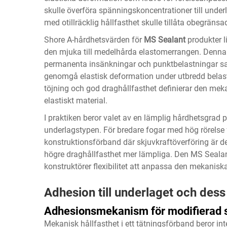
skulle överföra spänningskoncentrationer till under
med otillräcklig hållfasthet skulle tillåta obegränsad
Shore A-hårdhetsvärden för
MS Sealant
produkter l
den mjuka till medelhårda elastomerrangen. Denna
permanenta insänkningar och punktbelastningar samti
genomgå elastisk deformation under utbredd bela
töjning och god draghållfasthet definierar den me
elastiskt material.
I praktiken beror valet av en lämplig hårdhetsgrad
underlagstypen. För bredare fogar med hög rörelse
konstruktionsförband där skjuvkraftöverföring är 
högre draghållfasthet mer lämpliga. Den
MS Seala
konstruktörer flexibilitet att anpassa den mekaniska
Adhesion till underlaget och dess 
Adhesionsmekanism för modifierad 
Mekanisk hållfasthet i ett tätningsförband beror i