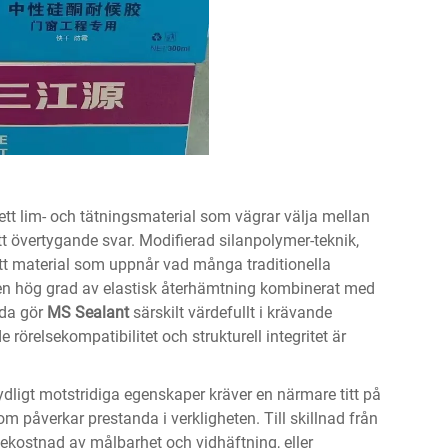
tt lim- och tätningsmaterial som vägrar välja mellan
tt övertygande svar. Modifierad silanpolymer-teknik,
ett material som uppnår vad många traditionella
en hög grad av elastisk återhämtning kombinerat med
nda gör
MS Sealant
särskilt värdefullt i krävande
 rörelsekompatibilitet och strukturell integritet är
ydligt motstridiga egenskaper kräver en närmare titt på
påverkar prestanda i verkligheten. Till skillnad från
 bekostnad av målbarhet och vidhäftning, eller