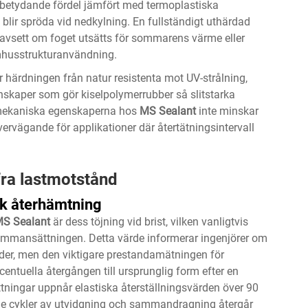
n betydande fördel jämfört med termoplastiska
ir spröda vid nedkylning. En fullständigt uthärdad
 oavsett om foget utsätts för sommarens värme eller
utomhusstrukturanvändning.
härdningen från natur resistenta mot UV-strålning,
kaper som gör kiselpolymerrubber så slitstarka
 mekaniska egenskaperna hos
MS Sealant
inte minskar
ervägande för applikationer där återtätningsintervall
ffra lastmotstånd
isk återhämtning
S Sealant
är dess töjning vid brist, vilken vanligtvis
ammansättningen. Detta värde informerar ingenjörer om
nder, men den viktigare prestandamätningen för
entuella återgången till ursprunglig form efter en
ningar uppnår elastiska återställningsvärden över 90
ade cykler av utvidgning och sammandragning återgår