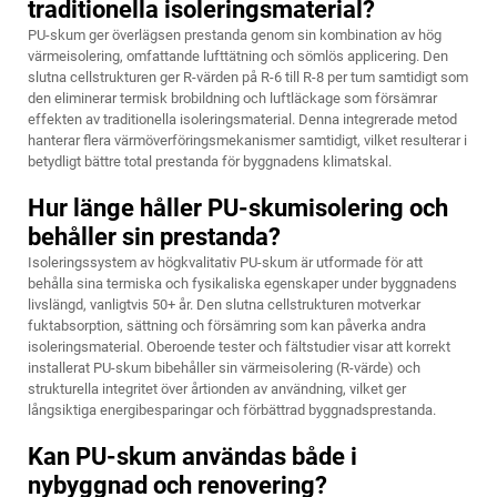
traditionella isoleringsmaterial?
PU-skum ger överlägsen prestanda genom sin kombination av hög
värmeisolering, omfattande lufttätning och sömlös applicering. Den
slutna cellstrukturen ger R-värden på R-6 till R-8 per tum samtidigt som
den eliminerar termisk brobildning och luftläckage som försämrar
effekten av traditionella isoleringsmaterial. Denna integrerade metod
hanterar flera värmöverföringsmekanismer samtidigt, vilket resulterar i
betydligt bättre total prestanda för byggnadens klimatskal.
Hur länge håller PU-skumisolering och
behåller sin prestanda?
Isoleringssystem av högkvalitativ PU-skum är utformade för att
behålla sina termiska och fysikaliska egenskaper under byggnadens
livslängd, vanligtvis 50+ år. Den slutna cellstrukturen motverkar
fuktabsorption, sättning och försämring som kan påverka andra
isoleringsmaterial. Oberoende tester och fältstudier visar att korrekt
installerat PU-skum bibehåller sin värmeisolering (R-värde) och
strukturella integritet över årtionden av användning, vilket ger
långsiktiga energibesparingar och förbättrad byggnadsprestanda.
Kan PU-skum användas både i
nybyggnad och renovering?