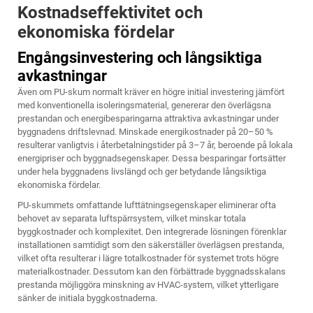
Kostnadseffektivitet och
ekonomiska fördelar
Engångsinvestering och långsiktiga
avkastningar
Även om PU-skum normalt kräver en högre initial investering jämfört
med konventionella isoleringsmaterial, genererar den överlägsna
prestandan och energibesparingarna attraktiva avkastningar under
byggnadens driftslevnad. Minskade energikostnader på 20–50 %
resulterar vanligtvis i återbetalningstider på 3–7 år, beroende på lokala
energipriser och byggnadsegenskaper. Dessa besparingar fortsätter
under hela byggnadens livslängd och ger betydande långsiktiga
ekonomiska fördelar.
PU-skummets omfattande lufttätningsegenskaper eliminerar ofta
behovet av separata luftspärrsystem, vilket minskar totala
byggkostnader och komplexitet. Den integrerade lösningen förenklar
installationen samtidigt som den säkerställer överlägsen prestanda,
vilket ofta resulterar i lägre totalkostnader för systemet trots högre
materialkostnader. Dessutom kan den förbättrade byggnadsskalans
prestanda möjliggöra minskning av HVAC-system, vilket ytterligare
sänker de initiala byggkostnaderna.