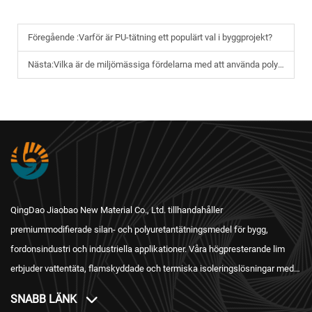
Föregående :
Varför är PU-tätning ett populärt val i byggprojekt?
Nästa:
Vilka är de miljömässiga fördelarna med att använda polyuretan-tätning?
QingDao Jiaobao New Material Co., Ltd. tillhandahåller
premiummodifierade silan- och polyuretantätningsmedel för bygg,
fordonsindustri och industriella applikationer. Våra högpresterande lim
erbjuder vattentäta, flamskyddade och termiska isoleringslösningar med
internationell certifiering och pålitlig eftersäljningstjänst.
SNABB LÄNK