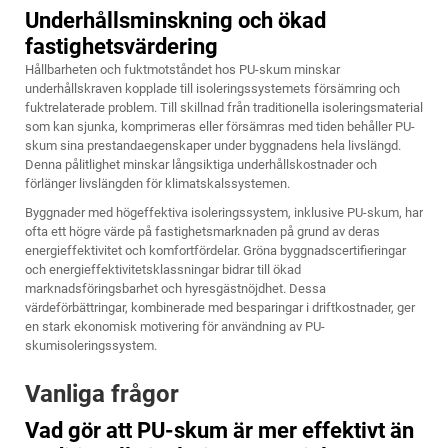
Underhållsminskning och ökad
fastighetsvärdering
Hållbarheten och fuktmotståndet hos PU-skum minskar
underhållskraven kopplade till isoleringssystemets försämring och
fuktrelaterade problem. Till skillnad från traditionella isoleringsmaterial
som kan sjunka, komprimeras eller försämras med tiden behåller PU-
skum sina prestandaegenskaper under byggnadens hela livslängd.
Denna pålitlighet minskar långsiktiga underhållskostnader och
förlänger livslängden för klimatskalssystemen.
Byggnader med högeffektiva isoleringssystem, inklusive PU-skum, har
ofta ett högre värde på fastighetsmarknaden på grund av deras
energieffektivitet och komfortfördelar. Gröna byggnadscertifieringar
och energieffektivitetsklassningar bidrar till ökad
marknadsföringsbarhet och hyresgästnöjdhet. Dessa
värdeförbättringar, kombinerade med besparingar i driftkostnader, ger
en stark ekonomisk motivering för användning av PU-
skumisoleringssystem.
Vanliga frågor
Vad gör att PU-skum är mer effektivt än