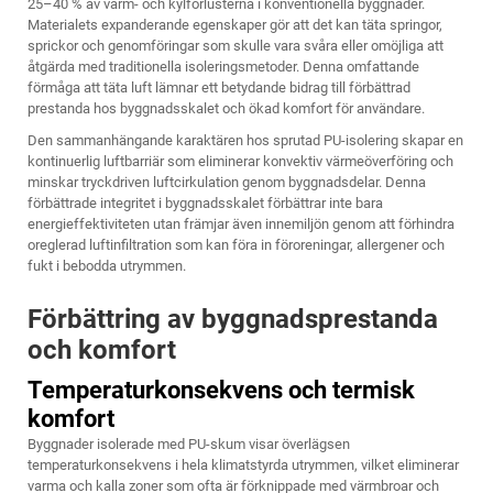
25–40 % av värm- och kylförlusterna i konventionella byggnader.
Materialets expanderande egenskaper gör att det kan täta springor,
sprickor och genomföringar som skulle vara svåra eller omöjliga att
åtgärda med traditionella isoleringsmetoder. Denna omfattande
förmåga att täta luft lämnar ett betydande bidrag till förbättrad
prestanda hos byggnadsskalet och ökad komfort för användare.
Den sammanhängande karaktären hos sprutad PU-isolering skapar en
kontinuerlig luftbarriär som eliminerar konvektiv värmeöverföring och
minskar tryckdriven luftcirkulation genom byggnadsdelar. Denna
förbättrade integritet i byggnadsskalet förbättrar inte bara
energieffektiviteten utan främjar även innemiljön genom att förhindra
oreglerad luftinfiltration som kan föra in föroreningar, allergener och
fukt i bebodda utrymmen.
Förbättring av byggnadsprestanda
och komfort
Temperaturkonsekvens och termisk
komfort
Byggnader isolerade med
PU-skum
visar överlägsen
temperaturkonsekvens i hela klimatstyrda utrymmen, vilket eliminerar
varma och kalla zoner som ofta är förknippade med värmbroar och