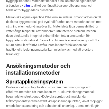
byggapplikationer. Materialet behåller sina isolerande egenskaper i
årtionden av
tjänst
, vilket ger långsiktiga energibesparingar och
fördelar för byggnadens prestanda.
Mekaniska egenskaper hos PU-skum inkluderar utmärkt adhesion till
de flesta byggmaterial, god tryckhållfasthet samt motståndskraft mot
sättning eller nedbrytning över tid. Materialets låga permeabilitet för
vattenånga hjälper till att förhindra fuktrelaterade problem, medan
dess strukturella integritet bidrar till den totala prestandan för
byggnadens klimatskal. Dessa kombinerade egenskaper gör att PU-
skum särskilt effektivt i svåra installationsförhållanden där
traditionella isoleringsmaterial kan misslyckas med att prestera
tillräckligt.
Ansökningsmetoder och
installationsmetoder
Sprutappliceringsystem
Professionell sprutapplikation utgör den mest mångsidiga och
effektiva metoden för installation av PU-skumisoleringsmaterial i
byggnadskonstruktioner. Högtryckssprututrustning blandar
tvåkomponentsystemet exakt vid appliceringspunkten, vilket möjliggör
omedelbar expandering och adhesion till underlag. Denna teknik gör