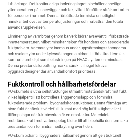
luftläckage. Det kontinuerliga isoleringslagret bibehåller enhetliga
yttemperaturer på innerväggar och tak, vilket förbättrar strålkomforten
för personer i rummet. Denna förbättrade termiska enhetlighet
minskar behovet av temperaturjusteringar och förbättrar den totala
användarupplevelsen.
Eliminering av värmbroar genom bärverk bidrar avsevärt till förbättrade
innyttemperaturen, vilket minskar risken för kondens och associerade
fuktproblem. Varmare ytor inomhus under uppvärmningssäsongerna
och svalare ytor under kylessäsongerna bidrar till förbättrad termisk
komfort samtidigt som belastningen på HVAC-systemen minskas.
Denna prestandaförbättring märks särskilt i högeffektiva
byggnadsdesigner där användarkomfort prioriteras.
Fuktkontroll och hållbarhetsfördelar
PU-skumets slutna cellstruktur ger utmärkt motståndskraft mot fukt,
vilket hjälper till att kontrollera ånggenomsläpp och förhindra
fuktrelaterade problem i byggnadskonstruktioner. Denna förmåga att
styra fukt är särskilt värdefull i klimat med hög luftfuktighet eller i
tillämpningar där fuktpåverkan är en orosfaktor. Materialets
motståndskraft mot vattenupptag bidrar till att bibehålla den termiska
prestandan och förhindrar nedbrytning över tiden.
PU-skum bidrar till byggnaders hållbarhet genom att ge strukturell