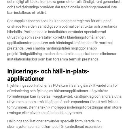
det möjligt att täcka komplexa geometrier fullständigt, runt genombrott
och i svåråtkomliga områden där traditionella isoleringsmaterial inte
kan installeras effektivt.
Sprutapplikationens tjocklek kan noggrant regleras för att uppnå
önskade R-värden samtidigt som optimal cellstruktur och prestanda
bibehålls. Professionella installatörer använder specialiserad
utrustning som säkerställer korrekta blandningsförhållanden,
applikationstemperaturer och härdningsförhållanden för maximal
prestanda. Den snabba härdningstiden möjliggör snabb
projektfärdigställning, medan den sömlösa applikationen eliminerar
installationsluckor som kan försämra termisk prestanda.
Injicerings- och häll-in-plats-
applikationer
Injekteringsapplikationer av PU-skum visar sig särskilt värdefulla för
efterisolering och fyllning av hålrumsapplikationer. Lågviskösa
formuleringar kan injiceras i väggkavitet, kantbjälklag och andra slutna
utrymmen genom små tillgångshål och expanderar för att helt fylla ut
tomrummen. Denna teknik möjliggör isoleringsförbättringar utan större
rivningar eller påverkan på bebodda utrymmen.
Hällningsapplikationer använder speciellt formulerade PU-
skumsystem som är utformade för kontrollerad expansion i