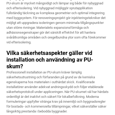
PU-skum är mycket mångsidigt och lämpar sig både för nybyggnad
och efterisolering. Vid nybyggnad möjliggör sprutapplikation
fullständig täckning av komplexa geometrier och optimal integrering
med byggsystem. För renoveringsprojekt gör injekteringstekniker det
möjligt att uppgradera isoleringen genom minimala tillgångspunkter
utan större rivningar. Materialets expansionsförmåga och
adhäsionsegenskaper gör det särskilt effektivt för att hantera
svåråtkomliga områden och oregelbundna ytor som ofta förekommer
vid efterisolering.
Vilka säkerhetsaspekter gäller vid
installation och användning av PU-
skum?
Professionell installation av PU-skum kräver lämplig
säkerhetsutrustning och förfaranden på grund av de kemiska
egenskaperna hos materialen i outhärdat skick. Kvalificerade
installatörer använder adekvat andningsskydd och följer etablerade
säkerhetsprotokoll under appliceringen. När PU-skumet väl har härdats
ordentligt är det inaktivt och säkert för lokalbefolkning. Moderna
formuleringar uppfyller stränga krav på innemiljö och byggnadsregler
för bostads- och kommersiella tillämpningar, vilket säkerställer säker
långsiktig prestanda i bebodda byggnader.