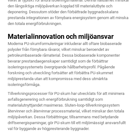
vilket är typiskt för andra isoleringsmaterial. Denna hållbarhet minskar
den långsiktiga miljöpåverkan kopplad till materialutbyte och
deponering. Dessutom stöder den förbättrade byggnadsskalans
prestanda integrationen av förnybara energisystem genom att minska
den totala energiförbrukningen.
Materialinnovation och miljöansvar
Moderna PU-skumformuleringar inkluderar allt oftare biobaserade
polyoler från förnybara råvaror, vilket minskar beroendet av
petroleumbaserade råmaterial. Dessa biobaserade komponenter
bevarar prestandaegenskaper samtidigt som de förbättrar
isoleringssystemets övergripande hållbarhetsprofil. Pågående
forskning och utveckling fortsätter att förbättra PU-skummet
miljöprestanda utan att kompromissa med dess utmärkta
isoleringsförmåga.
Tillverkningsprocesser för PU-skum har utvecklats för att minimera
avfallsgenerering och energiförbrukning samtidigt som
materialutnyttjandet maximeras. Sluten-loop-tillverkningssystem
återvinner och återvinnar processmaterial, vilket minskar den totala
miljöpåverkan. Dessa förbättringar, tillsammans med betydande
driftsenergisparningar, gör PU-skum till ett miljömässigt ansvarsfullt
val för byggande av högpresterande byggnader.