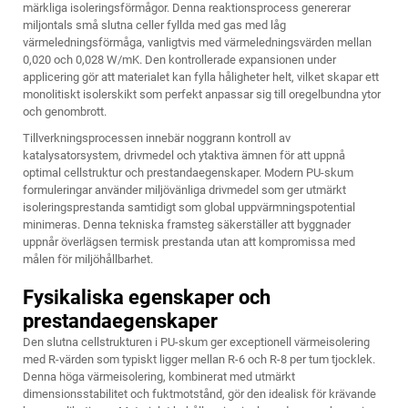
märkliga isoleringsförmågor. Denna reaktionsprocess genererar
miljontals små slutna celler fyllda med gas med låg
värmeledningsförmåga, vanligtvis med värmeledningsvärden mellan
0,020 och 0,028 W/mK. Den kontrollerade expansionen under
applicering gör att materialet kan fylla håligheter helt, vilket skapar ett
monolitiskt isolerskikt som perfekt anpassar sig till oregelbundna ytor
och genombrott.
Tillverkningsprocessen innebär noggrann kontroll av
katalysatorsystem, drivmedel och ytaktiva ämnen för att uppnå
optimal cellstruktur och prestandaegenskaper. Modern
PU-skum
formuleringar använder miljövänliga drivmedel som ger utmärkt
isoleringsprestanda samtidigt som global uppvärmningspotential
minimeras. Denna tekniska framsteg säkerställer att byggnader
uppnår överlägsen termisk prestanda utan att kompromissa med
målen för miljöhållbarhet.
Fysikaliska egenskaper och
prestandaegenskaper
Den slutna cellstrukturen i PU-skum ger exceptionell värmeisolering
med R-värden som typiskt ligger mellan R-6 och R-8 per tum tjocklek.
Denna höga värmeisolering, kombinerat med utmärkt
dimensionsstabilitet och fuktmotstånd, gör den idealisk för krävande