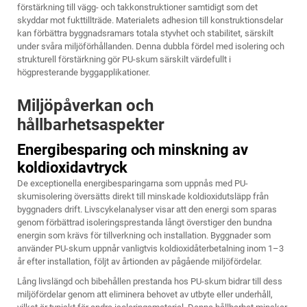
förstärkning till vägg- och takkonstruktioner samtidigt som det
skyddar mot fukttillträde. Materialets adhesion till konstruktionsdelar
kan förbättra byggnadsramars totala styvhet och stabilitet, särskilt
under svåra miljöförhållanden. Denna dubbla fördel med isolering och
strukturell förstärkning gör PU-skum särskilt värdefullt i
högpresterande byggapplikationer.
Miljöpåverkan och
hållbarhetsaspekter
Energibesparing och minskning av
koldioxidavtryck
De exceptionella energibesparingarna som uppnås med PU-
skumisolering översätts direkt till minskade koldioxidutsläpp från
byggnaders drift. Livscykelanalyser visar att den energi som sparas
genom förbättrad isoleringsprestanda långt överstiger den bundna
energin som krävs för tillverkning och installation. Byggnader som
använder PU-skum uppnår vanligtvis koldioxidåterbetalning inom 1–3
år efter installation, följt av årtionden av pågående miljöfördelar.
Lång livslängd och bibehållen prestanda hos PU-skum bidrar till dess
miljöfördelar genom att eliminera behovet av utbyte eller underhåll,