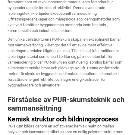
framtränt som ett revolutionerande material som förändrar hur
byggnader uppnår termisk effektivitet. Denna avancerade
isoleringsteknik erbjuder exceptionell värmeisolering,
lufttätningsegenskaper och mångsidiga appliceringsmetoder som
avsevärt förbättrar byggnadernas prestanda inom bostads-,
kommersiella och industriella sektorer.
Den unika cellstrukturen i PUR-skum skapar en exceptionell barriär
mot värmeöverföring, vilket gör det till ett av de mest effektiva
isoleringsmaterialen tillgängliga idag. Till skillnad från traditionella
isoleringsmaterial som enbart förlitar sig på innesluten luft för
värmeisolering bildar PUR-skum en kontinuerlig, sömlös barriär som
eliminerar termiska broar och oläckage av luft. Denna omfattande
metod för skydd av byggnadens klimatskal resulterar i dramatiskt
förbättrad energieffektivitet och lägre energikostnader för
byggnadsägare och användare.
Förståelse av PUR-skumsteknik och
sammansättning
Kemisk struktur och bildningsprocess
PU-skum bildas genom en sofistikerad kemisk reaktion mellan
polyoler och isocyanater, vilket skapar en cellig polymerstruktur med