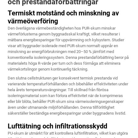
och prestandaförbättringar
Termiskt motstånd och minskning av
värmeöverföring
Den överlägsna värmebeständigheten hos PUR-skum minskar
värmeförlusterna genom byggnadsskal kraftigt, vilket resulterar i
mätbara energibesparingar för uppvärmning och kylsystem. Studier
visar att byggnader isolerade med PUR-skum normalt uppnår en
minskning av energiförbrukningen med 20–50 % jämfört med
konventionella isoleringssystem. Denna prestandaförbättring beror på
materialets höga R-värde per tum och dess förmåga att eliminera
värmekortslingor genom kontinuerlig täckning.
Den slutna cellstrukturen ger konsekvent termisk prestanda vid
varierande temperaturförhållanden och bibehåller effektiviteten under
hela årets temperatursvängningar. Till skillnad från fibrösa
isoleringsmaterial som kan förlora effektivitet när de komprimeras
eller blir blöta, behåller PUR-skum sina värmeisoleringsegenskaper
även under utmanande miljöförhållanden. Denna tillförlitlighet
säkerställer beständiga energibesparingar under byggnadens livstid.
Lufttätning och infiltrationsskydd
PU-skum är utmärkt för att kontrollera luftinfiltration, vilket kan utgöra