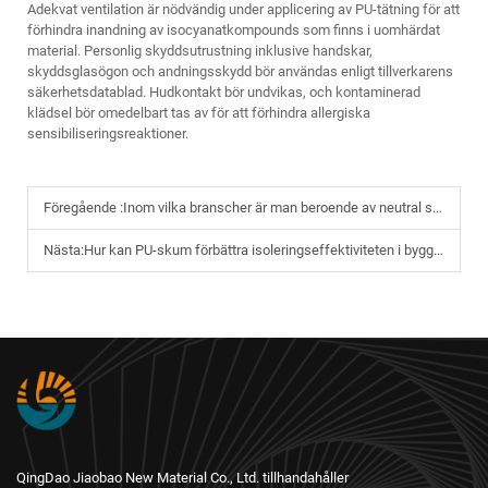
Adekvat ventilation är nödvändig under applicering av PU-tätning för att
förhindra inandning av isocyanatkompounds som finns i uomhärdat
material. Personlig skyddsutrustning inklusive handskar,
skyddsglasögon och andningsskydd bör användas enligt tillverkarens
säkerhetsdatablad. Hudkontakt bör undvikas, och kontaminerad
klädsel bör omedelbart tas av för att förhindra allergiska
sensibiliseringsreaktioner.
Föregående :
Inom vilka branscher är man beroende av neutral silikontätning för hållbar tätningslösning?
Nästa:
Hur kan PU-skum förbättra isoleringseffektiviteten i byggnader?
QingDao Jiaobao New Material Co., Ltd. tillhandahåller