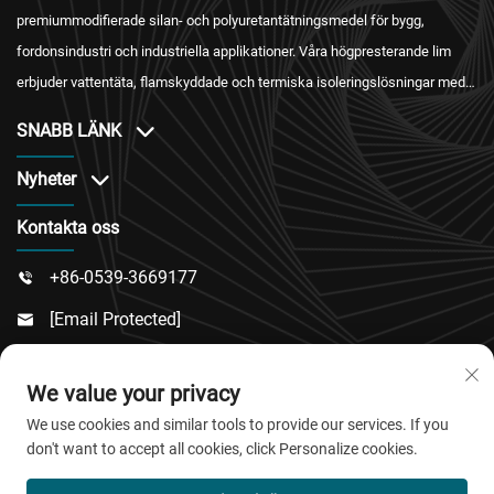
premiummodifierade silan- och polyuretantätningsmedel för bygg,
fordonsindustri och industriella applikationer. Våra högpresterande lim
erbjuder vattentäta, flamskyddade och termiska isoleringslösningar med
internationell certifiering och pålitlig eftersäljningstjänst.
SNABB LÄNK
Nyheter
Kontakta oss
+86-0539-3669177

[email Protected]

Nr 217, Dongsi Road, Dongcheng Sub-District, Linqu

We value your privacy
County, Weifang City, Shandong Province
We use cookies and similar tools to provide our services. If you
don't want to accept all cookies, click Personalize cookies.
Copyright © 2025 QingDao Jiaobao New Material Co.,Ltd.