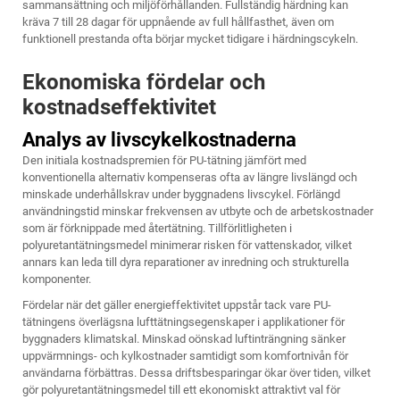
sammansättning och miljöförhållanden. Fullständig härdning kan
kräva 7 till 28 dagar för uppnående av full hållfasthet, även om
funktionell prestanda ofta börjar mycket tidigare i härdningscykeln.
Ekonomiska fördelar och
kostnadseffektivitet
Analys av livscykelkostnaderna
Den initiala kostnadspremien för PU-tätning jämfört med
konventionella alternativ kompenseras ofta av längre livslängd och
minskade underhållskrav under byggnadens livscykel. Förlängd
användningstid minskar frekvensen av utbyte och de arbetskostnader
som är förknippade med återtätning. Tillförlitligheten i
polyuretantätningsmedel minimerar risken för vattenskador, vilket
annars kan leda till dyra reparationer av inredning och strukturella
komponenter.
Fördelar när det gäller energieffektivitet uppstår tack vare PU-
tätningens överlägsna lufttätningsegenskaper i applikationer för
byggnaders klimatskal. Minskad oönskad luftinträngning sänker
uppvärmnings- och kylkostnader samtidigt som komfortnivån för
användarna förbättras. Dessa driftsbesparingar ökar över tiden, vilket
gör polyuretantätningsmedel till ett ekonomiskt attraktivt val för