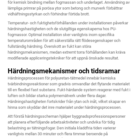
för kemisk bindning mellan fogmassan och underlaget. Användning av
lämpliga primrar på porösa ytor som betong och murverk förbättrar
vidhäftningsstyrkan och förhindrar förtida brott.
Temperatur- och fuktighetsförhållanden under installationen påverkar
härdningshastigheten och de slutgiltiga egenskaperna hos PU-
fogmassor. Optimal installation sker vanligtvis inom specifika
temperaturområden för att säkerställa rätt flödesegenskaper och
fullständig härdning. Överskott av fukt kan störa
härdningsmekanismen, medan extremt torra förhållanden kan kräva
modifierade appliceringstekniker för att uppnå önskade resultat.
Härdningsmekanismer och tidsramar
Härdningsprocessen för polyuretan-tätmedel innebär kemiska
tvärbindningsreaktioner som gradvis omvandlar det flytande materialet
till en flexibel fast substans. Fukt-härdande system reagerar med fukt i
luften och bildar starka polymernätverk under flera dagar.
Härdningshastigheten fortskrider från ytan och inåt, vilket skapar en
hinna som skyddar det inre materialet under härdningsprocessen.
Att förstå härdningsscheman hjälper byggnadsprofessionspersoner
att planera efterföljande arbetsaktiviteter och undvika för tidig
belastning av tätningsfogar. Den initiala kladdfria tiden varierar
vanligtvis mellan 30 minuter och flera timmar beroende på