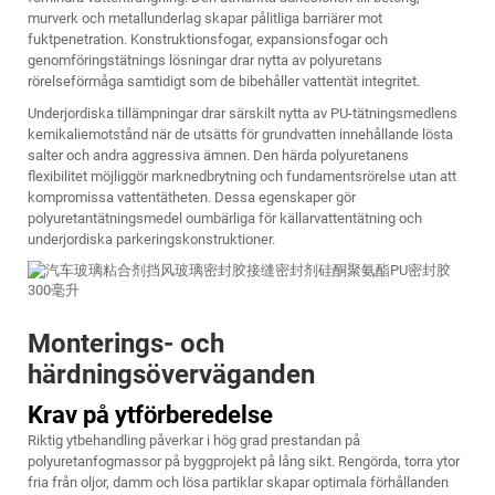
murverk och metallunderlag skapar pålitliga barriärer mot
fuktpenetration. Konstruktionsfogar, expansionsfogar och
genomföringstätnings lösningar drar nytta av polyuretans
rörelseförmåga samtidigt som de bibehåller vattentät integritet.
Underjordiska tillämpningar drar särskilt nytta av PU-tätningsmedlens
kemikaliemotstånd när de utsätts för grundvatten innehållande lösta
salter och andra aggressiva ämnen. Den härda polyuretanens
flexibilitet möjliggör marknedbrytning och fundamentsrörelse utan att
kompromissa vattentätheten. Dessa egenskaper gör
polyuretantätningsmedel oumbärliga för källarvattentätning och
underjordiska parkeringskonstruktioner.
Monterings- och
härdningsöverväganden
Krav på ytförberedelse
Riktig ytbehandling påverkar i hög grad prestandan på
polyuretanfogmassor på byggprojekt på lång sikt. Rengörda, torra ytor
fria från oljor, damm och lösa partiklar skapar optimala förhållanden