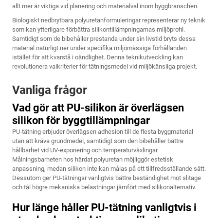
allt mer är viktiga vid planering och materialval inom byggbranschen.
Biologiskt nedbrytbara polyuretanformuleringar representerar ny teknik
som kan ytterligare förbättra silikontillämpningarnas miljöprofil.
Samtidigt som de bibehåller prestanda under sin livstid bryts dessa
material naturligt ner under specifika miljömässiga förhållanden
istället för att kvarstå i oändlighet. Denna teknikutveckling kan
revolutionera valkriterier för tätningsmedel vid miljökänsliga projekt.
Vanliga frågor
Vad gör att PU-silikon är överlägsen
silikon för byggtillämpningar
PU-tätning erbjuder överlägsen adhesion till de flesta byggmaterial
utan att kräva grundmedel, samtidigt som den bibehåller bättre
hållbarhet vid UV-exponering och temperaturväxlingar.
Målningsbarheten hos härdat polyuretan möjliggör estetisk
anpassning, medan silikon inte kan målas på ett tillfredsställande sätt.
Dessutom ger PU-tätningar vanligtvis bättre beständighet mot slitage
och tål högre mekaniska belastningar jämfört med silikonalternativ.
Hur länge håller PU-tätning vanligtvis i