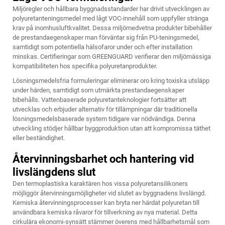
Miljöregler och hållbara byggnadsstandarder har drivit utvecklingen av
polyuretanteningsmedel med lågt VOC-innehåll som uppfyller stränga
krav på inomhusluftkvalitet. Dessa miljömedvetna produkter bibehåller
de prestandaegenskaper man förväntar sig från PU-teningsmedel,
samtidigt som potentiella hälsofaror under och efter installation
minskas. Certifieringar som GREENGUARD verifierar den miljömässiga
kompatibiliteten hos specifika polyuretanprodukter.
Lösningsmedelsfria formuleringar eliminerar oro kring toxiska utsläpp
under härden, samtidigt som utmärkta prestandaegenskaper
bibehålls. Vattenbaserade polyuretanteknologier fortsätter att
utvecklas och erbjuder alternativ för tillämpningar där traditionella
lösningsmedelsbaserade system tidigare var nödvändiga. Denna
utveckling stödjer hållbar byggproduktion utan att kompromissa täthet
eller beständighet.
Återvinningsbarhet och hantering vid
livslängdens slut
Den termoplastiska karaktären hos vissa polyuretansilikoners
möjliggör återvinningsmöjligheter vid slutet av byggnadens livslängd.
Kemiska återvinningsprocesser kan bryta ner härdat polyuretan till
användbara kemiska råvaror för tillverkning av nya material. Detta
cirkulära ekonomi-synsätt stämmer överens med hållbarhetsmål som