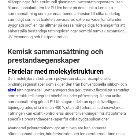
tillämpningar, från strukturell glasning till vattentätningsystem. Den
ökande populariteten för PU-lim beror på dess unika kemiska
sammansättning som ger enastående adhesion till olika underlag
samtidigt som elasticiteten bevaras vid extrema väderförhållanden.
Byggnadsprofiler litar alltmer på dessa mångsidiga föreningar för att
säkerställa beständiga tätningslösningar som tål termisk expansion,
UV-exponering och fuktpenetration.
Kemisk sammansättning och
prestandaegenskaper
Fördelar med molekylstrukturen
Den molekylära strukturen i polyuretan skapar exceptionella
bindningsegenskaper som skiljer den från konventionella silikon- och
akryl
tätningsmedel. Urethanryggraden ger utmärkt flexibilitet samtidigt
som strukturell integritet bibehålls under påfrestning. Denna unika
sammansättning gör att PU-tätningsmedel kan uppnå överlägsna
töjningsgrader, ofta mer än 400 % utan att förlora sin adhesivstyrka.
Tätningen kan exakt kontrolleras under tillverkningen för att optimera
specifika prestandaegenskaper för olika byggapplikationer.
Avancerad polyuretankemi gör att tillverkare kan anpassa
härdningshastigheter, hårdhetsnivåer och temperaturmotstånd enligt