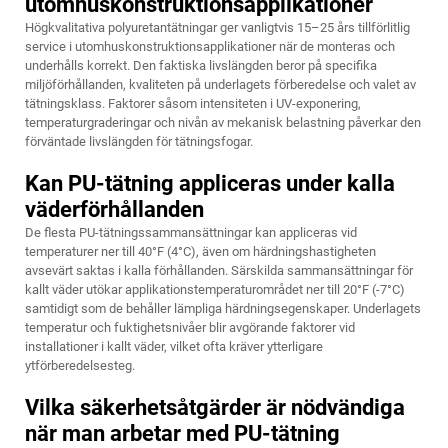
utomhuskonstruktionsapplikationer
Högkvalitativa polyuretantätningar ger vanligtvis 15–25 års tillförlitlig
service i utomhuskonstruktionsapplikationer när de monteras och
underhålls korrekt. Den faktiska livslängden beror på specifika
miljöförhållanden, kvaliteten på underlagets förberedelse och valet av
tätningsklass. Faktorer såsom intensiteten i UV-exponering,
temperaturgraderingar och nivån av mekanisk belastning påverkar den
förväntade livslängden för tätningsfogar.
Kan PU-tätning appliceras under kalla
väderförhållanden
De flesta PU-tätningssammansättningar kan appliceras vid
temperaturer ner till 40°F (4°C), även om härdningshastigheten
avsevärt saktas i kalla förhållanden. Särskilda sammansättningar för
kallt väder utökar applikationstemperaturområdet ner till 20°F (-7°C)
samtidigt som de behåller lämpliga härdningsegenskaper. Underlagets
temperatur och fuktighetsnivåer blir avgörande faktorer vid
installationer i kallt väder, vilket ofta kräver ytterligare
ytförberedelsesteg.
Vilka säkerhetsåtgärder är nödvändiga
när man arbetar med PU-tätning