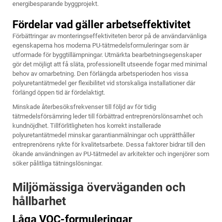
energibesparande byggprojekt.
Fördelar vad gäller arbetseffektivitet
Förbättringar av monteringseffektiviteten beror på de användarvänliga
egenskaperna hos moderna PU-tätmedelsformuleringar som är
utformade för byggtillämpningar. Utmärkta bearbetningsegenskaper
gör det möjligt att få släta, professionellt utseende fogar med minimal
behov av omarbetning. Den förlängda arbetsperioden hos vissa
polyuretantätmedel ger flexibilitet vid storskaliga installationer där
förlängd öppen tid är fördelaktigt.
Minskade återbesöksfrekvenser till följd av för tidig
tätmedelsförsämring leder till förbättrad entreprenörslönsamhet och
kundnöjdhet. Tillförlitligheten hos korrekt installerade
polyuretantätmedel minskar garantianmälningar och upprätthåller
entreprenörens rykte för kvalitetsarbete. Dessa faktorer bidrar till den
ökande användningen av PU-tätmedel av arkitekter och ingenjörer som
söker pålitliga tätningslösningar.
Miljömässiga överväganden och
hållbarhet
Låga VOC-formuleringar