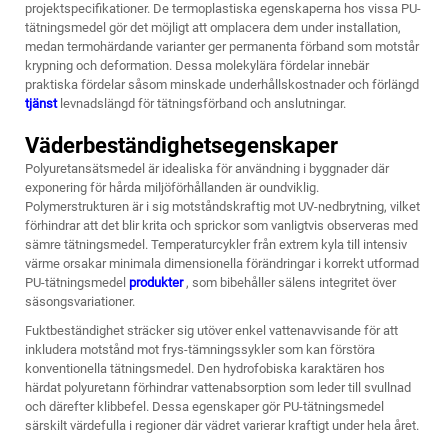
projektspecifikationer. De termoplastiska egenskaperna hos vissa PU-
tätningsmedel gör det möjligt att omplacera dem under installation,
medan termohärdande varianter ger permanenta förband som motstår
krypning och deformation. Dessa molekylära fördelar innebär
praktiska fördelar såsom minskade underhållskostnader och förlängd
tjänst
levnadslängd för tätningsförband och anslutningar.
Väderbeständighetsegenskaper
Polyuretansätsmedel är idealiska för användning i byggnader där
exponering för hårda miljöförhållanden är oundviklig.
Polymerstrukturen är i sig motståndskraftig mot UV-nedbrytning, vilket
förhindrar att det blir krita och sprickor som vanligtvis observeras med
sämre tätningsmedel. Temperaturcykler från extrem kyla till intensiv
värme orsakar minimala dimensionella förändringar i korrekt utformad
PU-tätningsmedel
produkter
, som bibehåller sälens integritet över
säsongsvariationer.
Fuktbeständighet sträcker sig utöver enkel vattenavvisande för att
inkludera motstånd mot frys-tämningssykler som kan förstöra
konventionella tätningsmedel. Den hydrofobiska karaktären hos
härdat polyuretann förhindrar vattenabsorption som leder till svullnad
och därefter klibbefel. Dessa egenskaper gör PU-tätningsmedel
särskilt värdefulla i regioner där vädret varierar kraftigt under hela året.