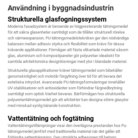
Användning i byggnadsindustrin
Strukturella glasfogningssystem
Moderna fasadsystem är beroende av högpresterande tätningsmedel
för att säkra glasenheter samtidigt som de tillåter strukturell rörelse
och värmeexpansion. PU-tätningsmedelstekniken ger den nödvändiga
balansen mellan adhesiv styrka och flexibilitet som krävs för dessa
krävande applikationer. Förmågan att fästa olikartade material såsom
glas, aluminium och kompositpaneler gör polyuretan idealiskt för
samtida arkitektoniska designlösningar med ytor i blandade material.
Strukturella glasapplikationer kräver tätningsmedel som bibehåller
genomskinlighet och motstår förgyllning över tid för att bevara det
estetiska intrycket. Avancerade PU-tätningsformuleringar innehåller
UV-stabilisatorer och antioxidanter som förhindrar färgnedbrytning
samtidigt som optisk klarhet bevaras. Bärförmågan hos strukturella
polyuretantätningsmedel gör att arkitekter kan designa större glasytor
med minskad synlig bärande konstruktion.
Vattentätning och fogtätning
Vattentätningstillämpningar visar den överlägsna prestandan hos
Pu-
tätningsmedel
jämfört med traditionella material när det gäller att
förhindra vattenträngning. Den utmärkta adhesionen till betong,