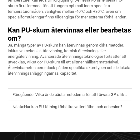
temperaturer kan leda till fördjupning. De flesta kommersiella PU-
skum är utformade för att fungera optimalt inom specifika
temperaturområden, vanligtvis mellan -40°C och +80°C, även om
specialformuleringar finns tillgängliga för mer extrema förhållanden.
Kan PU-skum återvinnas eller bearbetas
om?
Ja, många typer av PU-skum kan återvinnas genom olika metoder,
inklusive mekanisk återvinning, kemisk återvinning eller
energiåtervinning. Avancerade återvinningsteknologier fortsätter att
utvecklas, vilket gör PU-skum till ett alltmer hållbart materialval.
Återvinbarheten beror dock på den specifika skumtypen och de lokala
återvinningsanläggningarnas kapacitet.
Föregående :
Vilka är de bästa metoderna för att förvara GP-silikontätning på ett säkert sätt?
Nästa:
Hur kan PU-tätning förbättra vattentäthet och adhesion?