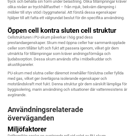
tryck och behålla sin form under belastning. Olika tillämpningar kräver
olika nivåer av tryckhållfasthet – från mjuk, bekväm dämpning i
möbler till styv stöd i byggmaterial. Att förstå dessa egenskaper
hjälper till att fatta ett välgrundat beslut för din specifika användning.
Öppen cell kontra sluten cell struktur
Cellstrukturen i PU-skum påverkar i hög grad dess
prestandaegenskaper. Skum med öppna celler har sammankopplade
celler som tillåter luft och fukt att passera igenom, vilket gör dem
utmärkta för tillämpningar som kräver andningsförmåga och
ljudabsorption. Dessa skum används ofta i möbelkuddar och
akustikpaneler.
PU-skum med slutna celler däremot innehåller förslutna celler fyllda
med gas, vilket ger överlägsna isolerande egenskaper och
motståndskraft mot fukt. Denna struktur gör dem särskilt lämpliga för
byggisolering, marin användning och situationer där vattenresistens är
avgörande.
Användningsrelaterade
överväganden
Miljöfaktorer
Driftsmiljön spelar en avgörande roll vid valet av PU-skum.