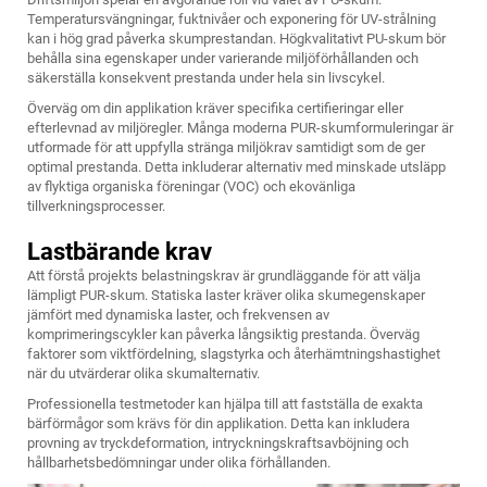
Temperatursvängningar, fuktnivåer och exponering för UV-strålning
kan i hög grad påverka skumprestandan. Högkvalitativt PU-skum bör
behålla sina egenskaper under varierande miljöförhållanden och
säkerställa konsekvent prestanda under hela sin livscykel.
Överväg om din applikation kräver specifika certifieringar eller
efterlevnad av miljöregler. Många moderna PUR-skumformuleringar är
utformade för att uppfylla stränga miljökrav samtidigt som de ger
optimal prestanda. Detta inkluderar alternativ med minskade utsläpp
av flyktiga organiska föreningar (VOC) och ekovänliga
tillverkningsprocesser.
Lastbärande krav
Att förstå projekts belastningskrav är grundläggande för att välja
lämpligt PUR-skum. Statiska laster kräver olika skumegenskaper
jämfört med dynamiska laster, och frekvensen av
komprimeringscykler kan påverka långsiktig prestanda. Överväg
faktorer som viktfördelning, slagstyrka och återhämtningshastighet
när du utvärderar olika skumalternativ.
Professionella testmetoder kan hjälpa till att fastställa de exakta
bärförmågor som krävs för din applikation. Detta kan inkludera
provning av tryckdeformation, intryckningskraftsavböjning och
hållbarhetsbedömningar under olika förhållanden.