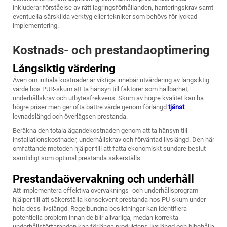
inkluderar förståelse av rätt lagringsförhållanden, hanteringskrav samt
eventuella särskilda verktyg eller tekniker som behövs för lyckad
implementering.
Kostnads- och prestandaoptimering
Långsiktig värdering
Även om initiala kostnader är viktiga innebär utvärdering av långsiktig
värde hos PUR-skum att ta hänsyn till faktorer som hållbarhet,
underhållskrav och utbytesfrekvens. Skum av högre kvalitet kan ha
högre priser men ger ofta bättre värde genom förlängd
tjänst
levnadslängd och överlägsen prestanda.
Beräkna den totala ägandekostnaden genom att ta hänsyn till
installationskostnader, underhållskrav och förväntad livslängd. Den här
omfattande metoden hjälper till att fatta ekonomiskt sundare beslut
samtidigt som optimal prestanda säkerställs.
Prestandaövervakning och underhåll
Att implementera effektiva övervaknings- och underhållsprogram
hjälper till att säkerställa konsekvent prestanda hos PU-skum under
hela dess livslängd. Regelbundna besiktningar kan identifiera
potentiella problem innan de blir allvarliga, medan korrekta
underhållsförfaranden kan förlänga produktens livslängd och bibehålla