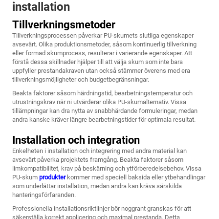
installation
Tillverkningsmetoder
Tillverkningsprocessen påverkar PU-skumets slutliga egenskaper
avsevärt. Olika produktionsmetoder, såsom kontinuerlig tillverkning
eller formad skumprocess, resulterar i varierande egenskaper. Att
förstå dessa skillnader hjälper till att välja skum som inte bara
uppfyller prestandakraven utan också stämmer överens med era
tillverkningsmöjligheter och budgetbegränsningar.
Beakta faktorer såsom härdningstid, bearbetningstemperatur och
utrustningskrav när ni utvärderar olika PU-skumalternativ. Vissa
tillämpningar kan dra nytta av snabbhärdande formuleringar, medan
andra kanske kräver längre bearbetningstider för optimala resultat.
Installation och integration
Enkelheten i installation och integrering med andra material kan
avsevärt påverka projektets framgång. Beakta faktorer såsom
limkompatibilitet, krav på beskärning och ytförberedelsebehov. Vissa
PU-skum
produkter
kommer med speciell baksida eller ytbehandlingar
som underlättar installation, medan andra kan kräva särskilda
hanteringsförfaranden.
Professionella installationsriktlinjer bör noggrant granskas för att
säkerställa korrekt applicering och maximal prestanda. Detta