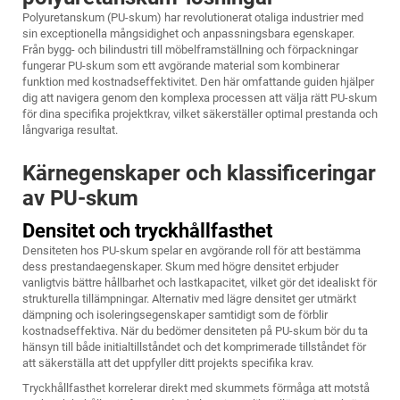
Polyuretanskum (PU-skum) har revolutionerat otaliga industrier med
sin exceptionella mångsidighet och anpassningsbara egenskaper.
Från bygg- och bilindustri till möbelframställning och förpackningar
fungerar PU-skum som ett avgörande material som kombinerar
funktion med kostnadseffektivitet. Den här omfattande guiden hjälper
dig att navigera genom den komplexa processen att välja rätt
PU-skum
för dina specifika projektkrav, vilket säkerställer optimal prestanda och
långvariga resultat.
Kärnegenskaper och klassificeringar
av PU-skum
Densitet och tryckhållfasthet
Densiteten hos PU-skum spelar en avgörande roll för att bestämma
dess prestandaegenskaper. Skum med högre densitet erbjuder
vanligtvis bättre hållbarhet och lastkapacitet, vilket gör det idealiskt för
strukturella tillämpningar. Alternativ med lägre densitet ger utmärkt
dämpning och isoleringsegenskaper samtidigt som de förblir
kostnadseffektiva. När du bedömer densiteten på PU-skum bör du ta
hänsyn till både initialtillståndet och det komprimerade tillståndet för
att säkerställa att det uppfyller ditt projekts specifika krav.
Tryckhållfasthet korrelerar direkt med skummets förmåga att motstå