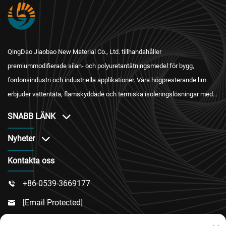
QingDao Jiaobao New Material Co., Ltd. tillhandahåller
premiummodifierade silan- och polyuretantätningsmedel för bygg,
fordonsindustri och industriella applikationer. Våra högpresterande lim
erbjuder vattentäta, flamskyddade och termiska isoleringslösningar med
internationell certifiering och pålitlig eftersäljningstjänst.
SNABB LÄNK
Nyheter
Kontakta oss
+86-0539-3669177

[email Protected]

Nr 217, Dongsi Road, Dongcheng Sub-District, Linqu