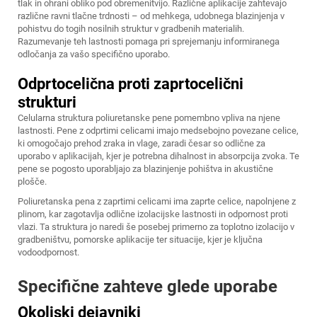
tlak in ohrani obliko pod obremenitvijo. Različne aplikacije zahtevajo
različne ravni tlačne trdnosti – od mehkega, udobnega blazinjenja v
pohistvu do togih nosilnih struktur v gradbenih materialih.
Razumevanje teh lastnosti pomaga pri sprejemanju informiranega
odločanja za vašo specifično uporabo.
Odprtocelična proti zaprtocelični
strukturi
Celularna struktura poliuretanske pene pomembno vpliva na njene
lastnosti. Pene z odprtimi celicami imajo medsebojno povezane celice,
ki omogočajo prehod zraka in vlage, zaradi česar so odlične za
uporabo v aplikacijah, kjer je potrebna dihalnost in absorpcija zvoka. Te
pene se pogosto uporabljajo za blazinjenje pohištva in akustične
plošče.
Poliuretanska pena z zaprtimi celicami ima zaprte celice, napolnjene z
plinom, kar zagotavlja odlične izolacijske lastnosti in odpornost proti
vlazi. Ta struktura jo naredi še posebej primerno za toplotno izolacijo v
gradbeništvu, pomorske aplikacije ter situacije, kjer je ključna
vodoodpornost.
Specifične zahteve glede uporabe
Okoljski dejavniki