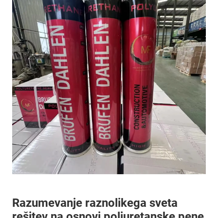
Razumevanje raznolikega sveta
rešitev na osnovi poliuretanske pene