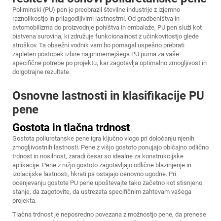
Poliminski (PU) pen je preobrazil številne industrije z izjemno
raznolikostjo in prilagodljivimi lastnostmi. Od gradbeništva in
avtomobilizma do proizvodnje pohištva in embalaže, PU pen služi kot
bistvena surovina, ki združuje funkcionalnost z učinkovitostjo glede
stroškov. Ta obsežni vodnik vam bo pomagal uspešno prebrati
zapleten postopek izbire najprimernejšega
PU puma
za vaše
specifične potrebe po projektu, kar zagotavlja optimalno zmogljivost in
dolgotrajne rezultate.
Osnovne lastnosti in klasifikacije PU
pene
Gostota in tlačna trdnost
Gostota poliuretanske pene igra ključno vlogo pri določanju njenih
zmogljivostnih lastnosti. Pene z višjo gostoto ponujajo običajno odlično
trdnost in nosilnost, zaradi česar so idealne za konstrukcijske
aplikacije. Pene z nižjo gostoto zagotavljajo odlične blazinjenje in
izolacijske lastnosti, hkrati pa ostajajo cenovno ugodne. Pri
ocenjevanju gostote PU pene upoštevajte tako začetno kot stisnjeno
stanje, da zagotovite, da ustrezata specifičnim zahtevam vašega
projekta.
Tlačna trdnost je neposredno povezana z možnostjo pene, da prenese