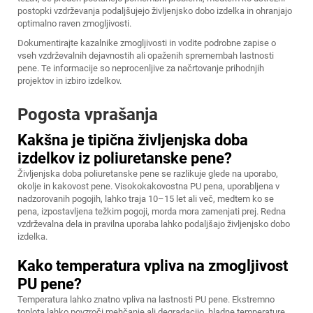
postopki vzdrževanja podaljšujejo življenjsko dobo izdelka in ohranjajo
optimalno raven zmogljivosti.
Dokumentirajte kazalnike zmogljivosti in vodite podrobne zapise o
vseh vzdrževalnih dejavnostih ali opaženih spremembah lastnosti
pene. Te informacije so neprocenljive za načrtovanje prihodnjih
projektov in izbiro izdelkov.
Pogosta vprašanja
Kakšna je tipična življenjska doba
izdelkov iz poliuretanske pene?
Življenjska doba poliuretanske pene se razlikuje glede na uporabo,
okolje in kakovost pene. Visokokakovostna PU pena, uporabljena v
nadzorovanih pogojih, lahko traja 10–15 let ali več, medtem ko se
pena, izpostavljena težkim pogoji, morda mora zamenjati prej. Redna
vzdrževalna dela in pravilna uporaba lahko podaljšajo življenjsko dobo
izdelka.
Kako temperatura vpliva na zmogljivost
PU pene?
Temperatura lahko znatno vpliva na lastnosti PU pene. Ekstremno
toplota lahko povzroči mehčanje ali degradacijo, hladne temperature