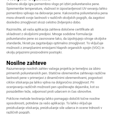
Delovno okolje igra pomembno vlogo pri izbiri poliuretanske pene.
Spremembe temperature, vlažnost in izpostavljenost UV-sevanju lahko
pomembno vplivajo na delovanje pene. Kakovostna poliuretanska pena
mora ohraniti svoje lastnosti v različnih okoljskih pogojih, da zagotovi
dosledno zmogljivost skozi celotno življenjsko dobo.
Razmislite, ali vaša aplikacija zahteva določene certifikate ali
skladnost z okoljskimi predpisi. Mnoge sodobne formulacije
poliuretanske pene so zasnovane tako, da izpolnjujejo stroge okoljske
standarde, hkrati pa zagotavljajo optimalno zmogljivost. To vključuje
možnosti z zmanjšanimi emisijami hlapnih organskih spojin (VOC) in
okolju prijaznimi proizvodnimi postopki.
Nosilne zahteve
Razumevanje nosilnih zahtev vašega projekta je temeljno za izbiro
primernih poliuretanskih pen. Statične obremenitve zahtevajo različne
lastnosti pene v primerjavi z dinamičnimi obremenitvami, pogostost
ciklov stiskanja pa lahko vpliva na dolgoročno zmogljivost. Pri
ocenjevanju različnih možnosti pen upoštevajte dejavnike, kot so
porazdelitev teže, odpornost proti udarcem in čas obnovitve.
Poklicne metode testiranja lahko pomagajo določiti točne nosilne
sposobnosti, potrebne za vašo aplikacijo. To lahko vključuje
preizkušanje stiskanja, preizkušanje sile udarca in ocene trdnosti v
različnih pogojih.