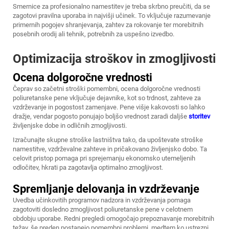
Smernice za profesionalno namestitev je treba skrbno preučiti, da se
zagotovi pravilna uporaba in najvišji učinek. To vključuje razumevanje
primernih pogojev shranjevanja, zahtev za rokovanje ter morebitnih
posebnih orodij ali tehnik, potrebnih za uspešno izvedbo.
Optimizacija stroškov in zmogljivosti
Ocena dolgoročne vrednosti
Čeprav so začetni stroški pomembni, ocena dolgoročne vrednosti
poliuretanske pene vključuje dejavnike, kot so trdnost, zahteve za
vzdrževanje in pogostost zamenjave. Pene višje kakovosti so lahko
dražje, vendar pogosto ponujajo boljšo vrednost zaradi daljše
storitev
življenjske dobe in odličnih zmogljivosti.
Izračunajte skupne stroške lastništva tako, da upoštevate stroške
namestitve, vzdrževalne zahteve in pričakovano življenjsko dobo. Ta
celovit pristop pomaga pri sprejemanju ekonomsko utemeljenih
odločitev, hkrati pa zagotavlja optimalno zmogljivost.
Spremljanje delovanja in vzdrževanje
Uvedba učinkovitih programov nadzora in vzdrževanja pomaga
zagotoviti dosledno zmogljivost poliuretanske pene v celotnem
obdobju uporabe. Redni pregledi omogočajo prepoznavanje morebitnih
težav, še preden postanejo pomembni problemi, medtem ko ustrezni