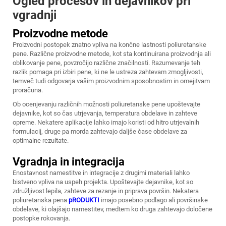
Ogled procesov in dejavnikov pri
vgradnji
Proizvodne metode
Proizvodni postopek znatno vpliva na končne lastnosti poliuretanske
pene. Različne proizvodne metode, kot sta kontinuirana proizvodnja ali
oblikovanje pene, povzročijo različne značilnosti. Razumevanje teh
razlik pomaga pri izbiri pene, ki ne le ustreza zahtevam zmogljivosti,
temveč tudi odgovarja vašim proizvodnim sposobnostim in omejitvam
proračuna.
Ob ocenjevanju različnih možnosti poliuretanske pene upoštevajte
dejavnike, kot so čas utrjevanja, temperatura obdelave in zahteve
opreme. Nekatere aplikacije lahko imajo koristi od hitro utrjevalnih
formulacij, druge pa morda zahtevajo daljše čase obdelave za
optimalne rezultate.
Vgradnja in integracija
Enostavnost namestitve in integracije z drugimi materiali lahko
bistveno vpliva na uspeh projekta. Upoštevajte dejavnike, kot so
združljivost lepila, zahteve za rezanje in priprava površin. Nekatera
poliuretanska pena
pRODUKTI
imajo posebno podlago ali površinske
obdelave, ki olajšajo namestitev, medtem ko druga zahtevajo določene
postopke rokovanja.