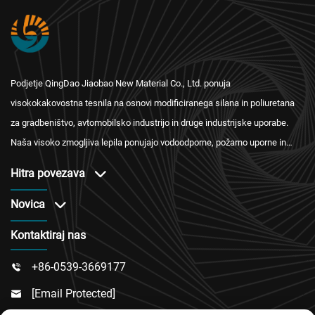
Podjetje QingDao Jiaobao New Material Co., Ltd. ponuja
visokokakovostna tesnila na osnovi modificiranega silana in poliuretana
za gradbeništvo, avtomobilsko industrijo in druge industrijske uporabe.
Naša visoko zmogljiva lepila ponujajo vodoodporne, požarno uporne in
toplotno izolacijske rešitve z mednarodnimi certifikati ter zanesljivim
Hitra povezava
servisom po prodaji.
Novica
Kontaktiraj nas
+86-0539-3669177

[email Protected]
