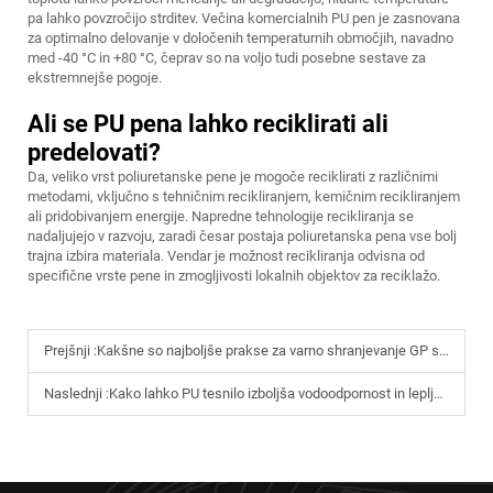
pa lahko povzročijo strditev. Večina komercialnih PU pen je zasnovana
za optimalno delovanje v določenih temperaturnih območjih, navadno
med -40 °C in +80 °C, čeprav so na voljo tudi posebne sestave za
ekstremnejše pogoje.
Ali se PU pena lahko reciklirati ali
predelovati?
Da, veliko vrst poliuretanske pene je mogoče reciklirati z različnimi
metodami, vključno s tehničnim recikliranjem, kemičnim recikliranjem
ali pridobivanjem energije. Napredne tehnologije recikliranja se
nadaljujejo v razvoju, zaradi česar postaja poliuretanska pena vse bolj
trajna izbira materiala. Vendar je možnost recikliranja odvisna od
specifične vrste pene in zmogljivosti lokalnih objektov za reciklažo.
Prejšnji :
Kakšne so najboljše prakse za varno shranjevanje GP silikonskega tesnila?
Naslednji :
Kako lahko PU tesnilo izboljša vodoodpornost in lepljenje?