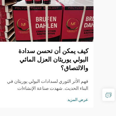
كيف يمكن أن تحسن سدادة
البولي يوريثان العزل المائي
والالتصاق؟
فهم الأثر الثوري لسدادات البولي يوريثان في
البناء الحديث. شهدت صناعة الإنشاءات
والصيانة تقدماً ملحوظاً في تقنيات العزل
عرض المزيد
المائي والالتصاق، حيث برز مانع التسرب PU
كحلٍّ مغيّر للقواعد...