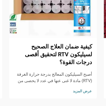
كيفية ضمان العلاج الصحيح
لسيليكون RTV لتحقيق أقصى
درجات القوة؟
أصبح السيليكون المعالج بدرجة حرارة الغرفة
(RTV) مادة لا غنى عنها في عدد لا يحصى من
التطبيقات الصناعية والتجارية نظرًا لمرونته
عرض المزيد
الاستثنائية ومتانته ومقاومته الكيميائية. وفهم
كيفية علاج سيليكون RTV بشكل صحيح أمرٌ ...