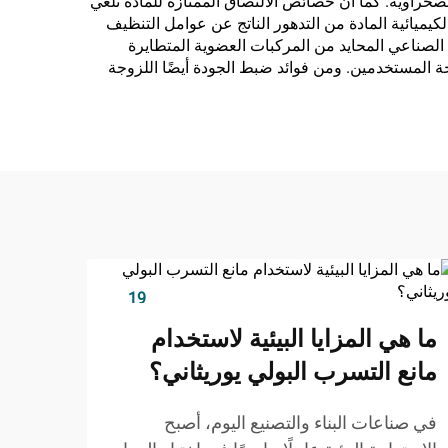
لصحراوية. كما أن خصائص الالتصاق الممتازة للمادة تلغي
يميائية المادة من التدهور الناتج عن عوامل التنظيف
ي الصناعي المحايد من المركبات العضوية المتطايرة
ناء الأخضر ومعايير جودة الهواء الداخلي، ويساهم في تحقيق شروط شهادة LEED وأهداف صحة المستخدمين. ومن فوائد ضبط الجودة أيضًا اللزوجة
19
Dec
ما هي المزايا البيئية لاستخدام
مانع التسرب البولي يوريثاني؟
في صناعات البناء والتصنيع اليوم، أصبح