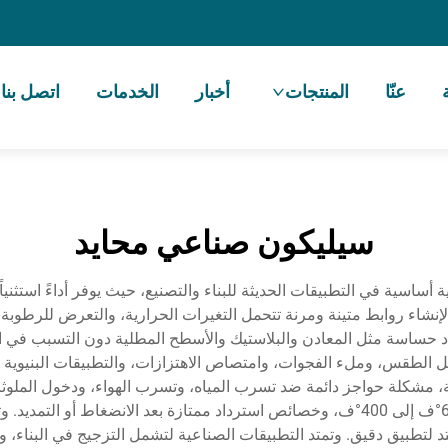
عنّا
المنتجات
أخبار
الخدمات
اتصل بنا
سيليكون صناعي محايد
 أساسية في التطبيقات الحديثة للبناء والتصنيع، حيث يوفر أداءً استثنيا
نشاء روابط متينة ومرنة تتحمل التغيرات الحرارية، والتعرض للرطوبة، و
الطقس، وملء الفجوات، وامتصاص الاهتزازات، والتطبيقات البنيوية الزجا
، مشكلة حواجز دائمة ضد تسرب المياه، وتسرب الهواء، ودخول الملوثات
للأشعة فوق البنفسجية، واستقرار حراري يتراوح بين -65°ف إلى 400°ف، وخصائص استرداد مم
يق دقيق. وتمتد التطبيقات الصناعية لتشمل التزجيج في البناء، وتج