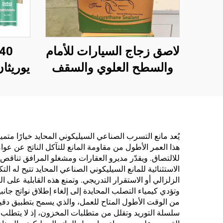
لاصق زجاج السيارات للأمام
والسطح العلوي والسقف
يوريثا
والفتحات، لتسرب المياه،
السقف
لاصق مقاوم للماء من
ومن
البولي يوريثان، أسود قوي
وللز
أ
يُعد مانع التسرب الصناعي السيليكوني المحايد خيارًا متمي
هذا العمر الأطول من مقاومة المانع للتآكل الناتج عن عو
للالتصاق. ويقدّر مديرو العقارات ومشغلو المرافق تناقص
الاستثنائية للمانع السيليكوني الصناعي المحايد تتيح له ا
الزلزالي أو الاستقرار التدريجي. وتمنع هذه القابلية عل
وتؤدي كيمياء التصلب المحايدة إلى إلغاء إطلاق نواتج جانب
من الوقت الأطول المتاح للعمل، والذي يسمح بتطبيق دقيق
سلسلة التوريد وتقلل من متطلبات المخزون، إذ لا يتطلب الأ