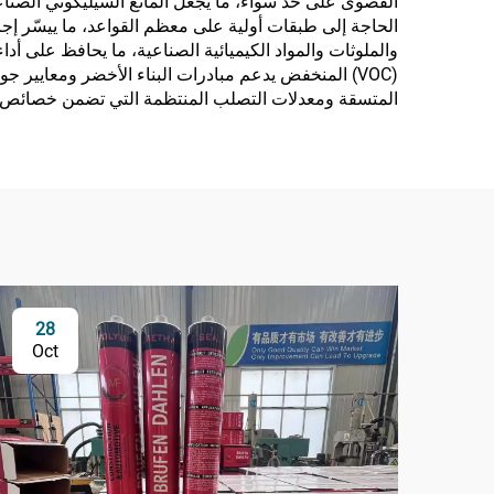
القصوى على حد سواء، ما يجعل المانع السيليكوني الصناعي
الحاجة إلى طبقات أولية على معظم القواعد، ما ييسّر إجر
والملوثات والمواد الكيميائية الصناعية، ما يحافظ على أدا
المتسقة ومعدلات التصلب المنتظمة التي تضمن خصائص تط
28
Oct