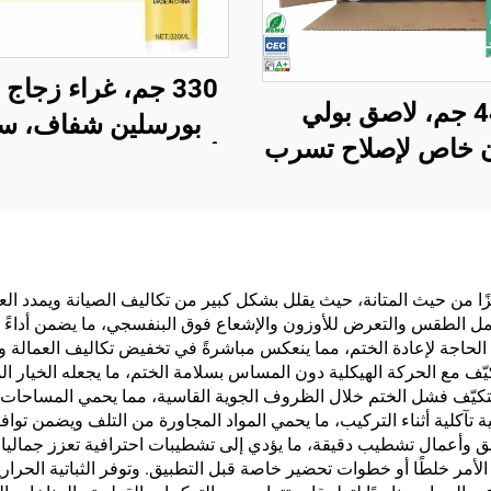
330 جم، غراء زجاج
440 جم، لاصق بولي
بورسلين شفاف، سد
ن خاص لإصلاح تسرب
أبواب ونوافذ، مقاوم 
 المطاطي للسيارة،
والعفن، وجاف سريع
ع تسرب الفتحات،
جاج الأمامي، مطاط
سود مقاوم للماء
زًا من حيث المتانة، حيث يقلل بشكل كبير من تكاليف الصيانة ويمدد العمر
امل الطقس والتعرض للأوزون والإشعاع فوق البنفسجي، ما يضمن أداءً ث
 الحاجة لإعادة الختم، مما ينعكس مباشرةً في تخفيض تكاليف العمالة و
لتكيّف مع الحركة الهيكلية دون المساس بسلامة الختم، ما يجعله الخيار ا
ى التكيّف فشل الختم خلال الظروف الجوية القاسية، مما يحمي المساحات 
ية تآكلية أثناء التركيب، ما يحمي المواد المجاورة من التلف ويضمن توا
 وأعمال تشطيب دقيقة، ما يؤدي إلى تشطيبات احترافية تعزز جماليات ا
مر خلطًا أو خطوات تحضير خاصة قبل التطبيق. وتوفر الثباتية الحرارية أ