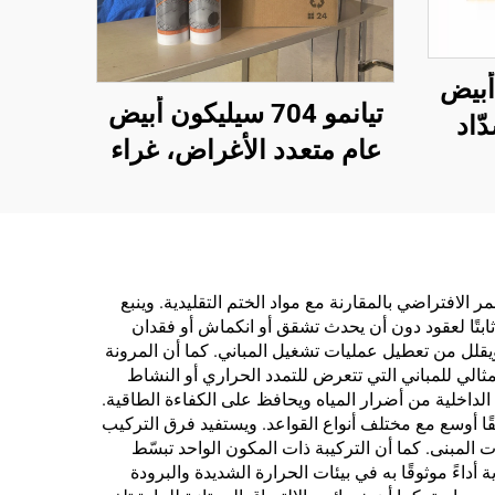
 أبيض
تيانمو 704 سيليكون أبيض
ّاد
عام متعدد الأغراض، غراء
للماء
مانع للتسرب
ًا
 الافتراضي بالمقارنة مع مواد الختم التقليدية. وينبع
ابتًا لعقود دون أن يحدث تشقق أو انكماش أو فقدان
يقلل من تعطيل عمليات تشغيل المباني. كما أن المرونة
لمثالي للمباني التي تتعرض للتمدد الحراري أو النشاط
الداخلية من أضرار المياه ويحافظ على الكفاءة الطاقية.
فقًا أوسع مع مختلف أنواع القواعد. ويستفيد فرق التركيب
لمبنى. كما أن التركيبة ذات المكون الواحد تبسّط
داءً موثوقًا به في بيئات الحرارة الشديدة والبرودة