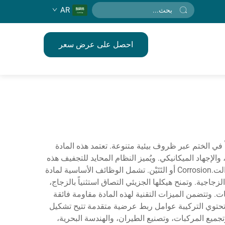
AR
احصل على عرض سعر
ً في الختم عبر ظروف بيئية متنوعة. تعتمد هذه المادة
الإجهاد الميكانيكي. ويُميز النظام المحايد للتجفيف هذه
التركيبة عن البدائل الحمضية، مما يجعلها متوافقة مع مواد حساسة مثل المعادن والبلاستيك والأسطح المطلية دون التسبب في الت.Corrosion أو التَتَيْن. تشمل الوظائف الأساسية لمادة
جية. وتمنح هيكلها الجزيئي التصاق استثنياً بالزجاج،
. وتتضمن الميزات التقنية لهذه المادة مقاومة فائقة
تازة بعد الانضغاط أو التمديد. وتحتوي التركيبة عوامل ربط عرضية متقدمة تتيح تشكيل
ميع المركبات، وتصنيع الطيران، والهندسة البحرية،