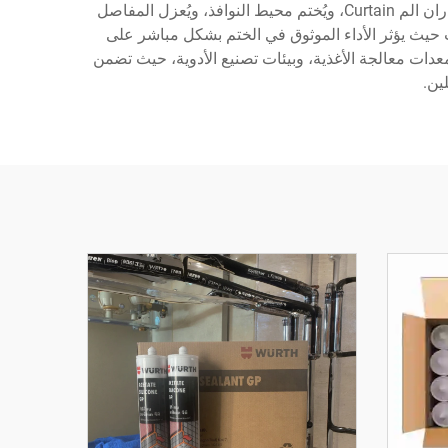
وتركيب أنظمة التبريد والتدفئة والتهوية. في المشاريع المعمارية، تُثبت مادة السيليكون الصناعي المحايد للسيليكون أنظمة الجدران الم Curtain، ويُختم محيط النوافذ، ويُعزل المفاصل
 حيث يؤثر الأداء الموثوق في الختم بشكل مباشر على
دات معالجة الأغذية، وبيئات تصنيع الأدوية، حيث تضمن
ين.