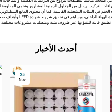
 المحايد مناسبًا لتطبيقات تتراوح بين التركيبات القطبية والمناخات ا
اءات التركيب ويقلل من الجداول الزمنية للمشاريع. وتحمي المقاومة الك
ء الختم في البيئات التشغيلية القاسية. كما أن محتوى المانع السيليكون
(VOC) المنخفض يدعم مبادرات الب
بيق قابلة للتنبؤ بها عبر ظروف بيئية ومتطلبات مشروعات مختلفة.
أحدث الأخبار
25
Nov